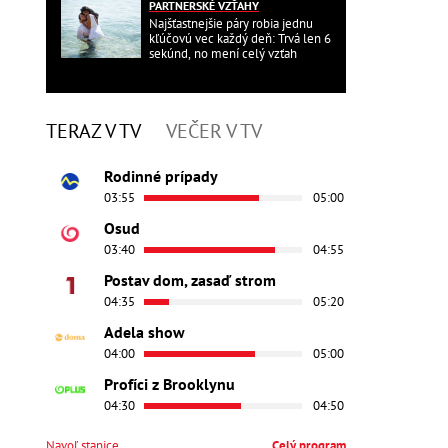
PARTNERSKÉ VZŤAHY
Najšťastnejšie páry robia jednu
kľúčovú vec každý deň: Trvá len 6
sekúnd, no mení celý vzťah
TERAZ V TV
VEČER V TV
Rodinné prípady
03:55
05:00
Osud
03:40
04:55
Postav dom, zasaď strom
04:35
05:20
Adela show
04:00
05:00
Profíci z Brooklynu
04:30
04:50
Navoľ stanice
Celý program