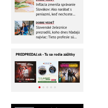
Inflácia zmenila správanie
Slovákov: Ako narábať s
peniazmi, keď nechcete
zbytočne riskovať?
DOBRE VEDIEŤ
Slovenské železnice
prezradili, koho dnes hľadajú
najviac: Tieto profesie sú
mimoriadne žiadané
PREDPREDAJ
.sk - Tu sa rodia zážitky