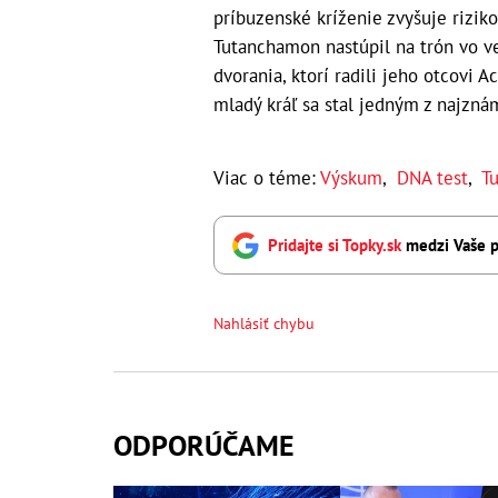
príbuzenské kríženie zvyšuje riziko
Tutanchamon nastúpil na trón vo v
dvorania, ktorí radili jeho otcovi 
mladý kráľ sa stal jedným z najzná
Viac o téme:
Výskum
,
DNA test
,
T
Pridajte si Topky.sk
medzi Vaše p
Nahlásiť chybu
ODPORÚČAME