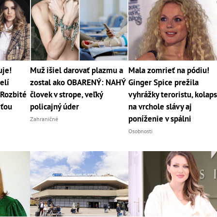
uje!
Muž išiel darovať plazmu a
Mala zomrieť na pódiu!
elí
zostal ako OBARENÝ: NAHÝ
Ginger Spice prežila
Rozbité
človek v strope, veľký
vyhrážky teroristu, kolap
rťou
policajný úder
na vrchole slávy aj
poníženie v spálni
Zahraničné
Osobnosti