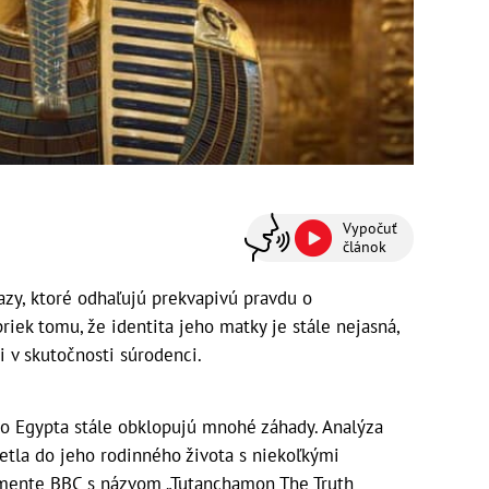
Vypočuť
článok
zy, ktoré odhaľujú prekvapivú pravdu o
iek tomu, že identita jeho matky je stále nejasná,
i v skutočnosti súrodenci.
ho Egypta stále obklopujú mnohé záhady. Analýza
etla do jeho rodinného života s niekoľkými
mente BBC s názvom „Tutanchamon The Truth