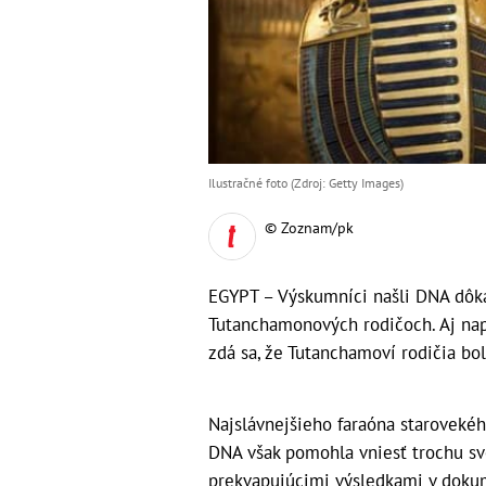
Ilustračné foto (Zdroj: Getty Images)
© Zoznam/pk
EGYPT – Výskumníci našli DNA dôka
Tutanchamonových rodičoch. Aj napr
zdá sa, že Tutanchamoví rodičia bol
Najslávnejšieho faraóna staroveké
DNA však pomohla vniesť trochu sv
prekvapujúcimi výsledkami v doku