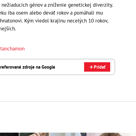
 nežiaducich génov a zníženie genetickej diverzity.
eku iba osem alebo deväť rokov a pomáhali mu
Achnatonovi. Kým viedol krajinu necelých 10 rokov,
mejších.
utanchamon
referované zdroje na Google
Pridať