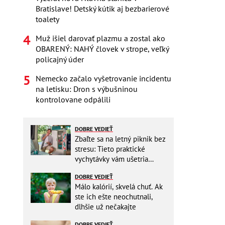
Bratislave! Detský kútik aj bezbarierové
toalety
Muž išiel darovať plazmu a zostal ako
OBARENÝ: NAHÝ človek v strope, veľký
policajný úder
Nemecko začalo vyšetrovanie incidentu
na letisku: Dron s výbušninou
kontrolovane odpálili
DOBRE VEDIEŤ
Zbaľte sa na letný piknik bez
stresu: Tieto praktické
vychytávky vám ušetria
miesto v batohu!
DOBRE VEDIEŤ
Málo kalórií, skvelá chuť. Ak
ste ich ešte neochutnali,
dlhšie už nečakajte
DOBRE VEDIEŤ