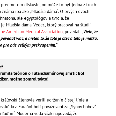
 predmetom diskusie, no môže to byť jedna z troch
ena známa iba ako „Mladšia dáma“. O prvých dvoch
natona, ale egyptológovia tvrdia, že
e Mladšia dáma. Vedec, ktorý pracoval na štúdii
 the American Medical Association
, povedal:
„Viete, že
dať viac, a nielen to, že toto je otec a toto je matka.
olo pre nás veľkým prekvapením.“
IEŽ
romila teóriou o Tutanchamónovej smrti: Bol
edžer, možno zomrel takto!
ráľovskí členovia verili udržanie čistej línie a
vskú krv. Faraóni boli považovaní za „Synov bohov“,
i ľuďmi“. Moderná veda však napovedá, že