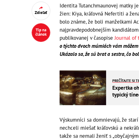
Identita Tutanchmaunovej matky je
Zdieľať
žien: Kiya, kráľovná Nefertiti a ž
bolo známe, že boli manželkami Ach
najpravdepodobnejším kandidátom j
Tip na
článok
publikovanej v časopise
Journal of
o týchto dvoch múmiách vám môžem pove
Ukázalo sa, že sú brat a sestra, čo b
PREČÍTAJTE SI T
Expertka oh
typický tín
Výskumníci sa domnievajú, že starí k
nechceli miešať kráľovskú a nekráľo
takže sa nemali ženiť s „obyčajným