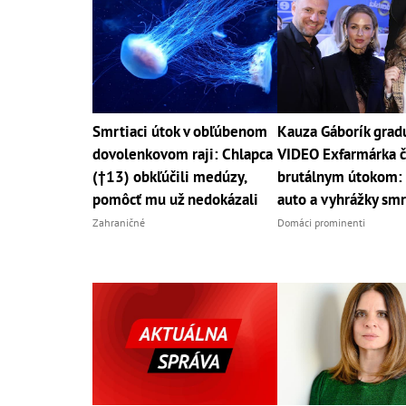
Smrtiaci útok v obľúbenom
Kauza Gáborík grad
dovolenkovom raji: Chlapca
VIDEO Exfarmárka č
(†13) obkľúčili medúzy,
brutálnym útokom: 
pomôcť mu už nedokázali
auto a vyhrážky sm
Zahraničné
Domáci prominenti