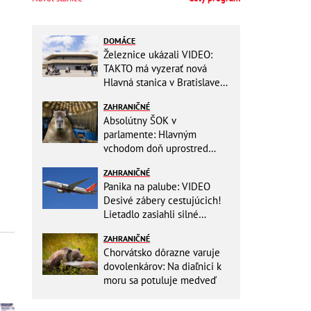
DOMÁCE
Železnice ukázali VIDEO:
TAKTO má vyzerať nová
Hlavná stanica v Bratislave!
Detský kútik aj bezbarierové
ZAHRANIČNÉ
toalety
Absolútny ŠOK v
parlamente: Hlavným
vchodom doň uprostred
zasadania napochodovali
ZAHRANIČNÉ
KAPYBARY, kde sa tam
Panika na palube: VIDEO
nabrali?
Desivé zábery cestujúcich!
Lietadlo zasiahli silné
turbulencie! 17 zranených
ZAHRANIČNÉ
Chorvátsko dôrazne varuje
dovolenkárov: Na diaľnici k
moru sa potuluje medveď