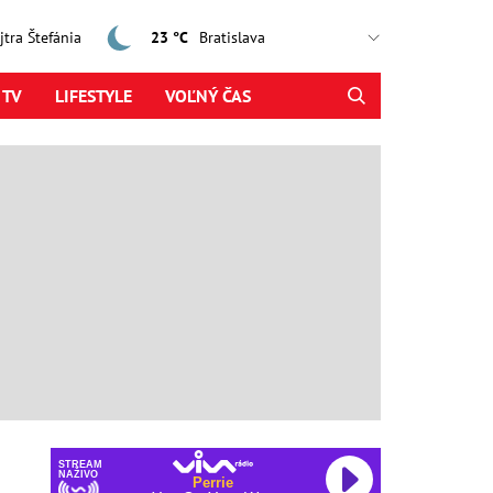
ajtra Štefánia
23 °C
 TV
LIFESTYLE
VOĽNÝ ČAS
STREAM
NAŽIVO
Perrie