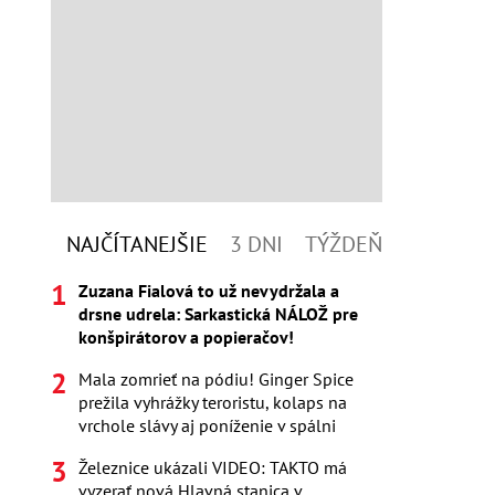
NAJČÍTANEJŠIE
3 DNI
TÝŽDEŇ
Zuzana Fialová to už nevydržala a
drsne udrela: Sarkastická NÁLOŽ pre
konšpirátorov a popieračov!
Mala zomrieť na pódiu! Ginger Spice
prežila vyhrážky teroristu, kolaps na
vrchole slávy aj poníženie v spálni
Železnice ukázali VIDEO: TAKTO má
vyzerať nová Hlavná stanica v