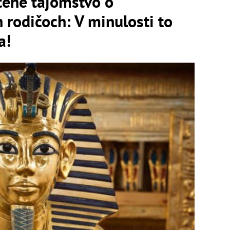
átené tajomstvo o
rodičoch: V minulosti to
a!