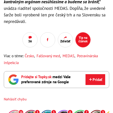
kontrolným orgánom nesúhlasíme a budeme sa brániť,"
uvádza riaditeľ spoločnosti MEDAS. Dopĺňa, že uvedené
šarže boli vyrobené len pre český trh a na Slovensku sa
nepredávali.
Tip na
36
Zdieľať
článok
Viac o téme:
Česko
,
Falšovaný med
,
MEDAS
,
Potravinárska
inšpekcia
Pridajte si Topky.sk
medzi Vaše
Pridať
preferované zdroje na Google
Nahlásiť chybu
16
3
5
6
7
3