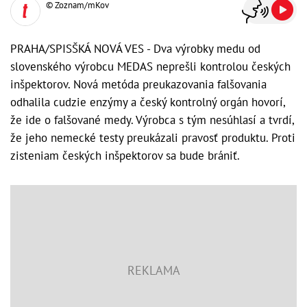
© Zoznam/mKov
PRAHA/SPISŠKÁ NOVÁ VES - Dva výrobky medu od
slovenského výrobcu MEDAS neprešli kontrolou českých
inšpektorov. Nová metóda preukazovania falšovania
odhalila cudzie enzýmy a český kontrolný orgán hovorí,
že ide o falšované medy. Výrobca s tým nesúhlasí a tvrdí,
že jeho nemecké testy preukázali pravosť produktu. Proti
zisteniam českých inšpektorov sa bude brániť.