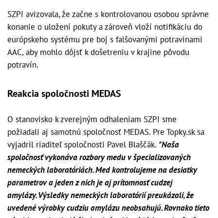
SZPI avizovala, že začne s kontrolovanou osobou správne
konanie o uložení pokuty a zároveň vloží notifikáciu do
európskeho systému pre boj s falšovanými potravinami
AAC, aby mohlo dôjsť k došetreniu v krajine pôvodu
potravín.
Reakcia spoločnosti MEDAS
O stanovisko k zverejným odhaleniam SZPI sme
požiadali aj samotnú spoločnosť MEDAS. Pre Topky.sk sa
vyjadril riaditeľ spoločnosti Pavel Blaščák.
"Naša
spoločnosť vykonáva rozbory medu v špecializovaných
nemeckých laboratóriách. Med kontrolujeme na desiatky
parametrov a jeden z nich je aj prítomnosť cudzej
amylázy. Výsledky nemeckých laboratórií preukázali, že
uvedené výrobky cudziu amylázu neobsahujú. Rovnako tieto