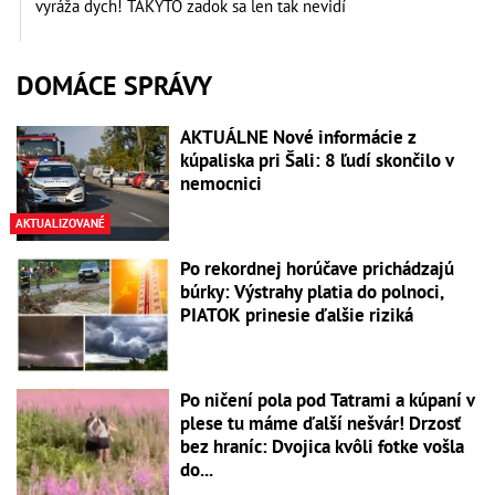
vyráža dych! TAKÝTO zadok sa len tak nevidí
DOMÁCE SPRÁVY
AKTUÁLNE Nové informácie z
kúpaliska pri Šali: 8 ľudí skončilo v
nemocnici
AKTUALIZOVANÉ
Po rekordnej horúčave prichádzajú
búrky: Výstrahy platia do polnoci,
PIATOK prinesie ďalšie riziká
Po ničení pola pod Tatrami a kúpaní v
plese tu máme ďalší nešvár! Drzosť
bez hraníc: Dvojica kvôli fotke vošla
do...