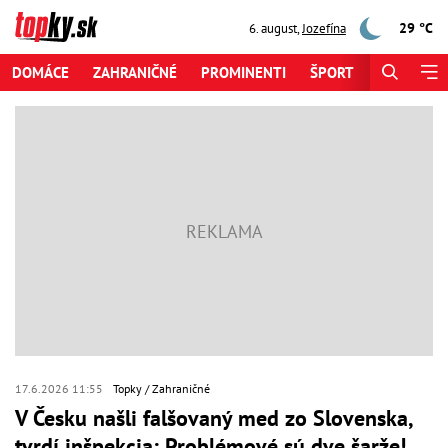
29 °C
6. august
,
Jozefína
DOMÁCE
ZAHRANIČNÉ
PROMINENTI
ŠPORT
ZAUJÍMAV
17.6.2026 11:55
Topky
Zahraničné
V Česku našli falšovaný med zo Slovenska,
tvrdí inšpekcia: Problémové sú dve šarže!