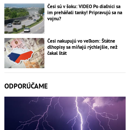
Česi sú v šoku: VIDEO Po diaľnici sa
im preháňali tanky! Pripravujú sa na
vojnu?
Česi nakupujú vo veľkom: Štátne
dlhopisy sa míňajú rýchlejšie, než
čakal štát
ODPORÚČAME