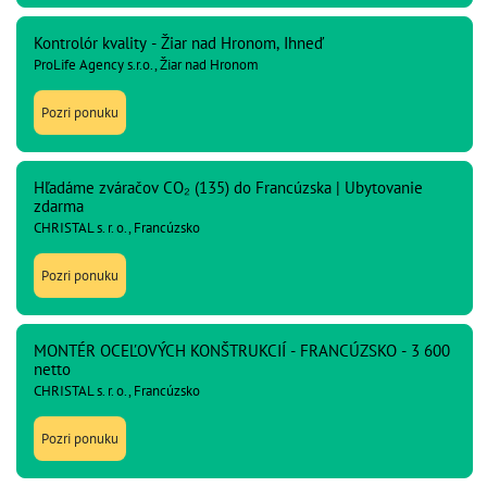
Kontrolór kvality - Žiar nad Hronom, Ihneď
ProLife Agency s.r.o., Žiar nad Hronom
Pozri ponuku
Hľadáme zváračov CO₂ (135) do Francúzska | Ubytovanie
zdarma
CHRISTAL s. r. o., Francúzsko
Pozri ponuku
MONTÉR OCEĽOVÝCH KONŠTRUKCIÍ - FRANCÚZSKO - 3 600
netto
CHRISTAL s. r. o., Francúzsko
Pozri ponuku