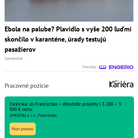
Ebola na palube? Plavidlo s vyše 200 ľuďmi
skončilo v karanténe, úrady testujú
pasažierov
Zahraničné
Pracovné pozície
Elektrikár do Francúzska – dlhodobé projekty | 3 200 – 3
800 € netto
CHRISTAL s. r. o., Francúzsko
Pozri ponuku