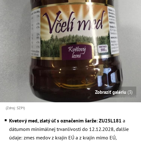
Zobraziť galériu
(3)
(Zdroj: SZPI)
Kvetový med, zlatý úľ s označením šarže: ZU25L181
a
dátumom minimálnej trvanlivosti do 12.12.2028, ďalšie
údaje: zmes medov z krajín EÚ a z krajín mimo EÚ,