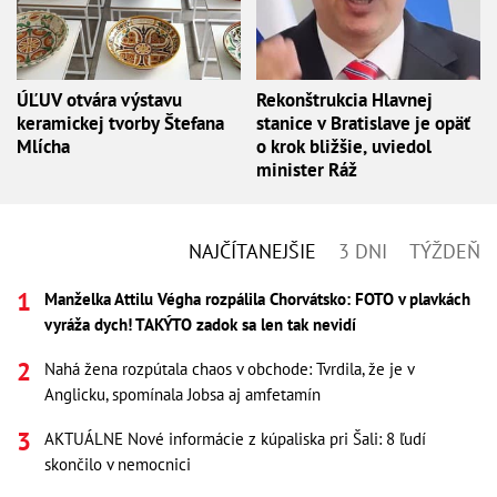
ÚĽUV otvára výstavu
Rekonštrukcia Hlavnej
keramickej tvorby Štefana
stanice v Bratislave je opäť
Mlícha
o krok bližšie, uviedol
minister Ráž
NAJČÍTANEJŠIE
3 DNI
TÝŽDEŇ
Manželka Attilu Végha rozpálila Chorvátsko: FOTO v plavkách
vyráža dych! TAKÝTO zadok sa len tak nevidí
Nahá žena rozpútala chaos v obchode: Tvrdila, že je v
Anglicku, spomínala Jobsa aj amfetamín
AKTUÁLNE Nové informácie z kúpaliska pri Šali: 8 ľudí
skončilo v nemocnici