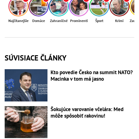
Najčítanejšie
Domáce
Zahraničné
Prominenti
Šport
Krimi
Zaují
SÚVISIACE ČLÁNKY
Kto povedie Česko na summit NATO?
Macinka v tom má jasno
Šokujúce varovanie včelára: Med
môže spôsobiť rakovinu!