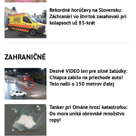
Rekordné horúčavy na Slovensku:
Záchranári vo štvrtok zasahovali pri
kolapsoch už 83-krát
ZAHRANIČNÉ
Desivé VIDEO len pre silné žalúdky:
Chlapca zabilo na priechode auto!
Telo našli o 150 metrov ďalej
Tanker pri Ománe hrozí katastrofou:
Do mora uniká obrovské množstvo
ropy!