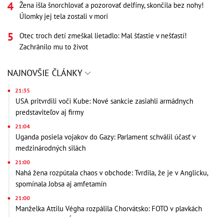
Žena išla šnorchlovať a pozorovať delfíny, skončila bez nohy!
Úlomky jej tela zostali v mori
Otec troch detí zmeškal lietadlo: Mal šťastie v nešťastí!
Zachránilo mu to život
NAJNOVŠIE ČLÁNKY
21:35
USA pritvrdili voči Kube: Nové sankcie zasiahli armádnych
predstaviteľov aj firmy
21:04
Uganda posiela vojakov do Gazy: Parlament schválil účasť v
medzinárodných silách
21:00
Nahá žena rozpútala chaos v obchode: Tvrdila, že je v Anglicku,
spomínala Jobsa aj amfetamín
21:00
Manželka Attilu Végha rozpálila Chorvátsko: FOTO v plavkách