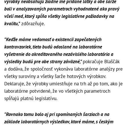
výrobky neobsahujú žiadne iné pridané látky a obe šarže
boli v analyzovaných parametroch vyhodnotené ako pravý
včelí med, ktorý spĺňa všetky legislatívne požiadavky na
kvalitu,"
zdôrazňuje.
"Keďže máme vedomosť o existencii zapečatených
kontravzoriek, tieto budú odoslané na laboratórne
vyšetrenie do akreditovaného nezávislého laboratória a
výsledky budú pre obe strany záväzné,"
pokračuje Blaščák
a dodáva, že spoločnosť vykonáva laboratórne analýzy pre
všetky suroviny a všetky šarže hotových výrobkov.
Deklaruje, že výrobky umiestňuje na trh až po tom, ako je
laboratórne potvrdené, že vo všetkých parametroch
spĺňajú platnú legislatívu.
"Rovnako tomu bolo aj pri spomínaných šarziach a na
základe laboratórnych výsledkov, ktoré máme, s českým