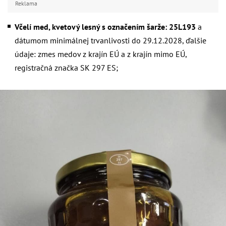
Reklama
Včelí med, kvetový lesný s označením šarže: 25L193
a
dátumom minimálnej trvanlivosti do 29.12.2028, ďalšie
údaje: zmes medov z krajín EÚ a z krajín mimo EÚ,
registračná značka SK 297 ES;