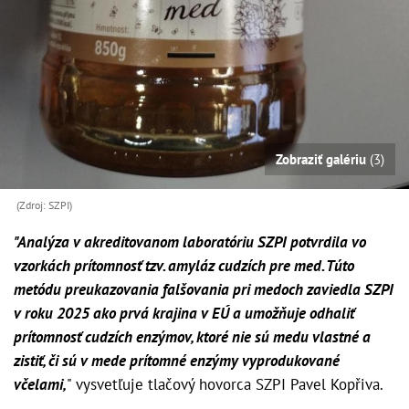
Zobraziť galériu
(3)
(Zdroj: SZPI)
"Analýza v akreditovanom laboratóriu SZPI potvrdila vo
vzorkách prítomnosť tzv. amyláz cudzích pre med. Túto
metódu preukazovania falšovania pri medoch zaviedla SZPI
v roku 2025 ako prvá krajina v EÚ a umožňuje odhaliť
prítomnosť cudzích enzýmov, ktoré nie sú medu vlastné a
zistiť, či sú v mede prítomné enzýmy vyprodukované
včelami,
" vysvetľuje tlačový hovorca SZPI Pavel Kopřiva.