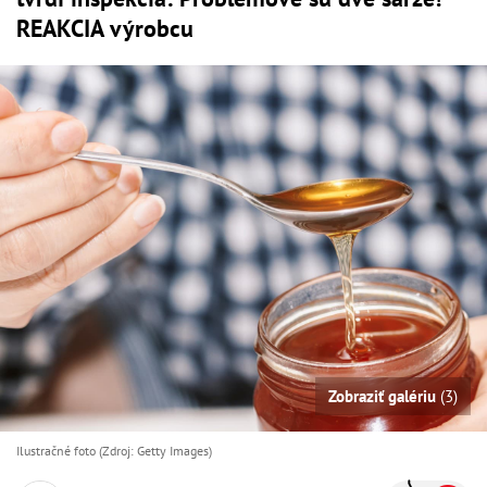
REAKCIA výrobcu
Zobraziť galériu
(3)
Ilustračné foto (Zdroj: Getty Images)