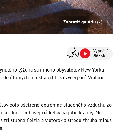
Zobraziť galériu
(2)
Vypočuť
článok
ynulého týždňa sa mnoho obyvateľov New Yorku
u do útulných miest a cítili sa vyčerpaní. Vrátane
tátov bolo ušetrené extrémne studeného vzduchu zo
rekordnej snehovej nádielky na juhu krajiny. No
s tri stupne Celzia a v utorok a stredu zhruba mínus
m.