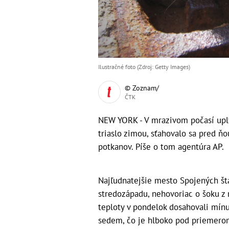
Ilustračné foto (Zdroj: Getty Images)
© Zoznam/
ČTK
NEW YORK - V mrazivom počasí upl
triaslo zimou, sťahovalo sa pred ňo
potkanov. Píše o tom agentúra AP.
Najľudnatejšie mesto Spojených š
stredozápadu, nehovoriac o šoku z 
teploty v pondelok dosahovali mínu
sedem, čo je hlboko pod priemero