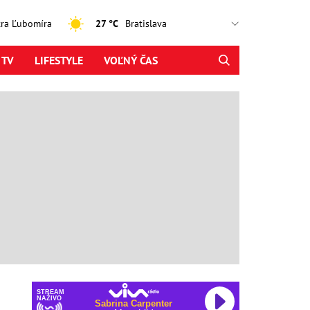
jtra Ľubomíra
27 °C
 TV
LIFESTYLE
VOĽNÝ ČAS
STREAM
NAŽIVO
Sabrina Carpenter