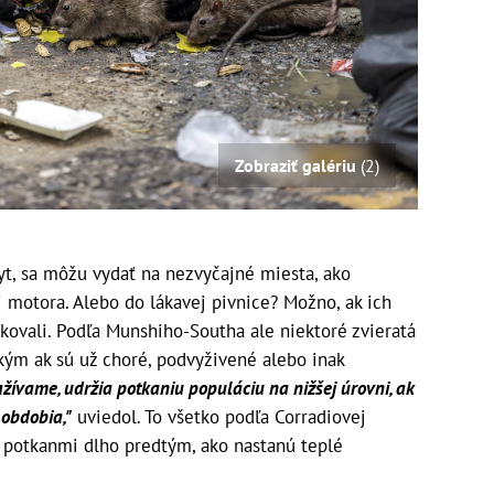
Zobraziť galériu
(2)
ryt, sa môžu vydať na nezvyčajné miesta, ako
i motora. Alebo do lákavej pivnice? Možno, ak ich
okovali. Podľa Munshiho-Southa ale niektoré zvieratá
ým ak sú už choré, podvyživené alebo inak
zažívame, udržia potkaniu populáciu na nižšej úrovni, ak
obdobia,"
uviedol. To všetko podľa Corradiovej
potkanmi dlho predtým, ako nastanú teplé