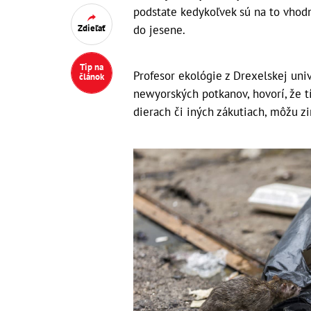
podstate kedykoľvek sú na to vhodn
Zdieľať
do jesene.
Tip na
Profesor ekológie z Drexelskej uni
článok
newyorských potkanov, hovorí, že tí
dierach či iných zákutiach, môžu 