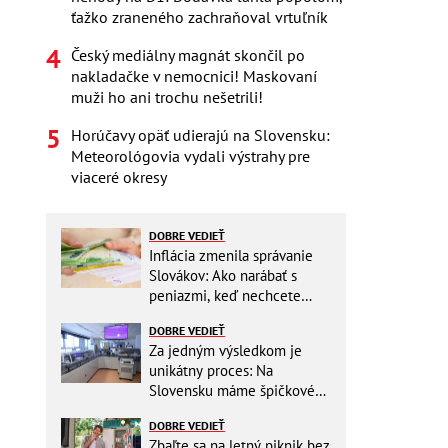
ťažko zraneného zachraňoval vrtuľník
Český mediálny magnát skončil po
nakladačke v nemocnici! Maskovaní
muži ho ani trochu nešetrili!
Horúčavy opäť udierajú na Slovensku:
Meteorológovia vydali výstrahy pre
viaceré okresy
DOBRE VEDIEŤ
Inflácia zmenila správanie
Slovákov: Ako narábať s
peniazmi, keď nechcete
zbytočne riskovať?
DOBRE VEDIEŤ
Za jedným výsledkom je
unikátny proces: Na
Slovensku máme špičkové
pracovisko
DOBRE VEDIEŤ
Zbaľte sa na letný piknik bez