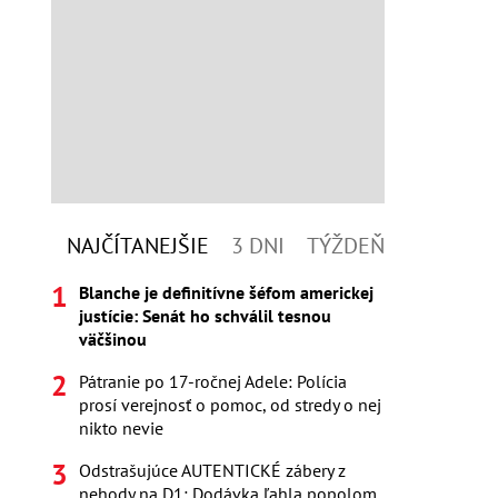
NAJČÍTANEJŠIE
3 DNI
TÝŽDEŇ
Blanche je definitívne šéfom americkej
justície: Senát ho schválil tesnou
väčšinou
Pátranie po 17-ročnej Adele: Polícia
prosí verejnosť o pomoc, od stredy o nej
nikto nevie
Odstrašujúce AUTENTICKÉ zábery z
nehody na D1: Dodávka ľahla popolom,