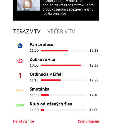
Jasmina Alagič Vrbovská mení
pohľad na krásu bez filtrov: Tento
produkt ženám zabezpečí krásnu
rozžiarenú pleť
TERAZ V TV
VEČER V TV
Pán profesor
11:20
12:25
Zúbková víla
10:00
12:15
Ordinácia v Eifeli
11:15
12:55
Smotánka
11:50
12:40
Klub odložených žien
11:50
14:00
Navoľ stanice
Celý program