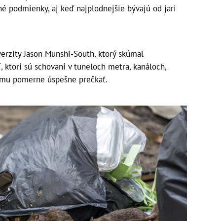
é podmienky, aj keď najplodnejšie bývajú od jari
verzity Jason Munshi-South, ktorý skúmal
, ktorí sú schovaní v tuneloch metra, kanáloch,
zimu pomerne úspešne prečkať.