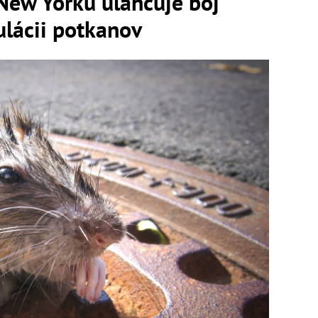
New Yorku uľahčuje boj
ulácii potkanov