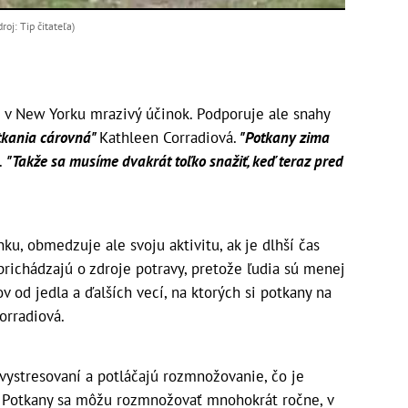
oj: Tip čitateľa)
v New Yorku mrazivý účinok. Podporuje ale snahy
tkania cárovná"
Kathleen Corradiová.
"Potkany zima
.
"Takže sa musíme dvakrát toľko snažiť, keď teraz pred
u, obmedzuje ale svoju aktivitu, ak je dlhší čas
richádzajú o zdroje potravy, pretože ľudia sú menej
 od jedla a ďalších vecí, na ktorých si potkany na
orradiová.
 vystresovaní a potláčajú rozmnožovanie, čo je
. Potkany sa môžu rozmnožovať mnohokrát ročne, v