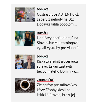
DOMÁCE
Odstrašujúce AUTENTICKÉ
zábery z nehody na D1:
Dodávka ľahla popolom,
ťažko zraneného
DOMÁCE
zachraňoval vrtuľník
Horúčavy opäť udierajú na
Slovensku: Meteorológovia
vydali výstrahy pre viaceré
okresy
DOMÁCE
Kiska zverejnil srdcervúcu
správu: Lekári zastavili
liečbu malého Dominika,
zostávajú mu posledné
ZAHRANIČNÉ
týždne života
Zlé správy pre milovníkov
kávy: Zásoby klesli na
kritické úrovne, hrozí jej
výrazné zdraženie!