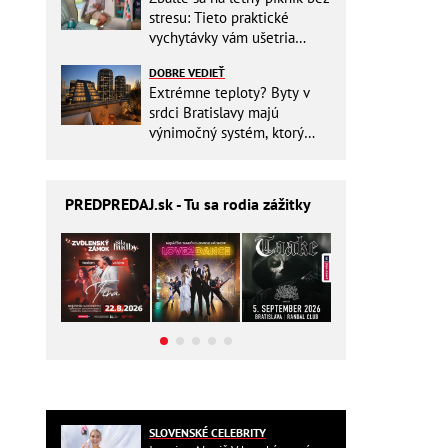
stresu: Tieto praktické
vychytávky vám ušetria
miesto v batohu!
DOBRE VEDIEŤ
Extrémne teploty? Byty v
srdci Bratislavy majú
výnimočný systém, ktorý
ešte aj šetrí náklady
PREDPREDAJ
.sk - Tu sa rodia zážitky
SLOVENSKÉ CELEBRITY