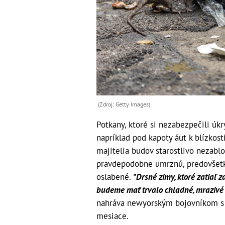
(Zdroj: Getty Images)
Potkany, ktoré si nezabezpečili úk
napríklad pod kapoty áut k blízkost
majitelia budov starostlivo nezabl
pravdepodobne umrznú, predovšetk
oslabené.
"Drsné zimy, ktoré zatiaľ 
budeme mať trvalo chladné, mrazivé 
nahráva newyorským bojovníkom s 
mesiace.