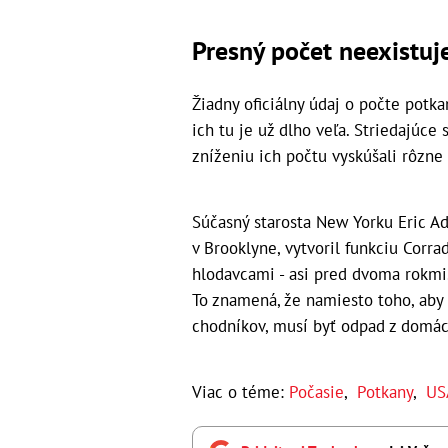
Presný počet neexistuj
Žiadny oficiálny údaj o počte potka
ich tu je už dlho veľa. Striedajúce
zníženiu ich počtu vyskúšali rôzne 
Súčasný starosta New Yorku Eric A
v Brooklyne, vytvoril funkciu Corrad
hlodavcami - asi pred dvoma rokmi
To znamená, že namiesto toho, aby 
chodníkov, musí byť odpad z domác
Viac o téme:
Počasie
,
Potkany
,
US