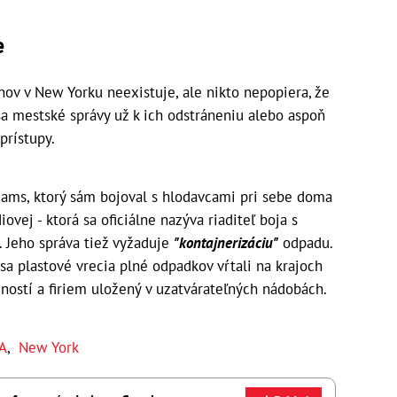
e
nov v New Yorku neexistuje, ale nikto nepopiera, že
 sa mestské správy už k ich odstráneniu alebo aspoň
prístupy.
dams, ktorý sám bojoval s hlodavcami pri sebe doma
iovej - ktorá sa oficiálne nazýva riaditeľ boja s
. Jeho správa tiež vyžaduje
"kontajnerizáciu"
odpadu.
sa plastové vrecia plné odpadkov vŕtali na krajoch
ností a firiem uložený v uzatvárateľných nádobách.
A
,
New York