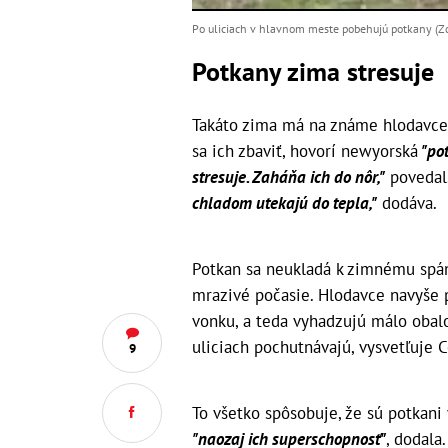
Po uliciach v hlavnom meste pobehujú potkany (Zdr
Potkany zima stresuje
Takáto zima má na známe hlodavce 
sa ich zbaviť, hovorí newyorská
"po
stresuje. Zaháňa ich do nôr,"
povedal
chladom utekajú do tepla,"
dodáva.
Potkan sa neukladá k zimnému spánk
mrazivé počasie. Hlodavce navyše p
vonku, a teda vyhadzujú málo obalov
uliciach pochutnávajú, vysvetľuje C
9
To všetko spôsobuje, že sú potkani
"naozaj ich superschopnosť"
, dodala