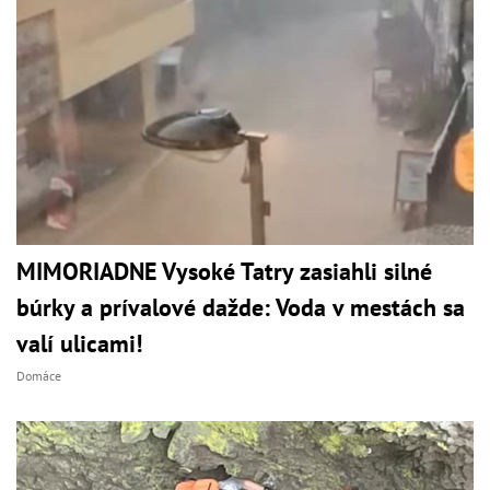
MIMORIADNE Vysoké Tatry zasiahli silné
búrky a prívalové dažde: Voda v mestách sa
valí ulicami!
Domáce