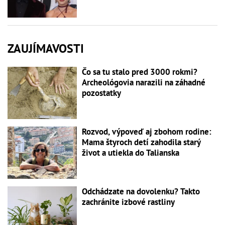
ZAUJÍMAVOSTI
Čo sa tu stalo pred 3000 rokmi?
Archeológovia narazili na záhadné
pozostatky
Rozvod, výpoveď aj zbohom rodine:
Mama štyroch detí zahodila starý
život a utiekla do Talianska
Odchádzate na dovolenku? Takto
zachránite izbové rastliny