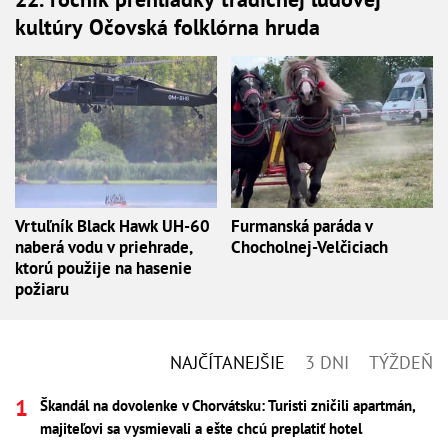
kultúry Očovská folklórna hruda
Vrtuľník Black Hawk UH-60
Furmanská paráda v
naberá vodu v priehrade,
Chocholnej-Velčiciach
ktorú použije na hasenie
požiaru
NAJČÍTANEJŠIE
3 DNI
TÝŽDEŇ
Škandál na dovolenke v Chorvátsku: Turisti zničili apartmán,
majiteľovi sa vysmievali a ešte chcú preplatiť hotel