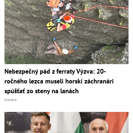
Nebezpečný pád z ferraty Výzva: 20-
ročného lezca museli horskí záchranári
spúšťať zo steny na lanách
Domáce