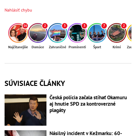
Nahlásiť chybu
16
2
3
3
7
2
Najčítanejšie
Domáce
Zahraničné
Prominenti
Šport
Krimi
Zaují
SÚVISIACE ČLÁNKY
Česká polícia začala stíhať Okamuru
aj hnutie SPD za kontroverzné
plagáty
Násilný incident v Kežmarku: 60-