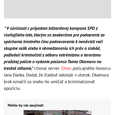
"V súvislosti s prípadom bilbordovej kampane SPD z
vlaňajšieho leta, ktorým sa zaoberáme pre podozrenie zo
spáchania trestného činu podnecovania k nenávisti voči
skupine osôb alebo k obmedzovaniu ich práv a slobôd,
požiadali kriminalisti z odboru extrémizmu a terorizmu
pražskej polície o vydanie poslanca Tomia Okamuru na
trestné stíhanie,"
citoval server
iDnes
policajného hovorcu
Jana Danka. Dodal, že žiadosť odoslali v utorok. Okamura
krok označil za snahu ho umlčať a kriminalizovať
opozíciu.
Mohlo by vás zaujímať: