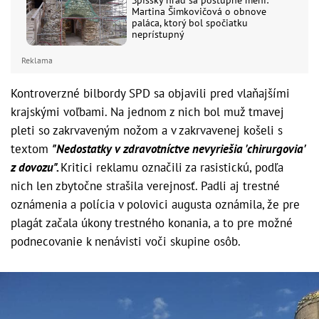
Spišský hrad sa postupne mení:
Martina Šimkovičová o obnove
paláca, ktorý bol spočiatku
neprístupný
Reklama
Kontroverzné bilbordy SPD sa objavili pred vlaňajšími
krajskými voľbami. Na jednom z nich bol muž tmavej
pleti so zakrvaveným nožom a v zakrvavenej košeli s
textom
"Nedostatky v zdravotníctve nevyriešia 'chirurgovia'
z dovozu".
Kritici reklamu označili za rasistickú, podľa
nich len zbytočne strašila verejnosť. Padli aj trestné
oznámenia a polícia v polovici augusta oznámila, že pre
plagát začala úkony trestného konania, a to pre možné
podnecovanie k nenávisti voči skupine osôb.