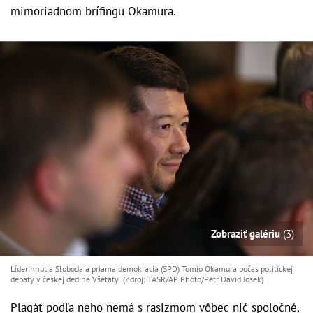
mimoriadnom brífingu Okamura.
Zobraziť galériu
(3)
Líder hnutia Sloboda a priama demokracia (SPD) Tomio Okamura počas politickej
debaty v českej dedine Všetaty (Zdroj: TASR/AP Photo/Petr David Josek)
Plagát podľa neho nemá s rasizmom vôbec nič spoločné,