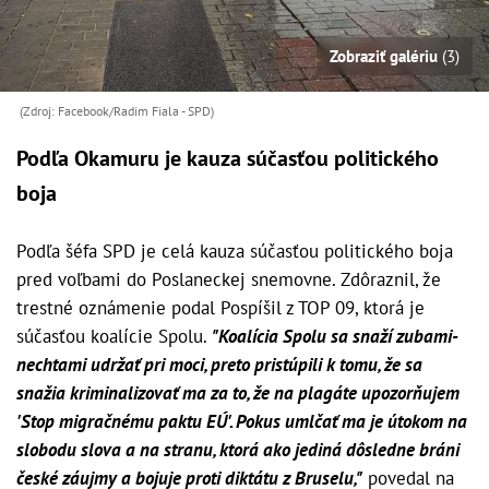
Zobraziť galériu
(3)
(Zdroj: Facebook/Radim Fiala - SPD)
Podľa Okamuru je kauza súčasťou politického
boja
Podľa šéfa SPD je celá kauza súčasťou politického boja
pred voľbami do Poslaneckej snemovne. Zdôraznil, že
trestné oznámenie podal Pospíšil z TOP 09, ktorá je
súčasťou koalície Spolu.
"Koalícia Spolu sa snaží zubami-
nechtami udržať pri moci, preto pristúpili k tomu, že sa
snažia kriminalizovať ma za to, že na plagáte upozorňujem
'Stop migračnému paktu EÚ'. Pokus umlčať ma je útokom na
slobodu slova a na stranu, ktorá ako jediná dôsledne bráni
české záujmy a bojuje proti diktátu z Bruselu,"
povedal na