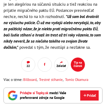
je len alegóriou na súčasnú situáciu a tiež reakciou na
prijatie migračného paktu EÚ. Poslancov presviedčať
nechce, nechá to na ich rozhodnutí.
"Už som bol dvakrát
na výsluchu polície. Či už ma vydajú alebo nevydajú, to, aby
za politický názor, že je niekto proti migračnému paktu EÚ,
boli ľudia stíhaní a hrozil im trest až tri roky väzenia, to som
nikdy neveril, že sa niečoho takého vo svojom živote
dočkám,"
povedal s tým, že neustúpi a nezľakne sa.
Tip na
22
Zdieľať
článok
Viac o téme:
Billboard
,
Trestné stíhanie
,
Tomio Okamura
Pridajte si Topky.sk
medzi Vaše
Pridať
preferované zdroje na Google