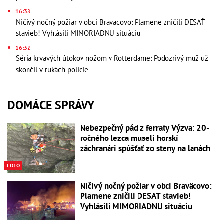
16:38
Ničivý nočný požiar v obci Braväcovo: Plamene zničili DESAŤ
stavieb! Vyhlásili MIMORIADNU situáciu
16:32
Séria krvavých útokov nožom v Rotterdame: Podozrivý muž už
skončil v rukách polície
DOMÁCE SPRÁVY
Nebezpečný pád z ferraty Výzva: 20-
ročného lezca museli horskí
záchranári spúšťať zo steny na lanách
FOTO
Ničivý nočný požiar v obci Braväcovo:
Plamene zničili DESAŤ stavieb!
Vyhlásili MIMORIADNU situáciu