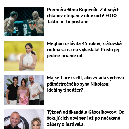
Premiéra filmu Bojovník: Z drsných
chlapov elegáni v oblekoch! FOTO
Takto im to pristane...
Meghan oslávila 45 rokov, kráľovská
rodina sa na ňu vykašľala! Prišlo jej
jediné prianie od...
Majself prezradil, ako zvláda výchovu
pätnásťročného syna Nikolasa:
Ideálny tínedžer?!
Týždeň od škandálu Gáboríkovcov: Od
šokujúcich obvinení až po nečakané
zábery z festivalu!