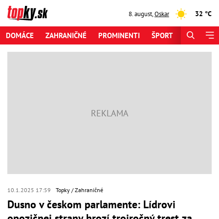
32 °C
8. august
,
Oskar
DOMÁCE
ZAHRANIČNÉ
PROMINENTI
ŠPORT
ZAUJÍMAV
10.1.2025 17:59
Topky
Zahraničné
Dusno v českom parlamente: Lídrovi
opozičnej strany hrozí trojročný trest za