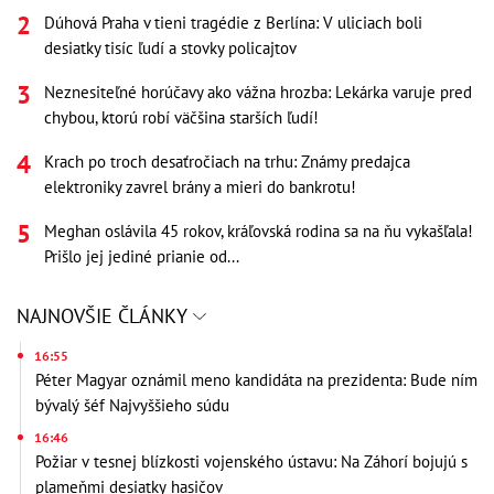
Dúhová Praha v tieni tragédie z Berlína: V uliciach boli
desiatky tisíc ľudí a stovky policajtov
Neznesiteľné horúčavy ako vážna hrozba: Lekárka varuje pred
chybou, ktorú robí väčšina starších ľudí!
Krach po troch desaťročiach na trhu: Známy predajca
elektroniky zavrel brány a mieri do bankrotu!
Meghan oslávila 45 rokov, kráľovská rodina sa na ňu vykašľala!
Prišlo jej jediné prianie od...
NAJNOVŠIE ČLÁNKY
16:55
Péter Magyar oznámil meno kandidáta na prezidenta: Bude ním
bývalý šéf Najvyššieho súdu
16:46
Požiar v tesnej blízkosti vojenského ústavu: Na Záhorí bojujú s
plameňmi desiatky hasičov