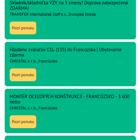
Skladník/skladníčka VZV na 3 zmeny! Doprava zabezpečená
ZDARMA!
TRANSFER International Staff k.s., Dunajská Streda
Pozri ponuku
Hľadáme zváračov CO₂ (135) do Francúzska | Ubytovanie
zdarma
CHRISTAL s. r. o., Francúzsko
Pozri ponuku
MONTÉR OCEĽOVÝCH KONŠTRUKCIÍ - FRANCÚZSKO - 3 600
netto
CHRISTAL s. r. o., Francúzsko
Pozri ponuku