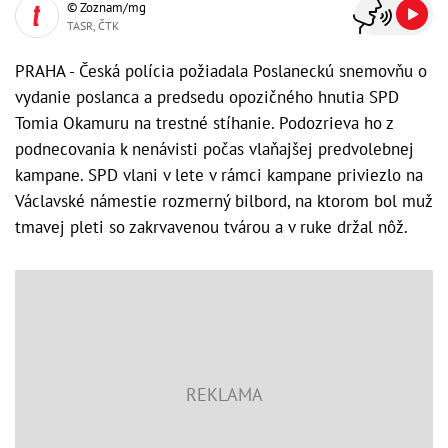
© Zoznam/mg
TASR, ČTK
PRAHA - Česká polícia požiadala Poslaneckú snemovňu o
vydanie poslanca a predsedu opozičného hnutia SPD
Tomia Okamuru na trestné stíhanie. Podozrieva ho z
podnecovania k nenávisti počas vlaňajšej predvolebnej
kampane. SPD vlani v lete v rámci kampane priviezlo na
Václavské námestie rozmerný bilbord, na ktorom bol muž
tmavej pleti so zakrvavenou tvárou a v ruke držal nôž.