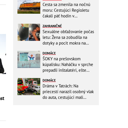
Cesta sa zmenila na nočnú
moru: Cestujúci RegioJetu
čakali päť hodín v
horúčavách! Pokazila sa
ZAHRANIČNÉ
lokomotíva
Sexuálne obťažovanie počas
letu: Žena sa zobudila na
dotyky a pocit mokra na
šatách! Mladý Pakistanec sa
DOMÁCE
priznal
ŠOKY na prešovskom
kúpalisku: Naháčku v sprche
prepadli inštalatéri, ešte
väčšia hrôza číhala v
DOMÁCE
BAZÉNE
Dráma v Tatrách: Na
priecestí narazil osobný vlak
do auta, cestujúci mali
st
obrovské šťastie