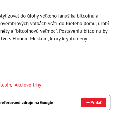
tylizoval do úlohy veľkého fanúšika bitcoinu a
 novembrových voľbách vráti do Bieleho domu, urobí
néty a "bitcoinovú veľmoc". Postaveniu bitcoinu by
tvo s Elonom Muskom, ktorý kryptomeny
itcoin
,
Akciové trhy
referované zdroje na Google
Pridať