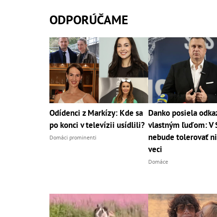
ODPORÚČAME
Odídenci z Markízy: Kde sa
Danko posiela odka
po konci v televízii usídlili?
vlastným ľuďom: V 
nebude tolerovať n
Domáci prominenti
veci
Domáce