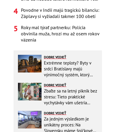
Povodne v Indii majú tragickú bilanciu:
Záplavy si vyžiadali takmer 100 obetí
Roky mal týrať partnerku: Polícia
obvinila muža, hrozí mu až osem rokov
väzenia
DOBRE VEDIEŤ
Extrémne teploty? Byty v
srdci Bratislavy majú
výnimočný systém, ktorý
ešte aj šetrí náklady
DOBRE VEDIEŤ
Zbaľte sa na letný piknik bez
stresu: Tieto praktické
vychytávky vám ušetria
miesto v batohu!
DOBRE VEDIEŤ
Za jedným výsledkom je
unikátny proces: Na
Slovensku máme špičkové