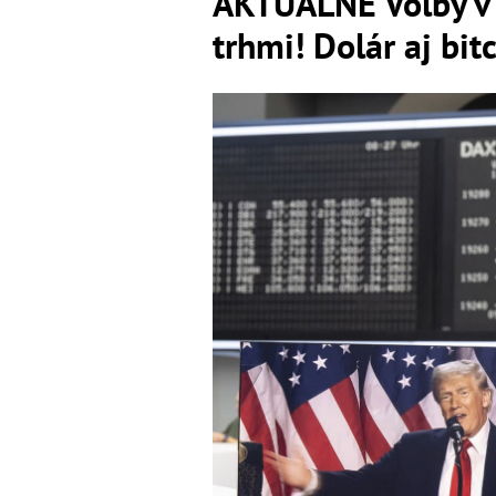
AKTUÁLNE Voľby v 
trhmi! Dolár aj bit