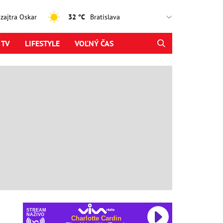
, zajtra Oskar
32 °C
 TV
LIFESTYLE
VOĽNÝ ČAS
STREAM
NAŽIVO
Charlotte Cardin