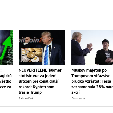
:
NEUVERITEĽNÉ Takmer
Muskov majetok po
magickú
stotisíc eur za jeden!
Trumpovom víťazstve
 Všetko
Bitcoin prekonal ďalší
prudko vzrástol: Tesla
izze za
rekord: Kyptotrhom
zaznamenala 28% nára
trasie Trump
akcií
Zahraničné
Ekonomika