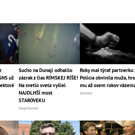
z
Sucho na Dunaji odhalilo
Roky mal týrať partnerku:
SNS už
zázrak z čias RÍMSKEJ RÍŠE!
Polícia obvinila muža, hr
iektoré
Na svetlo sveta vyšiel
mu až osem rokov väzeni
NAJDLHŠÍ most
Domáce
STAROVEKU
Zaujímavosti