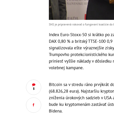
SNS je pripravená rokovať o fungovaní koalície do
Index Euro-Stoxx-50 si krátko po 
DAX 0,80 % a britský TTSE-100 0,9
signalizovala ešte výraznejšie zisk
Trumpovho protekcionistického ku
priniesť vyššie náklady v dôsledku
volebnej kampane.
Bitcoin sa v stredu ráno prvýkrát
5
(68.826,28 eura). Najstaršiu krypt
zníženia úrokových sadzieb v USA 
bude ku kryptomenám zastávať ústr
Bidena.