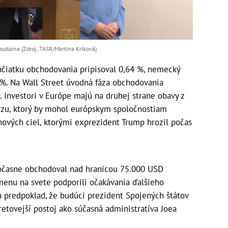
 budúcna (Zdroj: TASR/Martina Kriková)
začiatku obchodovania pripisoval 0,64 %, nemecký
 %. Na Wall Street úvodná fáza obchodovania
y. Investori v Európe majú na druhej strane obavy z
rzu, ktorý by mohol európskym spoločnostiam
 nových ciel, ktorými exprezident Trump hrozil počas
 dočasne obchodoval nad hranicou 75.000 USD
omenu na svete podporili očakávania ďalšieho
a predpoklad, že budúci prezident Spojených štátov
etovejší postoj ako súčasná administratíva Joea