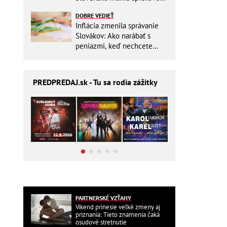
pracovisko
DOBRE VEDIEŤ
Inflácia zmenila správanie
Slovákov: Ako narábať s
peniazmi, keď nechcete
zbytočne riskovať?
PREDPREDAJ
.sk - Tu sa rodia zážitky
PARTNERSKÉ VZŤAHY
Víkend prinesie veľké zmeny aj
priznania: Tieto znamenia čaká
osudové stretnutie