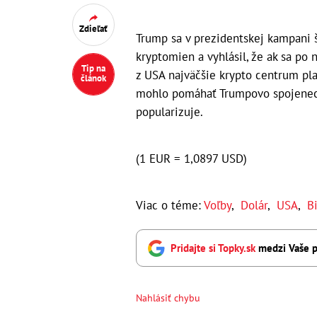
Zdieľať
Trump sa v prezidentskej kampani š
kryptomien a vyhlásil, že ak sa po
Tip na
z USA najväčšie krypto centrum pla
článok
mohlo pomáhať Trumpovo spojenec
popularizuje.
(1 EUR = 1,0897 USD)
Viac o téme:
Voľby
,
Dolár
,
USA
,
B
Pridajte si Topky.sk
medzi Vaše p
Nahlásiť chybu