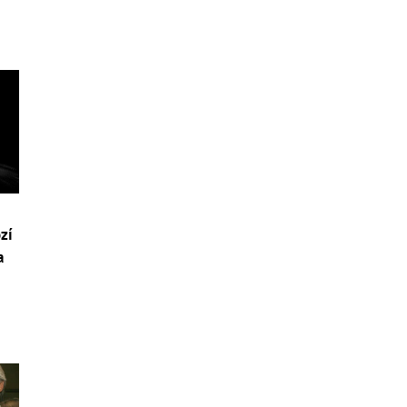
ozí
a