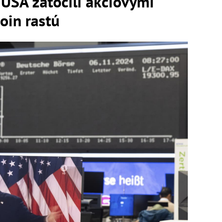
USA zatočili akciovými
coin rastú