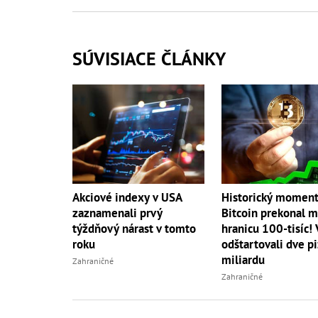
SÚVISIACE ČLÁNKY
Historický moment
Akciové indexy v USA
Bitcoin prekonal 
zaznamenali prvý
hranicu 100-tisíc!
týždňový nárast v tomto
odštartovali dve p
roku
miliardu
Zahraničné
Zahraničné