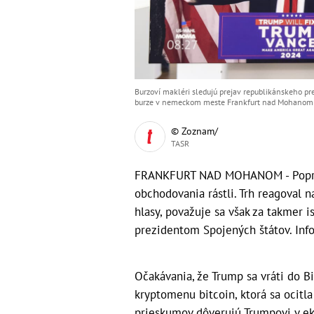
Burzoví makléri sledujú prejav republikánskeho 
burze v nemeckom meste Frankfurt nad Mohanom v 
© Zoznam/
TASR
FRANKFURT NAD MOHANOM - Popredn
obchodovania rástli. Trh reagoval n
hlasy, považuje sa však za takmer is
prezidentom Spojených štátov. Inf
Očakávania, že Trump sa vráti do Bi
kryptomenu bitcoin, ktorá sa ocitl
prieskumov dôverujú Trumpovi v e