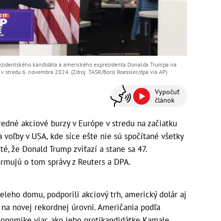
prezidentského kandidáta a amerického exprezidenta Donalda Trumpa na
stredu 6. novembra 2024. (Zdroj: TASR/Boris Roessler/dpa via AP)
Vypočuť
článok
é akciové burzy v Európe v stredu na začiatku
a voľby v USA, kde síce ešte nie sú spočítané všetky
té, že Donald Trump zvíťazí a stane sa 47.
ormujú o tom správy z Reuters a DPA.
eleho domu, podporili akciový trh, americký dolár aj
a na novej rekordnej úrovni. Američania podľa
konomike viac ako jeho protikandidátke Kamale