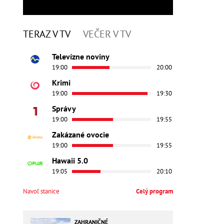
TERAZ V TV
VEČER V TV
Televízne noviny
19:00
20:00
Krimi
19:00
19:30
Správy
19:00
19:55
Zakázané ovocie
19:00
19:55
Hawaii 5.0
19:05
20:10
Navoľ stanice
Celý program
ZAHRANIČNÉ