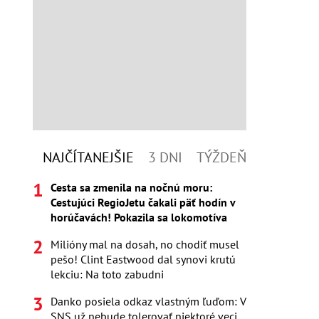
NAJČÍTANEJŠIE
3 DNI
TÝŽDEŇ
Cesta sa zmenila na nočnú moru:
Cestujúci RegioJetu čakali päť hodín v
horúčavách! Pokazila sa lokomotíva
Milióny mal na dosah, no chodiť musel
pešo! Clint Eastwood dal synovi krutú
lekciu: Na toto zabudni
Danko posiela odkaz vlastným ľuďom: V
SNS už nebude tolerovať niektoré veci