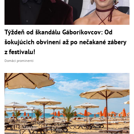
Týždeň od škandálu Gáboríkovcov: Od
šokujúcich obvinení až po nečakané zábery
z festivalu!
Domáci prominenti