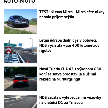
AUTO-MOTO
TEST: Nissan Micra - Micra ešte nikdy
nebola príjemnejšia
Letná údržba diaľnic je v polovici,
NDS vyčistila vyše 400 kilometrov
rigolov
Nová Trieda CLA 45 s výkonom 680
koní sa sotva predstavila a už má
rekord na Nurburgringu
NDS začala s vylepšovaním vozovky
na diaľnici D1 za Trnavou