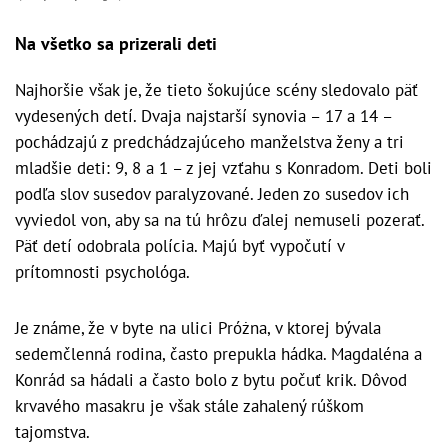
Na všetko sa prizerali deti
Najhoršie však je, že tieto šokujúce scény sledovalo päť
vydesených detí. Dvaja najstarší synovia – 17 a 14 –
pochádzajú z predchádzajúceho manželstva ženy a tri
mladšie deti: 9, 8 a 1 – z jej vzťahu s Konradom. Deti boli
podľa slov susedov paralyzované. Jeden zo susedov ich
vyviedol von, aby sa na tú hrôzu ďalej nemuseli pozerať.
Päť detí odobrala polícia. Majú byť vypočutí v
prítomnosti psychológa.
Je známe, že v byte na ulici Próżna, v ktorej bývala
sedemčlenná rodina, často prepukla hádka. Magdaléna a
Konrád sa hádali a často bolo z bytu počuť krik. Dôvod
krvavého masakru je však stále zahalený rúškom
tajomstva.