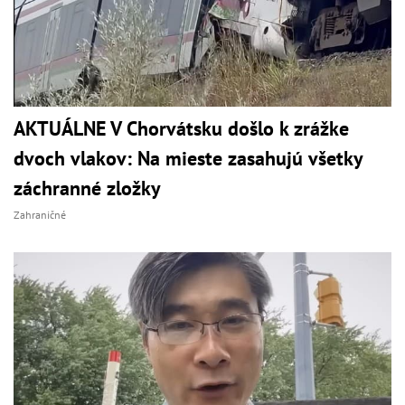
AKTUÁLNE V Chorvátsku došlo k zrážke
dvoch vlakov: Na mieste zasahujú všetky
záchranné zložky
Zahraničné