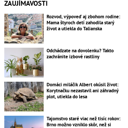
ZAUJÍMAVOSTI
Rozvod, výpoveď aj zbohom rodine:
Mama štyroch detí zahodila starý
život a utiekla do Talianska
Odchádzate na dovolenku? Takto
zachránite izbové rastliny
Domáci miláčik Albert okúsil život:
Korytnačku nezastavil ani záhradný
plot, utiekla do lesa
Tajomstvo staré viac než tisíc rokov:
Brno možno vzniklo skôr, než si