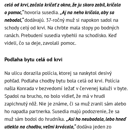
celá od krvi, začala kričať z okna, že ju skoro zabil, kričala
o pomoc,“
hovoria susedia.
„Aj na neho kričala, aby sa
nebodal,“
dodávajú. 37-ročný muž si napokon sadol na
schody celý od krvi. Na chrbte mala stopy po bodných
ranách. Prebudení susedia vybehli na schodisko. Keď
videli, čo sa deje, zavolali pomoc.
Podlaha bytu celá od krvi
Na ulicu dorazila polícia, ktorej sa naskytol desivý
pohľad. Podlaha chodby bytu bola celá od krvi. Polícia
našla Konrada v bezvedomí ležať v červenej kaluži v byte.
Spadol na brucho, no bolo vidieť, že má v hrudi
zapichnutý nôž. Nie je známe, či sa muž zranil sám alebo
ho napadla partnerka. Susedia majú podozrenie, že sa
muž sám bodol do hrudníka.
„Asi ho neubodala, lebo hneď
utiekla na chodbu, veľmi krvácala,“
dodáva jeden zo