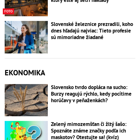
ktorý ešte aj šetrí náklady
FOTO
Slovenské železnice prezradili, koho
dnes hľadajú najviac: Tieto profesie
sú mimoriadne žiadané
EKONOMIKA
Slovensko tvrdo dopláca na sucho:
Burzy reagujú rýchlo, kedy pocítime
horúčavy v peňaženkách?
Zelený mimozemšťan či žltý šašo:
Spoznáte známe značky podľa ich
maskotov? Otestujte sa! (kvíz)