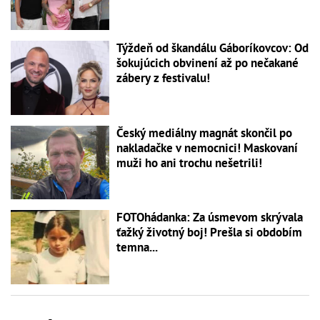
Týždeň od škandálu Gáboríkovcov: Od
šokujúcich obvinení až po nečakané
zábery z festivalu!
Český mediálny magnát skončil po
nakladačke v nemocnici! Maskovaní
muži ho ani trochu nešetrili!
FOTOhádanka: Za úsmevom skrývala
ťažký životný boj! Prešla si obdobím
temna...