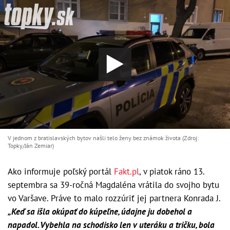
V jednom z bratislavských bytov našli telo ženy bez známok života (Zdroj:
Topky/Ján Zemiar)
Ako informuje poľský portál
Fakt.pl
, v piatok ráno 13.
septembra sa 39-ročná Magdaléna vrátila do svojho bytu
vo Varšave. Práve to malo rozzúriť jej partnera Konrada J.
„Keď sa išla okúpať do kúpeľne, údajne ju dobehol a
napadol. Vybehla na schodisko len v uteráku a tričku, bola