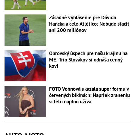
Zásadné vyhlásenie pre Dávida
Hancka a celé Atlético: Nebude stačiť
ani 200 miliónov
Obrovský úspech pre našu krajinu na
ME: Trio Slovákov si odnáša cenný
kov!
FOTO Vonnová ukázala super formu v
červených bikinách: Napriek zraneniu
si leto naplno užíva