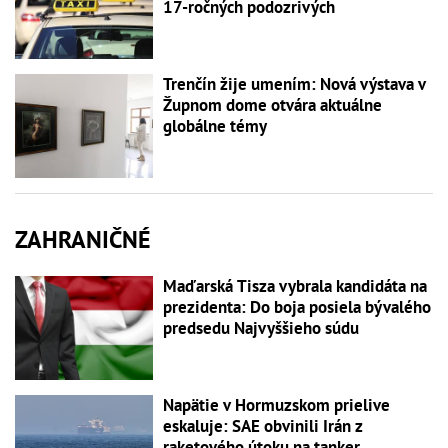
17-ročných podozrivých
Trenčín žije umením: Nová výstava v
Župnom dome otvára aktuálne
globálne témy
ZAHRANIČNÉ
Maďarská Tisza vybrala kandidáta na
prezidenta: Do boja posiela bývalého
predsedu Najvyššieho súdu
Napätie v Hormuzskom prielive
eskaluje: SAE obvinili Irán z
raketového útoku na tanker