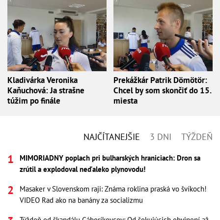
Kladivárka Veronika
Prekážkár Patrik Dömötör:
Kaňuchová: Ja strašne
Chcel by som skončiť do 15.
túžim po finále
miesta
NAJČÍTANEJŠIE
3 DNI
TÝŽDEŇ
MIMORIADNY poplach pri bulharských hraniciach: Dron sa
zrútil a explodoval neďaleko plynovodu!
Masaker v Slovenskom raji: Známa roklina praská vo švíkoch!
VIDEO Rad ako na banány za socializmu
Týždeň od škandálu Gáboríkovcov: Od šokujúcich obvinení až