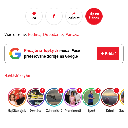
Tip na
24
Zdieľať
článok
Viac o téme:
Rodina
,
Dobodanie
,
Varšava
Pridajte si Topky.sk
medzi Vaše
Pridať
preferované zdroje na Google
Nahlásiť chybu
16
4
4
1
7
3
Najčítanejšie
Domáce
Zahraničné
Prominenti
Šport
Krimi
Zaují