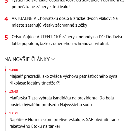
po nečakané zábery z festivalu!
AKTUÁLNE V Chorvátsku došlo k zrážke dvoch vlakov: Na
mieste zasahujú všetky záchranné zložky
Odstrašujúce AUTENTICKÉ zábery z nehody na D1: Dodávka
ľahla popolom, ťažko zraneného zachraňoval vrtuľník
NAJNOVŠIE ČLÁNKY
14:00
Majself prezradil, ako zvláda výchovu pätnásťročného syna
Nikolasa: Ideálny tínedžer?!
13:45
Maďarská Tisza vybrala kandidáta na prezidenta: Do boja
posiela bývalého predsedu Najvyššieho súdu
13:31
Napätie v Hormuzskom prielive eskaluje: SAE obvinili Irán z
raketového útoku na tanker