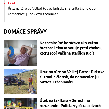
13:24
Úraz na túre vo Veľkej Fatre: Turistka si zranila členok, do
nemocnice ju odviezli záchranári
DOMÁCE SPRÁVY
Neznesiteľné horúčavy ako vážna
hrozba: Lekárka varuje pred chybou,
ktorú robí väčšina starších ľudí!
Úraz na túre vo Veľkej Fatre: Turistka
si zranila členok, do nemocnice ju
odviezli záchranári
Útok na taxikára v Seredi má
rozuzlenie: Polícia vypátrala dvoch