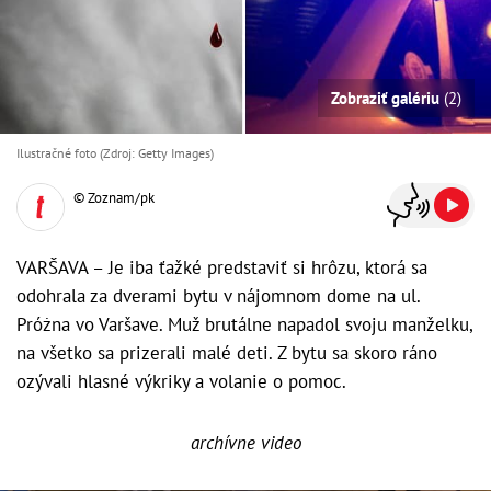
Zobraziť galériu
(2)
Ilustračné foto (Zdroj: Getty Images)
© Zoznam/pk
VARŠAVA – Je iba ťažké predstaviť si hrôzu, ktorá sa
odohrala za dverami bytu v nájomnom dome na ul.
Próżna vo Varšave. Muž brutálne napadol svoju manželku,
na všetko sa prizerali malé deti. Z bytu sa skoro ráno
ozývali hlasné výkriky a volanie o pomoc.
archívne video