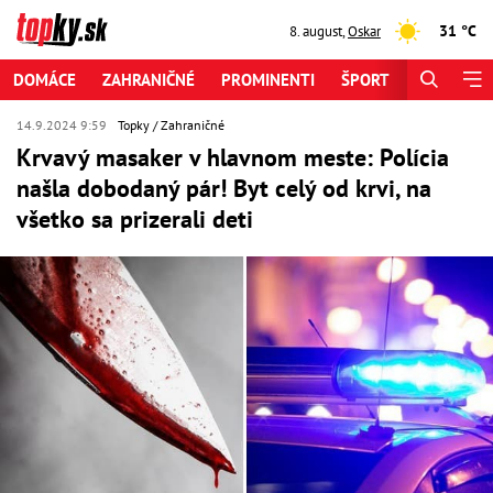
31 °C
8. august
,
Oskar
DOMÁCE
ZAHRANIČNÉ
PROMINENTI
ŠPORT
ZAUJÍMAV
14.9.2024 9:59
Topky
Zahraničné
Krvavý masaker v hlavnom meste: Polícia
našla dobodaný pár! Byt celý od krvi, na
všetko sa prizerali deti