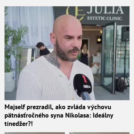
Majself prezradil, ako zvláda výchovu
pätnásťročného syna Nikolasa: Ideálny
tínedžer?!