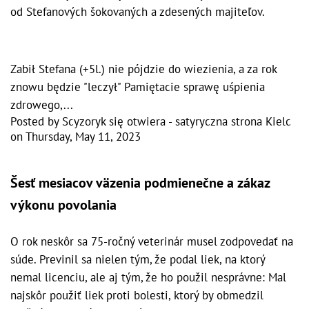
od Stefanových šokovaných a zdesených majiteľov.
Zabił Stefana (+5l.) nie pójdzie do wiezienia, a za rok
znowu będzie "leczył" Pamiętacie sprawę uśpienia
zdrowego,...
Posted by
Scyzoryk się otwiera - satyryczna strona Kielc
on
Thursday, May 11, 2023
Šesť mesiacov väzenia podmienečne a zákaz
výkonu povolania
O rok neskôr sa 75-ročný veterinár musel zodpovedať na
súde. Previnil sa nielen tým, že podal liek, na ktorý
nemal licenciu, ale aj tým, že ho použil nesprávne: Mal
najskôr použiť liek proti bolesti, ktorý by obmedzil