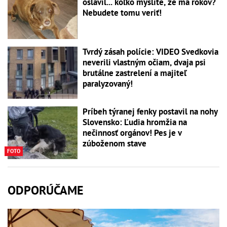
oslávil... koľko myslíte, že má rokov?
Nebudete tomu veriť!
Tvrdý zásah polície: VIDEO Svedkovia
neverili vlastným očiam, dvaja psi
brutálne zastrelení a majiteľ
paralyzovaný!
Príbeh týranej fenky postavil na nohy
Slovensko: Ľudia hromžia na
nečinnosť orgánov! Pes je v
zúboženom stave
FOTO
ODPORÚČAME