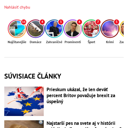
Nahlásiť chybu
16
4
5
4
7
5
Najčítanejšie
Domáce
Zahraničné
Prominenti
Šport
Krimi
Zaují
SÚVISIACE ČLÁNKY
Prieskum ukázal, že len deväť
percent Britov považuje brexit za
úspešný
Najstarší pes na svete aj v histórii