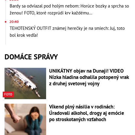
Bardy sa odviazal pod holým nebom: Horúce bozky a sprcha so
ženou! FOTO, ktoré rozprúdi krv každému...
20:40
TEHOTENSKÝ OUTFIT známej herečky je na smiech: Juj, toto
bol krok vedľa!
DOMÁCE SPRÁVY
UNIKÁTNY objav na Dunaji! VIDEO
Nízka hladina odhalila potopený vrak
z druhej svetovej vojny
FOTO
Víkend plný násilia v rodinách:
Úradovali alkohol, drogy aj emócie
po stroskotaných vzťahoch