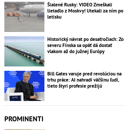
Šialené Rusky: VIDEO Zmeškali
lietadlo z Moskvy! Utekali za ním po
letisku
Historický návrat po desaťročiach: Zo
severu Fínska sa opäť dá dostať
vlakom až do južnej Európy
Bill Gates varuje pred revolúciou na
trhu práce: AI nahradí väčšinu ľudí,
tieto štyri profesie prežijú
PROMINENTI