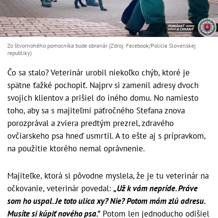
Zo štvornohého pomocníka bude obranár (Zdroj: Facebook/Polícia Slovenskej
republiky)
Čo sa stalo? Veterinár urobil niekoľko chýb, ktoré je
spätne ťažké pochopiť. Najprv si zamenil adresy dvoch
svojich klientov a prišiel do iného domu. No namiesto
toho, aby sa s majiteľmi päťročného Stefana znova
porozprával a zviera predtým prezrel, zdravého
ovčiarskeho psa hneď usmrtil. A to ešte aj s prípravkom,
na použitie ktorého nemal oprávnenie.
Majiteľke, ktorá si pôvodne myslela, že je tu veterinár na
očkovanie, veterinár povedal:
„Už k vám nepríde. Práve
som ho uspal. Je toto ulica xy? Nie? Potom mám zlú adresu.
Musíte si kúpiť nového psa."
Potom len jednoducho odišiel