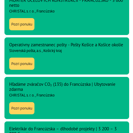
MONTÉR OCEĽOVÝCH KONŠTRUKCIÍ - FRANCÚZSKO - 3 600
netto
CHRISTAL s. r. o., Francúzsko
Pozri ponuku
Operatívny zamestnanec pošty - Pošty Košice a Košice okolie
Slovenská pošta, a.s., Košický kraj
Pozri ponuku
Hľadáme zváračov CO₂ (135) do Francúzska | Ubytovanie
zdarma
CHRISTAL s. r. o., Francúzsko
Pozri ponuku
Elektrikár do Francúzska – dlhodobé projekty | 3 200 – 3