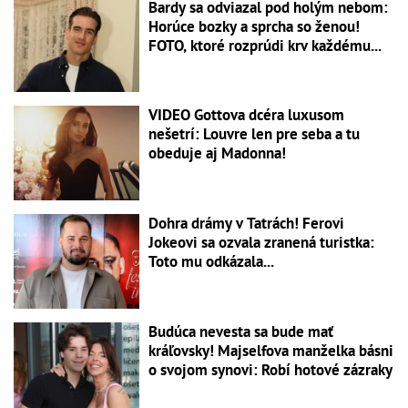
Bardy sa odviazal pod holým nebom:
Horúce bozky a sprcha so ženou!
FOTO, ktoré rozprúdi krv každému...
VIDEO Gottova dcéra luxusom
nešetrí: Louvre len pre seba a tu
obeduje aj Madonna!
Dohra drámy v Tatrách! Ferovi
Jokeovi sa ozvala zranená turistka:
Toto mu odkázala...
Budúca nevesta sa bude mať
kráľovsky! Majselfova manželka básni
o svojom synovi: Robí hotové zázraky