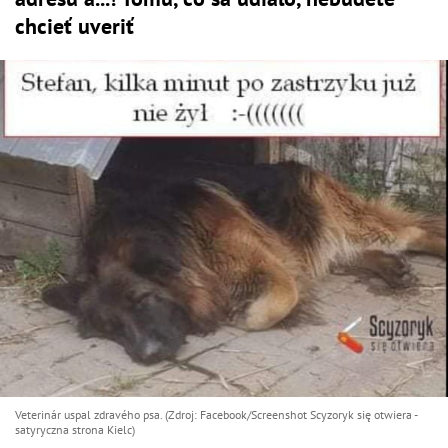
chcieť uveriť
Veterinár uspal zdravého psa. (Zdroj: Facebook/Screenshot Scyzoryk się otwiera -
satyryczna strona Kielc)