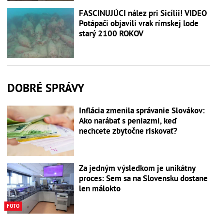
FASCINUJÚCI nález pri Sicílii! VIDEO
Potápači objavili vrak rímskej lode
starý 2100 ROKOV
DOBRÉ SPRÁVY
Inflácia zmenila správanie Slovákov:
Ako narábať s peniazmi, keď
nechcete zbytočne riskovať?
Za jedným výsledkom je unikátny
proces: Sem sa na Slovensku dostane
len málokto
FOTO