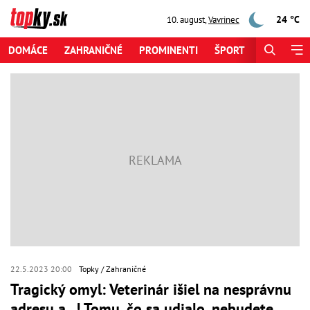
24 °C
10. august
,
Vavrinec
DOMÁCE
ZAHRANIČNÉ
PROMINENTI
ŠPORT
ZAUJÍMAV
22.5.2023 20:00
Topky
Zahraničné
Tragický omyl: Veterinár išiel na nesprávnu
adresu a...! Tomu, čo sa udialo, nebudete