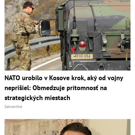
NATO urobilo v Kosove krok, aký od vojny
neprišiel: Obmedzuje prítomnosť na
strategických miestach
Zahraničné