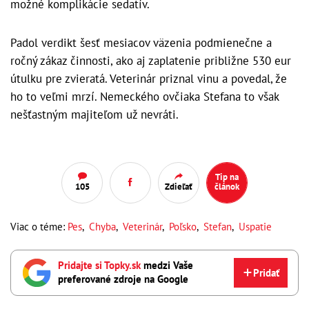
možné komplikácie sedatív.
Padol verdikt šesť mesiacov väzenia podmienečne a
ročný zákaz činnosti, ako aj zaplatenie približne 530 eur
útulku pre zvieratá. Veterinár priznal vinu a povedal, že
ho to veľmi mrzí. Nemeckého ovčiaka Stefana to však
nešťastným majiteľom už nevráti.
Tip na
105
Zdieľať
článok
Viac o téme:
Pes
,
Chyba
,
Veterinár
,
Poľsko
,
Stefan
,
Uspatie
Pridajte si Topky.sk
medzi Vaše
Pridať
preferované zdroje na Google