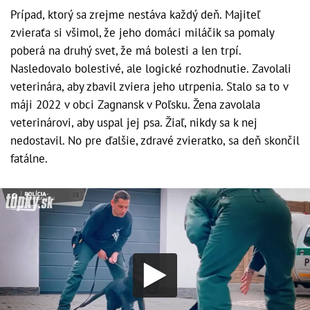
Prípad, ktorý sa zrejme nestáva každý deň. Majiteľ
zvieraťa si všimol, že jeho domáci miláčik sa pomaly
poberá na druhý svet, že má bolesti a len trpí.
Nasledovalo bolestivé, ale logické rozhodnutie. Zavolali
veterinára, aby zbavil zviera jeho utrpenia. Stalo sa to v
máji 2022 v obci Zagnansk v Poľsku. Žena zavolala
veterinárovi, aby uspal jej psa. Žiaľ, nikdy sa k nej
nedostavil. No pre ďalšie, zdravé zvieratko, sa deň skončil
fatálne.