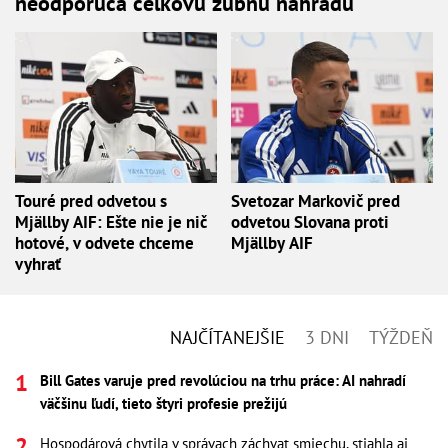
neodporúča celkovú zubnú náhradu
Touré pred odvetou s
Svetozar Markovič pred
Mjällby AIF: Ešte nie je nič
odvetou Slovana proti
hotové, v odvete chceme
Mjällby AIF
vyhrať
NAJČÍTANEJŠIE
3 DNI
TÝŽDEŇ
Bill Gates varuje pred revolúciou na trhu práce: AI nahradí
väčšinu ľudí, tieto štyri profesie prežijú
Hospodárová chytila v správach záchvat smiechu, stiahla aj