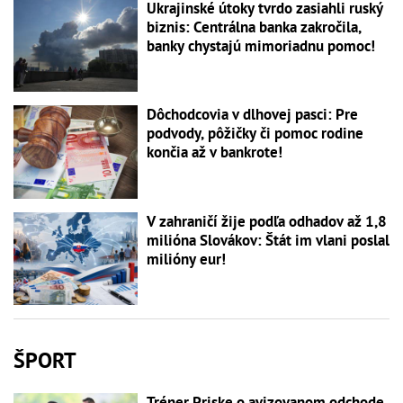
Ukrajinské útoky tvrdo zasiahli ruský
biznis: Centrálna banka zakročila,
banky chystajú mimoriadnu pomoc!
Dôchodcovia v dlhovej pasci: Pre
podvody, pôžičky či pomoc rodine
končia až v bankrote!
V zahraničí žije podľa odhadov až 1,8
milióna Slovákov: Štát im vlani poslal
milióny eur!
ŠPORT
Tréner Priske o avizovanom odchode