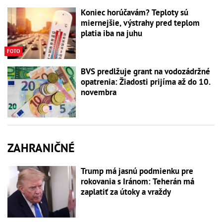
Koniec horúčavám? Teploty sú
miernejšie, výstrahy pred teplom
platia iba na juhu
FOTO
BVS predlžuje grant na vodozádržné
opatrenia: Žiadosti prijíma až do 10.
novembra
ZAHRANIČNÉ
Trump má jasnú podmienku pre
rokovania s Iránom: Teherán má
zaplatiť za útoky a vraždy