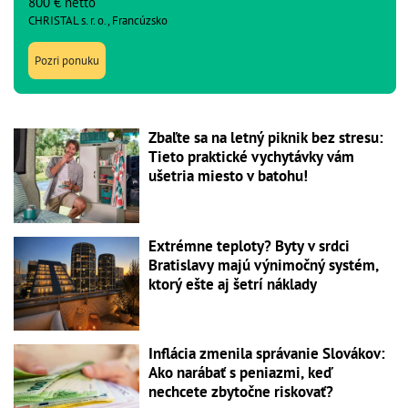
800 € netto
CHRISTAL s. r. o., Francúzsko
Pozri ponuku
Zbaľte sa na letný piknik bez stresu:
Tieto praktické vychytávky vám
ušetria miesto v batohu!
Extrémne teploty? Byty v srdci
Bratislavy majú výnimočný systém,
ktorý ešte aj šetrí náklady
Inflácia zmenila správanie Slovákov:
Ako narábať s peniazmi, keď
nechcete zbytočne riskovať?