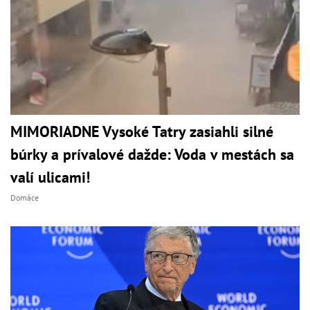
MIMORIADNE Vysoké Tatry zasiahli silné
búrky a prívalové dažde: Voda v mestách sa
valí ulicami!
Domáce