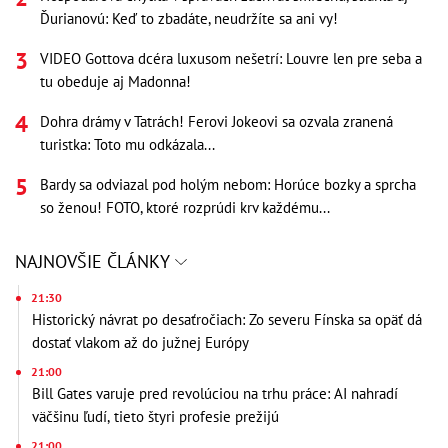
Ďurianovú: Keď to zbadáte, neudržíte sa ani vy!
VIDEO Gottova dcéra luxusom nešetrí: Louvre len pre seba a
tu obeduje aj Madonna!
Dohra drámy v Tatrách! Ferovi Jokeovi sa ozvala zranená
turistka: Toto mu odkázala...
Bardy sa odviazal pod holým nebom: Horúce bozky a sprcha
so ženou! FOTO, ktoré rozprúdi krv každému...
NAJNOVŠIE ČLÁNKY
21:30
Historický návrat po desaťročiach: Zo severu Fínska sa opäť dá
dostať vlakom až do južnej Európy
21:00
Bill Gates varuje pred revolúciou na trhu práce: AI nahradí
väčšinu ľudí, tieto štyri profesie prežijú
21:00