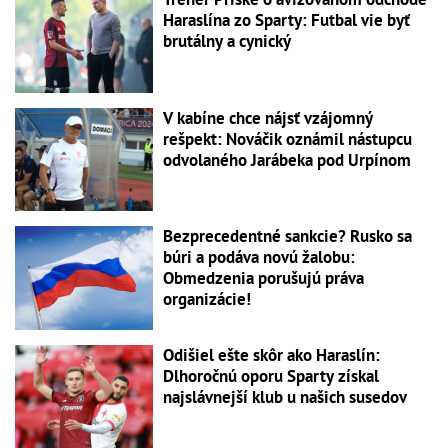
Haraslína zo Sparty: Futbal vie byť
brutálny a cynický
V kabíne chce nájsť vzájomný
rešpekt: Nováčik oznámil nástupcu
odvolaného Jarábeka pod Urpínom
Bezprecedentné sankcie? Rusko sa
búri a podáva novú žalobu:
Obmedzenia porušujú práva
organizácie!
Odišiel ešte skôr ako Haraslín:
Dlhoročnú oporu Sparty získal
najslávnejší klub u našich susedov