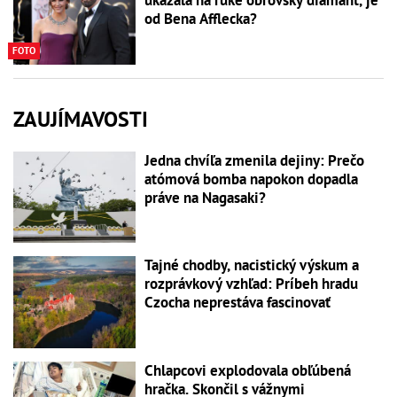
ukázala na ruke obrovský diamant, je
od Bena Afflecka?
FOTO
ZAUJÍMAVOSTI
Jedna chvíľa zmenila dejiny: Prečo
atómová bomba napokon dopadla
práve na Nagasaki?
Tajné chodby, nacistický výskum a
rozprávkový vzhľad: Príbeh hradu
Czocha neprestáva fascinovať
Chlapcovi explodovala obľúbená
hračka. Skončil s vážnymi