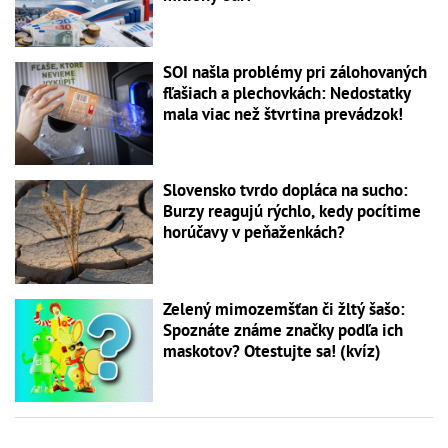
SOI našla problémy pri zálohovaných
fľašiach a plechovkách: Nedostatky
mala viac než štvrtina prevádzok!
Slovensko tvrdo dopláca na sucho:
Burzy reagujú rýchlo, kedy pocítime
horúčavy v peňaženkách?
Zelený mimozemšťan či žltý šašo:
Spoznáte známe značky podľa ich
maskotov? Otestujte sa! (kvíz)