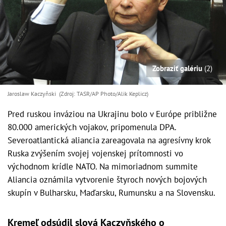
Zobraziť galériu
(2)
Jaroslaw Kaczyňski (Zdroj: TASR/AP Photo/Alik Keplicz)
Pred ruskou inváziou na Ukrajinu bolo v Európe približne
80.000 amerických vojakov, pripomenula DPA.
Severoatlantická aliancia zareagovala na agresívny krok
Ruska zvýšením svojej vojenskej prítomnosti vo
východnom krídle NATO. Na mimoriadnom summite
Aliancia oznámila vytvorenie štyroch nových bojových
skupín v Bulharsku, Maďarsku, Rumunsku a na Slovensku.
Kremeľ odsúdil slová Kaczyňského o