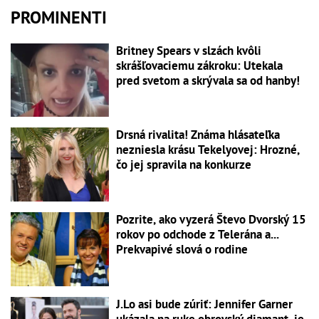
PROMINENTI
Britney Spears v slzách kvôli
skrášľovaciemu zákroku: Utekala
pred svetom a skrývala sa od hanby!
Drsná rivalita! Známa hlásateľka
nezniesla krásu Tekelyovej: Hrozné,
čo jej spravila na konkurze
Pozrite, ako vyzerá Števo Dvorský 15
rokov po odchode z Telerána a...
Prekvapivé slová o rodine
J.Lo asi bude zúriť: Jennifer Garner