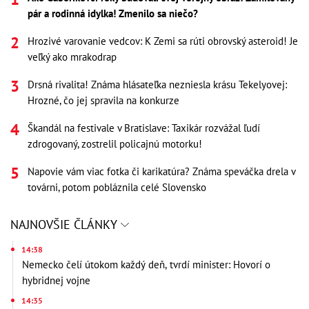
pár a rodinná idylka! Zmenilo sa niečo?
Hrozivé varovanie vedcov: K Zemi sa rúti obrovský asteroid! Je
veľký ako mrakodrap
Drsná rivalita! Známa hlásateľka nezniesla krásu Tekelyovej:
Hrozné, čo jej spravila na konkurze
Škandál na festivale v Bratislave: Taxikár rozvážal ľudí
zdrogovaný, zostrelil policajnú motorku!
Napovie vám viac fotka či karikatúra? Známa speváčka drela v
továrni, potom pobláznila celé Slovensko
NAJNOVŠIE ČLÁNKY
14:38
Nemecko čelí útokom každý deň, tvrdí minister: Hovorí o
hybridnej vojne
14:35