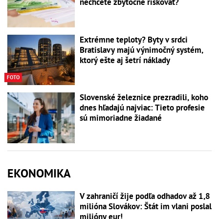
nechcete zbytočne riskovať?
Extrémne teploty? Byty v srdci
Bratislavy majú výnimočný systém,
ktorý ešte aj šetrí náklady
FOTO
Slovenské železnice prezradili, koho
dnes hľadajú najviac: Tieto profesie
sú mimoriadne žiadané
EKONOMIKA
V zahraničí žije podľa odhadov až 1,8
milióna Slovákov: Štát im vlani poslal
milióny eur!