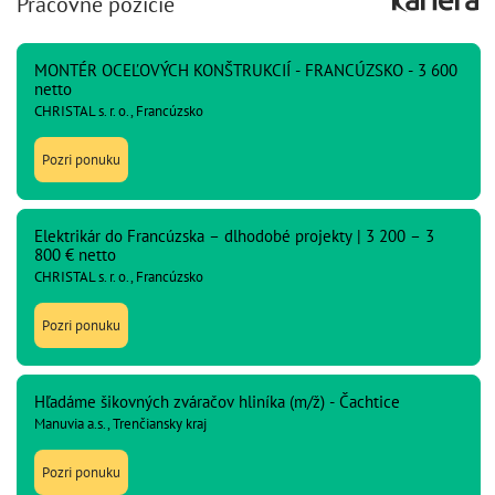
Pracovné pozície
MONTÉR OCEĽOVÝCH KONŠTRUKCIÍ - FRANCÚZSKO - 3 600
netto
CHRISTAL s. r. o., Francúzsko
Pozri ponuku
Elektrikár do Francúzska – dlhodobé projekty | 3 200 – 3
800 € netto
CHRISTAL s. r. o., Francúzsko
Pozri ponuku
Hľadáme šikovných zváračov hliníka (m/ž) - Čachtice
Manuvia a.s., Trenčiansky kraj
Pozri ponuku