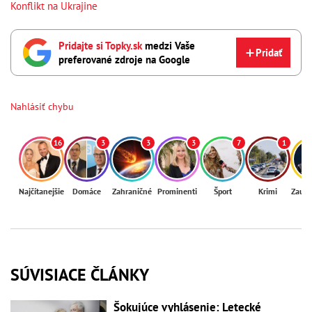
Konflikt na Ukrajine
Pridajte si Topky.sk
medzi Vaše
Pridať
preferované zdroje na Google
Nahlásiť chybu
16
3
3
3
7
1
Najčítanejšie
Domáce
Zahraničné
Prominenti
Šport
Krimi
Zaují
SÚVISIACE ČLÁNKY
Šokujúce vyhlásenie: Letecké