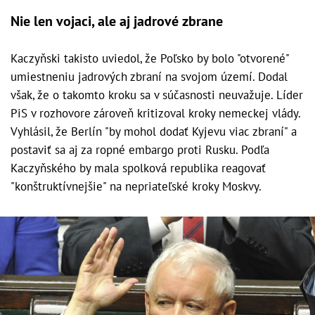
Nie len vojaci, ale aj jadrové zbrane
Kaczyňski takisto uviedol, že Poľsko by bolo "otvorené"
umiestneniu jadrových zbraní na svojom území. Dodal
však, že o takomto kroku sa v súčasnosti neuvažuje. Líder
PiS v rozhovore zároveň kritizoval kroky nemeckej vlády.
Vyhlásil, že Berlín "by mohol dodať Kyjevu viac zbraní" a
postaviť sa aj za ropné embargo proti Rusku. Podľa
Kaczyňského by mala spolková republika reagovať
"konštruktívnejšie" na nepriateľské kroky Moskvy.