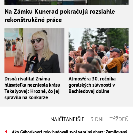
Na Zámku Kunerad pokračujú rozsiahle
rekonštrukčné práce
Drsná rivalita! Známa
Atmosféra 30. ročníka
hlásateľka nezniesla krásu
goralských slávností v
Tekelyovej: Hrozné, čo jej
Bachledovej doline
spravila na konkurze
NAJČÍTANEJŠIE
3 DNI
TÝŽDEŇ
Ako Gáboríkovci roky budovali svoj verejný obraz: Zamilovaný