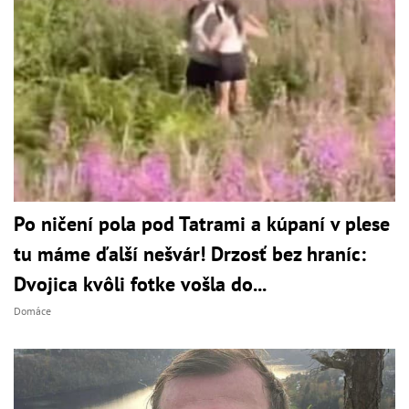
Po ničení pola pod Tatrami a kúpaní v plese
tu máme ďalší nešvár! Drzosť bez hraníc:
Dvojica kvôli fotke vošla do...
Domáce