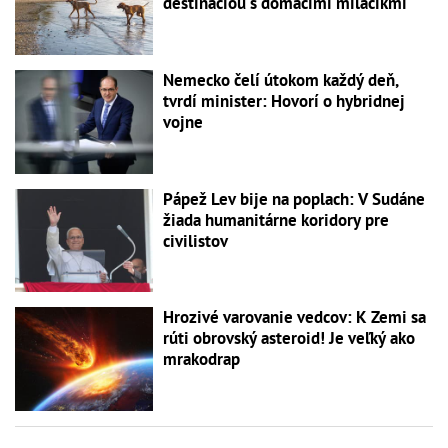
destináciou s domácimi miláčikmi
Nemecko čelí útokom každý deň,
tvrdí minister: Hovorí o hybridnej
vojne
Pápež Lev bije na poplach: V Sudáne
žiada humanitárne koridory pre
civilistov
Hrozivé varovanie vedcov: K Zemi sa
rúti obrovský asteroid! Je veľký ako
mrakodrap