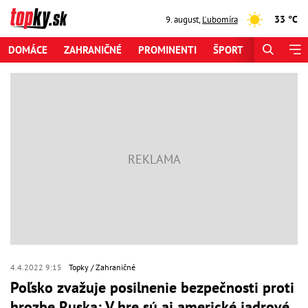
33 °C
9. august
,
Ľubomíra
DOMÁCE
ZAHRANIČNÉ
PROMINENTI
ŠPORT
ZAUJÍMAV
4.4.2022 9:15
Topky
Zahraničné
Poľsko zvažuje posilnenie bezpečnosti proti
hrozbe Ruska: V hre sú aj americké jadrové