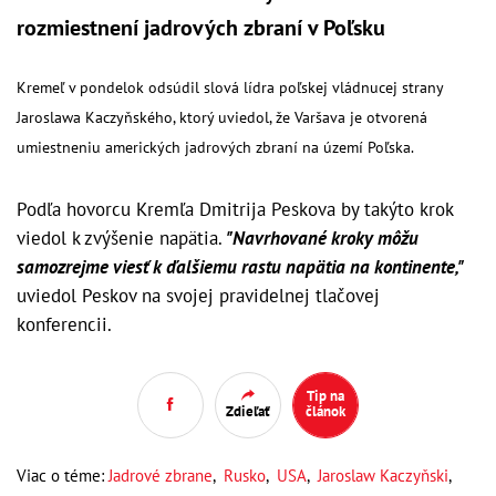
rozmiestnení jadrových zbraní v Poľsku
Kremeľ v pondelok odsúdil slová lídra poľskej vládnucej strany
Jaroslawa Kaczyňského, ktorý uviedol, že Varšava je otvorená
umiestneniu amerických jadrových zbraní na území Poľska.
Podľa hovorcu Kremľa Dmitrija Peskova by takýto krok
viedol k zvýšenie napätia.
"Navrhované kroky môžu
samozrejme viesť k ďalšiemu rastu napätia na kontinente,"
uviedol Peskov na svojej pravidelnej tlačovej
konferencii.
Tip na
Zdieľať
článok
Viac o téme:
Jadrové zbrane
,
Rusko
,
USA
,
Jaroslaw Kaczyňski
,