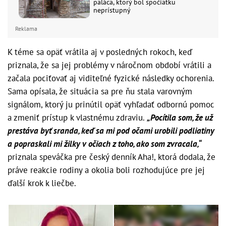
paláca, ktorý bol spočiatku
neprístupný
Reklama
K téme sa opäť vrátila aj v posledných rokoch, keď
priznala, že sa jej problémy v náročnom období vrátili a
začala pociťovať aj viditeľné fyzické následky ochorenia.
Sama opísala, že situácia sa pre ňu stala varovným
signálom, ktorý ju prinútil opäť vyhľadať odbornú pomoc
a zmeniť prístup k vlastnému zdraviu.
„Pocítila som, že už
prestáva byť sranda, keď sa mi pod očami urobili podliatiny
a popraskali mi žilky v očiach z toho, ako som zvracala,“
priznala speváčka pre český denník Aha!, ktorá dodala, že
práve reakcie rodiny a okolia boli rozhodujúce pre jej
ďalší krok k liečbe.