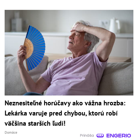
Neznesiteľné horúčavy ako vážna hrozba:
Lekárka varuje pred chybou, ktorú robí
väčšina starších ľudí!
Domáce