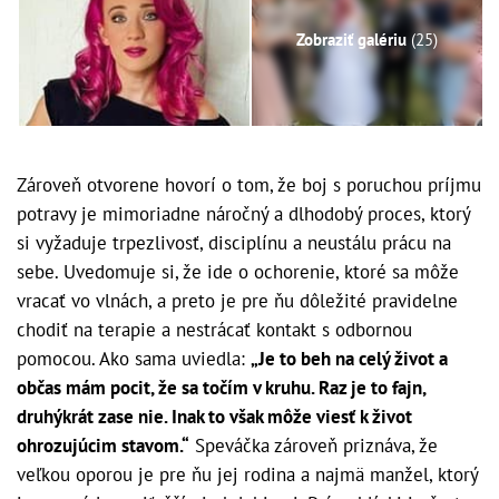
Zobraziť galériu
(25)
Zároveň otvorene hovorí o tom, že boj s poruchou príjmu
potravy je mimoriadne náročný a dlhodobý proces, ktorý
si vyžaduje trpezlivosť, disciplínu a neustálu prácu na
sebe. Uvedomuje si, že ide o ochorenie, ktoré sa môže
vracať vo vlnách, a preto je pre ňu dôležité pravidelne
chodiť na terapie a nestrácať kontakt s odbornou
pomocou. Ako sama uviedla:
„Je to beh na celý život a
občas mám pocit, že sa točím v kruhu. Raz je to fajn,
druhýkrát zase nie. Inak to však môže viesť k život
ohrozujúcim stavom.“
Speváčka zároveň priznáva, že
veľkou oporou je pre ňu jej rodina a najmä manžel, ktorý