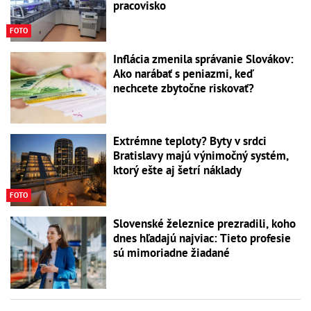
pracovisko
FOTO
Inflácia zmenila správanie Slovákov:
Ako narábať s peniazmi, keď
nechcete zbytočne riskovať?
Extrémne teploty? Byty v srdci
Bratislavy majú výnimočný systém,
ktorý ešte aj šetrí náklady
FOTO
Slovenské železnice prezradili, koho
dnes hľadajú najviac: Tieto profesie
sú mimoriadne žiadané