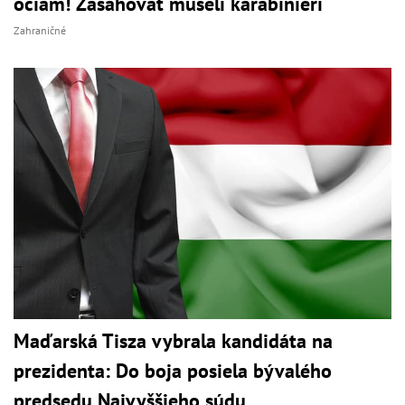
očiam! Zasahovať museli karabinieri
Zahraničné
Maďarská Tisza vybrala kandidáta na
prezidenta: Do boja posiela bývalého
predsedu Najvyššieho súdu