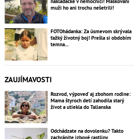
nakladačke v nemocnici! Maskovaní
muži ho ani trochu nešetrili!
FOTOhádanka: Za úsmevom skrývala
ťažký životný boj! Prešla si obdobím
temna...
ZAUJÍMAVOSTI
Rozvod, výpoveď aj zbohom rodine:
Mama štyroch detí zahodila starý
život a utiekla do Talianska
Odchádzate na dovolenku? Takto
zachránite izbové rastliny