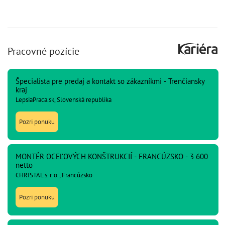
Pracovné pozície
Špecialista pre predaj a kontakt so zákazníkmi - Trenčiansky
kraj
LepsiaPraca.sk, Slovenská republika
Pozri ponuku
MONTÉR OCEĽOVÝCH KONŠTRUKCIÍ - FRANCÚZSKO - 3 600
netto
CHRISTAL s. r. o., Francúzsko
Pozri ponuku