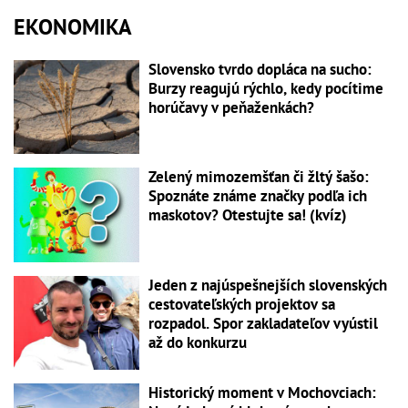
EKONOMIKA
Slovensko tvrdo dopláca na sucho:
Burzy reagujú rýchlo, kedy pocítime
horúčavy v peňaženkách?
Zelený mimozemšťan či žltý šašo:
Spoznáte známe značky podľa ich
maskotov? Otestujte sa! (kvíz)
Jeden z najúspešnejších slovenských
cestovateľských projektov sa
rozpadol. Spor zakladateľov vyústil
až do konkurzu
Historický moment v Mochovciach: