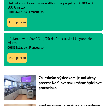
Elektrikár do Francúzska – dlhodobé projekty | 3 200 – 3
800 € netto
CHRISTAL s. r. o., Francúzsko
Pozri ponuku
Hľadáme zváračov CO₂ (135) do Francúzska | Ubytovanie
zdarma
CHRISTAL s. r. o., Francúzsko
Pozri ponuku
Za jedným výsledkom je unikátny
proces: Na Slovensku máme špičkové
pracovisko