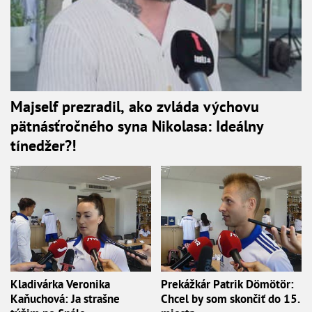
Majself prezradil, ako zvláda výchovu
pätnásťročného syna Nikolasa: Ideálny
tínedžer?!
Kladivárka Veronika
Prekážkár Patrik Dömötör:
Kaňuchová: Ja strašne
Chcel by som skončiť do 15.