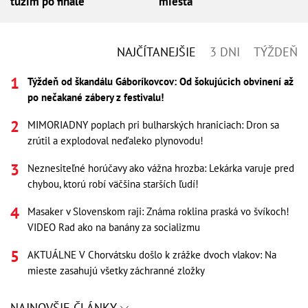
túžim po finále
miesta
NAJČÍTANEJŠIE
3 DNI
TÝŽDEŇ
Týždeň od škandálu Gáboríkovcov: Od šokujúcich obvinení až
po nečakané zábery z festivalu!
MIMORIADNY poplach pri bulharských hraniciach: Dron sa
zrútil a explodoval neďaleko plynovodu!
Neznesiteľné horúčavy ako vážna hrozba: Lekárka varuje pred
chybou, ktorú robí väčšina starších ľudí!
Masaker v Slovenskom raji: Známa roklina praská vo švíkoch!
VIDEO Rad ako na banány za socializmu
AKTUÁLNE V Chorvátsku došlo k zrážke dvoch vlakov: Na
mieste zasahujú všetky záchranné zložky
NAJNOVŠIE ČLÁNKY