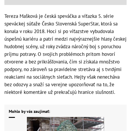
Tereza Mašková je česká speváčka a víťazka 5. série
speváckej súťaže Česko Slovenská SuperStar, ktorá sa
konala v roku 2018. Hoci si po víťazstve vybudovala
úspešnú kariéru a patrí medzi najvýraznejšie hlasy českej
hudobnej scény, už roky zvádza náročný boj s poruchou
príjmu potravy. O svojich problémoch pritom hovorí
otvorene a bez prikrášľovania, čím si získala množstvo
podpory, no zároveň sa pravidelne stretáva aj s tvrdými
reakciami na sociálnych sieťach. Hejty však nenecháva
bez odozvy a snaží sa verejne upozorňovať na to, že
niektoré komentáre už prekračujú hranice slušnosti.
Mohlo by vás zaujímať: