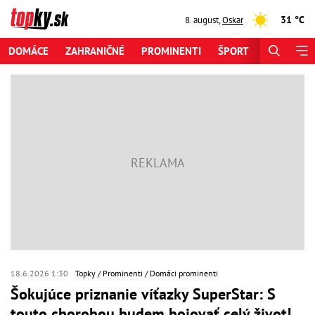
31 °C
8. august
,
Oskar
DOMÁCE
ZAHRANIČNÉ
PROMINENTI
ŠPORT
ZAUJÍMAV
18.6.2026 1:30
Topky
Prominenti
Domáci prominenti
Šokujúce priznanie víťazky SuperStar: S
touto chorobou budem bojovať celý život!