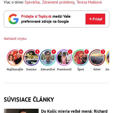
Viac o téme:
Speváčka
,
Zdravotné problémy
,
Tereza Mašková
Pridajte si Topky.sk
medzi Vaše
Pridať
preferované zdroje na Google
Nahlásiť chybu
16
4
4
1
7
3
Najčítanejšie
Domáce
Zahraničné
Prominenti
Šport
Krimi
Zaují
SÚVISIACE ČLÁNKY
Do Košíc mieria veľké mená: Richard