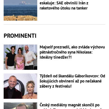
eskaluje: SAE obvinili Irán z
raketového útoku na tanker
PROMINENTI
Majself prezradil, ako zvláda výchovu
pätnásťročného syna Nikolasa:
Ideálny tínedžer?!
Týždeň od škandálu Gáboríkovcov: Od
šokujúcich obvinení až po nečakané
zábery z festivalu!
Český mediálny magnát skončil po