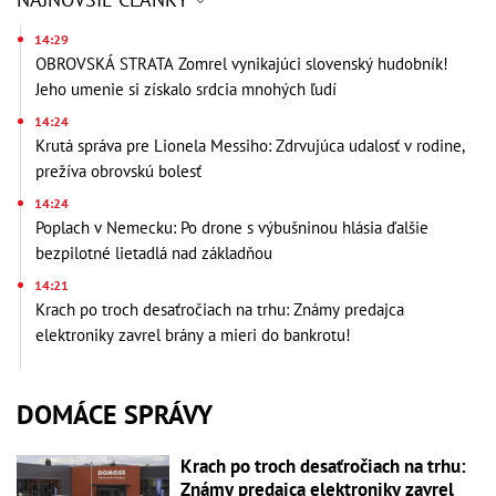
14:29
OBROVSKÁ STRATA Zomrel vynikajúci slovenský hudobník!
Jeho umenie si získalo srdcia mnohých ľudí
14:24
Krutá správa pre Lionela Messiho: Zdrvujúca udalosť v rodine,
prežíva obrovskú bolesť
14:24
Poplach v Nemecku: Po drone s výbušninou hlásia ďalšie
bezpilotné lietadlá nad základňou
14:21
Krach po troch desaťročiach na trhu: Známy predajca
elektroniky zavrel brány a mieri do bankrotu!
DOMÁCE SPRÁVY
Krach po troch desaťročiach na trhu:
Známy predajca elektroniky zavrel