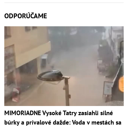
ODPORÚČAME
MIMORIADNE Vysoké Tatry zasiahli silné
búrky a prívalové dažde: Voda v mestách sa