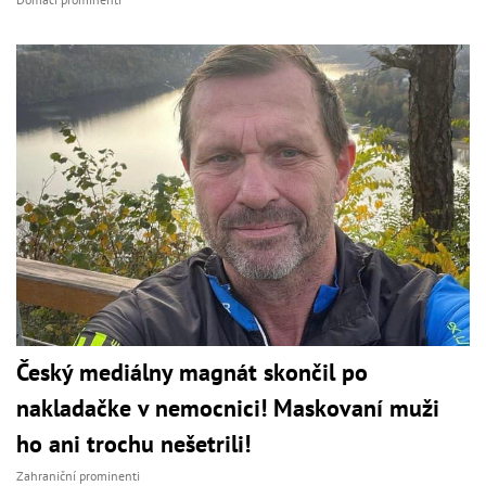
Český mediálny magnát skončil po
nakladačke v nemocnici! Maskovaní muži
ho ani trochu nešetrili!
Zahraniční prominenti