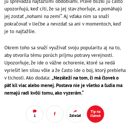
ju sprevádza najťažšími obdobiami. Práve blízki ju často
upozorňujú, keď cíti, že sa jej stav zhoršuje, a pomáhajú
jej zostať „nohami na zemi“. Aj vďaka nim sa snaží
pokračovať v liečbe a nevzdať sa ani v momentoch, keď
je to najťažšie.
Okrem toho sa snaží využívať svoju popularitu aj na to,
aby otvorila tému porúch príjmu potravy verejnosti.
Upozorňuje, že ide o vážne ochorenie, ktoré sa nedá
vyriešiť len silou vôle a že často ide o boj, ktorý prebieha
v tichosti. Ako dodala:
„Nezáleží na tom, či má človek o
päť kíl viac alebo menej. Postava nie je všetko a ľudia ma
nemajú radi kvôli tomu, ako vyzerám.“
Tip na
1
Zdieľať
článok