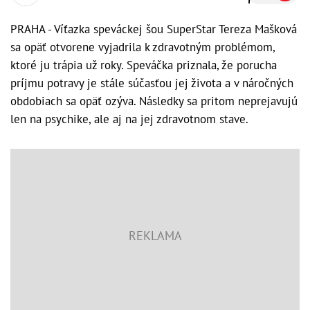
PRAHA - Víťazka speváckej šou SuperStar Tereza Mašková
sa opäť otvorene vyjadrila k zdravotným problémom,
ktoré ju trápia už roky. Speváčka priznala, že porucha
príjmu potravy je stále súčasťou jej života a v náročných
obdobiach sa opäť ozýva. Následky sa pritom neprejavujú
len na psychike, ale aj na jej zdravotnom stave.