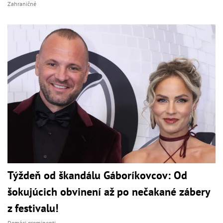
Zahraničné
Týždeň od škandálu Gáboríkovcov: Od
šokujúcich obvinení až po nečakané zábery
z festivalu!
Domáci prominenti