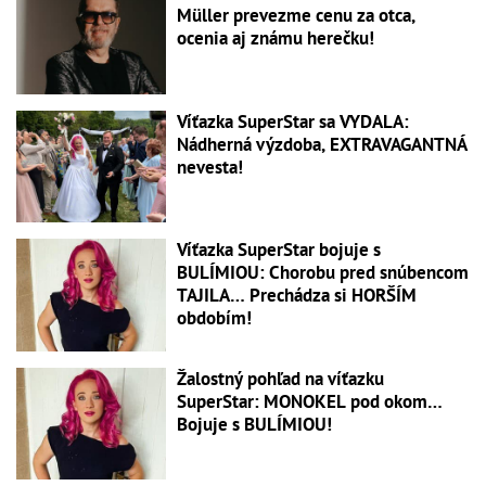
Müller prevezme cenu za otca,
ocenia aj známu herečku!
Víťazka SuperStar sa VYDALA:
Nádherná výzdoba, EXTRAVAGANTNÁ
nevesta!
Víťazka SuperStar bojuje s
BULÍMIOU: Chorobu pred snúbencom
TAJILA… Prechádza si HORŠÍM
obdobím!
Žalostný pohľad na víťazku
SuperStar: MONOKEL pod okom…
Bojuje s BULÍMIOU!