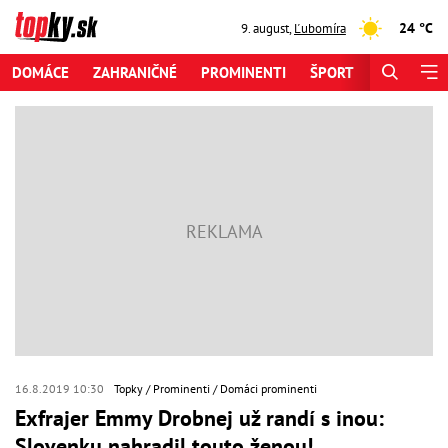
24 °C
9. august
,
Ľubomíra
DOMÁCE
ZAHRANIČNÉ
PROMINENTI
ŠPORT
ZAUJÍMAV
16.8.2019 10:30
Topky
Prominenti
Domáci prominenti
Exfrajer Emmy Drobnej už randí s inou:
Slovenku nahradil touto ženou!