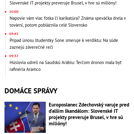
Slovenské IT projekty preveruje Brusel, v hre sú milióny!
10:00
Napovie vám viac fotka či karikatúra? Známa speváčka drela v
továrni, potom pobláznila celé Slovensko
09:45
Prípad únosu študentky Sone smeruje k verdiktu: Na súde
zaznejú záverečné reči
09:37
Húsíovia udreli na Saudskú Arábiu: Terčom dronov mala byť
rafinéria Aramco
DOMÁCE SPRÁVY
Europoslanec Zdechovský varuje pred
ďalším škandálom: Slovenské IT
projekty preveruje Brusel, v hre sú
milióny!