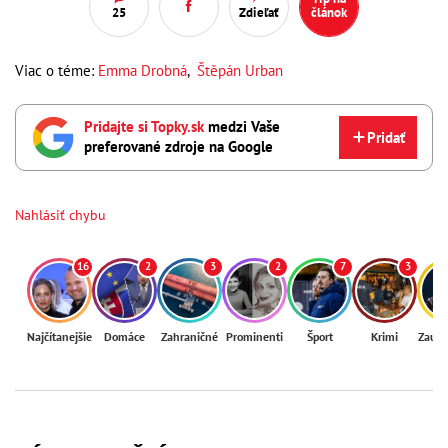
25
Zdieľať
článok
Viac o téme:
Emma Drobná
,
Štěpán Urban
Pridajte si Topky.sk
medzi Vaše
Pridať
preferované zdroje na Google
Nahlásiť chybu
16
2
3
2
7
3
Najčítanejšie
Domáce
Zahraničné
Prominenti
Šport
Krimi
Zaují