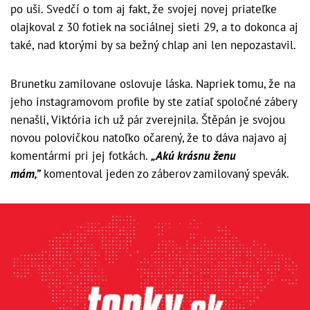
po uši. Svedčí o tom aj fakt, že svojej novej priateľke
olajkoval z 30 fotiek na sociálnej sieti 29, a to dokonca aj
také, nad ktorými by sa bežný chlap ani len nepozastavil.
Brunetku zamilovane oslovuje láska. Napriek tomu, že na
jeho instagramovom profile by ste zatiaľ spoločné zábery
nenašli, Viktória ich už pár zverejnila. Štěpán je svojou
novou polovičkou natoľko očarený, že to dáva najavo aj
komentármi pri jej fotkách.
„Akú krásnu ženu
mám,”
komentoval jeden zo záberov zamilovaný spevák.