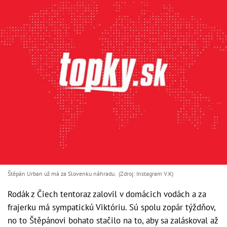
Štěpán Urban už má za Slovenku náhradu. (Zdroj: Instagram V.K)
Rodák z Čiech tentoraz zalovil v domácich vodách a za
frajerku má sympatickú Viktóriu. Sú spolu zopár týždňov,
no to Štěpánovi bohato stačilo na to, aby sa zaláskoval až