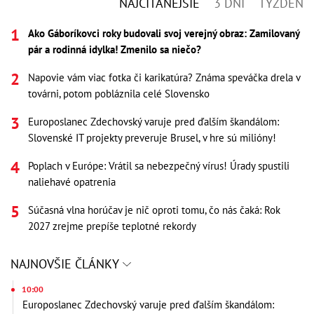
NAJČÍTANEJŠIE
3 DNI
TÝŽDEŇ
Ako Gáboríkovci roky budovali svoj verejný obraz: Zamilovaný
pár a rodinná idylka! Zmenilo sa niečo?
Napovie vám viac fotka či karikatúra? Známa speváčka drela v
továrni, potom pobláznila celé Slovensko
Europoslanec Zdechovský varuje pred ďalším škandálom:
Slovenské IT projekty preveruje Brusel, v hre sú milióny!
Poplach v Európe: Vrátil sa nebezpečný vírus! Úrady spustili
naliehavé opatrenia
Súčasná vlna horúčav je nič oproti tomu, čo nás čaká: Rok
2027 zrejme prepíše teplotné rekordy
NAJNOVŠIE ČLÁNKY
10:00
Europoslanec Zdechovský varuje pred ďalším škandálom: