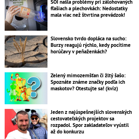
SOI našla problémy pri zálohovaných
fľašiach a plechovkách: Nedostatky
mala viac než štvrtina prevádzok!
Slovensko tvrdo dopláca na sucho:
Burzy reagujú rýchlo, kedy pocítime
horúčavy v peňaženkách?
Zelený mimozemšťan či žltý šašo:
Spoznáte známe značky podľa ich
maskotov? Otestujte sa! (kvíz)
Jeden z najúspešnejších slovenských
cestovateľských projektov sa
rozpadol. Spor zakladateľov vyústil
až do konkurzu