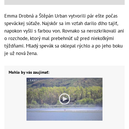
Emma Drobná a Štěpán Urban vytvorili pár ešte počas
speváckej súťaže. Najskôr sa im vzťah darilo dlho tajiť,
napokon vyšli s farbou von. Rovnako sa nerozkrikovali ani
o rozchode, ktorý mal prebehnúť už pred niekoľkými
týždňami. Mladý spevák sa oklepal rýchlo a po jeho boku
je už nová žena.
Mohlo by vás zaujímať: