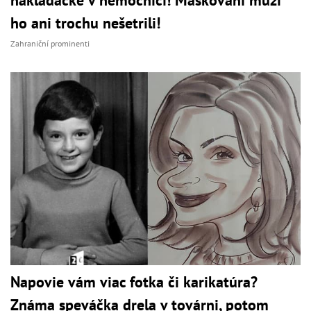
ho ani trochu nešetrili!
Zahraniční prominenti
Napovie vám viac fotka či karikatúra?
Známa speváčka drela v továrni, potom