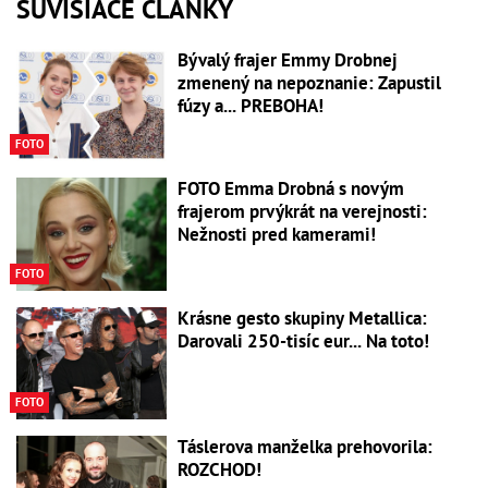
SÚVISIACE ČLÁNKY
Bývalý frajer Emmy Drobnej
zmenený na nepoznanie: Zapustil
fúzy a... PREBOHA!
FOTO
FOTO Emma Drobná s novým
frajerom prvýkrát na verejnosti:
Nežnosti pred kamerami!
FOTO
Krásne gesto skupiny Metallica:
Darovali 250-tisíc eur... Na toto!
FOTO
Táslerova manželka prehovorila:
ROZCHOD!