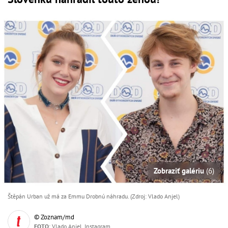
Zobraziť galériu
(6)
Štěpán Urban už má za Emmu Drobnú náhradu. (Zdroj: Vlado Anjel)
© Zoznam/md
FOTO
: Vlado Anjel, Instagram