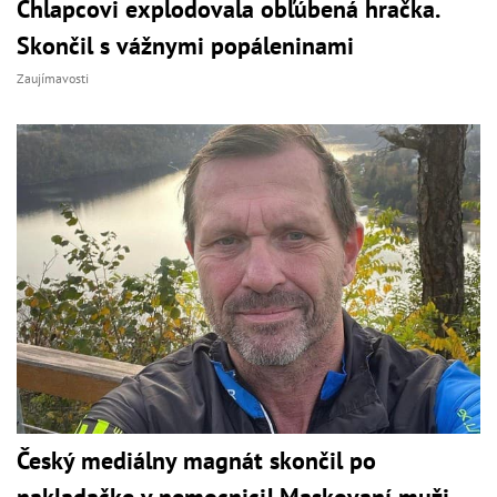
Chlapcovi explodovala obľúbená hračka.
Skončil s vážnymi popáleninami
Zaujímavosti
Český mediálny magnát skončil po
nakladačke v nemocnici! Maskovaní muži