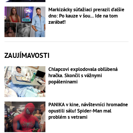
Markizácky súťažiaci prerazil ďalšie
dno: Po kauze v šou... Ide na tom
zarábať!
ZAUJÍMAVOSTI
Chlapcovi explodovala obľúbená
hračka. Skončil s vážnymi
popáleninami
PANIKA v kine, návštevníci hromadne
opustili sálu! Spider-Man mal
problém s vetrami