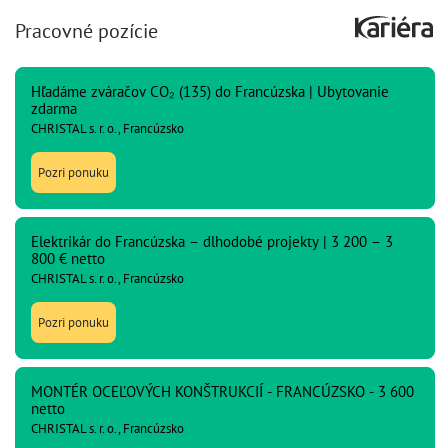
Pracovné pozície
Hľadáme zváračov CO₂ (135) do Francúzska | Ubytovanie
zdarma
CHRISTAL s. r. o., Francúzsko
Pozri ponuku
Elektrikár do Francúzska – dlhodobé projekty | 3 200 – 3
800 € netto
CHRISTAL s. r. o., Francúzsko
Pozri ponuku
MONTÉR OCEĽOVÝCH KONŠTRUKCIÍ - FRANCÚZSKO - 3 600
netto
CHRISTAL s. r. o., Francúzsko