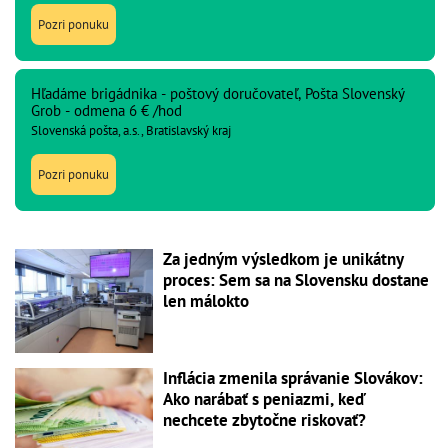
Pozri ponuku
Hľadáme brigádnika - poštový doručovateľ, Pošta Slovenský
Grob - odmena 6 € /hod
Slovenská pošta, a.s., Bratislavský kraj
Pozri ponuku
Za jedným výsledkom je unikátny
proces: Sem sa na Slovensku dostane
len málokto
Inflácia zmenila správanie Slovákov:
Ako narábať s peniazmi, keď
nechcete zbytočne riskovať?