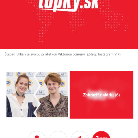
Štěpán Urban je svojou priateľkou Viktóriou očarený. (Zdroj: Instagram V.K)
Zobraziť galériu
(6)
Tip na