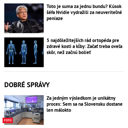
Toto je suma za jednu bundu? Kúsok
šéfa Nvidie vydražili za neuveriteľné
peniaze
5 najdôležitejších rád ortopéda pre
zdravé kosti a kĺby: Začať treba oveľa
skôr, než začnú bolieť
DOBRÉ SPRÁVY
Za jedným výsledkom je unikátny
proces: Sem sa na Slovensku dostane
len málokto
FOTO