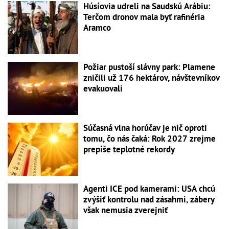
Húsíovia udreli na Saudskú Arábiu:
Terčom dronov mala byť rafinéria
Aramco
Požiar pustoší slávny park: Plamene
zničili už 176 hektárov, návštevníkov
evakuovali
Súčasná vlna horúčav je nič oproti
tomu, čo nás čaká: Rok 2027 zrejme
prepíše teplotné rekordy
Agenti ICE pod kamerami: USA chcú
zvýšiť kontrolu nad zásahmi, zábery
však nemusia zverejniť