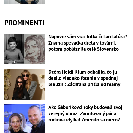
PROMINENTI
Napovie vám viac fotka či karikatúra?
Známa speváčka drela v továrni,
potom pobláznila celé Slovensko
Dcéra Heidi Klum odhalila, čo ju
desilo viac ako fotenie v spodnej
bielizni: Záchrana prišla od mamy
Ako Gáboríkovci roky budovali svoj
verejný obraz: Zamilovaný pár a
rodinná idylka! Zmenilo sa niečo?