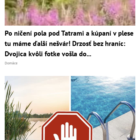
Po ničení pola pod Tatrami a kúpaní v plese
tu máme ďalší nešvár! Drzosť bez hraníc:
Dvojica kvôli fotke vošla do...
Domáce