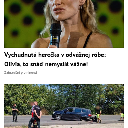
Vychudnutá herečka v odvážnej róbe:
Olivia, to snáď nemyslíš vážne!
Zahraniční prominenti