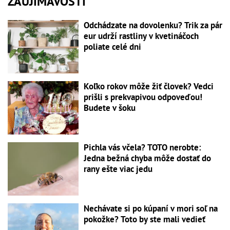
ZAUJÍMAVOSTI
Odchádzate na dovolenku? Trik za pár
eur udrží rastliny v kvetináčoch
poliate celé dni
Koľko rokov môže žiť človek? Vedci
prišli s prekvapivou odpoveďou!
Budete v šoku
Pichla vás včela? TOTO nerobte:
Jedna bežná chyba môže dostať do
rany ešte viac jedu
Nechávate si po kúpaní v mori soľ na
pokožke? Toto by ste mali vedieť