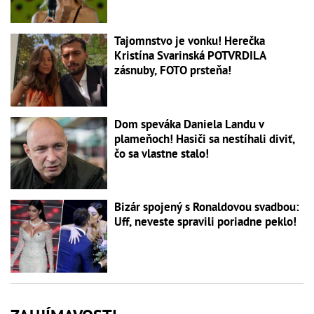
Tajomnstvo je vonku! Herečka
Kristína Svarinská POTVRDILA
zásnuby, FOTO prsteňa!
Dom speváka Daniela Landu v
plameňoch! Hasiči sa nestíhali diviť,
čo sa vlastne stalo!
Bizár spojený s Ronaldovou svadbou:
Uff, neveste spravili poriadne peklo!