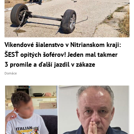
Víkendové šialenstvo v Nitrianskom kraji:
ŠESŤ opitých šoférov! Jeden mal takmer
3 promile a ďalší jazdil v zákaze
Domáce