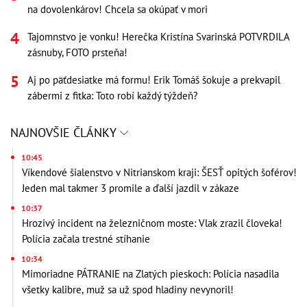
na dovolenkárov! Chcela sa okúpať v mori
Tajomnstvo je vonku! Herečka Kristína Svarinská POTVRDILA
zásnuby, FOTO prsteňa!
Aj po päťdesiatke má formu! Erik Tomáš šokuje a prekvapil
zábermi z fitka: Toto robí každý týždeň?
NAJNOVŠIE ČLÁNKY
10:45
Víkendové šialenstvo v Nitrianskom kraji: ŠESŤ opitých šoférov!
Jeden mal takmer 3 promile a ďalší jazdil v zákaze
10:37
Hrozivý incident na železničnom moste: Vlak zrazil človeka!
Polícia začala trestné stíhanie
10:34
Mimoriadne PÁTRANIE na Zlatých pieskoch: Polícia nasadila
všetky kalibre, muž sa už spod hladiny nevynoril!