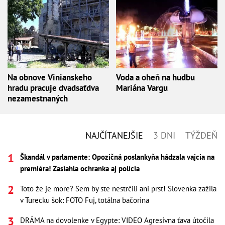
Na obnove Vinianskeho
Voda a oheň na hudbu
hradu pracuje dvadsaťdva
Mariána Vargu
nezamestnaných
NAJČÍTANEJŠIE
3 DNI
TÝŽDEŇ
Škandál v parlamente: Opozičná poslankyňa hádzala vajcia na
premiéra! Zasiahla ochranka aj polícia
Toto že je more? Sem by ste nestrčili ani prst! Slovenka zažila
v Turecku šok: FOTO Fuj, totálna bačorina
DRÁMA na dovolenke v Egypte: VIDEO Agresívna ťava útočila