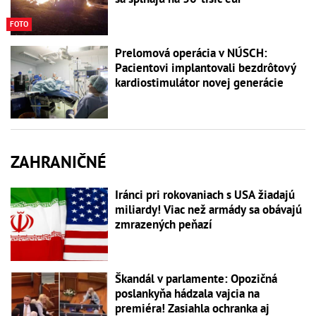
FOTO
Prelomová operácia v NÚSCH:
Pacientovi implantovali bezdrôtový
kardiostimulátor novej generácie
ZAHRANIČNÉ
Iránci pri rokovaniach s USA žiadajú
miliardy! Viac než armády sa obávajú
zmrazených peňazí
Škandál v parlamente: Opozičná
poslankyňa hádzala vajcia na
premiéra! Zasiahla ochranka aj