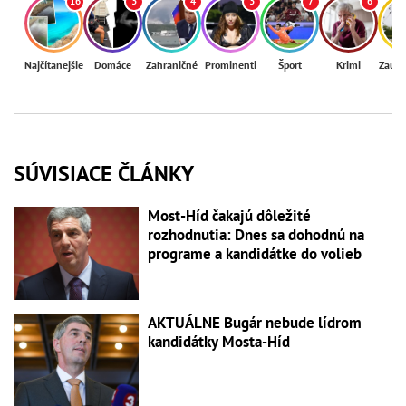
16
3
4
3
7
6
Najčítanejšie
Domáce
Zahraničné
Prominenti
Šport
Krimi
Zaují
SÚVISIACE ČLÁNKY
Most-Híd čakajú dôležité
rozhodnutia: Dnes sa dohodnú na
programe a kandidátke do volieb
AKTUÁLNE Bugár nebude lídrom
kandidátky Mosta-Híd