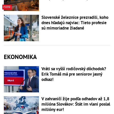
FOTO
Slovenské železnice prezradili, koho
dnes hľadajú najviac: Tieto profesie
sú mimoriadne žiadané
EKONOMIKA
Vráti sa vyšší rodičovský dôchodok?
Erik Tomáš má pre seniorov jasný
odkaz!
V zahraničí žije podľa odhadov až 1,8
milióna Slovákov: Štát im vlani poslal
milióny eur!