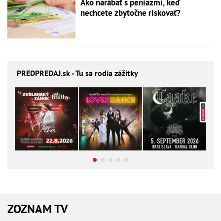
Ako narábať s peniazmi, keď
nechcete zbytočne riskovať?
PREDPREDAJ
.sk - Tu sa rodia zážitky
ZOZNAM TV