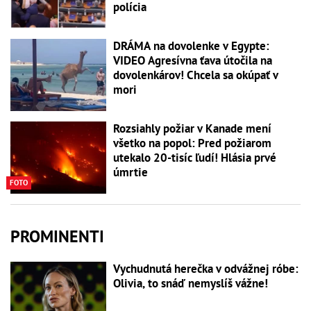
polícia
DRÁMA na dovolenke v Egypte:
VIDEO Agresívna ťava útočila na
dovolenkárov! Chcela sa okúpať v
mori
Rozsiahly požiar v Kanade mení
všetko na popol: Pred požiarom
utekalo 20-tisíc ľudí! Hlásia prvé
úmrtie
FOTO
PROMINENTI
Vychudnutá herečka v odvážnej róbe:
Olivia, to snáď nemyslíš vážne!