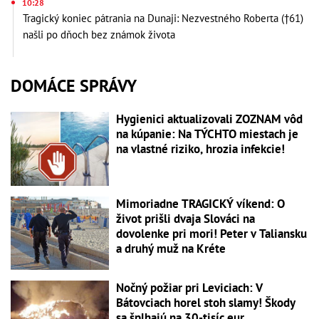
10:28
Tragický koniec pátrania na Dunaji: Nezvestného Roberta (†61)
našli po dňoch bez známok života
DOMÁCE SPRÁVY
Hygienici aktualizovali ZOZNAM vôd
na kúpanie: Na TÝCHTO miestach je
na vlastné riziko, hrozia infekcie!
Mimoriadne TRAGICKÝ víkend: O
život prišli dvaja Slováci na
dovolenke pri mori! Peter v Taliansku
a druhý muž na Kréte
Nočný požiar pri Leviciach: V
Bátovciach horel stoh slamy! Škody
sa šplhajú na 30-tisíc eur