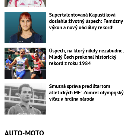
Supertalentovaná Kapustíková
dosiahla životný úspech: Famózny
výkon a nový oficiálny rekord!
Úspech, na ktorý nikdy nezabudne:
Mladý Čech prekonal historický
rekord z roku 1984
Smutná správa pred štartom
atletických ME: Zomrel olympijský
víťaz a hrdina národa
AUTO-MOTO