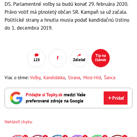
DS. Parlamentné voľby sa budú konať 29. februára 2020.
Právo voliť má plnoletý občan SR. Kampaň sa už začala.
Politické strany a hnutia musia podať kandidačnú listinu
do 1. decembra 2019.
Tip na
125
Zdieľať
článok
Viac o téme:
Voľby
,
Kandidátka
,
Strana
,
Most-Híd
,
Šanca
Pridajte si Topky.sk
medzi Vaše
Pridať
preferované zdroje na Google
Nahlásiť chybu