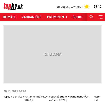
29 °C
10. august
,
Vavrinec
DOMÁCE
ZAHRANIČNÉ
PROMINENTI
ŠPORT
ZAUJÍMAV
20.11.2019 20:20
Topky
Domáce
Parlamentné voľby
Politické strany v parlamentných
Most-
2020
voľbách 2020
Híd