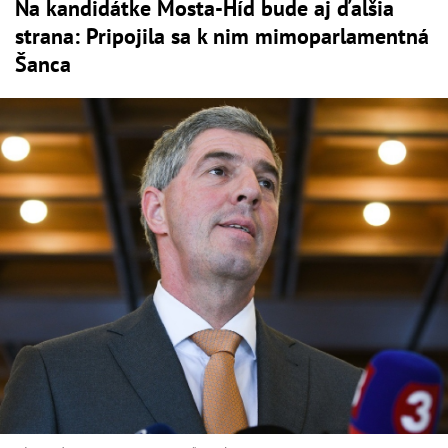
Na kandidátke Mosta-Híd bude aj ďalšia
strana: Pripojila sa k nim mimoparlamentná
Šanca