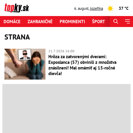
37 °C
6. august
,
Jozefína
DOMÁCE
ZAHRANIČNÉ
PROMINENTI
ŠPORT
ZAUJÍMAV
STRANA
21.7.2026 16:00
Hrôza za zatvorenými dverami:
Exposlanca (57) obvinili z množstva
znásilnení! Mal omámiť aj 15-ročné
dievča!