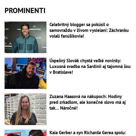
PROMINENTI
Celebritný blogger sa pokúsil o
samovraždu v živom vysielaní: Záchranku
volali fanúšikovia!
Úspešný Slovák chystá veľké novinky:
Luxusná svadba na Sardínii aj tajomná šou
v Bratislave!
Zuzana Haasová na nákupoch: Hodiny
pred zrkadlom, ale konečné slovo má aj
tak... Náročné!
Kaia Gerber a syn Richarda Gerea spolu: