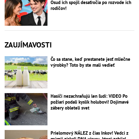
Osud ich spojil desaťročia po rozvode ich
rodičov!
ZAUJÍMAVOSTI
Čo sa stane, keď prestanete jesť mliečne
výrobky? Toto by ste mali vedieť
Hasiči nezachraňujú len ľudí: VIDEO Po
požiari podali kyslík holubovi! Dojímavé
zábery obleteli svet
Prielomový NÁLEZ z čias Inkov! Vedci z
múmií získali DNA vírusu, ktorý zabíjal