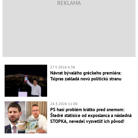
27.5.2026 6:38
Návrat bývalého gréckeho premiéra:
Tsipras zakladá novú politickú stranu
24.3.2026 11:00
PS hasí problém krátko pred snemom:
Štedré státisíce od exposlanca a následná
STOPKA, nevedel vysvetliť ich pôvod!