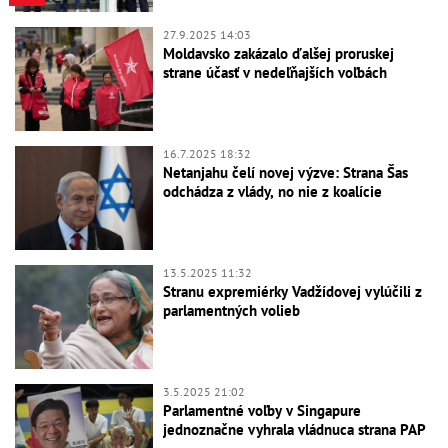
27.9.2025 14:03
Moldavsko zakázalo ďalšej proruskej
strane účasť v nedeľňajších voľbách
16.7.2025 18:32
Netanjahu čelí novej výzve: Strana Šas
odchádza z vlády, no nie z koalície
13.5.2025 11:32
Stranu expremiérky Vadžídovej vylúčili z
parlamentných volieb
3.5.2025 21:02
Parlamentné voľby v Singapure
jednoznačne vyhrala vládnuca strana PAP