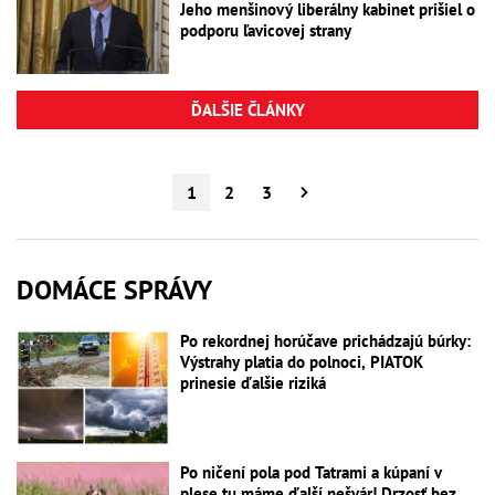
Jeho menšinový liberálny kabinet prišiel o
podporu ľavicovej strany
ĎALŠIE ČLÁNKY
1
2
3
DOMÁCE SPRÁVY
Po rekordnej horúčave prichádzajú búrky:
Výstrahy platia do polnoci, PIATOK
prinesie ďalšie riziká
Po ničení pola pod Tatrami a kúpaní v
plese tu máme ďalší nešvár! Drzosť bez