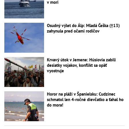
v mori
Osudný výlet do Álp: Mladá Češka (†13)
zahynula pred očami rodičov
Krvavý útok v Jemene: Húsíovia zabili
desiatky vojakov, konflikt sa opäť
vyostruje
Horor na pláži v Španielsku: Cudzinec
schmatol len 4-ročné dievčatko a ťahal ho
do mora!