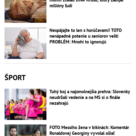
milióny ľudí
Nespájajte to len s horúčavami! TOTO
nenápadné potenie u seniorov veští
PROBLÉM: Mnohí to ignorujú
ŠPORT
Tuhý boj a najsmolnejšia prehra: Slovenky
neudržali vedenie a na MS si o finále
nezahrajú
FOTO Messiho žena v bikinách: Komentár
Ronaldovej Georginy vyvolal ošiaľ