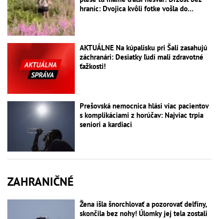
hraníc: Dvojica kvôli fotke vošla do...
AKTUÁLNE Na kúpalisku pri Šali zasahujú
záchranári: Desiatky ľudí mali zdravotné
ťažkosti!
Prešovská nemocnica hlási viac pacientov
s komplikáciami z horúčav: Najviac trpia
seniori a kardiaci
ZAHRANIČNÉ
Žena išla šnorchlovať a pozorovať delfíny,
skončila bez nohy! Úlomky jej tela zostali