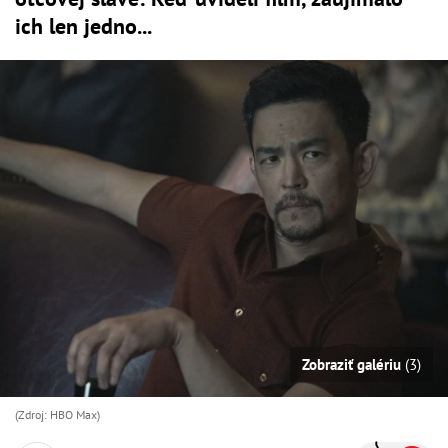
ich len jedno...
Zobraziť galériu
(3)
(Zdroj: HBO Max)