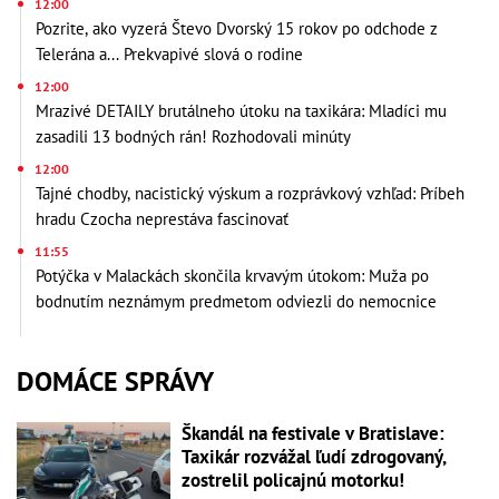
12:00
Pozrite, ako vyzerá Števo Dvorský 15 rokov po odchode z
Telerána a... Prekvapivé slová o rodine
12:00
Mrazivé DETAILY brutálneho útoku na taxikára: Mladíci mu
zasadili 13 bodných rán! Rozhodovali minúty
12:00
Tajné chodby, nacistický výskum a rozprávkový vzhľad: Príbeh
hradu Czocha neprestáva fascinovať
11:55
Potýčka v Malackách skončila krvavým útokom: Muža po
bodnutím neznámym predmetom odviezli do nemocnice
DOMÁCE SPRÁVY
Škandál na festivale v Bratislave:
Taxikár rozvážal ľudí zdrogovaný,
zostrelil policajnú motorku!