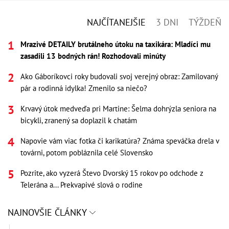
NAJČÍTANEJŠIE
3 DNI
TÝŽDEŇ
Mrazivé DETAILY brutálneho útoku na taxikára: Mladíci mu
zasadili 13 bodných rán! Rozhodovali minúty
Ako Gáboríkovci roky budovali svoj verejný obraz: Zamilovaný
pár a rodinná idylka! Zmenilo sa niečo?
Krvavý útok medveďa pri Martine: Šelma dohrýzla seniora na
bicykli, zranený sa doplazil k chatám
Napovie vám viac fotka či karikatúra? Známa speváčka drela v
továrni, potom pobláznila celé Slovensko
Pozrite, ako vyzerá Števo Dvorský 15 rokov po odchode z
Telerána a... Prekvapivé slová o rodine
NAJNOVŠIE ČLÁNKY