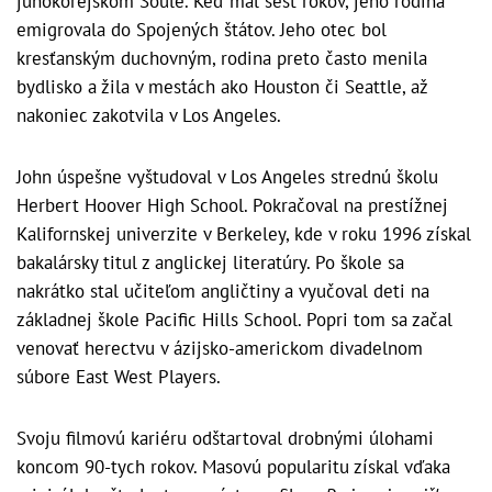
juhokórejskom Soule. Keď mal šesť rokov, jeho rodina
emigrovala do Spojených štátov. Jeho otec bol
kresťanským duchovným, rodina preto často menila
bydlisko a žila v mestách ako Houston či Seattle, až
nakoniec zakotvila v Los Angeles.
John úspešne vyštudoval v Los Angeles strednú školu
Herbert Hoover High School. Pokračoval na prestížnej
Kalifornskej univerzite v Berkeley, kde v roku 1996 získal
bakalársky titul z anglickej literatúry. Po škole sa
nakrátko stal učiteľom angličtiny a vyučoval deti na
základnej škole Pacific Hills School. Popri tom sa začal
venovať herectvu v ázijsko-americkom divadelnom
súbore East West Players.
Svoju filmovú kariéru odštartoval drobnými úlohami
koncom 90-tych rokov. Masovú popularitu získal vďaka