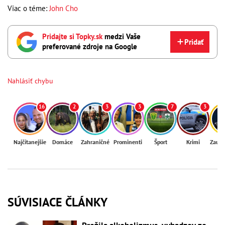
Viac o téme:
John Cho
Pridajte si Topky.sk
medzi Vaše
Pridať
preferované zdroje na Google
Nahlásiť chybu
16
2
3
3
7
3
Najčítanejšie
Domáce
Zahraničné
Prominenti
Šport
Krimi
Zaují
SÚVISIACE ČLÁNKY