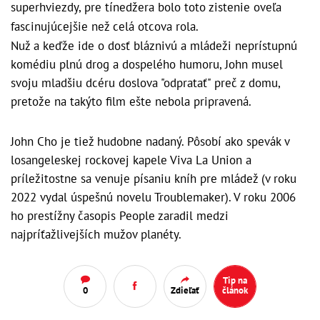
superhviezdy, pre tínedžera bolo toto zistenie oveľa
fascinujúcejšie než celá otcova rola.
Nuž a keďže ide o dosť bláznivú a mládeži neprístupnú
komédiu plnú drog a dospelého humoru, John musel
svoju mladšiu dcéru doslova "odpratať" preč z domu,
pretože na takýto film ešte nebola pripravená.
John Cho je tiež hudobne nadaný. Pôsobí ako spevák v
losangeleskej rockovej kapele Viva La Union a
príležitostne sa venuje písaniu kníh pre mládež (v roku
2022 vydal úspešnú novelu Troublemaker). V roku 2006
ho prestížny časopis People zaradil medzi
najpríťažlivejších mužov planéty.
Tip na
0
Zdieľať
článok