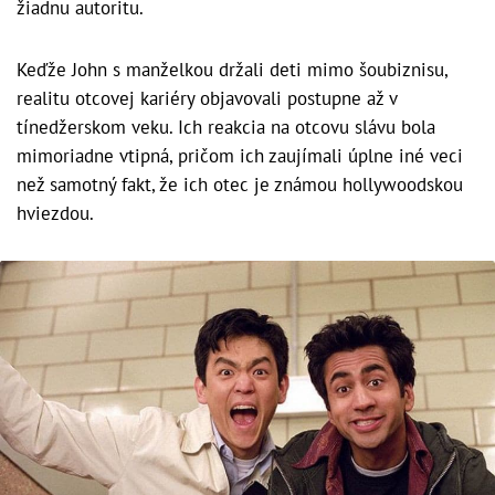
žiadnu autoritu.
Keďže John s manželkou držali deti mimo šoubiznisu,
realitu otcovej kariéry objavovali postupne až v
tínedžerskom veku. Ich reakcia na otcovu slávu bola
mimoriadne vtipná, pričom ich zaujímali úplne iné veci
než samotný fakt, že ich otec je známou hollywoodskou
hviezdou.