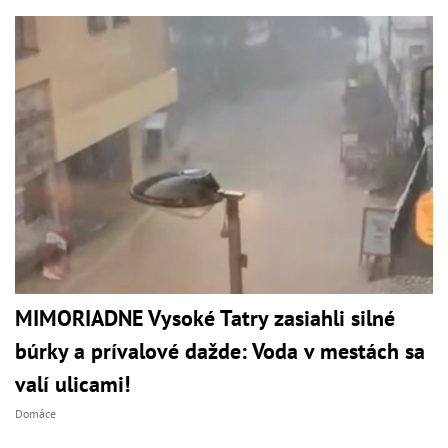
MIMORIADNE Vysoké Tatry zasiahli silné
búrky a prívalové dažde: Voda v mestách sa
valí ulicami!
Domáce