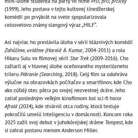
mini-úlohe študenta na párty vo filme
Prci, prci, prcičky
(1999). Jeho postava v tejto kultovej tínedžerskej
komédii po prvýkrát na svete spopularizovala
celosvetovo známy slangový výraz „MILF“.
Asi najviac ho preslávila úloha v sérii bláznivých komédií
Zahúlime, uvidíme (Harold & Kumar
, 2004-2011) a rola
Hikaru Sulu vo filmovej sérii
Star Trek
(2009-2016). Cho
zažiaril aj v hlavnej úlohe oceňovaného mysteriózneho
trileru
Pátranie (Searching
, 2018). Celý film sa odohráva
výlučne na obrazovkách počítačov a smartfónov, kde Cho
ako zúfalý otec pátra po svojej nezvestnej dcére. Jeho
zatiaľ posledným veľkým kinofilmom bol sci-fi horor
Afraid
(2024), kde stvárnil otca rodiny, ktorá testuje
pokročilú umelú inteligenciu v domácnosti. Koncom roka
2025 zažil svoj debut v juhokórejskej dráme
Tempest
, kde
si zahral postavu menom Anderson Miller.