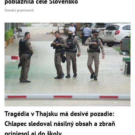
pobláznila celé Slovensko
Domáci prominenti
Tragédia v Thajsku má desivé pozadie:
Chlapec sledoval násilný obsah a zbraň
priniesol aj do školy