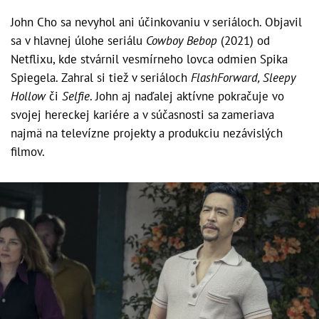
John Cho sa nevyhol ani účinkovaniu v seriáloch. Objavil
sa v hlavnej úlohe seriálu
Cowboy Bebop
(2021) od
Netflixu, kde stvárnil vesmírneho lovca odmien Spika
Spiegela. Zahral si tiež v seriáloch
FlashForward, Sleepy
Hollow
či
Selfie
. John aj naďalej aktívne pokračuje vo
svojej hereckej kariére a v súčasnosti sa zameriava
najmä na televízne projekty a produkciu nezávislých
filmov.