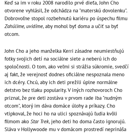
Keď sa im v roku 2008 narodilo prvé dieťa, John Cho
otvorene vyhlásil, že odchádza na "materskú dovolenku".
Dobrovoľne stopol rozbehnutú kariéru po úspechu filmu
Zahúlime, uvidíme
, aby mohol byť doma a učiť sa byť
otcom.
John Cho a jeho manželka Kerri zásadne neumiestňujú
fotky svojich detí na sociálne siete a neberú ich do
spoločnosti. O tom, ako veľmi si strážia súkromie, svedčí
aj fakt, že verejnosť dodnes oficiálne nespoznala meno
ich dcéry. Chcú, aby ich deti prežili úplne normálne
detstvo bez tlaku popularity. V iných rozhovoroch Cho
priznal, že pre deti zostáva v prvom rade iba "nudným
otcom", ktorý im dáva domáce úlohy a príkazy. Cho
vtipkoval, že hoci ho na ulici spoznávajú ľudia kvôli
filmom ako
Star Trek
, jeho deti ho doma často ignorujú.
Sláva v Hollywoode mu v domácom prostredí neprináša