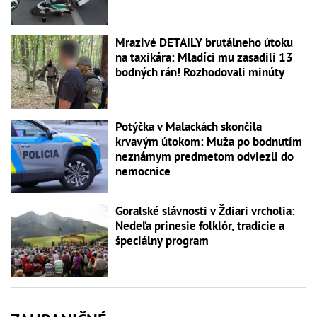
Mrazivé DETAILY brutálneho útoku
na taxikára: Mladíci mu zasadili 13
bodných rán! Rozhodovali minúty
Potýčka v Malackách skončila
krvavým útokom: Muža po bodnutím
neznámym predmetom odviezli do
nemocnice
Goralské slávnosti v Ždiari vrcholia:
Nedeľa prinesie folklór, tradície a
špeciálny program