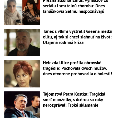
Prežila alkoholizmus, vyhadzov zo
seriálu i smrteľnú chorobu: Dnes
fanúšikovia Selmu nespoznávajú
Tanec s vlkmi vystrelil Greena medzi
elitu, aj tak si chcel siahnuť na život:
Utajená rodinná kríza
Hviezda Ulice prežila obrovské
tragédie: Pochovala dvoch mužov,
dnes otvorene prehovorila o bolesti!
Tajomstvá Petra Kostku: Tragická
smrť manželky, s dcérou sa roky
nerozprával! Trpké sklamanie