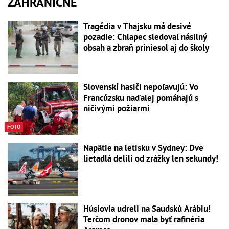
ZAHRANIČNÉ
Tragédia v Thajsku má desivé
pozadie: Chlapec sledoval násilný
obsah a zbraň priniesol aj do školy
Slovenskí hasiči nepoľavujú: Vo
Francúzsku naďalej pomáhajú s
ničivými požiarmi
FOTO
Napätie na letisku v Sydney: Dve
lietadlá delili od zrážky len sekundy!
Húsíovia udreli na Saudskú Arábiu!
Terčom dronov mala byť rafinéria