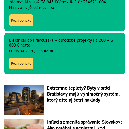
zdarma! Mzda až 38 945 Kč/mes. Ref. č.: 38462*1.004
Manuvia a.s., Česká republika
Pozri ponuku
Elektrikár do Francúzska – dlhodobé projekty | 3 200 – 3
800 € netto
CHRISTAL s. r. o., Francúzsko
Pozri ponuku
Extrémne teploty? Byty v srdci
Bratislavy majú výnimočný systém,
ktorý ešte aj šetrí náklady
Inflácia zmenila správanie Slovákov:
Ako narábať s peniazmi, keď