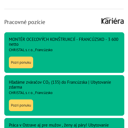
Pracovné pozície
MONTÉR OCEĽOVÝCH KONŠTRUKCIÍ - FRANCÚZSKO - 3 600
netto
CHRISTAL s. r. o., Francúzsko
Pozri ponuku
Hľadáme zváračov CO₂ (135) do Francúzska | Ubytovanie
zdarma
CHRISTAL s. r. o., Francúzsko
Pozri ponuku
Práca v Ostrave aj pre mužov , ženy aj páry! Ubytovanie