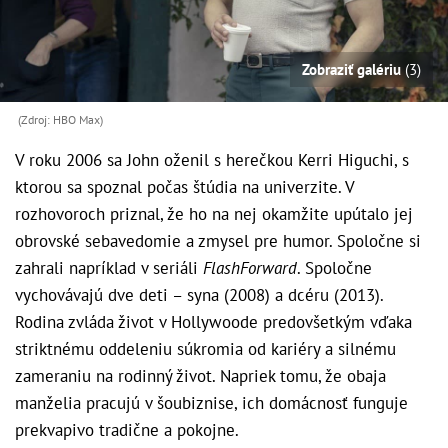
Zobraziť galériu
(3)
(Zdroj: HBO Max)
V roku 2006 sa John oženil s herečkou Kerri Higuchi, s
ktorou sa spoznal počas štúdia na univerzite. V
rozhovoroch priznal, že ho na nej okamžite upútalo jej
obrovské sebavedomie a zmysel pre humor. Spoločne si
zahrali napríklad v seriáli
FlashForward
. Spoločne
vychovávajú dve deti – syna (2008) a dcéru (2013).
Rodina zvláda život v Hollywoode predovšetkým vďaka
striktnému oddeleniu súkromia od kariéry a silnému
zameraniu na rodinný život. Napriek tomu, že obaja
manželia pracujú v šoubiznise, ich domácnosť funguje
prekvapivo tradične a pokojne.