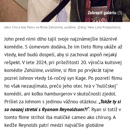
Zobraziť galériu
(3)
John Cho a Kal Penn vo filme Zahúlime, uvidíme (Zdroj: New Line Productions)
John pred nimi dlho tajil svoje najznámejšie bláznivé
komédie. S úsmevom dodáva, že im tieto filmy ukáže až
vtedy, keď budú dospelí, aby si zachoval aspoň nejaký
rešpekt. V lete 2024, pri príležitosti 20. výročia kultovej
komédie
Zahúlime, uvidíme
, si film po prvýkrát tajne
pozrel Johnov vtedy 16-ročný syn Kage. Po pozretí filmu
ho však nezaujímalo, prečo jeho otec hrá v "huličskej"
komédii, ani koľko hamburgerov v skutočnosti zjedol.
Prišiel za Johnom s jedinou vážnou otázkou:
„Takže ty si
sa naozaj stretol s Ryanom Reynoldsom?!“
. Ryan si totiž v
tomto filme strihol iba maličké cameo ako chirurg. A
keďže Reynolds patrí medzi najväčšie globálne