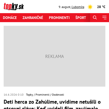
28 °C
9. august
,
Ľubomíra
DOMÁCE
ZAHRANIČNÉ
PROMINENTI
ŠPORT
ZAUJÍMAV
16.6.2026 0:10
Topky
Prominenti
Osobnosti
Deti herca zo Zahúlime, uvidíme netušili o
otcovej sláve: Keď uvideli film, zaujímalo