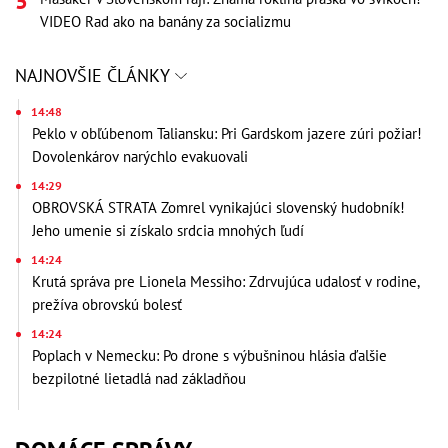
VIDEO Rad ako na banány za socializmu
NAJNOVŠIE ČLÁNKY
14:48
Peklo v obľúbenom Taliansku: Pri Gardskom jazere zúri požiar!
Dovolenkárov narýchlo evakuovali
14:29
OBROVSKÁ STRATA Zomrel vynikajúci slovenský hudobník!
Jeho umenie si získalo srdcia mnohých ľudí
14:24
Krutá správa pre Lionela Messiho: Zdrvujúca udalosť v rodine,
prežíva obrovskú bolesť
14:24
Poplach v Nemecku: Po drone s výbušninou hlásia ďalšie
bezpilotné lietadlá nad základňou