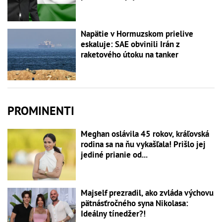
Napätie v Hormuzskom prielive
eskaluje: SAE obvinili Irán z
raketového útoku na tanker
PROMINENTI
Meghan oslávila 45 rokov, kráľovská
rodina sa na ňu vykašľala! Prišlo jej
jediné prianie od...
Majself prezradil, ako zvláda výchovu
pätnásťročného syna Nikolasa:
Ideálny tínedžer?!