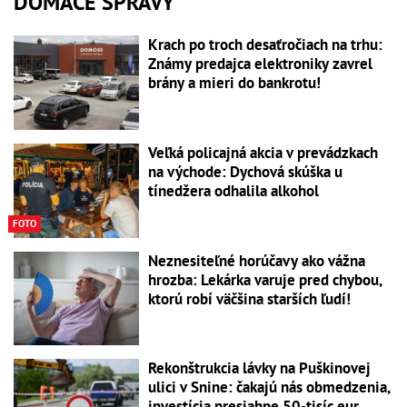
DOMÁCE SPRÁVY
Krach po troch desaťročiach na trhu:
Známy predajca elektroniky zavrel
brány a mieri do bankrotu!
Veľká policajná akcia v prevádzkach
na východe: Dychová skúška u
tínedžera odhalila alkohol
FOTO
Neznesiteľné horúčavy ako vážna
hrozba: Lekárka varuje pred chybou,
ktorú robí väčšina starších ľudí!
Rekonštrukcia lávky na Puškinovej
ulici v Snine: čakajú nás obmedzenia,
investícia presiahne 50-tisíc eur