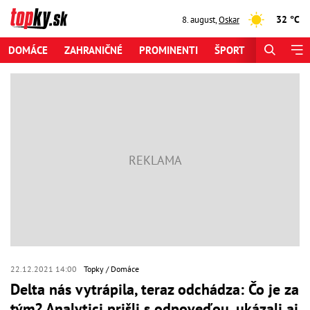
32 °C
8. august
,
Oskar
DOMÁCE
ZAHRANIČNÉ
PROMINENTI
ŠPORT
ZAUJÍMAV
22.12.2021 14:00
Topky
Domáce
Delta nás vytrápila, teraz odchádza: Čo je za
tým? Analytici prišli s odpoveďou, ukázali aj