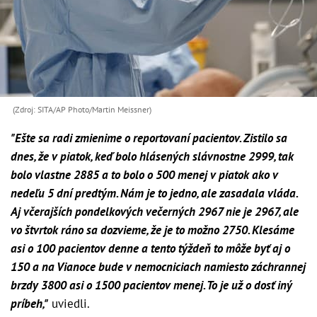
(Zdroj: SITA/AP Photo/Martin Meissner)
"Ešte sa radi zmienime o reportovaní pacientov. Zistilo sa
dnes, že v piatok, keď bolo hlásených slávnostne 2999, tak
bolo vlastne 2885 a to bolo o 500 menej v piatok ako v
nedeľu 5 dní predtým. Nám je to jedno, ale zasadala vláda.
Aj včerajších pondelkových večerných 2967 nie je 2967, ale
vo štvrtok ráno sa dozvieme, že je to možno 2750. Klesáme
asi o 100 pacientov denne a tento týždeň to môže byť aj o
150 a na Vianoce bude v nemocniciach namiesto záchrannej
brzdy 3800 asi o 1500 pacientov menej. To je už o dosť iný
príbeh,"
uviedli.