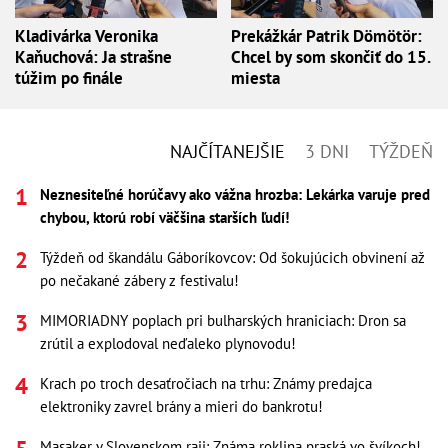
Kladivárka Veronika
Prekážkár Patrik Dömötör:
Kaňuchová: Ja strašne
Chcel by som skončiť do 15.
túžim po finále
miesta
NAJČÍTANEJŠIE
3 DNI
TÝŽDEŇ
Neznesiteľné horúčavy ako vážna hrozba: Lekárka varuje pred
chybou, ktorú robí väčšina starších ľudí!
Týždeň od škandálu Gáboríkovcov: Od šokujúcich obvinení až
po nečakané zábery z festivalu!
MIMORIADNY poplach pri bulharských hraniciach: Dron sa
zrútil a explodoval neďaleko plynovodu!
Krach po troch desaťročiach na trhu: Známy predajca
elektroniky zavrel brány a mieri do bankrotu!
Masaker v Slovenskom raji: Známa roklina praská vo švíkoch!