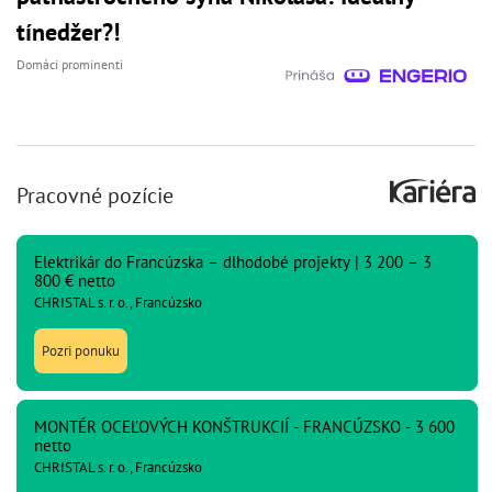
tínedžer?!
Domáci prominenti
Pracovné pozície
Elektrikár do Francúzska – dlhodobé projekty | 3 200 – 3
800 € netto
CHRISTAL s. r. o., Francúzsko
Pozri ponuku
MONTÉR OCEĽOVÝCH KONŠTRUKCIÍ - FRANCÚZSKO - 3 600
netto
CHRISTAL s. r. o., Francúzsko