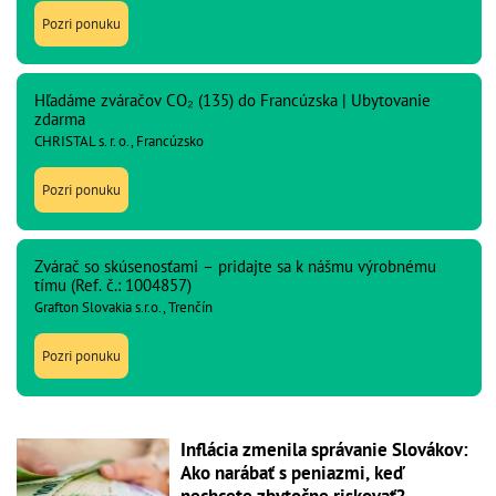
Pozri ponuku
Hľadáme zváračov CO₂ (135) do Francúzska | Ubytovanie
zdarma
CHRISTAL s. r. o., Francúzsko
Pozri ponuku
Zvárač so skúsenosťami – pridajte sa k nášmu výrobnému
tímu (Ref. č.: 1004857)
Grafton Slovakia s.r.o., Trenčín
Pozri ponuku
Inflácia zmenila správanie Slovákov:
Ako narábať s peniazmi, keď
nechcete zbytočne riskovať?