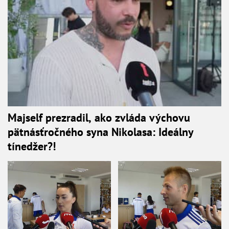
Majself prezradil, ako zvláda výchovu
pätnásťročného syna Nikolasa: Ideálny
tínedžer?!