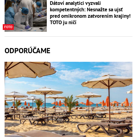
Dátoví analytici vyzvali
kompetentných: Nesnažte sa ujsť
pred omikronom zatvorením krajiny!
TOTO ju ničí
FOTO
ODPORÚČAME