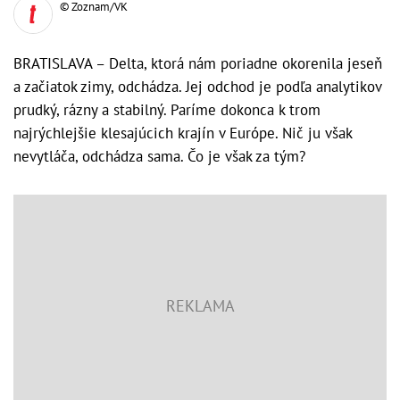
© Zoznam/VK
BRATISLAVA – Delta, ktorá nám poriadne okorenila jeseň
a začiatok zimy, odchádza. Jej odchod je podľa analytikov
prudký, rázny a stabilný. Paríme dokonca k trom
najrýchlejšie klesajúcich krajín v Európe. Nič ju však
nevytláča, odchádza sama. Čo je však za tým?