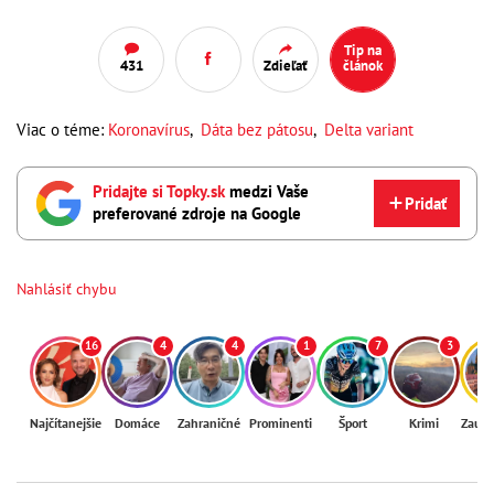
Tip na
431
Zdieľať
článok
Viac o téme:
Koronavírus
,
Dáta bez pátosu
,
Delta variant
Pridajte si Topky.sk
medzi Vaše
Pridať
preferované zdroje na Google
Nahlásiť chybu
16
4
4
1
7
3
Najčítanejšie
Domáce
Zahraničné
Prominenti
Šport
Krimi
Zaují