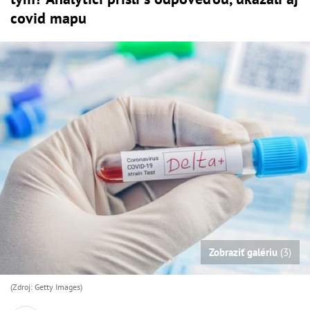
covid mapu
Zobraziť galériu
(3)
(Zdroj: Getty Images)