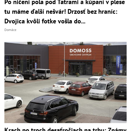
Po ničení pola pod Tatrami a kúpaní v plese
tu máme ďalší nešvár! Drzosť bez hraníc:
Dvojica kvôli fotke vošla do...
Domáce
Krach po troch desaťročiach na trhu: Známy