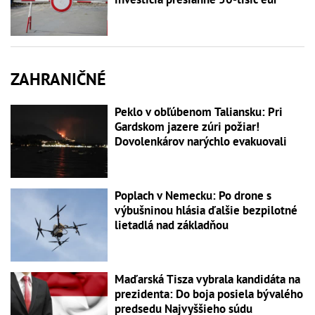
ZAHRANIČNÉ
Peklo v obľúbenom Taliansku: Pri
Gardskom jazere zúri požiar!
Dovolenkárov narýchlo evakuovali
Poplach v Nemecku: Po drone s
výbušninou hlásia ďalšie bezpilotné
lietadlá nad základňou
Maďarská Tisza vybrala kandidáta na
prezidenta: Do boja posiela bývalého
predsedu Najvyššieho súdu