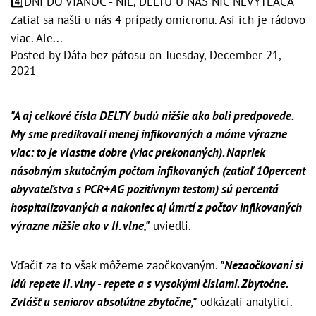
4️⃣DNI DO VIANOC - NIE, DELTU U NÁS NIČ NEVYTLÁČA
Zatiaľ sa našli u nás 4 prípady omicronu. Asi ich je rádovo
viac. Ale...
Posted by
Dáta bez pátosu
on
Tuesday, December 21,
2021
"A aj celkové čísla DELTY budú nižšie ako boli predpovede.
My sme predikovali menej infikovaných a máme výrazne
viac: to je vlastne dobre (viac prekonaných). Napriek
násobným skutočným počtom infikovaných (zatiaľ 10percent
obyvateľstva s PCR+AG pozitívnym testom) sú percentá
hospitalizovaných a nakoniec aj úmrtí z počtov infikovaných
výrazne nižšie ako v II. vlne,"
uviedli.
Vďačiť za to však môžeme zaočkovaným.
"Nezaočkovaní si
idú repete II. vlny - repete a s vysokými číslami. Zbytočne.
Zvlášť u seniorov absolútne zbytočne,"
odkázali analytici.