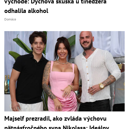
východe: Dychová skúška u tínedžera
odhalila alkohol
Domáce
Majself prezradil, ako zvláda výchovu
pätnásťročného syna Nikolasa: Ideálny