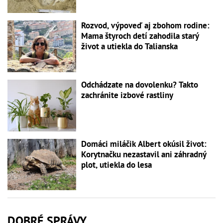
Rozvod, výpoveď aj zbohom rodine:
Mama štyroch detí zahodila starý
život a utiekla do Talianska
Odchádzate na dovolenku? Takto
zachránite izbové rastliny
Domáci miláčik Albert okúsil život:
Korytnačku nezastavil ani záhradný
plot, utiekla do lesa
DOBRÉ SPRÁVY