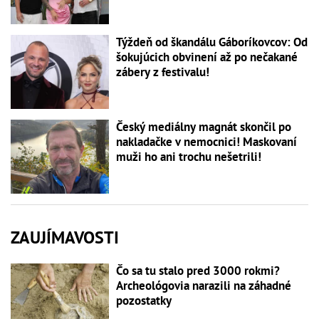
Týždeň od škandálu Gáboríkovcov: Od
šokujúcich obvinení až po nečakané
zábery z festivalu!
Český mediálny magnát skončil po
nakladačke v nemocnici! Maskovaní
muži ho ani trochu nešetrili!
ZAUJÍMAVOSTI
Čo sa tu stalo pred 3000 rokmi?
Archeológovia narazili na záhadné
pozostatky