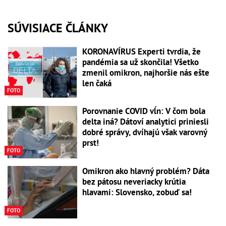
SÚVISIACE ČLÁNKY
KORONAVÍRUS Experti tvrdia, že
pandémia sa už skončila! Všetko
zmenil omikron, najhoršie nás ešte
len čaká
FOTO
Porovnanie COVID vĺn: V čom bola
delta iná? Dátoví analytici priniesli
dobré správy, dvíhajú však varovný
prst!
FOTO
Omikron ako hlavný problém? Dáta
bez pátosu neveriacky krútia
hlavami: Slovensko, zobuď sa!
FOTO