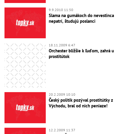
9.9.2010 11:50
Slama na gumákoch do nevestinca
nepatrí, študujú poslanci
18.11.2009 6:47
Orchester bližšie k ľuďom, zahrá u
prostitútok
20.2.2009 10:10
Český politik pozýval prostitútky z
Východu, bral od nich peniaze!
12.2.2009 11:37