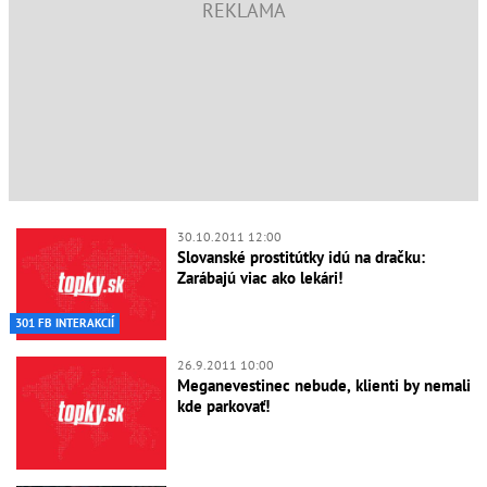
30.10.2011 12:00
Slovanské prostitútky idú na dračku:
Zarábajú viac ako lekári!
301 FB INTERAKCIÍ
26.9.2011 10:00
Meganevestinec nebude, klienti by nemali
kde parkovať!