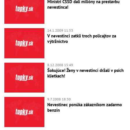
Ministri ČSSD dali milióny na prestavbu
nevestinca!
14.1.2009 11:53
V nevestinci zatkli troch policajtov za
výtržníctvo
8.12.2008 15:49
Šokujúce! Ženy v nevestinci držali v psích
klietkach!
9.7.2008 18:30
Nevestinec ponúka zákazníkom zadarmo
benzín