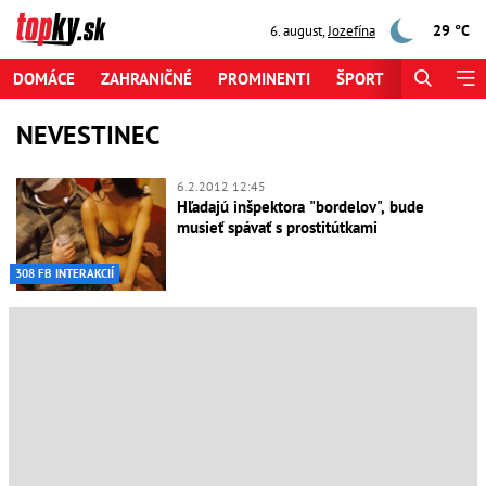
29 °C
6. august
,
Jozefína
DOMÁCE
ZAHRANIČNÉ
PROMINENTI
ŠPORT
ZAUJÍMAV
NEVESTINEC
6.2.2012 12:45
Hľadajú inšpektora "bordelov", bude
musieť spávať s prostitútkami
308 FB INTERAKCIÍ