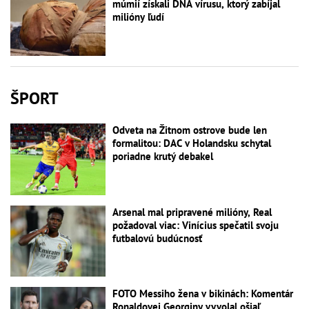
múmií získali DNA vírusu, ktorý zabíjal
milióny ľudí
ŠPORT
Odveta na Žitnom ostrove bude len
formalitou: DAC v Holandsku schytal
poriadne krutý debakel
Arsenal mal pripravené milióny, Real
požadoval viac: Vinícius spečatil svoju
futbalovú budúcnosť
FOTO Messiho žena v bikinách: Komentár
Ronaldovej Georginy vyvolal ošiaľ