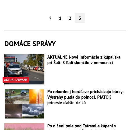
1
2
3
DOMÁCE SPRÁVY
AKTUÁLNE Nové informácie z kúpaliska
pri Šali: 8 ľudí skončilo v nemocnici
AKTUALIZOVANÉ
Po rekordnej horúčave prichádzajú búrky:
Výstrahy platia do polnoci, PIATOK
prinesie ďalšie riziká
Po ničení pola pod Tatrami a kúpaní v