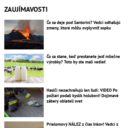
ZAUJÍMAVOSTI
Čo sa deje pod Santorini? Vedci odhaľujú
zmeny, ktoré môžu ovplyvniť sopku
Čo sa stane, keď prestanete jesť mliečne
výrobky? Toto by ste mali vedieť
Hasiči nezachraňujú len ľudí: VIDEO Po
požiari podali kyslík holubovi! Dojímavé
zábery obleteli svet
Prielomový NÁLEZ z čias Inkov! Vedci z