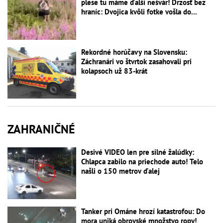
plese tu máme ďalší nešvár! Drzosť bez
hraníc: Dvojica kvôli fotke vošla do...
Rekordné horúčavy na Slovensku:
Záchranári vo štvrtok zasahovali pri
kolapsoch už 83-krát
ZAHRANIČNÉ
Desivé VIDEO len pre silné žalúdky:
Chlapca zabilo na priechode auto! Telo
našli o 150 metrov ďalej
Tanker pri Ománe hrozí katastrofou: Do
mora uniká obrovské množstvo ropy!