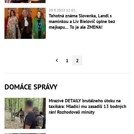
20.9.2022 12:01
Tehotná známa Slovenka, Landl s
maminkou a Liv Bielovič úplne bez
mejkapu... To je ale ZMENA!
1
2
DOMÁCE SPRÁVY
Mrazivé DETAILY brutálneho útoku na
taxikára: Mladíci mu zasadili 13 bodných
rán! Rozhodovali minúty