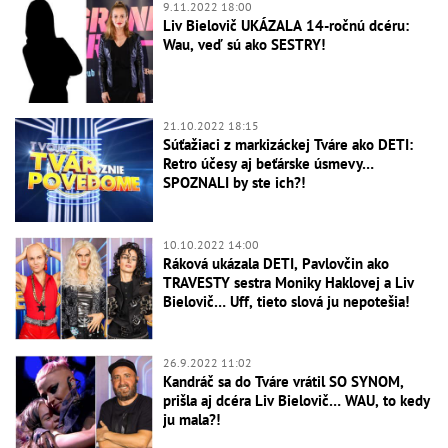
9.11.2022 18:00
Liv Bielovič UKÁZALA 14-ročnú dcéru:
Wau, veď sú ako SESTRY!
21.10.2022 18:15
Súťažiaci z markizáckej Tváre ako DETI:
Retro účesy aj beťárske úsmevy…
SPOZNALI by ste ich?!
10.10.2022 14:00
Ráková ukázala DETI, Pavlovčin ako
TRAVESTY sestra Moniky Haklovej a Liv
Bielovič… Uff, tieto slová ju nepotešia!
26.9.2022 11:02
Kandráč sa do Tváre vrátil SO SYNOM,
prišla aj dcéra Liv Bielovič… WAU, to kedy
ju mala?!