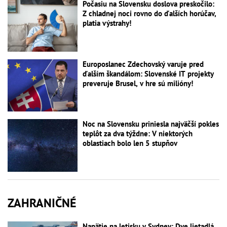
Počasiu na Slovensku doslova preskočilo:
Z chladnej noci rovno do ďalších horúčav,
platia výstrahy!
Europoslanec Zdechovský varuje pred
ďalším škandálom: Slovenské IT projekty
preveruje Brusel, v hre sú milióny!
Noc na Slovensku priniesla najväčší pokles
teplôt za dva týždne: V niektorých
oblastiach bolo len 5 stupňov
ZAHRANIČNÉ
Napätie na letisku v Sydney: Dve lietadlá