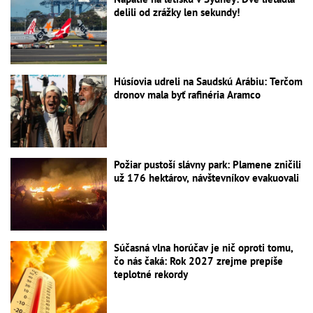
delili od zrážky len sekundy!
Húsíovia udreli na Saudskú Arábiu: Terčom
dronov mala byť rafinéria Aramco
Požiar pustoší slávny park: Plamene zničili
už 176 hektárov, návštevníkov evakuovali
Súčasná vlna horúčav je nič oproti tomu,
čo nás čaká: Rok 2027 zrejme prepíše
teplotné rekordy