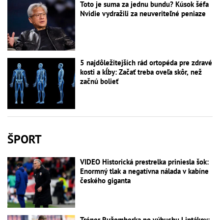
Toto je suma za jednu bundu? Kúsok šéfa
Nvidie vydražili za neuveriteľné peniaze
5 najdôležitejších rád ortopéda pre zdravé
kosti a kĺby: Začať treba oveľa skôr, než
začnú bolieť
ŠPORT
VIDEO Historická prestrelka priniesla šok:
Enormný tlak a negatívna nálada v kabíne
českého giganta
Tréner Ružomberka po výbuchu Liptákov: