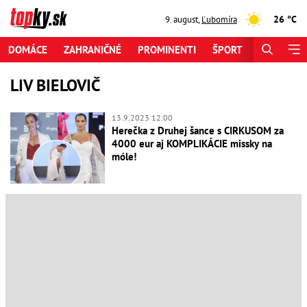
26 °C
9. august
,
Ľubomíra
DOMÁCE
ZAHRANIČNÉ
PROMINENTI
ŠPORT
ZAUJÍMAV
LIV BIELOVIČ
13.9.2023 12:00
Herečka z Druhej šance s CIRKUSOM za
4000 eur aj KOMPLIKÁCIE missky na
móle!