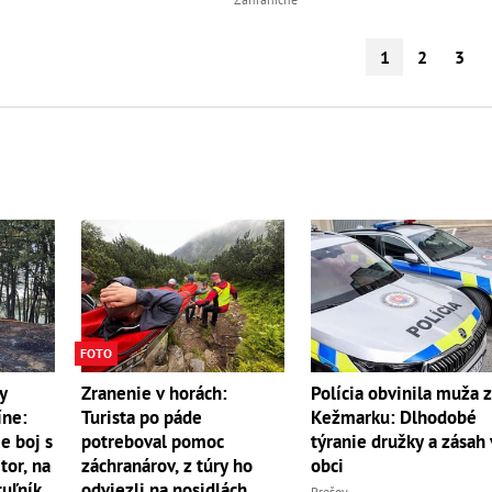
1
2
3
FOTO
y
Zranenie v horách:
Polícia obvinila muža 
íne:
Turista po páde
Kežmarku: Dlhodobé
e boj s
potreboval pomoc
týranie družky a zásah 
r, na
záchranárov, z túry ho
obci
uľník
odviezli na nosidlách
Prešov