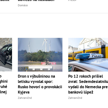
Domáce
o
Dron s výbušninou na
Po 12 rokoch prišiel
ghini
letisku vyvolal spor:
zvrat: Sedemdesiatnik
druhé
Rusko hovorí o provokácii
vydali do Nemecka pre
lnej
Kyjeva
bankovú lúpež
Zahraničné
Zahraničné