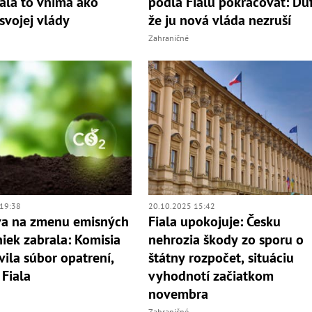
iala to vníma ako
podľa Fialu pokračovať: Dúf
svojej vlády
že ju nová vláda nezruší
Zahraničné
19:38
20.10.2025 15:42
íva na zmenu emisných
Fiala upokojuje: Česku
iek zabrala: Komisia
nehrozia škody zo sporu o
vila súbor opatrení,
štátny rozpočet, situáciu
 Fiala
vyhodnotí začiatkom
novembra
Zahraničné