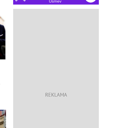
Úsmev
i