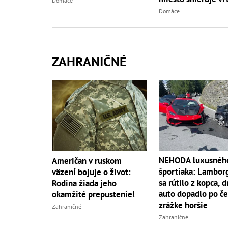
Domáce
Domáce
ZAHRANIČNÉ
NEHODA luxusnéh
Američan v ruskom
športiaka: Lambor
väzení bojuje o život:
sa rútilo z kopca, 
Rodina žiada jeho
auto dopadlo po če
okamžité prepustenie!
zrážke horšie
Zahraničné
Zahraničné