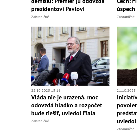
demisiu: Premiér ju odovzdá
Čech: F
prezidentovi Pavlovi
úspech 
Zahraničné
Zahraničné
22.10.2025 15:16
21.10.2025 
Vláda nie je urazená, moc
Iniciat
odovzdá hladko a rozpočet
povolen
bude riešiť, uviedol Fiala
predsta
uviedol
Zahraničné
Zahraničné