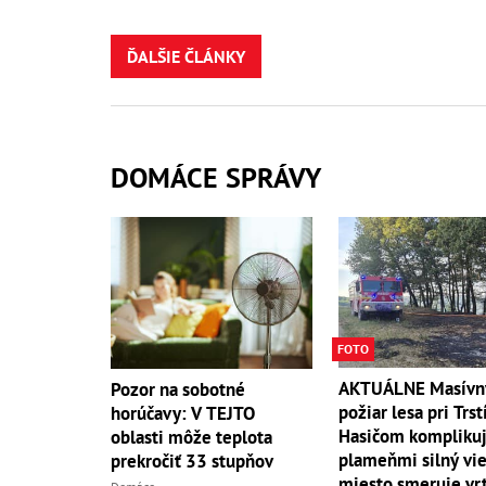
ĎALŠIE ČLÁNKY
DOMÁCE SPRÁVY
FOTO
AKTUÁLNE Masívn
Pozor na sobotné
požiar lesa pri Trst
horúčavy: V TEJTO
Hasičom komplikuj
oblasti môže teplota
plameňmi silný vieto
prekročiť 33 stupňov
miesto smeruje vrt