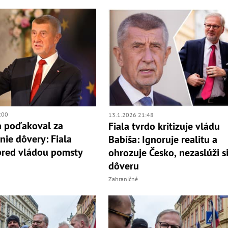
:00
13.1.2026 21:48
a poďakoval za
Fiala tvrdo kritizuje vládu
nie dôvery: Fiala
Babiša: Ignoruje realitu a
pred vládou pomsty
ohrozuje Česko, nezaslúži s
dôveru
Zahraničné