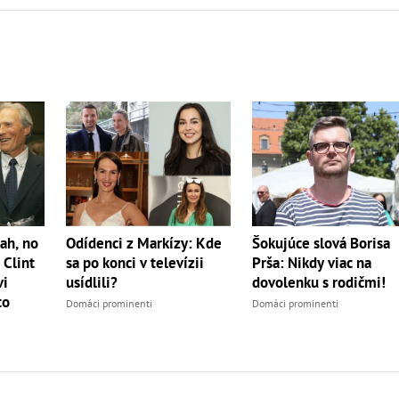
ah, no
Odídenci z Markízy: Kde
Šokujúce slová Borisa
 Clint
sa po konci v televízii
Prša: Nikdy viac na
vi
usídlili?
dovolenku s rodičmi!
to
Domáci prominenti
Domáci prominenti