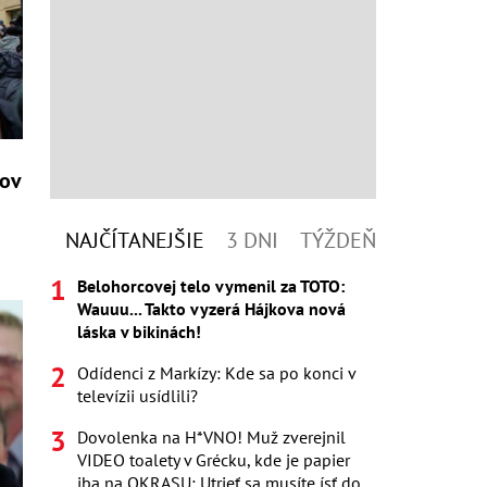
kov
NAJČÍTANEJŠIE
3 DNI
TÝŽDEŇ
Belohorcovej telo vymenil za TOTO:
Wauuu... Takto vyzerá Hájkova nová
láska v bikinách!
Odídenci z Markízy: Kde sa po konci v
televízii usídlili?
Dovolenka na H*VNO! Muž zverejnil
VIDEO toalety v Grécku, kde je papier
iba na OKRASU: Utrieť sa musíte ísť do