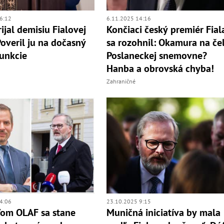
6:12
6.11.2025 14:16
ijal demisiu Fialovej
Končiaci český premiér Fial
Poveril ju na dočasný
sa rozohnil: Okamura na če
unkcie
Poslaneckej snemovne?
Hanba a obrovská chyba!
Zahraničné
4:06
23.10.2025 9:15
ľom OLAF sa stane
Muničná iniciatíva by mala