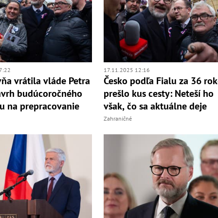
7:22
17.11.2025 12:16
a vrátila vláde Petra
Česko podľa Fialu za 36 ro
ávrh budúcoročného
prešlo kus cesty: Neteší ho
u na prepracovanie
však, čo sa aktuálne deje
Zahraničné