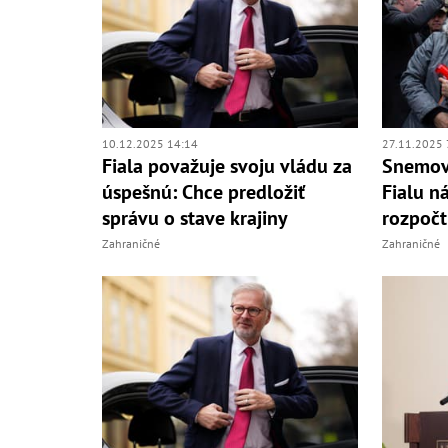
10.12.2025 14:14
27.11.2025 
Fiala považuje svoju vládu za
Snemovň
úspešnú: Chce predložiť
Fialu n
správu o stave krajiny
rozpočt
Zahraničné
Zahraničné