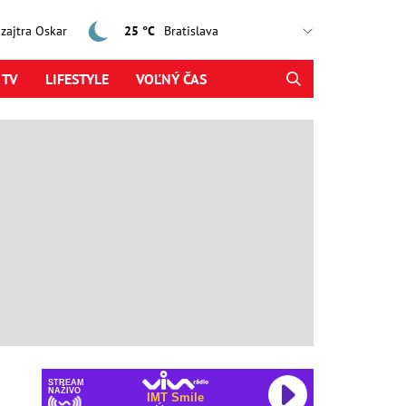
, zajtra Oskar
25 °C
 TV
LIFESTYLE
VOĽNÝ ČAS
STREAM
NAŽIVO
IMT Smile