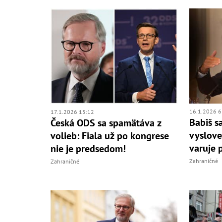
16.1.2026 6
17.1.2026 15:12
Babiš s
Česká ODS sa spamätáva z
vyslove
volieb: Fiala už po kongrese
varuje 
nie je predsedom!
Zahraničné
Zahraničné