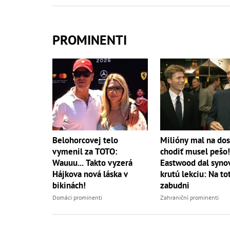
PROMINENTI
Belohorcovej telo
Milióny mal na dos
vymenil za TOTO:
chodiť musel pešo!
Wauuu... Takto vyzerá
Eastwood dal syno
Hájkova nová láska v
krutú lekciu: Na to
bikinách!
zabudni
Domáci prominenti
Zahraniční prominenti