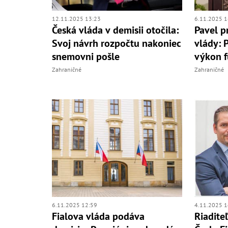
12.11.2025 13:23
6.11.2025 1
Česká vláda v demisii otočila:
Pavel pr
Svoj návrh rozpočtu nakoniec
vlády: 
snemovni pošle
výkon f
Zahraničné
Zahraničné
6.11.2025 12:59
4.11.2025 1
Fialova vláda podáva
Riadite