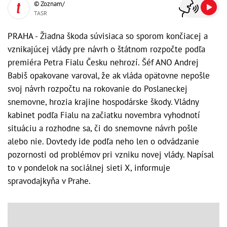
© Zoznam/
TASR
PRAHA - Žiadna škoda súvisiaca so sporom končiacej a
vznikajúcej vlády pre návrh o štátnom rozpočte podľa
premiéra Petra Fialu Česku nehrozí. Šéf ANO Andrej
Babiš opakovane varoval, že ak vláda opätovne nepošle
svoj návrh rozpočtu na rokovanie do Poslaneckej
snemovne, hrozia krajine hospodárske škody. Vládny
kabinet podľa Fialu na začiatku novembra vyhodnotí
situáciu a rozhodne sa, či do snemovne návrh pošle
alebo nie. Dovtedy ide podľa neho len o odvádzanie
pozornosti od problémov pri vzniku novej vlády. Napísal
to v pondelok na sociálnej sieti X, informuje
spravodajkyňa v Prahe.