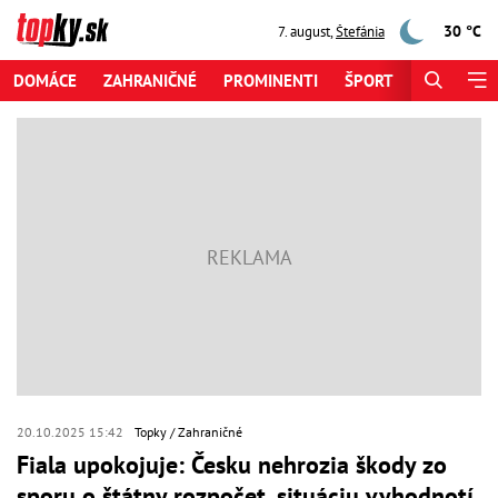
30 °C
7. august
,
Štefánia
DOMÁCE
ZAHRANIČNÉ
PROMINENTI
ŠPORT
ZAUJÍMAV
20.10.2025 15:42
Topky
Zahraničné
Fiala upokojuje: Česku nehrozia škody zo
sporu o štátny rozpočet, situáciu vyhodnotí