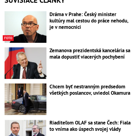
SÚVISIACE ČLÁNKY
Dráma v Prahe: Český minister
kultúry mal cestou do práce nehodu,
je v nemocnici
FOTO
Zemanova prezidentská kancelária sa
mala dopustiť viacerých pochybení
Chcem byť nestranným predsedom
všetkých poslancov, uviedol Okamura
Riaditeľom OLAF sa stane Čech: Fiala
to vníma ako úspech svojej vlády