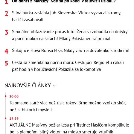
Odídenci z Markízy: Kde sa po konci v televízii usídlili?
Silná búrka zasiahla juh Slovenska: Vietor vyvracal stromy,
hasiči zasahovali
Sexuálne obťažovanie počas letu: Žena sa zobudila na dotyky
a pocit mokra na šatách! Mladý Pakistanec sa priznal
Šokujúce slová Borisa Prša: Nikdy viac na dovolenku s rodičmi!
Cesta sa zmenila na nočnú moru: Cestujúci RegioJetu čakali
päť hodín v horúčavách! Pokazila sa lokomotíva
NAJNOVŠIE ČLÁNKY
20:00
Tajomstvo staré viac než tisíc rokov: Brno možno vzniklo skôr,
než si historici mysleli
19:59
AKTUÁLNE Masívny požiar lesa pri Trstíne: Hasičom komplikuje
boj s plameňmi silný vietor, na miesto smeruje vrtuľník