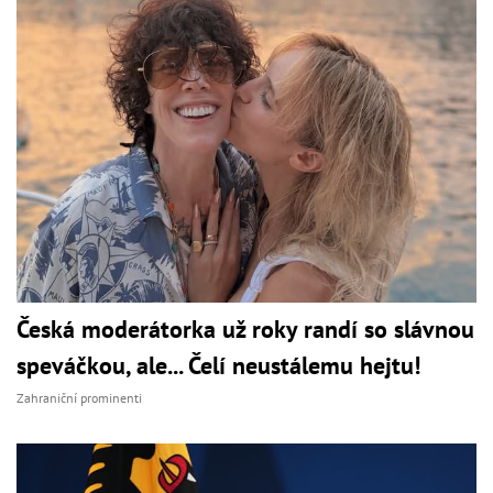
Česká moderátorka už roky randí so slávnou
speváčkou, ale... Čelí neustálemu hejtu!
Zahraniční prominenti