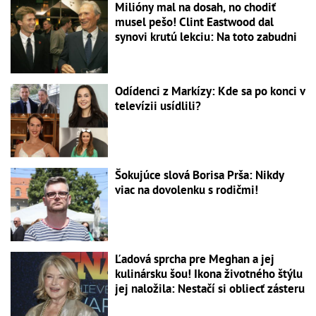
Milióny mal na dosah, no chodiť
musel pešo! Clint Eastwood dal
synovi krutú lekciu: Na toto zabudni
Odídenci z Markízy: Kde sa po konci v
televízii usídlili?
Šokujúce slová Borisa Prša: Nikdy
viac na dovolenku s rodičmi!
Ľadová sprcha pre Meghan a jej
kulinársku šou! Ikona životného štýlu
jej naložila: Nestačí si obliecť zásteru