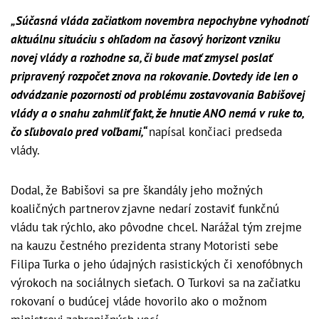
„Súčasná vláda začiatkom novembra nepochybne vyhodnotí
aktuálnu situáciu s ohľadom na časový horizont vzniku
novej vlády a rozhodne sa, či bude mať zmysel poslať
pripravený rozpočet znova na rokovanie. Dovtedy ide len o
odvádzanie pozornosti od problému zostavovania Babišovej
vlády a o snahu zahmliť fakt, že hnutie ANO nemá v ruke to,
čo sľubovalo pred voľbami,“
napísal končiaci predseda
vlády.
Dodal, že Babišovi sa pre škandály jeho možných
koaličných partnerov zjavne nedarí zostaviť funkčnú
vládu tak rýchlo, ako pôvodne chcel. Narážal tým zrejme
na kauzu čestného prezidenta strany Motoristi sebe
Filipa Turka o jeho údajných rasistických či xenofóbnych
výrokoch na sociálnych sieťach. O Turkovi sa na začiatku
rokovaní o budúcej vláde hovorilo ako o možnom