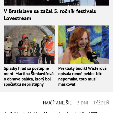
V Bratislave sa začal 5. ročník festivalu
Lovestream
Spišský hrad sa postupne
Prekliaty budík! Wisterová
mení: Martina Šimkovičová
opísala ranné peklo: Nič
o obnove paláca, ktorý bol
nepomáha, toto musí
spočiatku neprístupný
maskovať
NAJČÍTANEJŠIE
3 DNI
TÝŽDEŇ