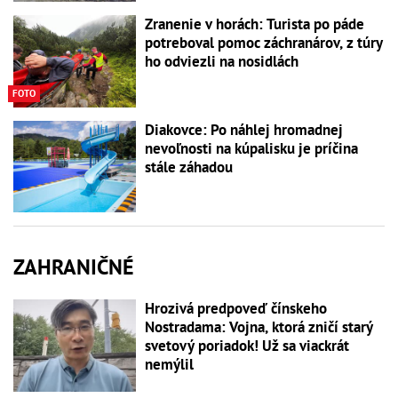
Zranenie v horách: Turista po páde
potreboval pomoc záchranárov, z túry
ho odviezli na nosidlách
FOTO
Diakovce: Po náhlej hromadnej
nevoľnosti na kúpalisku je príčina
stále záhadou
ZAHRANIČNÉ
Hrozivá predpoveď čínskeho
Nostradama: Vojna, ktorá zničí starý
svetový poriadok! Už sa viackrát
nemýlil