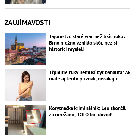
ZAUJÍMAVOSTI
Tajomstvo staré viac než tisíc rokov:
Brno možno vzniklo skôr, než si
historici mysleli
Tŕpnutie ruky nemusí byť banalita: Ak
máte aj tento príznak, nečakajte
Korytnačka kriminálnik: Leo skončil
za mrežami, TOTO bol dôvod!