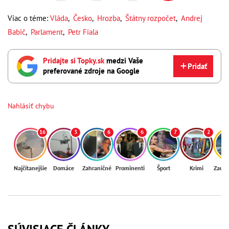
Viac o téme:
Vláda
,
Česko
,
Hrozba
,
Štátny rozpočet
,
Andrej
Babič
,
Parlament
,
Petr Fiala
Pridajte si Topky.sk
medzi Vaše
Pridať
preferované zdroje na Google
Nahlásiť chybu
16
3
6
6
7
2
Najčítanejšie
Domáce
Zahraničné
Prominenti
Šport
Krimi
Zaují