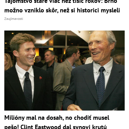
Tajomstvo staré viac než tisíc rokov: Brno
možno vzniklo skôr, než si historici mysleli
Zaujímavosti
Milióny mal na dosah, no chodiť musel
pešo! Clint Eastwood dal synovi krutú