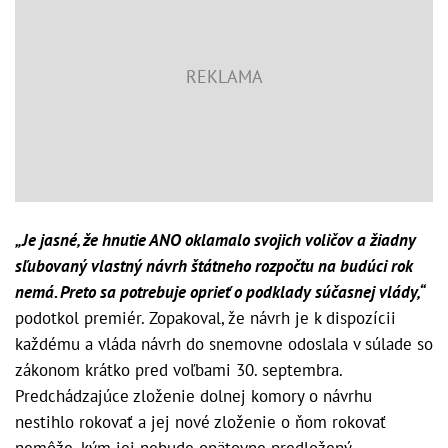
„Je jasné, že hnutie ANO oklamalo svojich voličov a žiadny
sľubovaný vlastný návrh štátneho rozpočtu na budúci rok
nemá. Preto sa potrebuje oprieť o podklady súčasnej vlády,“
podotkol premiér. Zopakoval, že návrh je k dispozícii
každému a vláda návrh do snemovne odoslala v súlade so
zákonom krátko pred voľbami 30. septembra.
Predchádzajúce zloženie dolnej komory o návrhu
nestihlo rokovať a jej nové zloženie o ňom rokovať
nemôže, kým jej nebude opätovne predložený.