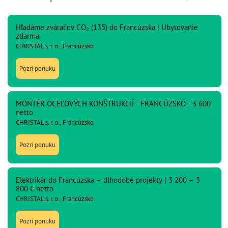
Hľadáme zváračov CO₂ (135) do Francúzska | Ubytovanie
zdarma
CHRISTAL s. r. o., Francúzsko
Pozri ponuku
MONTÉR OCEĽOVÝCH KONŠTRUKCIÍ - FRANCÚZSKO - 3 600
netto
CHRISTAL s. r. o., Francúzsko
Pozri ponuku
Elektrikár do Francúzska – dlhodobé projekty | 3 200 – 3
800 € netto
CHRISTAL s. r. o., Francúzsko
Pozri ponuku