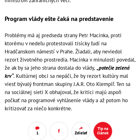
ministrovi zahraničných vecí.
Program vlády ešte čaká na predstavenie
Problémy má aj predseda strany Petr Macinka, proti
ktorému v nedeľu protestovali tisícky ľudí na
Hradčanskom námestí v Prahe. Žiadali, aby neviedol
rezort životného prostredia. Macinka v minulosti povedal,
že ak by sa jeho strana dostala do vlády,
„potečie zelená
krv“
. Kultúrnej obci sa nepáči, že by rezort kultúry mal
viesť bývalý frontman skupiny J.A.R. Oto Klempíř. Ten sa
na sociálnej sieti X obhajoval, že kritici majú aspoň
počkať na programové vyhlásenie vlády a až potom ho
kritizovať za niečo konkrétne.
Tip na
1
Zdieľať
článok