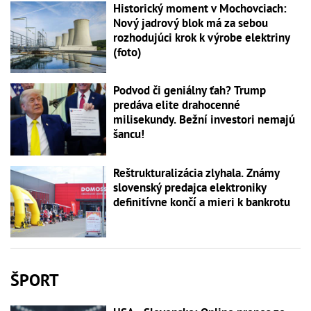
Historický moment v Mochovciach:
Nový jadrový blok má za sebou
rozhodujúci krok k výrobe elektriny
(foto)
Podvod či geniálny ťah? Trump
predáva elite drahocenné
milisekundy. Bežní investori nemajú
šancu!
Reštrukturalizácia zlyhala. Známy
slovenský predajca elektroniky
definitívne končí a mieri k bankrotu
ŠPORT