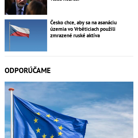
Česko chce, aby sa na asanáciu
územia vo Vrběticiach použili
zmrazené ruské aktíva
ODPORÚČAME