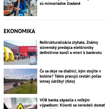
sú mimoriadne žiadané
EKONOMIKA
Reštrukturalizácia zlyhala. Známy
slovenský predajca elektroniky
definitívne končí a mieri k bankrotu
Čo sa deje na diaľnici, kým stojíte v
kolóne? Takto pracujú cestári počas
letnej údržby! (foto)
VÚB banka zápasila s veľkým
výpadkom: Klienti sa nevedeli dostať