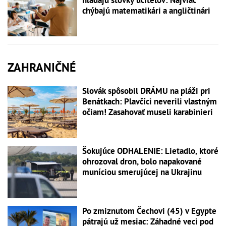
chýbajú matematikári a angličtinári
ZAHRANIČNÉ
Slovák spôsobil DRÁMU na pláži pri
Benátkach: Plavčíci neverili vlastným
očiam! Zasahovať museli karabinieri
Šokujúce ODHALENIE: Lietadlo, ktoré
ohrozoval dron, bolo napakované
muníciou smerujúcej na Ukrajinu
Po zmiznutom Čechovi (45) v Egypte
pátrajú už mesiac: Záhadné veci pod