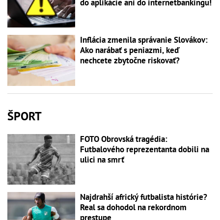
do aplikácie ani do internetbankingu!
Inflácia zmenila správanie Slovákov:
Ako narábať s peniazmi, keď
nechcete zbytočne riskovať?
ŠPORT
FOTO Obrovská tragédia:
Futbalového reprezentanta dobili na
ulici na smrť
Najdrahší africký futbalista histórie?
Real sa dohodol na rekordnom
prestupe