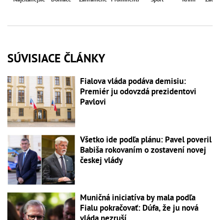
SÚVISIACE ČLÁNKY
Fialova vláda podáva demisiu:
Premiér ju odovzdá prezidentovi
Pavlovi
Všetko ide podľa plánu: Pavel poveril
Babiša rokovaním o zostavení novej
českej vlády
Muničná iniciatíva by mala podľa
Fialu pokračovať: Dúfa, že ju nová
vláda nezruší