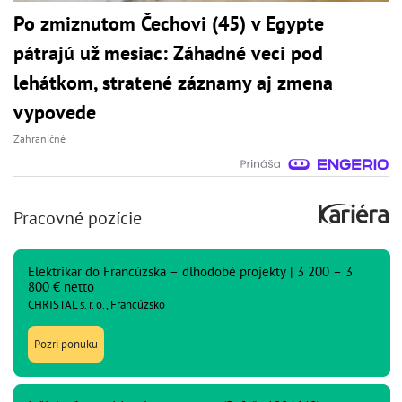
Po zmiznutom Čechovi (45) v Egypte
pátrajú už mesiac: Záhadné veci pod
lehátkom, stratené záznamy aj zmena
vypovede
Zahraničné
Pracovné pozície
Elektrikár do Francúzska – dlhodobé projekty | 3 200 – 3
800 € netto
CHRISTAL s. r. o., Francúzsko
Pozri ponuku