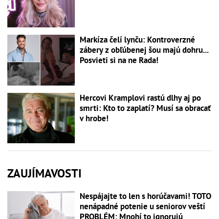
Markíza čelí lynču: Kontroverzné
zábery z obľúbenej šou majú dohru...
Posvieti si na ne Rada!
Hercovi Kramplovi rastú dlhy aj po
smrti: Kto to zaplatí? Musí sa obracať
v hrobe!
ZAUJÍMAVOSTI
Nespájajte to len s horúčavami! TOTO
nenápadné potenie u seniorov veští
PROBLÉM: Mnohí to ignorujú