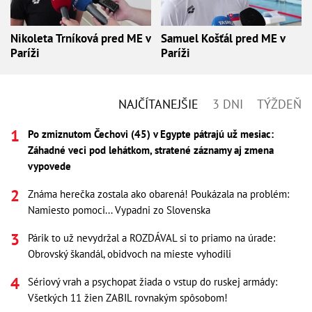
Nikoleta Trníková pred ME v
Samuel Košťál pred ME v
Paríži
Paríži
NAJČÍTANEJŠIE
3 DNI
TÝŽDEŇ
Po zmiznutom Čechovi (45) v Egypte pátrajú už mesiac:
Záhadné veci pod lehátkom, stratené záznamy aj zmena
vypovede
Známa herečka zostala ako obarená! Poukázala na problém:
Namiesto pomoci... Vypadni zo Slovenska
Párik to už nevydržal a ROZDÁVAL si to priamo na úrade:
Obrovský škandál, obidvoch na mieste vyhodili
Sériový vrah a psychopat žiada o vstup do ruskej armády:
Všetkých 11 žien ZABIL rovnakým spôsobom!