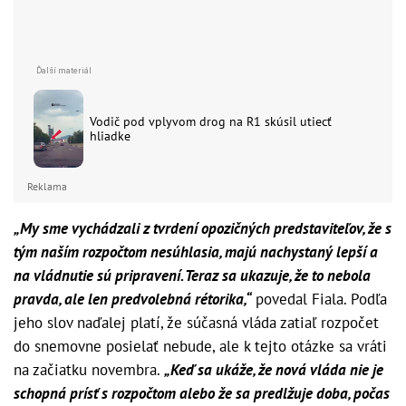
Vodič pod vplyvom drog na R1 skúsil utiecť
hliadke
Reklama
„My sme vychádzali z tvrdení opozičných predstaviteľov, že s
tým naším rozpočtom nesúhlasia, majú nachystaný lepší a
na vládnutie sú pripravení. Teraz sa ukazuje, že to nebola
pravda, ale len predvolebná rétorika,“
povedal Fiala. Podľa
jeho slov naďalej platí, že súčasná vláda zatiaľ rozpočet
do snemovne posielať nebude, ale k tejto otázke sa vráti
na začiatku novembra.
„Keď sa ukáže, že nová vláda nie je
schopná prísť s rozpočtom alebo že sa predlžuje doba, počas