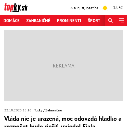
36 °C
6. august
,
Jozefína
DOMÁCE
ZAHRANIČNÉ
PROMINENTI
ŠPORT
ZAUJÍMAV
22.10.2025 15:16
Topky
Zahraničné
Vláda nie je urazená, moc odovzdá hladko a
rozpočet bude riešiť, uviedol Fiala