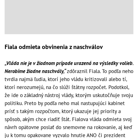
Fiala odmieta obvinenia z naschválov
„Vláda nie je v žiadnom prípade urazená na výsledky volieb.
Nerobíme žiadne naschvály,“
zdôraznil Fiala. To podľa neho
tvrdia najmä ľudia, ktorí jeho vládu kritizovali alebo tí,
ktorí nerozumejú, na čo slúži štátny rozpočet. Podotkol,
že ide o základný nástroj vlády, ktorým uskutočňuje svoju
politiku. Preto by podľa neho mal nastupujúci kabinet
prísť s takým rozpočtom, ktorý ukazuje jej priority a
spôsob, akým chce riadiť štát. Fialova vláda odmieta svoj
návrh opätovne poslať do snemovne na rokovanie, aj keď
ju k tomu opakovane vyzvalo hnutie ANO či prezident