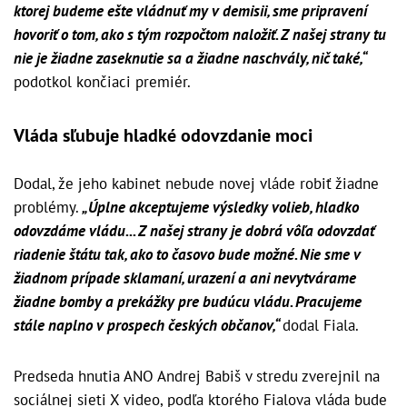
ktorej budeme ešte vládnuť my v demisii, sme pripravení
hovoriť o tom, ako s tým rozpočtom naložiť. Z našej strany tu
nie je žiadne zaseknutie sa a žiadne naschvály, nič také,“
podotkol končiaci premiér.
Vláda sľubuje hladké odovzdanie moci
Dodal, že jeho kabinet nebude novej vláde robiť žiadne
problémy.
„Úplne akceptujeme výsledky volieb, hladko
odovzdáme vládu... Z našej strany je dobrá vôľa odovzdať
riadenie štátu tak, ako to časovo bude možné. Nie sme v
žiadnom prípade sklamaní, urazení a ani nevytvárame
žiadne bomby a prekážky pre budúcu vládu. Pracujeme
stále naplno v prospech českých občanov,“
dodal Fiala.
Predseda hnutia ANO Andrej Babiš v stredu zverejnil na
sociálnej sieti X video, podľa ktorého Fialova vláda bude