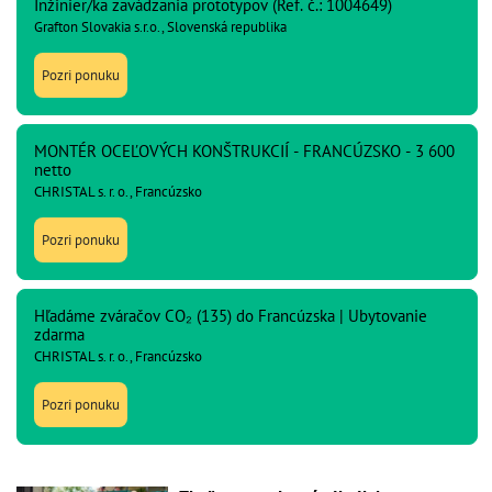
Inžinier/ka zavádzania prototypov (Ref. č.: 1004649)
Grafton Slovakia s.r.o., Slovenská republika
Pozri ponuku
MONTÉR OCEĽOVÝCH KONŠTRUKCIÍ - FRANCÚZSKO - 3 600
netto
CHRISTAL s. r. o., Francúzsko
Pozri ponuku
Hľadáme zváračov CO₂ (135) do Francúzska | Ubytovanie
zdarma
CHRISTAL s. r. o., Francúzsko
Pozri ponuku