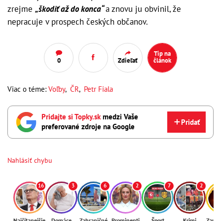
zrejme
„škodiť až do konca“
a znovu ju obvinil, že
nepracuje v prospech českých občanov.
Tip na
0
Zdieľať
článok
Viac o téme:
Voľby
,
ČR
,
Petr Fiala
Pridajte si Topky.sk
medzi Vaše
Pridať
preferované zdroje na Google
Nahlásiť chybu
16
3
6
2
7
2
Najčítanejšie
Domáce
Zahraničné
Prominenti
Šport
Krimi
Zaují