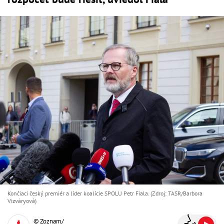
Končiaci český premiér a líder koalície SPOLU Petr Fiala. (Zdroj: TASR/Barbora
Vizváryová)
© Zoznam/