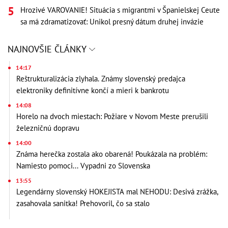
Hrozivé VAROVANIE! Situácia s migrantmi v Španielskej Ceute
sa má zdramatizovať: Unikol presný dátum druhej invázie
NAJNOVŠIE ČLÁNKY
14:17
Reštrukturalizácia zlyhala. Známy slovenský predajca
elektroniky definitívne končí a mieri k bankrotu
14:08
Horelo na dvoch miestach: Požiare v Novom Meste prerušili
železničnú dopravu
14:00
Známa herečka zostala ako obarená! Poukázala na problém:
Namiesto pomoci... Vypadni zo Slovenska
13:55
Legendárny slovenský HOKEJISTA mal NEHODU: Desivá zrážka,
zasahovala sanitka! Prehovoril, čo sa stalo