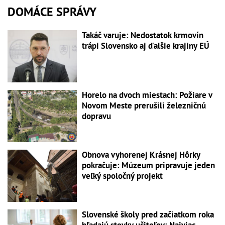
DOMÁCE SPRÁVY
Takáč varuje: Nedostatok krmovín
trápi Slovensko aj ďalšie krajiny EÚ
Horelo na dvoch miestach: Požiare v
Novom Meste prerušili železničnú
dopravu
Obnova vyhorenej Krásnej Hôrky
pokračuje: Múzeum pripravuje jeden
veľký spoločný projekt
Slovenské školy pred začiatkom roka
hľadajú stovky učiteľov: Najviac