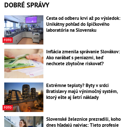
DOBRÉ SPRÁVY
Cesta od odberu krvi až po výsledok:
Unikátny pohľad do špičkového
laboratória na Slovensku
FOTO
Inflácia zmenila správanie Slovákov:
Ako narábať s peniazmi, keď
nechcete zbytočne riskovať?
Extrémne teploty? Byty v srdci
Bratislavy majú výnimočný systém,
ktorý ešte aj šetrí náklady
FOTO
Slovenské železnice prezradili, koho
dnes hľadajú najviac: Tieto profesie