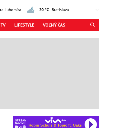
jtra Ľubomíra
20 °C
 TV
LIFESTYLE
VOĽNÝ ČAS
STREAM
NAŽIVO
Robin Schulz & Topic ft. Oaks