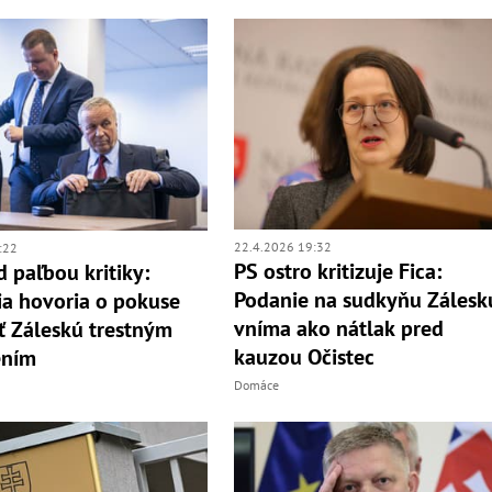
22.4.2026 19:32
:22
PS ostro kritizuje Fica:
d paľbou kritiky:
Podanie na sudkyňu Zálesk
a hovoria o pokuse
vníma ako nátlak pred
iť Záleskú trestným
kauzou Očistec
ním
Domáce