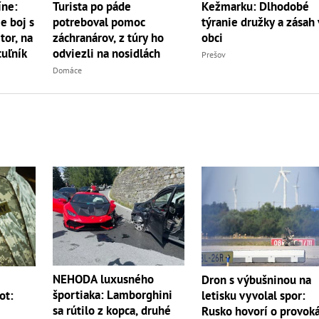
íne:
Turista po páde
Kežmarku: Dlhodobé
e boj s
potreboval pomoc
týranie družky a zásah 
r, na
záchranárov, z túry ho
obci
uľník
odviezli na nosidlách
Prešov
Domáce
NEHODA luxusného
m
Dron s výbušninou na
športiaka: Lamborghini
ot:
letisku vyvolal spor:
sa rútilo z kopca, druhé
Rusko hovorí o provoká