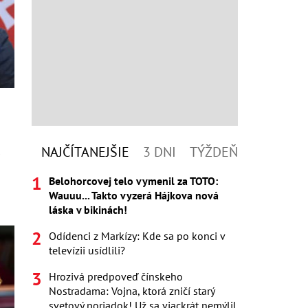
a
NAJČÍTANEJŠIE
3 DNI
TÝŽDEŇ
Belohorcovej telo vymenil za TOTO:
Wauuu... Takto vyzerá Hájkova nová
láska v bikinách!
Odídenci z Markízy: Kde sa po konci v
televízii usídlili?
Hrozivá predpoveď čínskeho
Nostradama: Vojna, ktorá zničí starý
svetový poriadok! Už sa viackrát nemýlil