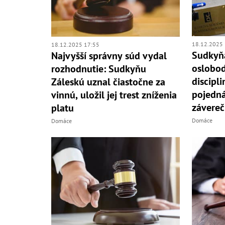
18.12.2025 
18.12.2025 17:55
Sudkyňa
Najvyšší správny súd vydal
oslobod
rozhodnutie: Sudkyňu
discipl
Záleskú uznal čiastočne za
pojedná
vinnú, uložil jej trest zníženia
závereč
platu
Domáce
Domáce