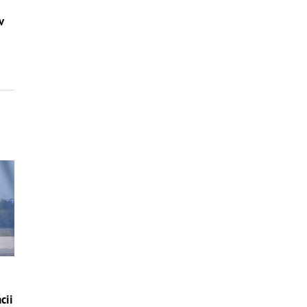
v
cii