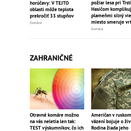
požiar lesa pri Trst
horúčavy: V TEJTO
Hasičom komplikuj
oblasti môže teplota
plameňmi silný vieto
prekročiť 33 stupňov
miesto smeruje vrt
Domáce
Domáce
ZAHRANIČNÉ
Otravné komáre možno
Američan v rusko
na vás neletia len tak:
väzení bojuje o živ
TEST výskumníkov, čo ich
Rodina žiada jeho