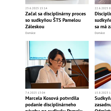
23.6.2025 15:14
22.6.2025 8
Začal sa disciplinárny proces
Discipl
so sudkyňou ŠTS Pamelou
sudkyň
Záleskou
sa má z
Domáce
Domáce
7.4.2025 13:04
15.8.2023 1
Marcela Kosová potvrdila
Sudkyňa
podanie disciplinárneho
zasadnu
návrhu na sudkyňu Pamelu
Odmieta