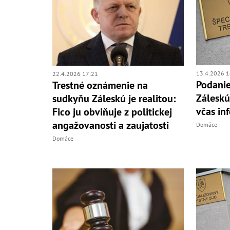
13.4.2026 1
22.4.2026 17:21
Podanie
Trestné oznámenie na
Záleskú
sudkyňu Záleskú je realitou:
včas in
Fico ju obviňuje z politickej
angažovanosti a zaujatosti
Domáce
Domáce