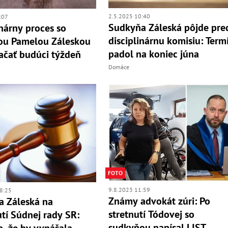
2.5.2025 10:40
:07
Sudkyňa Záleská pôjde pre
inárny proces so
disciplinárnu komisiu: Term
ou Pamelou Záleskou
padol na koniec júna
ačať budúci týždeň
Domáce
FOTO
9.8.2023 11:59
8:25
Známy advokát zúri: Po
 Záleská na
stretnutí Tódovej so
tí Súdnej rady SR:
sudkyňou napísal LIST
, že by vynášala