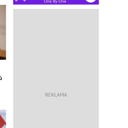
One By One
ú