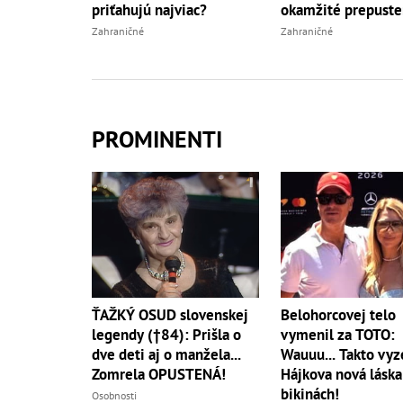
priťahujú najviac?
okamžité prepuste
Zahraničné
Zahraničné
PROMINENTI
ŤAŽKÝ OSUD slovenskej
Belohorcovej telo
legendy (†84): Prišla o
vymenil za TOTO:
dve deti aj o manžela...
Wauuu... Takto vyz
Zomrela OPUSTENÁ!
Hájkova nová láska
bikinách!
Osobnosti