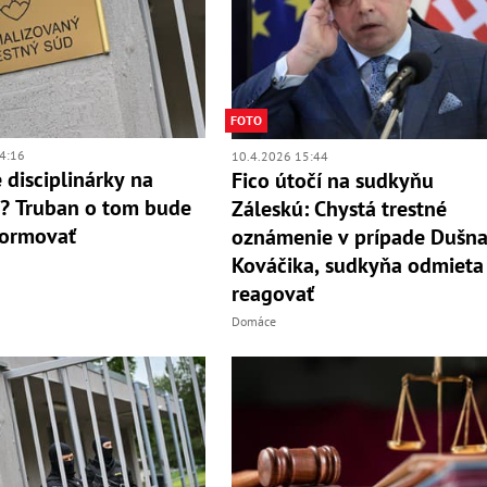
FOTO
4:16
10.4.2026 15:44
 disciplinárky na
Fico útočí na sudkyňu
? Truban o tom bude
Záleskú: Chystá trestné
formovať
oznámenie v prípade Dušn
Kováčika, sudkyňa odmieta
reagovať
Domáce