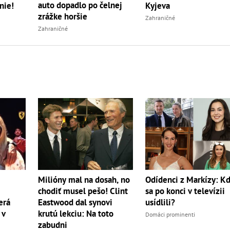
auto dopadlo po čelnej
nie!
Kyjeva
zrážke horšie
Zahraničné
Zahraničné
Milióny mal na dosah, no
Odídenci z Markízy: K
chodiť musel pešo! Clint
sa po konci v televízii
erá
Eastwood dal synovi
usídlili?
 v
krutú lekciu: Na toto
Domáci prominenti
zabudni