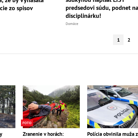
predsedovi súdu, podnet n
cie zo spisov
disciplinárku!
Domáce
1
2
FOTO
y
Zranenie v horách:
Polícia obvinila muža 