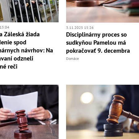
15:04
3.11.2025 15:26
 Záleská žiada
Disciplinárny proces so
enie spod
sudkyňou Pamelou má
inárnych návrhov: Na
pokračovať 9. decembra
vaní odzneli
Domáce
né reči