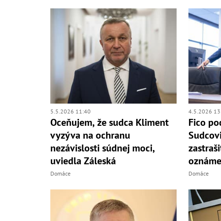
5.5.2026 11:40
4.5.2026 13
Oceňujem, že sudca Kliment
Fico po
vyzýva na ochranu
Sudcovi
nezávislosti súdnej moci,
zastraš
uviedla Záleská
oznáme
Domáce
Domáce