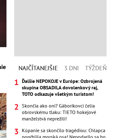
nie
NAJČÍTANEJŠIE
3 DNI
TÝŽDEŇ
Ďalšie NEPOKOJE v Európe: Ozbrojená
skupina OBSADILA dovolenkový raj,
TOTO odkazuje všetkým turistom!
Skončia ako oni? Gáboríkovci čelia
obrovskému tlaku: TIETO hokejové
manželstvá neprežili!
Kúpanie sa skončilo tragédiou: Chlapca
popŕhlila morská osa! Nepodarilo sa ho