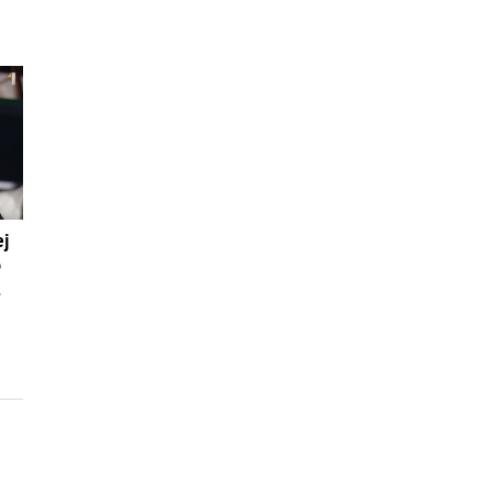
ej
o
.