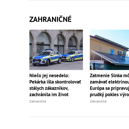
ZAHRANIČNÉ
Niečo jej nesedelo:
Zatmenie Slnka m
Pekárka išla skontrolovať
zamávať elektrino
stálych zákazníkov,
Európa sa pripravu
zachránila im život
prudký pokles výr
Zahraničné
Zahraničné