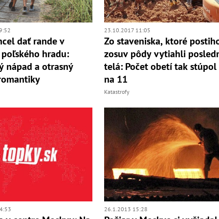
9:52
23.10.2017 11:05
hcel dať rande v
Zo staveniska, ktoré postih
 poľského hradu:
zosuv pôdy vytiahli posled
ý nápad a otrasný
telá: Počet obetí tak stúpol
romantiky
na 11
Katastrofy
4:53
26.1.2013 15:28