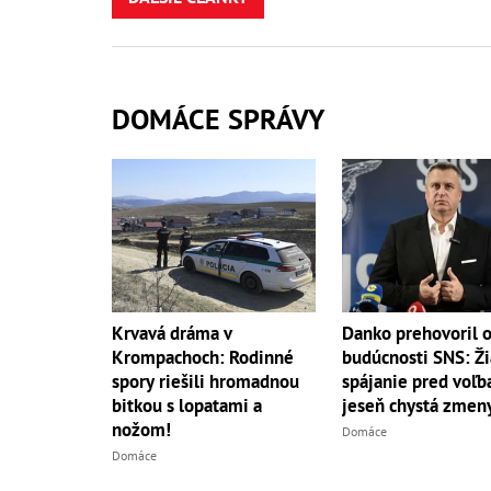
DOMÁCE SPRÁVY
Danko prehovoril 
Krvavá dráma v
budúcnosti SNS: Ž
Krompachoch: Rodinné
spájanie pred voľb
spory riešili hromadnou
jeseň chystá zmen
bitkou s lopatami a
nožom!
Domáce
Domáce