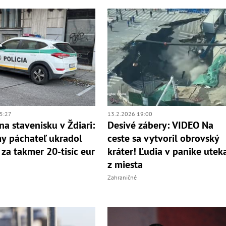
5:27
13.2.2026 19:00
na stavenisku v Ždiari:
Desivé zábery: VIDEO Na
y páchateľ ukradol
ceste sa vytvoril obrovský
 za takmer 20-tisíc eur
kráter! Ľudia v panike uteka
z miesta
Zahraničné