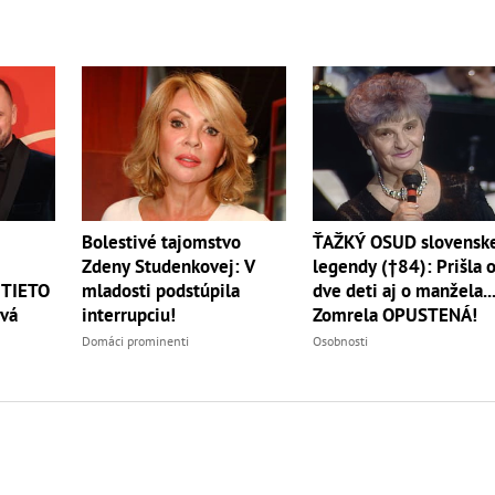
ŤAŽKÝ OSUD slovensk
Bolestivé tajomstvo
legendy (†84): Prišla 
Zdeny Studenkovej: V
dve deti aj o manžela..
 TIETO
mladosti podstúpila
Zomrela OPUSTENÁ!
vá
interrupciu!
Osobnosti
Domáci prominenti