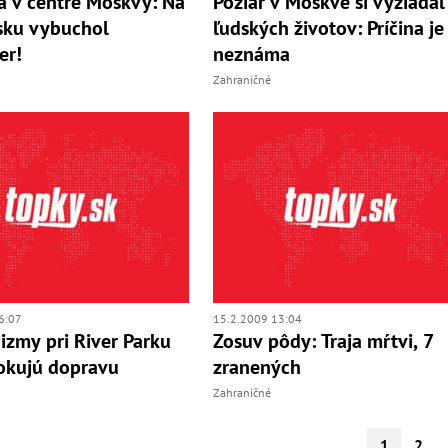
a v centre Moskvy: Na
Požiar v Moskve si vyžiadal
sku vybuchol
ľudských životov: Príčina je
er!
neznáma
Zahraničné
6:07
15.2.2009 13:04
zmy pri River Parku
Zosuv pôdy: Traja mŕtvi, 7
okujú dopravu
zranených
Zahraničné
1
2