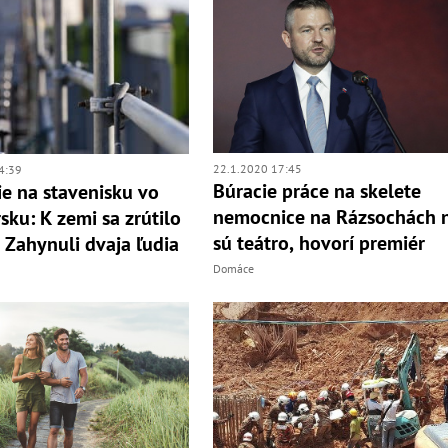
22.1.2020 17:45
4:39
Búracie práce na skelete
ie na stavenisku vo
nemocnice na Rázsochách 
sku: K zemi sa zrútilo
sú teátro, hovorí premiér
! Zahynuli dvaja ľudia
Domáce