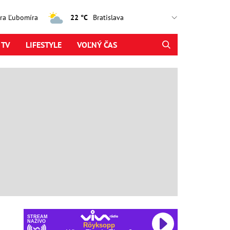
jtra Ľubomíra
22 °C
 TV
LIFESTYLE
VOĽNÝ ČAS
STREAM
NAŽIVO
Röyksopp