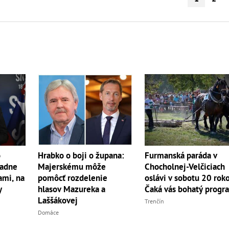
o
Furmanská paráda v
Hrabko o boji o župana:
iadne
Chocholnej-Velčiciach
Majerskému môže
ami, na
oslávi v sobotu 20 rok
pomôcť rozdelenie
y
Čaká vás bohatý progr
hlasov Mazureka a
Laššákovej
Trenčín
Domáce