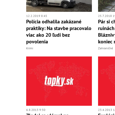
12.2.2019 8:45
25.7.2018 1
Polícia odhalila zakázané
Pár si c
praktiky: Na stavbe pracovalo
ruinách
viac ako 20 ľudí bez
Blázniv
povolenia
koniec 
Krimi
Zahraničné
6.8.2013 9:50
23.4.2013 1