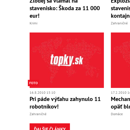
Zlodej sa vlámal na
Explózi
stavenisko: Škoda za 11 000
staveni
eur!
kontajn
Krimi
Zahraničné
FOTO
16.8.2010 15:10
17.2.2010 1
Pri páde výťahu zahynulo 11
Mechani
robotníkov!
opäť bl
Zahraničné
Domáce
ĎALŠIE ČLÁNKY