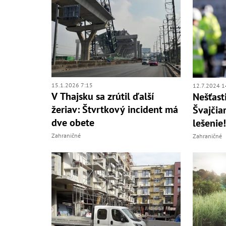
15.1.2026 7:15
12.7.2024 1
V Thajsku sa zrútil ďalší
Nešťast
žeriav: Štvrtkový incident má
Švajčiar
dve obete
lešenie
Zahraničné
Zahraničné