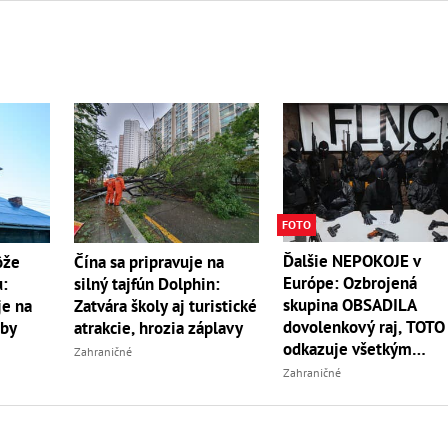
FOTO
Ďalšie NEPOKOJE v
ôže
Čína sa pripravuje na
Európe: Ozbrojená
u:
silný tajfún Dolphin:
skupina OBSADILA
je na
Zatvára školy aj turistické
dovolenkový raj, TOTO
oby
atrakcie, hrozia záplavy
odkazuje všetkým
Zahraničné
turistom!
Zahraničné