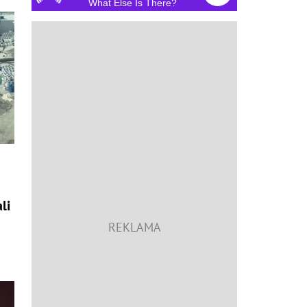
What Else Is There?
li