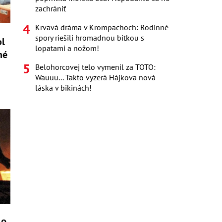
zachrániť
Krvavá dráma v Krompachoch: Rodinné
spory riešili hromadnou bitkou s
ol
lopatami a nožom!
né
Belohorcovej telo vymenil za TOTO:
Wauuu... Takto vyzerá Hájkova nová
láska v bikinách!