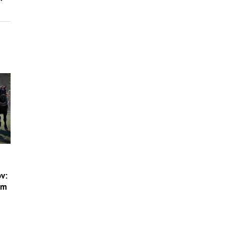
ov:
am