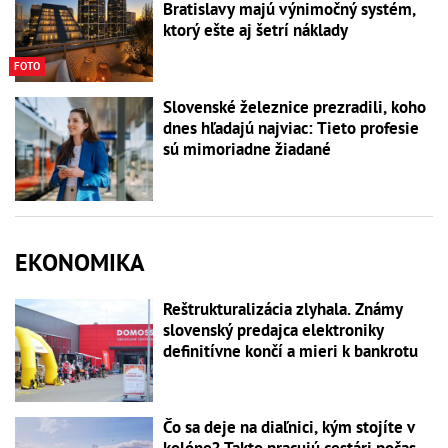
Bratislavy majú výnimočný systém,
ktorý ešte aj šetrí náklady
FOTO
Slovenské železnice prezradili, koho
dnes hľadajú najviac: Tieto profesie
sú mimoriadne žiadané
EKONOMIKA
Reštrukturalizácia zlyhala. Známy
slovenský predajca elektroniky
definitívne končí a mieri k bankrotu
Čo sa deje na diaľnici, kým stojíte v