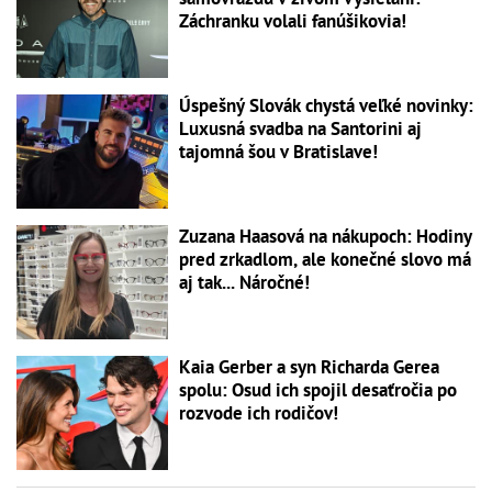
Záchranku volali fanúšikovia!
Úspešný Slovák chystá veľké novinky:
Luxusná svadba na Santorini aj
tajomná šou v Bratislave!
Zuzana Haasová na nákupoch: Hodiny
pred zrkadlom, ale konečné slovo má
aj tak... Náročné!
Kaia Gerber a syn Richarda Gerea
spolu: Osud ich spojil desaťročia po
rozvode ich rodičov!