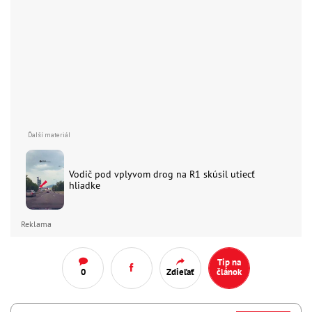
Vodič pod vplyvom drog na R1 skúsil utiecť
hliadke
Reklama
Tip na
0
Zdieľať
článok