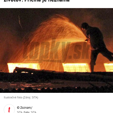
Ilustračné foto (Zdroj: SITA)
© Zoznam/
SITA,
Foto
: SITA