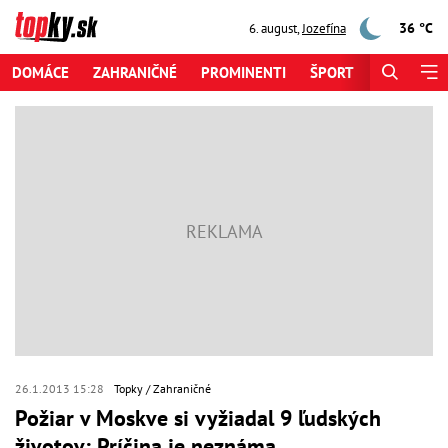
36 °C
6. august
,
Jozefína
DOMÁCE
ZAHRANIČNÉ
PROMINENTI
ŠPORT
ZAUJÍMAV
26.1.2013 15:28
Topky
Zahraničné
Požiar v Moskve si vyžiadal 9 ľudských
životov: Príčina je neznáma