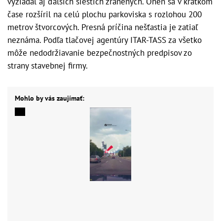
vyžiadal aj ďalších šiestich zranených. Oheň sa v krátkom
čase rozšíril na celú plochu parkoviska s rozlohou 200
metrov štvorcových. Presná príčina nešťastia je zatiaľ
neznáma. Podľa tlačovej agentúry ITAR-TASS za všetko
môže nedodržiavanie bezpečnostných predpisov zo
strany stavebnej firmy.
Mohlo by vás zaujímať: