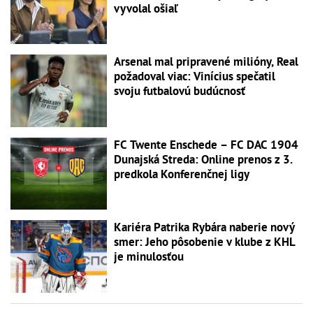
vyvolal ošiaľ
Arsenal mal pripravené milióny, Real
požadoval viac: Vinícius spečatil
svoju futbalovú budúcnosť
FC Twente Enschede – FC DAC 1904
Dunajská Streda: Online prenos z 3.
predkola Konferenčnej ligy
Kariéra Patrika Rybára naberie nový
smer: Jeho pôsobenie v klube z KHL
je minulosťou