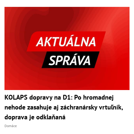
KOLAPS dopravy na D1: Po hromadnej
nehode zasahuje aj záchranársky vrtuľník,
doprava je odklaňaná
Domáce