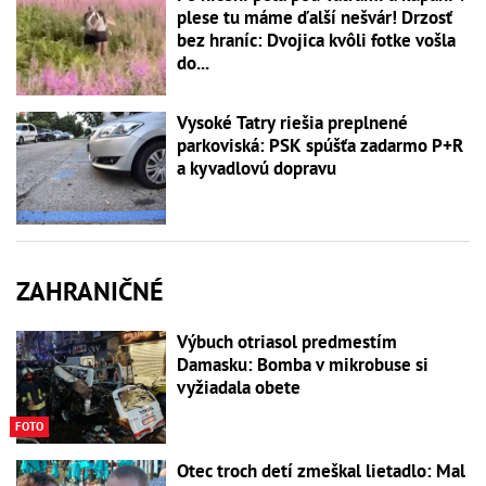
plese tu máme ďalší nešvár! Drzosť
bez hraníc: Dvojica kvôli fotke vošla
do...
Vysoké Tatry riešia preplnené
parkoviská: PSK spúšťa zadarmo P+R
a kyvadlovú dopravu
ZAHRANIČNÉ
Výbuch otriasol predmestím
Damasku: Bomba v mikrobuse si
vyžiadala obete
FOTO
Otec troch detí zmeškal lietadlo: Mal