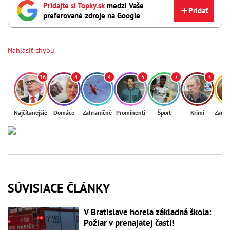
Pridajte si Topky.sk
medzi Vaše
Pridať
preferované zdroje na Google
Nahlásiť chybu
16
4
4
5
7
3
Najčítanejšie
Domáce
Zahraničné
Prominenti
Šport
Krimi
Zaují
SÚVISIACE ČLÁNKY
V Bratislave horela základná škola:
Požiar v prenajatej časti!