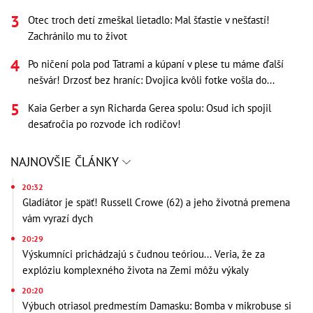
Otec troch detí zmeškal lietadlo: Mal šťastie v nešťastí!
Zachránilo mu to život
Po ničení pola pod Tatrami a kúpaní v plese tu máme ďalší
nešvár! Drzosť bez hraníc: Dvojica kvôli fotke vošla do...
Kaia Gerber a syn Richarda Gerea spolu: Osud ich spojil
desaťročia po rozvode ich rodičov!
NAJNOVŠIE ČLÁNKY
20:32
Gladiátor je späť! Russell Crowe (62) a jeho životná premena
vám vyrazí dych
20:29
Výskumníci prichádzajú s čudnou teóriou... Veria, že za
explóziu komplexného života na Zemi môžu výkaly
20:20
Výbuch otriasol predmestím Damasku: Bomba v mikrobuse si