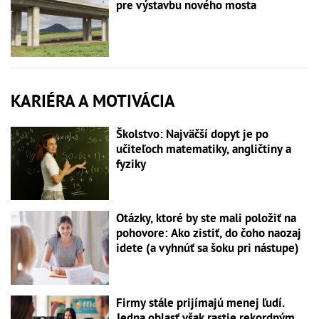
pre výstavbu nového mosta
KARIÉRA A MOTIVÁCIA
Školstvo: Najväčší dopyt je po
učiteľoch matematiky, angličtiny a
fyziky
Otázky, ktoré by ste mali položiť na
pohovore: Ako zistiť, do čoho naozaj
idete (a vyhnúť sa šoku pri nástupe)
Firmy stále prijímajú menej ľudí.
Jedna oblasť však rastie rekordným