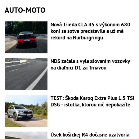
AUTO-MOTO
Nová Trieda CLA 45 s výkonom 680
koní sa sotva predstavila a už má
rekord na Nurburgringu
NDS začala s vylepšovaním vozovky
na diaľnici D1 za Trnavou
TEST: Škoda Karoq Extra Plus 1.5 TSI
DSG - istotka, ktorou nič nepokazíte
Úsek košickej R4 dočasne uzatvoria