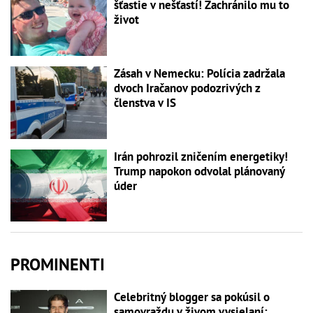
šťastie v nešťastí! Zachránilo mu to
život
Zásah v Nemecku: Polícia zadržala
dvoch Iračanov podozrivých z
členstva v IS
Irán pohrozil zničením energetiky!
Trump napokon odvolal plánovaný
úder
PROMINENTI
Celebritný blogger sa pokúsil o
samovraždu v živom vysielaní: