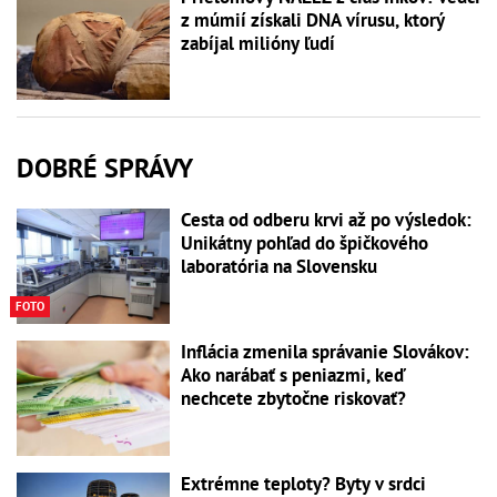
z múmií získali DNA vírusu, ktorý
zabíjal milióny ľudí
DOBRÉ SPRÁVY
Cesta od odberu krvi až po výsledok:
Unikátny pohľad do špičkového
laboratória na Slovensku
FOTO
Inflácia zmenila správanie Slovákov:
Ako narábať s peniazmi, keď
nechcete zbytočne riskovať?
Extrémne teploty? Byty v srdci