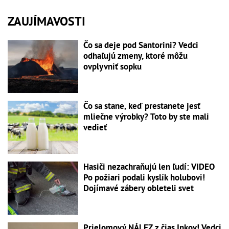
ZAUJÍMAVOSTI
Čo sa deje pod Santorini? Vedci
odhaľujú zmeny, ktoré môžu
ovplyvniť sopku
Čo sa stane, keď prestanete jesť
mliečne výrobky? Toto by ste mali
vedieť
Hasiči nezachraňujú len ľudí: VIDEO
Po požiari podali kyslík holubovi!
Dojímavé zábery obleteli svet
Prielomový NÁLEZ z čias Inkov! Vedci