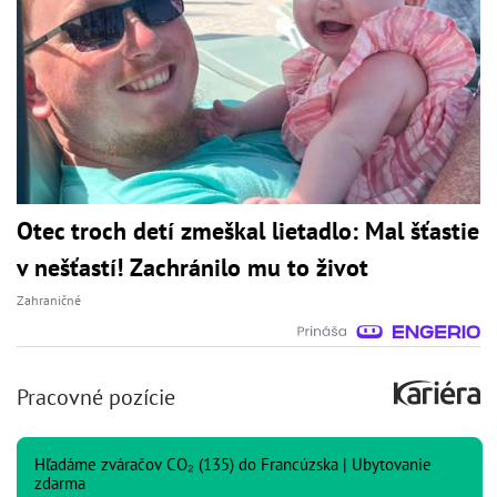
Otec troch detí zmeškal lietadlo: Mal šťastie
v nešťastí! Zachránilo mu to život
Zahraničné
Pracovné pozície
Hľadáme zváračov CO₂ (135) do Francúzska | Ubytovanie
zdarma