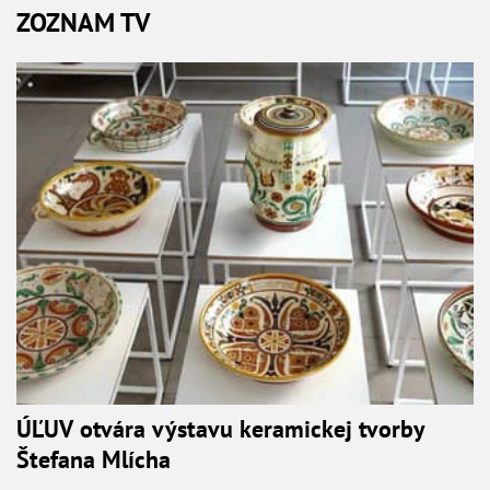
ZOZNAM TV
ÚĽUV otvára výstavu keramickej tvorby
Štefana Mlícha