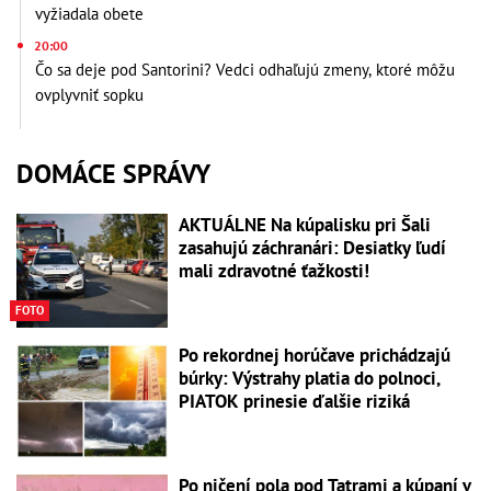
vyžiadala obete
20:00
Čo sa deje pod Santorini? Vedci odhaľujú zmeny, ktoré môžu
ovplyvniť sopku
DOMÁCE SPRÁVY
AKTUÁLNE Na kúpalisku pri Šali
zasahujú záchranári: Desiatky ľudí
mali zdravotné ťažkosti!
FOTO
Po rekordnej horúčave prichádzajú
búrky: Výstrahy platia do polnoci,
PIATOK prinesie ďalšie riziká
Po ničení pola pod Tatrami a kúpaní v