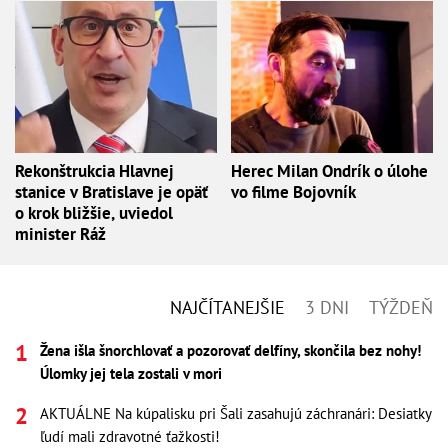
Rekonštrukcia Hlavnej
Herec Milan Ondrík o úlohe
stanice v Bratislave je opäť
vo filme Bojovník
o krok bližšie, uviedol
minister Ráž
NAJČÍTANEJŠIE
3 DNI
TÝŽDEŇ
Žena išla šnorchlovať a pozorovať delfíny, skončila bez nohy!
Úlomky jej tela zostali v mori
AKTUÁLNE Na kúpalisku pri Šali zasahujú záchranári: Desiatky
ľudí mali zdravotné ťažkosti!