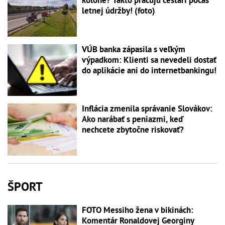
kolóne? Takto pracujú cestári počas
letnej údržby! (foto)
VÚB banka zápasila s veľkým
výpadkom: Klienti sa nevedeli dostať
do aplikácie ani do internetbankingu!
Inflácia zmenila správanie Slovákov:
Ako narábať s peniazmi, keď
nechcete zbytočne riskovať?
ŠPORT
FOTO Messiho žena v bikinách:
Komentár Ronaldovej Georginy