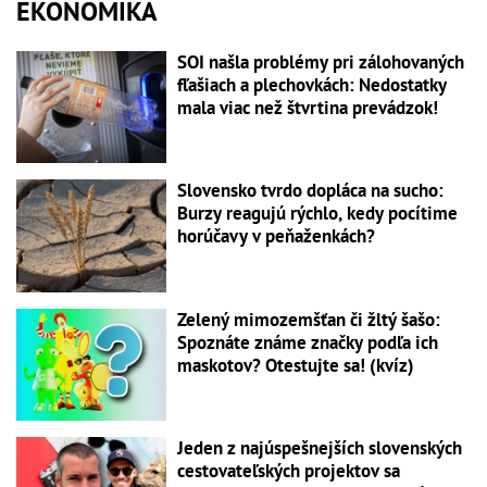
EKONOMIKA
SOI našla problémy pri zálohovaných
fľašiach a plechovkách: Nedostatky
mala viac než štvrtina prevádzok!
Slovensko tvrdo dopláca na sucho:
Burzy reagujú rýchlo, kedy pocítime
horúčavy v peňaženkách?
Zelený mimozemšťan či žltý šašo:
Spoznáte známe značky podľa ich
maskotov? Otestujte sa! (kvíz)
Jeden z najúspešnejších slovenských
cestovateľských projektov sa