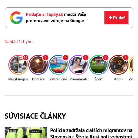
Pridajte si Topky.sk
medzi Vaše
Pridať
preferované zdroje na Google
Nahlásiť chybu
16
3
4
5
7
4
Najčítanejšie
Domáce
Zahraničné
Prominenti
Šport
Krimi
Zaují
SÚVISIACE ČLÁNKY
Polícia zadržala ďalších migrantov na
Slovensku: Štyria Rusi boli vyhostení