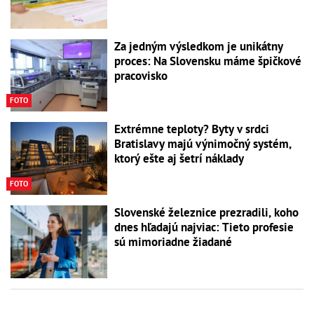
Za jedným výsledkom je unikátny
proces: Na Slovensku máme špičkové
pracovisko
FOTO
Extrémne teploty? Byty v srdci
Bratislavy majú výnimočný systém,
ktorý ešte aj šetrí náklady
FOTO
Slovenské železnice prezradili, koho
dnes hľadajú najviac: Tieto profesie
sú mimoriadne žiadané