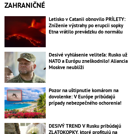
ZAHRANIČNÉ
Letisko v Catanii obnovilo PRÍLETY:
Zníženie výstrahy po erupcii sopky
Etna vrátilo prevádzku do normálu
Desivé vyhlásenie veliteľa: Rusko už
NATO a Európu zneškodnilo! Aliancia
Moskve neublíži
Pozor na uštipnutie komárom na
dovolenke: V Európe pribúdajú
prípady nebezpečného ochorenia!
DESIVÝ TREND V Rusku pribúdajú
ZLATOKOPKY, ktoré profitujú na