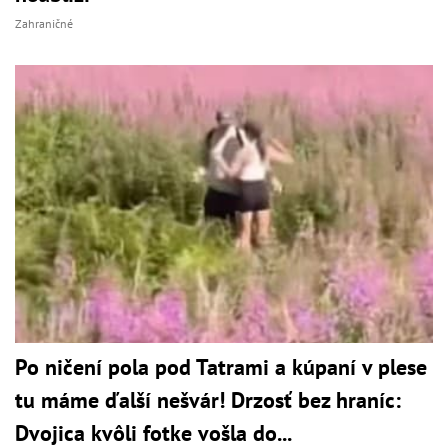
Zahraničné
Po ničení pola pod Tatrami a kúpaní v plese
tu máme ďalší nešvár! Drzosť bez hraníc:
Dvojica kvôli fotke vošla do...