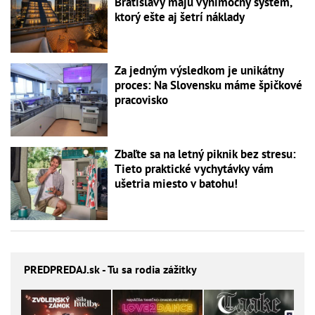
Bratislavy majú výnimočný systém,
ktorý ešte aj šetrí náklady
Za jedným výsledkom je unikátny
proces: Na Slovensku máme špičkové
pracovisko
Zbaľte sa na letný piknik bez stresu:
Tieto praktické vychytávky vám
ušetria miesto v batohu!
PREDPREDAJ
.sk - Tu sa rodia zážitky