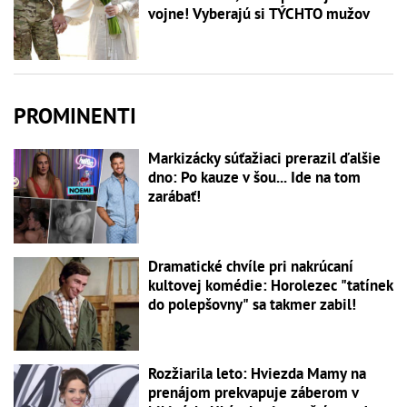
vojne! Vyberajú si TÝCHTO mužov
PROMINENTI
Markizácky súťažiaci prerazil ďalšie
dno: Po kauze v šou... Ide na tom
zarábať!
Dramatické chvíle pri nakrúcaní
kultovej komédie: Horolezec "tatínek
do polepšovny" sa takmer zabil!
Rozžiarila leto: Hviezda Mamy na
prenájom prekvapuje záberom v