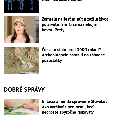
Zomrela na šesť minút a zažila život
po živote: Smrti sa už nebojím,
hovorí Patty
Čo sa tu stalo pred 3000 rokmi?
Archeológovia narazili na záhadné
pozostatky
DOBRÉ SPRÁVY
Inflácia zmenila správanie Slovákov:
Ako narábať s peniazmi, keď
nechcete zbytočne riskovať?