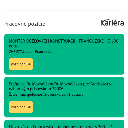
Pracovné pozície
MONTÉR OCEĽOVÝCH KONŠTRUKCIÍ - FRANCÚZSKO - 3 600
netto
CHRISTAL s. r. o., Francúzsko
Pozri ponuku
Staňte sa Rušňovodičom/Rušňovodičkou pre Bratislavu s
náborovým príspevkom 2400€
Železničná spoločnosť Slovensko, a.s., Bratislava
Pozri ponuku
Elektrikár do Francúzska – dlhodobé projekty | 3 200 – 3