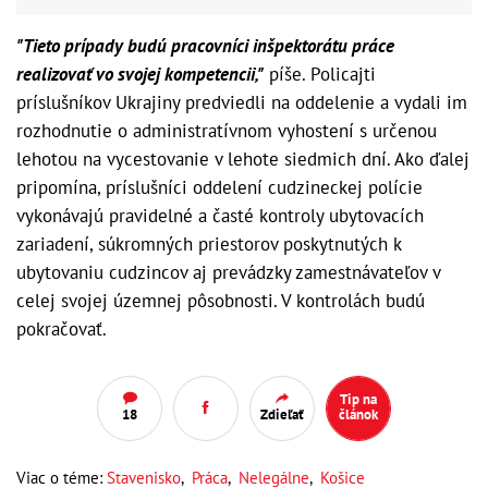
"Tieto prípady budú pracovníci inšpektorátu práce
realizovať vo svojej kompetencii,"
píše. Policajti
príslušníkov Ukrajiny predviedli na oddelenie a vydali im
rozhodnutie o administratívnom vyhostení s určenou
lehotou na vycestovanie v lehote siedmich dní. Ako ďalej
pripomína, príslušníci oddelení cudzineckej polície
vykonávajú pravidelné a časté kontroly ubytovacích
zariadení, súkromných priestorov poskytnutých k
ubytovaniu cudzincov aj prevádzky zamestnávateľov v
celej svojej územnej pôsobnosti. V kontrolách budú
pokračovať.
Tip na
18
Zdieľať
článok
Viac o téme:
Stavenisko
,
Práca
,
Nelegálne
,
Košice