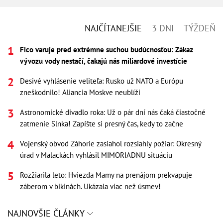
NAJČÍTANEJŠIE
3 DNI
TÝŽDEŇ
Fico varuje pred extrémne suchou budúcnosťou: Zákaz
vývozu vody nestačí, čakajú nás miliardové investície
Desivé vyhlásenie veliteľa: Rusko už NATO a Európu
zneškodnilo! Aliancia Moskve neublíži
Astronomické divadlo roka: Už o pár dní nás čaká čiastočné
zatmenie Slnka! Zapíšte si presný čas, kedy to začne
Vojenský obvod Záhorie zasiahol rozsiahly požiar: Okresný
úrad v Malackách vyhlásil MIMORIADNU situáciu
Rozžiarila leto: Hviezda Mamy na prenájom prekvapuje
záberom v bikinách. Ukázala viac než úsmev!
NAJNOVŠIE ČLÁNKY