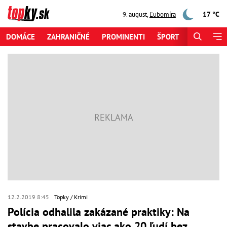
17 °C
9. august
,
Ľubomíra
DOMÁCE
ZAHRANIČNÉ
PROMINENTI
ŠPORT
ZAUJÍMAV
12.2.2019 8:45
Topky
Krimi
Polícia odhalila zakázané praktiky: Na
stavbe pracovalo viac ako 20 ľudí bez