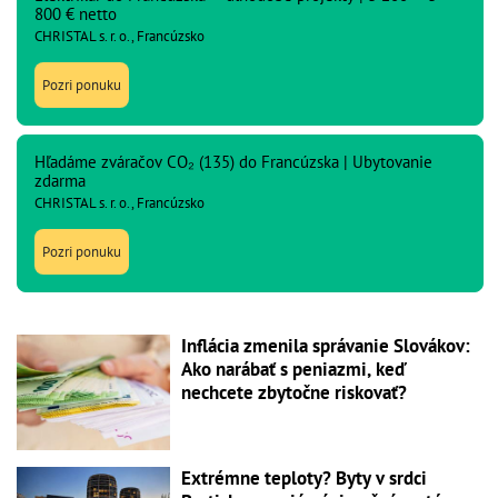
800 € netto
CHRISTAL s. r. o., Francúzsko
Pozri ponuku
Hľadáme zváračov CO₂ (135) do Francúzska | Ubytovanie
zdarma
CHRISTAL s. r. o., Francúzsko
Pozri ponuku
Inflácia zmenila správanie Slovákov:
Ako narábať s peniazmi, keď
nechcete zbytočne riskovať?
Extrémne teploty? Byty v srdci