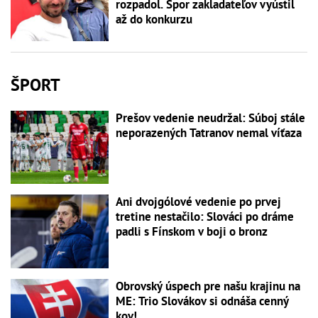
rozpadol. Spor zakladateľov vyústil
až do konkurzu
ŠPORT
Prešov vedenie neudržal: Súboj stále
neporazených Tatranov nemal víťaza
Ani dvojgólové vedenie po prvej
tretine nestačilo: Slováci po dráme
padli s Fínskom v boji o bronz
Obrovský úspech pre našu krajinu na
ME: Trio Slovákov si odnáša cenný
kov!