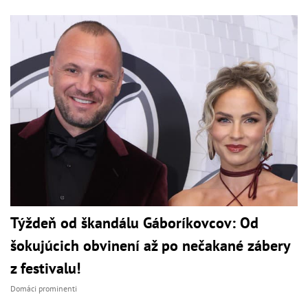
Týždeň od škandálu Gáboríkovcov: Od
šokujúcich obvinení až po nečakané zábery
z festivalu!
Domáci prominenti