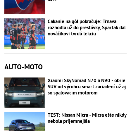
Čakanie na gól pokračuje: Trnava
rozhodla už do prestávky, Spartak dal
nováčikovi tvrdú lekciu
AUTO-MOTO
Xiaomi SkyNomad N70 a N90 - obrie
SUV od výrobcu smart zariadení už aj
so spaľovacím motorom
TEST: Nissan Micra - Micra ešte nikdy
nebola príjemnejšia