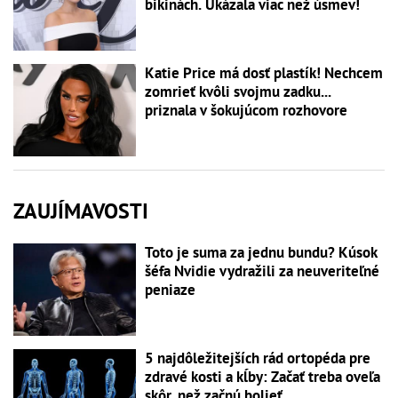
bikinách. Ukázala viac než úsmev!
Katie Price má dosť plastík! Nechcem
zomrieť kvôli svojmu zadku...
priznala v šokujúcom rozhovore
ZAUJÍMAVOSTI
Toto je suma za jednu bundu? Kúsok
šéfa Nvidie vydražili za neuveriteľné
peniaze
5 najdôležitejších rád ortopéda pre
zdravé kosti a kĺby: Začať treba oveľa
skôr, než začnú bolieť