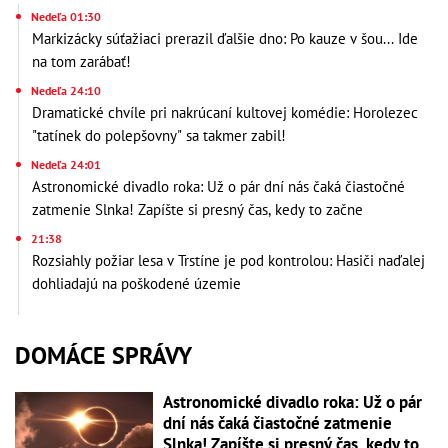
Nedeľa 01:30
Markizácky súťažiaci prerazil ďalšie dno: Po kauze v šou... Ide
na tom zarábať!
Nedeľa 24:10
Dramatické chvíle pri nakrúcaní kultovej komédie: Horolezec
"tatínek do polepšovny" sa takmer zabil!
Nedeľa 24:01
Astronomické divadlo roka: Už o pár dní nás čaká čiastočné
zatmenie Slnka! Zapíšte si presný čas, kedy to začne
21:38
Rozsiahly požiar lesa v Trstíne je pod kontrolou: Hasiči naďalej
dohliadajú na poškodené územie
DOMÁCE SPRÁVY
Astronomické divadlo roka: Už o pár
dní nás čaká čiastočné zatmenie
Slnka! Zapíšte si presný čas, kedy to