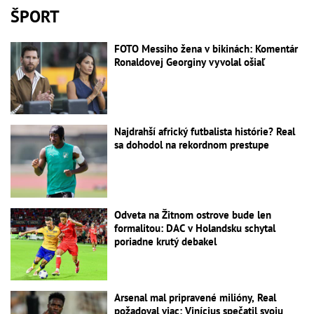
ŠPORT
FOTO Messiho žena v bikinách: Komentár
Ronaldovej Georginy vyvolal ošiaľ
Najdrahší africký futbalista histórie? Real
sa dohodol na rekordnom prestupe
Odveta na Žitnom ostrove bude len
formalitou: DAC v Holandsku schytal
poriadne krutý debakel
Arsenal mal pripravené milióny, Real
požadoval viac: Vinícius spečatil svoju