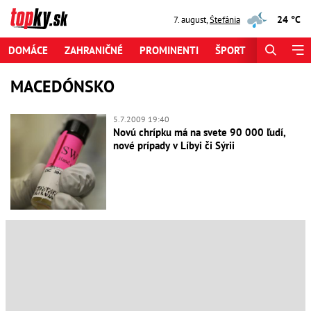
24 °C
7. august
,
Štefánia
DOMÁCE
ZAHRANIČNÉ
PROMINENTI
ŠPORT
ZAUJÍMAV
MACEDÓNSKO
5.7.2009 19:40
Novú chrípku má na svete 90 000 ľudí,
nové prípady v Líbyi či Sýrii