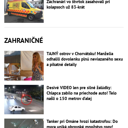
Záchranári vo štvrtok zasahovali pri
kolapsoch už 83-krát
ZAHRANIČNÉ
TAJNÝ ostrov v Chorvátsku! Manželia
odhalili dovolenku plnú neviazaného sexu
a pikatné detaily
Desivé VIDEO len pre silné žalúdky:
Chlapca zabilo na priechode auto! Telo
našli o 150 metrov ďalej
Tanker pri Ománe hrozí katastrofou: Do
mora uniká obrovské množstvo ropy!