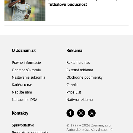
futbalovú budúcnosť
O Zoznam.sk
Reklama
Právne informácie
Reklama u nás
Ochrana súkromia
Externá reklama
Nastavenie súkromia
Obchodné podmienky
Kariéra u nás
Cenník
Napíšte nám
Price List
Nariadenie DSA
Natívna reklama
Kontakty
Spravodajstvo
© 1997 – 2026 Zoznam, s.r.o.
Autorské práva sú vyhradené.
Produktové oddelenie