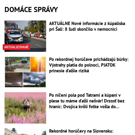
DOMÁCE SPRÁVY
AKTUÁLNE Nové informácie z kúpaliska
pri Šali: 8 ľudí skončilo v nemocnici
AKTUALIZOVANÉ
Po rekordnej horúčave prichádzajú búrky:
Výstrahy platia do polnoci, PIATOK
prinesie ďalšie riziká
Po ničení pola pod Tatrami a kúpaní v
plese tu máme ďalší nešvár! Drzosť bez
hraníc: Dvojica kvôli fotke vošla do...
Rekordné horúčavy na Slovensku: