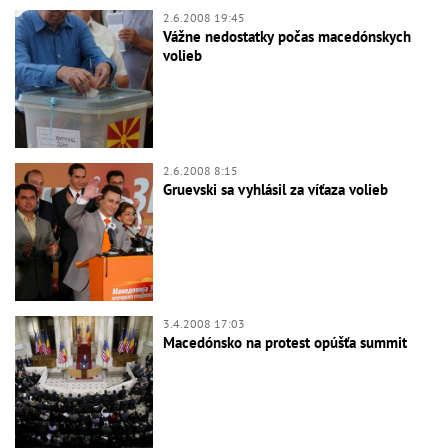
2.6.2008 19:45
Vážne nedostatky počas macedónskych
volieb
2.6.2008 8:15
Gruevski sa vyhlásil za víťaza volieb
3.4.2008 17:03
Macedónsko na protest opúšťa summit