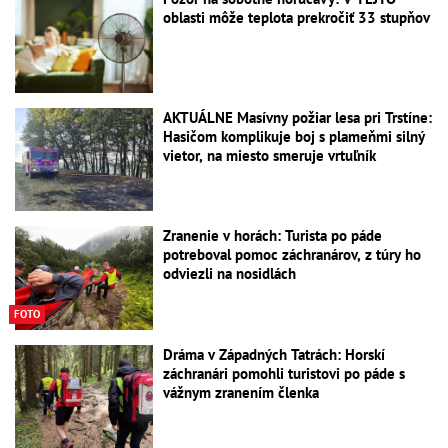
oblasti môže teplota prekročiť 33 stupňov
AKTUÁLNE Masívny požiar lesa pri Trstíne:
Hasičom komplikuje boj s plameňmi silný
vietor, na miesto smeruje vrtuľník
Zranenie v horách: Turista po páde
potreboval pomoc záchranárov, z túry ho
odviezli na nosidlách
FOTO
Dráma v Západných Tatrách: Horskí
záchranári pomohli turistovi po páde s
vážnym zranením členka