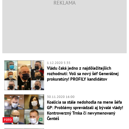
1.12.2020 5:35
Vládu čaká jedno z najdôležitejších
rozhodnutí: Volí sa nový šéf Generálnej
prokuratúry! PROFILY kandidátov
30.11.2020 16:00
Koalícia sa stále nedohodla na mene šéfa
GP: Problémy sprevádzali aj bývalé vlády!
Kontroverzný Trnka či nevymenovaný
Čentéš
FOTO