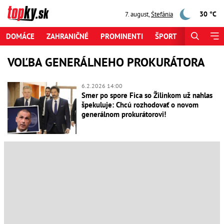
30 °C
7. august
,
Štefánia
DOMÁCE
ZAHRANIČNÉ
PROMINENTI
ŠPORT
ZAUJÍMAV
VOĽBA GENERÁLNEHO PROKURÁTORA
6.2.2026 14:00
Smer po spore Fica so Žilinkom už nahlas
špekuluje: Chcú rozhodovať o novom
generálnom prokurátorovi!