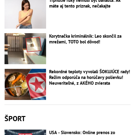
Tŕpnutie ruky nemusí byť banalita: Ak
máte aj tento príznak, nečakajte
Korytnačka kriminálnik: Leo skončil za
mrežami, TOTO bol dôvod!
Rekordné teploty vyvolali ŠOKUJÚCE rady!
Režim odporúča na horúčavy polievku!
Neuveriteľné, z AKÉHO zvierata
ŠPORT
USA - Slovensko: Online prenos zo