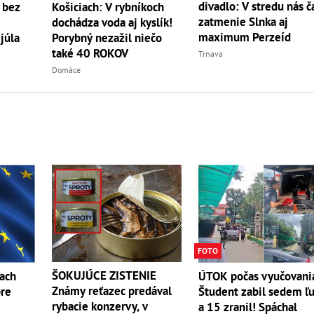
divadlo: V stredu nás č
 bez
Košiciach: V rybníkoch
zatmenie Slnka aj
dochádza voda aj kyslík!
maximum Perzeíd
júla
Porybný nezažil niečo
také 40 ROKOV
Trnava
Domáce
FOTO
ŠOKUJÚCE ZISTENIE
ťach
ÚTOK počas vyučovani
Známy reťazec predával
pre
Študent zabil sedem ľ
rybacie konzervy, v
a 15 zranil! Spáchal