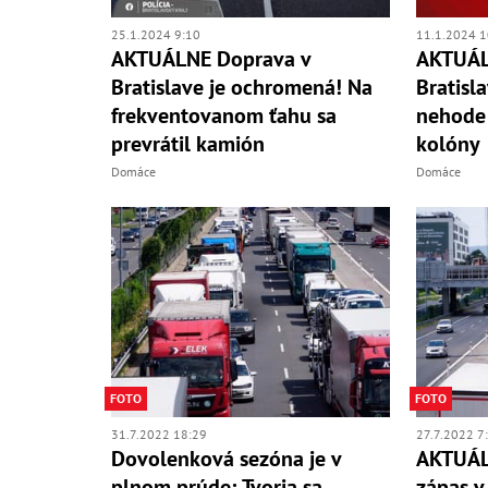
11.1.2024 1
25.1.2024 9:10
AKTUÁL
AKTUÁLNE Doprava v
Bratisla
Bratislave je ochromená! Na
nehode 
frekventovanom ťahu sa
kolóny
prevrátil kamión
Domáce
Domáce
FOTO
FOTO
31.7.2022 18:29
27.7.2022 7
Dovolenková sezóna je v
AKTUÁL
plnom prúde: Tvoria sa
zápas v 