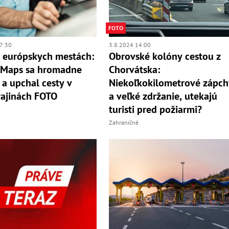
FOTO
7:30
3.8.2024 14:00
 európskych mestách:
Obrovské kolóny cestou z
 Maps sa hromadne
Chorvátska:
 a upchal cesty v
Niekoľkokilometrové zápch
rajinách FOTO
a veľké zdržanie, utekajú
turisti pred požiarmi?
Zahraničné