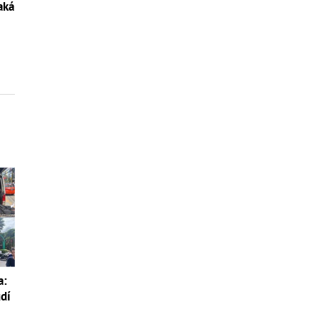
aká
a:
udí