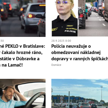
:30
28.9.2025 8:00
é PEKLO v Bratislave:
Polícia neuvažuje o
 čakalo hrozné ráno,
obmedzovaní nákladnej
státie v Dúbravke a
dopravy v ranných špičkác
 na Lamač!
Domáce