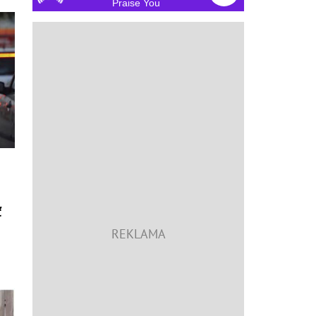
Praise You
ť