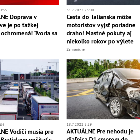
0:55
31.7.2023 23:00
NE Doprava v
Cesta do Talianska môže
ve je po ťažkej
motoristov vyjsť poriadne
ochromená! Tvoria sa
draho! Mastné pokuty aj
niekoľko rokov po výlete
Zahraničné
18.7.2022 8:29
:04
AKTUÁLNE Pre nehodu je
NE Vodiči musia pre
diaľnica D1 smerom do
Bratislave počítať s