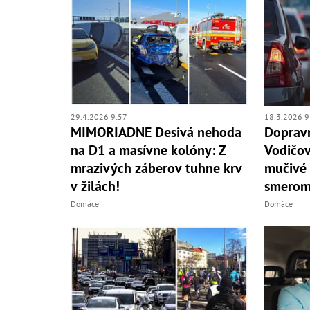
29.4.2026 9:57
18.3.2026 9
MIMORIADNE Desivá nehoda
Dopravn
na D1 a masívne kolóny: Z
Vodičov
mrazivých záberov tuhne krv
mučivé 
v žilách!
smerom
Domáce
Domáce