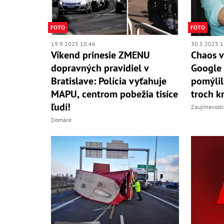
FOTO
FOTO
19.9.2025 10:46
30.5.2025 1
Víkend prinesie ZMENU
Chaos v
dopravných pravidiel v
Google
Bratislave: Polícia vyťahuje
pomýlil
MAPU, centrom pobežia tisíce
troch k
ľudí!
Zaujímavosti
Domáce