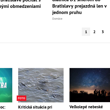
Bratislavy prejazdná len v
nými obmedzeniami
jednom pruhu
Domáce
1
2
3
FOTO
Veľkolepé nebeské
moc:
Kritická situácia pri