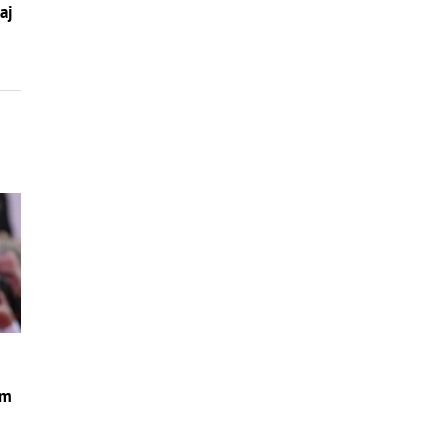
aj
om