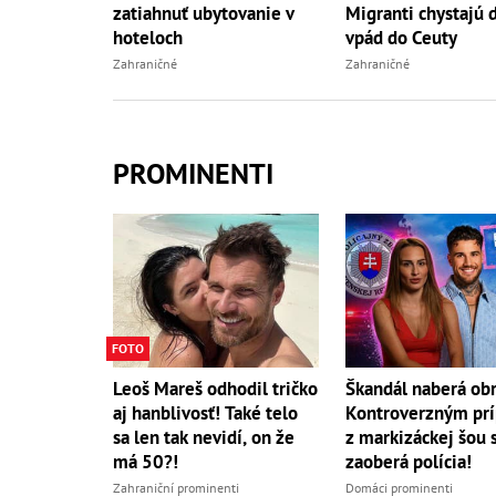
zatiahnuť ubytovanie v
Migranti chystajú 
hoteloch
vpád do Ceuty
Zahraničné
Zahraničné
PROMINENTI
FOTO
Leoš Mareš odhodil tričko
Škandál naberá obr
aj hanblivosť! Také telo
Kontroverzným pr
sa len tak nevidí, on že
z markizáckej šou 
má 50?!
zaoberá polícia!
Zahraniční prominenti
Domáci prominenti