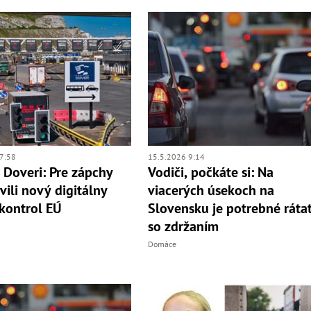
7:58
15.5.2026 9:14
 Doveri: Pre zápchy
Vodiči, počkáte si: Na
vili nový digitálny
viacerých úsekoch na
kontrol EÚ
Slovensku je potrebné ráta
so zdržaním
Domáce