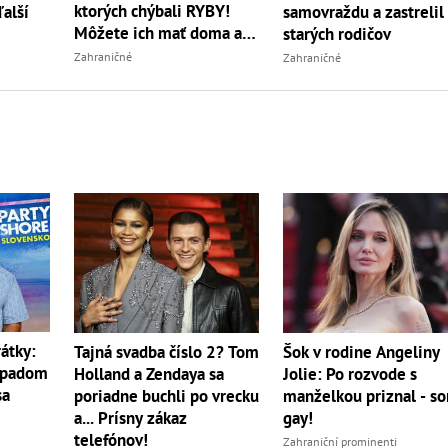
ktorých chýbali RYBY!
ďalší
samovraždu a zastrelil 
Môžete ich mať doma aj
starých rodičov
vy
Zahraničné
Zahraničné
átky:
Tajná svadba číslo 2? Tom
Šok v rodine Angeliny
ípadom
Holland a Zendaya sa
Jolie: Po rozvode s
sa
poriadne buchli po vrecku
manželkou priznal - s
a... Prísny zákaz
gay!
telefónov!
Zahraniční prominenti