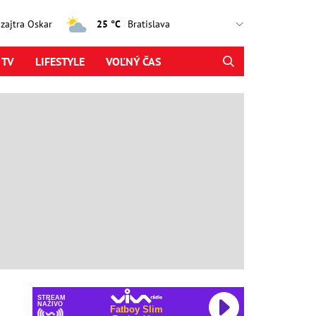
, zajtra Oskar
25 °C
 TV
LIFESTYLE
VOĽNÝ ČAS
STREAM
NAŽIVO
Fatboy Slim