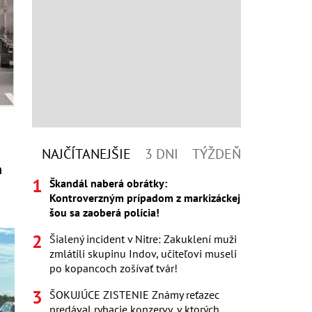
NAJČÍTANEJŠIE
3 DNI
TÝŽDEŇ
h
Škandál naberá obrátky:
Kontroverzným prípadom z markizáckej
šou sa zaoberá polícia!
Šialený incident v Nitre: Zakuklení muži
zmlátili skupinu Indov, učiteľovi museli
po kopancoch zošívať tvár!
ŠOKUJÚCE ZISTENIE Známy reťazec
predával rybacie konzervy, v ktorých