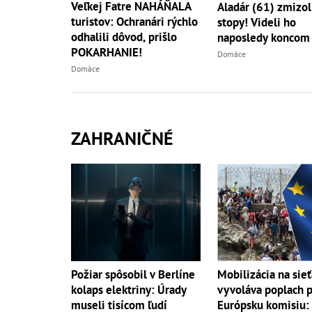
Veľkej Fatre NAHÁŇALA
Aladár (61) zmizol
turistov: Ochranári rýchlo
stopy! Videli ho
odhalili dôvod, prišlo
naposledy koncom 
POKARHANIE!
Domáce
Domáce
ZAHRANIČNÉ
Požiar spôsobil v Berlíne
Mobilizácia na sie
kolaps elektriny: Úrady
vyvoláva poplach 
museli tisícom ľudí
Európsku komisiu: