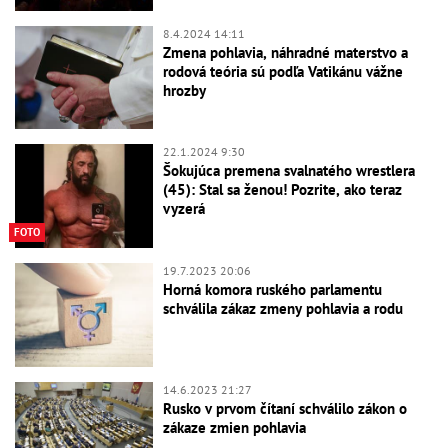
8.4.2024 14:11
Zmena pohlavia, náhradné materstvo a
rodová teória sú podľa Vatikánu vážne
hrozby
22.1.2024 9:30
Šokujúca premena svalnatého wrestlera
(45): Stal sa ženou! Pozrite, ako teraz
vyzerá
FOTO
19.7.2023 20:06
Horná komora ruského parlamentu
schválila zákaz zmeny pohlavia a rodu
14.6.2023 21:27
Rusko v prvom čítaní schválilo zákon o
zákaze zmien pohlavia