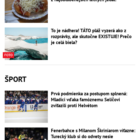
To je nádhera! TÁTO pláž vyzerá ako z
rozprávky, ale skutočne EXISTUJE! Prečo
je celá biela?
FOTO
ŠPORT
Prvá podmienka za postupom splnená:
Mladíci vďaka famóznemu Seličovi
zvíťazili proti Helvétom
Fenerbahce s Milanom Škriniarom víťazne:
Turecký klub si do odvety nesie