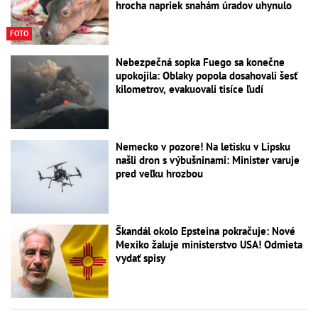
hrocha napriek snahám úradov uhynulo
FOTO
Nebezpečná sopka Fuego sa konečne
upokojila: Oblaky popola dosahovali šesť
kilometrov, evakuovali tisíce ľudí
Nemecko v pozore! Na letisku v Lipsku
našli dron s výbušninami: Minister varuje
pred veľku hrozbou
Škandál okolo Epsteina pokračuje: Nové
Mexiko žaluje ministerstvo USA! Odmieta
vydať spisy