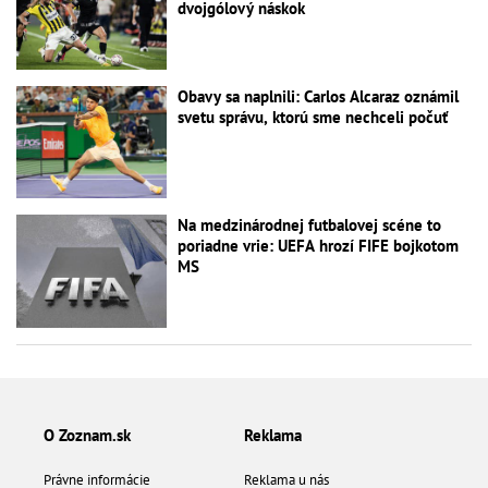
dvojgólový náskok
Obavy sa naplnili: Carlos Alcaraz oznámil
svetu správu, ktorú sme nechceli počuť
Na medzinárodnej futbalovej scéne to
poriadne vrie: UEFA hrozí FIFE bojkotom
MS
O Zoznam.sk
Reklama
Právne informácie
Reklama u nás