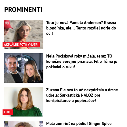
PROMINENTI
Toto je nová Pamela Anderson? Krásna
blondínka, ale... Tento rozdiel udrie do
očí!
AKTUÁLNE FOTO VNÚTRI
Nela Pocisková roky mlčala, teraz TO
konečne verejne priznala: Filip Tůma ju
požiadal o ruku!
Zuzana Fialová to už nevydržala a drsne
udrela: Sarkastická NÁLOŽ pre
konšpirátorov a popieračov!
FOTO
Mala zomrieť na pódiu! Ginger Spice