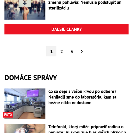
zmenu pohlavia: Nemusia podstúpiť ani
sterilizáciu
ĎALŠIE ČLÁNKY
1
2
3
DOMÁCE SPRÁVY
Čo sa deje s vašou krvou po odbere?
Nahliadli sme do laboratória, kam sa
bežne nikto nedostane
FOTO
Telefonát, ktorý môže pripraviť rodinu o
peniaze: AI skopíruje hlas vašich blízkych,