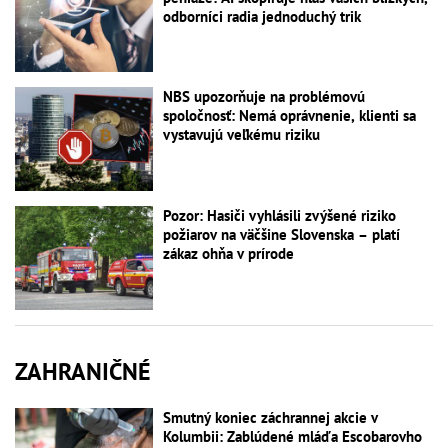
odborníci radia jednoduchý trik
NBS upozorňuje na problémovú
spoločnosť: Nemá oprávnenie, klienti sa
vystavujú veľkému riziku
Pozor: Hasiči vyhlásili zvýšené riziko
požiarov na väčšine Slovenska – platí
zákaz ohňa v prírode
ZAHRANIČNÉ
Smutný koniec záchrannej akcie v
Kolumbii: Zablúdené mláďa Escobarovho