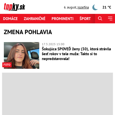
21 °C
6. august
,
Jozefína
DOMÁCE
ZAHRANIČNÉ
PROMINENTI
ŠPORT
ZAUJÍMAV
ZMENA POHLAVIA
17.3.2025 15:00
Šokujúca SPOVEĎ ženy (30), ktorá strávila
šesť rokov v tele muža: Takto si to
nepredstavovala!
FOTO