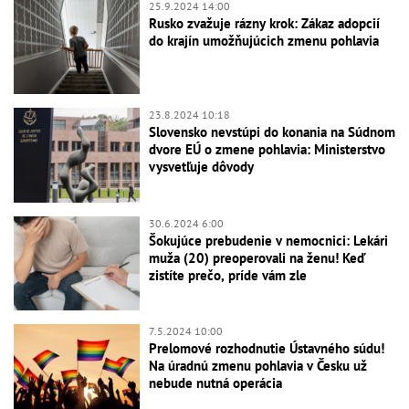
25.9.2024 14:00
Rusko zvažuje rázny krok: Zákaz adopcií
do krajín umožňujúcich zmenu pohlavia
23.8.2024 10:18
Slovensko nevstúpi do konania na Súdnom
dvore EÚ o zmene pohlavia: Ministerstvo
vysvetľuje dôvody
30.6.2024 6:00
Šokujúce prebudenie v nemocnici: Lekári
muža (20) preoperovali na ženu! Keď
zistíte prečo, príde vám zle
7.5.2024 10:00
Prelomové rozhodnutie Ústavného súdu!
Na úradnú zmenu pohlavia v Česku už
nebude nutná operácia