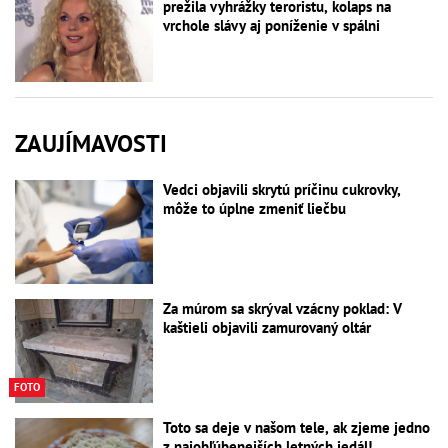
prežila vyhrážky teroristu, kolaps na
vrchole slávy aj poníženie v spálni
ZAUJÍMAVOSTI
Vedci objavili skrytú príčinu cukrovky,
môže to úplne zmeniť liečbu
Za múrom sa skrýval vzácny poklad: V
kaštieli objavili zamurovaný oltár
FOTO
Toto sa deje v našom tele, ak zjeme jedno
z najobľúbenejších letných jedál!