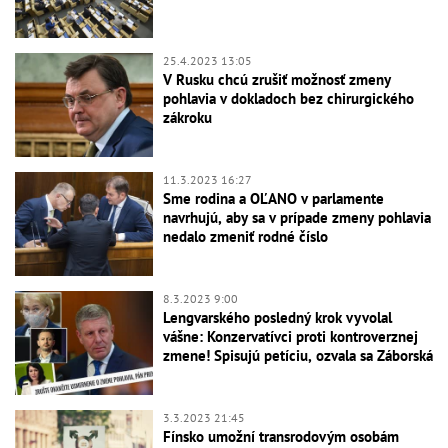
25.4.2023 13:05
V Rusku chcú zrušiť možnosť zmeny
pohlavia v dokladoch bez chirurgického
zákroku
11.3.2023 16:27
Sme rodina a OĽANO v parlamente
navrhujú, aby sa v prípade zmeny pohlavia
nedalo zmeniť rodné číslo
8.3.2023 9:00
Lengvarského posledný krok vyvolal
vášne: Konzervatívci proti kontroverznej
zmene! Spisujú petíciu, ozvala sa Záborská
3.3.2023 21:45
Fínsko umožní transrodovým osobám