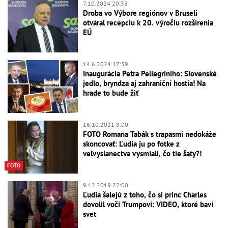
7.10.2024 20:33
Droba vo Výbore regiónov v Bruseli
otváral recepciu k 20. výročiu rozšírenia
EÚ
14.6.2024 17:59
Inaugurácia Petra Pellegriniho: Slovenské
jedlo, bryndza aj zahraniční hostia! Na
hrade to bude žiť
16.10.2021 8:00
FOTO Romana Tabák s trapasmi nedokáže
skoncovať: Ľudia ju po fotke z
veľvyslanectva vysmiali, čo tie šaty?!
FOTO
9.12.2019 22:00
Ľudia šalejú z toho, čo si princ Charles
dovolil voči Trumpovi: VIDEO, ktoré baví
svet