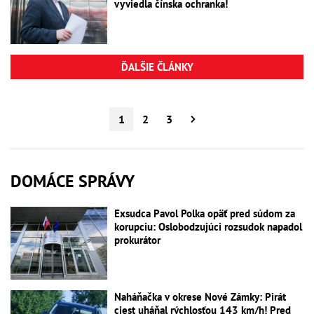
vyviedla čínska ochranka!
ĎALŠIE ČLÁNKY
1
2
3
DOMÁCE SPRÁVY
Exsudca Pavol Polka opäť pred súdom za
korupciu: Oslobodzujúci rozsudok napadol
prokurátor
Naháňačka v okrese Nové Zámky: Pirát
ciest uháňal rýchlosťou 143 km/h! Pred