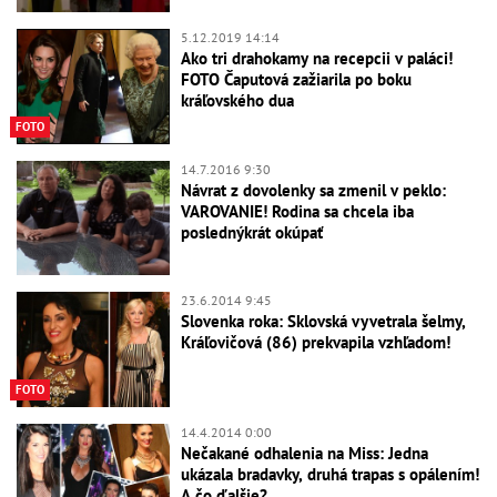
5.12.2019 14:14
Ako tri drahokamy na recepcii v paláci!
FOTO Čaputová zažiarila po boku
kráľovského dua
FOTO
14.7.2016 9:30
Návrat z dovolenky sa zmenil v peklo:
VAROVANIE! Rodina sa chcela iba
poslednýkrát okúpať
23.6.2014 9:45
Slovenka roka: Sklovská vyvetrala šelmy,
Kráľovičová (86) prekvapila vzhľadom!
FOTO
14.4.2014 0:00
Nečakané odhalenia na Miss: Jedna
ukázala bradavky, druhá trapas s opálením!
A čo ďalšie?