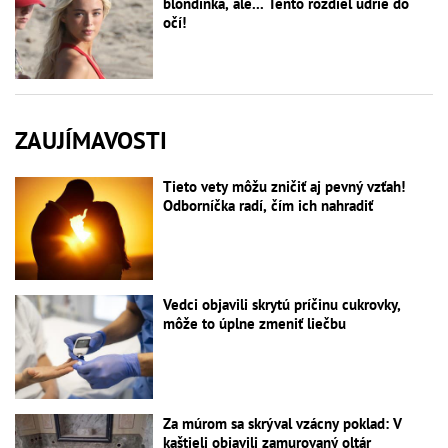
blondínka, ale... Tento rozdiel udrie do
očí!
ZAUJÍMAVOSTI
Tieto vety môžu zničiť aj pevný vzťah!
Odborníčka radí, čím ich nahradiť
Vedci objavili skrytú príčinu cukrovky,
môže to úplne zmeniť liečbu
Za múrom sa skrýval vzácny poklad: V
kaštieli objavili zamurovaný oltár