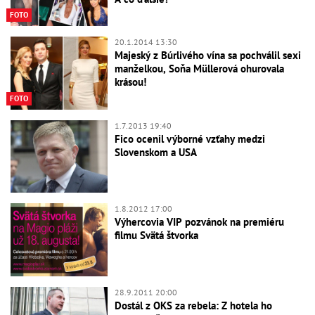
FOTO
20.1.2014 13:30
Majeský z Búrlivého vína sa pochválil sexi
manželkou, Soňa Müllerová ohurovala
krásou!
FOTO
1.7.2013 19:40
Fico ocenil výborné vzťahy medzi
Slovenskom a USA
1.8.2012 17:00
Výhercovia VIP pozvánok na premiéru
filmu Svätá štvorka
28.9.2011 20:00
Dostál z OKS za rebela: Z hotela ho