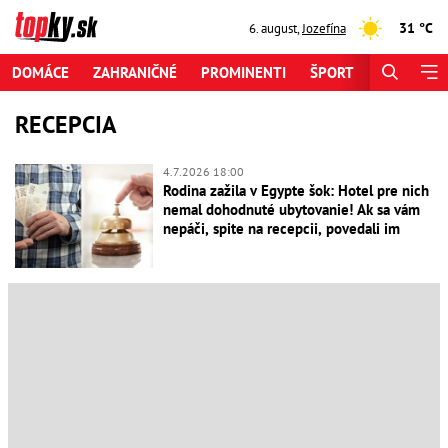
31 °C
6. august
,
Jozefína
DOMÁCE
ZAHRANIČNÉ
PROMINENTI
ŠPORT
ZAUJÍMAV
RECEPCIA
4.7.2026 18:00
Rodina zažila v Egypte šok: Hotel pre nich
nemal dohodnuté ubytovanie! Ak sa vám
nepáči, spite na recepcii, povedali im