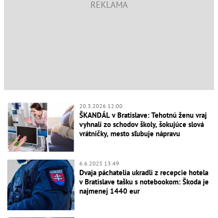
20.3.2026 12:00
ŠKANDÁL v Bratislave: Tehotnú ženu vraj
vyhnali zo schodov školy, šokujúce slová
vrátničky, mesto sľubuje nápravu
6.6.2025 13:49
Dvaja páchatelia ukradli z recepcie hotela
v Bratislave tašku s notebookom: Škoda je
najmenej 1440 eur