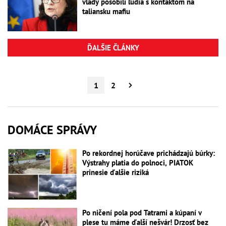
vlády pôsobili ľudia s kontaktom na
taliansku mafiu
ĎALŠIE ČLÁNKY
1
2
DOMÁCE SPRÁVY
Po rekordnej horúčave prichádzajú búrky:
Výstrahy platia do polnoci, PIATOK
prinesie ďalšie riziká
Po ničení pola pod Tatrami a kúpaní v
plese tu máme ďalší nešvár! Drzosť bez