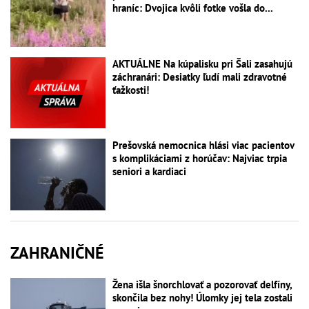
hraníc: Dvojica kvôli fotke vošla do...
AKTUÁLNE Na kúpalisku pri Šali zasahujú
záchranári: Desiatky ľudí mali zdravotné
ťažkosti!
Prešovská nemocnica hlási viac pacientov
s komplikáciami z horúčav: Najviac trpia
seniori a kardiaci
ZAHRANIČNÉ
Žena išla šnorchlovať a pozorovať delfíny,
skončila bez nohy! Úlomky jej tela zostali