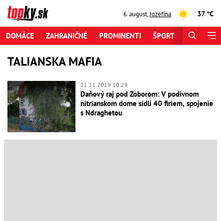
37 °C
6. august
,
Jozefína
DOMÁCE
ZAHRANIČNÉ
PROMINENTI
ŠPORT
ZAUJÍMAV
TALIANSKA MAFIA
21.11.2019 10:29
Daňový raj pod Zoborom: V podivnom
nitrianskom dome sídli 40 firiem, spojenie
s Ndraghetou