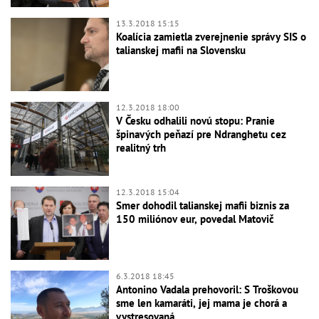
13.3.2018 15:15
Koalícia zamietla zverejnenie správy SIS o
talianskej mafii na Slovensku
12.3.2018 18:00
V Česku odhalili novú stopu: Pranie
špinavých peňazí pre Ndranghetu cez
realitný trh
12.3.2018 15:04
Smer dohodil talianskej mafii biznis za
150 miliónov eur, povedal Matovič
6.3.2018 18:45
Antonino Vadala prehovoril: S Troškovou
sme len kamaráti, jej mama je chorá a
vystresovaná