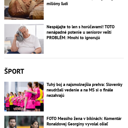
milióny ľudí
Nespájajte to len s horúčavami! TOTO
nenápadné potenie u seniorov veští
PROBLÉM: Mnohí to ignorujú
ŠPORT
Tuhý boj a najsmolnejšia prehra: Slovenky
neudržali vedenie a na MS si o finále
nezahrajú
FOTO Messiho žena v bikinách: Komentár
Ronaldovej Georginy vyvolal ošiaľ