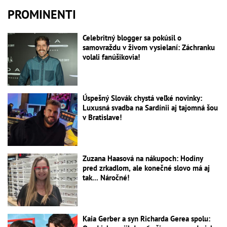
PROMINENTI
Celebritný blogger sa pokúsil o
samovraždu v živom vysielaní: Záchranku
volali fanúšikovia!
Úspešný Slovák chystá veľké novinky:
Luxusná svadba na Sardínii aj tajomná šou
v Bratislave!
Zuzana Haasová na nákupoch: Hodiny
pred zrkadlom, ale konečné slovo má aj
tak... Náročné!
Kaia Gerber a syn Richarda Gerea spolu: