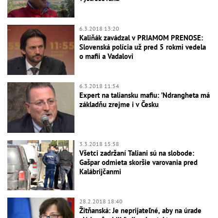
6.3.2018 13:20
Kaliňák zavádzal v PRIAMOM PRENOSE:
Slovenská polícia už pred 5 rokmi vedela
o mafii a Vadalovi
6.3.2018 11:54
Expert na taliansku mafiu: ’Ndrangheta má
základňu zrejme i v Česku
3.3.2018 15:58
Všetci zadržaní Taliani sú na slobode:
Gašpar odmieta skoršie varovania pred
Kalábrijčanmi
28.2.2018 18:40
Žitňanská: Je neprijateľné, aby na úrade