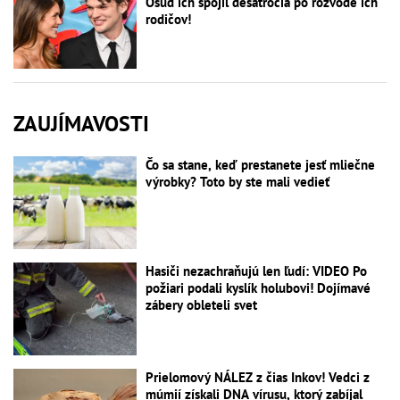
Osud ich spojil desaťročia po rozvode ich
rodičov!
ZAUJÍMAVOSTI
Čo sa stane, keď prestanete jesť mliečne
výrobky? Toto by ste mali vedieť
Hasiči nezachraňujú len ľudí: VIDEO Po
požiari podali kyslík holubovi! Dojímavé
zábery obleteli svet
Prielomový NÁLEZ z čias Inkov! Vedci z
múmií získali DNA vírusu, ktorý zabíjal