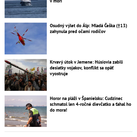
v mori
Osudný výlet do Álp: Mladá Češka (†13)
zahynula pred očami rodičov
Krvavý útok v Jemene: Húsíovia zabili
desiatky vojakov, konflikt sa opäť
vyostruje
Horor na pláži v Španielsku: Cudzinec
schmatol len 4-ročné dievčatko a ťahal ho
do mora!