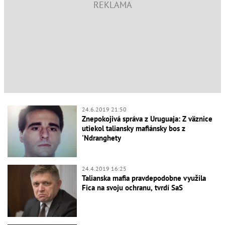
24.6.2019 21:50
Znepokojivá správa z Uruguaja: Z väznice
utiekol taliansky mafiánsky bos z
'Ndranghety
24.4.2019 16:25
Talianska mafia pravdepodobne využila
Fica na svoju ochranu, tvrdí SaS