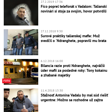
27.2.2019 17:36
Fico poprel telefonát s Vadalom: Talianski
novinári si stoja za svojím, hovor potvrdili
27.12.2018 9:30
Surové praktiky talianskej mafie: Muž
svedčil o 'Ndranghete, popravili mu brata
6.12.2018 16:00
Bilancia razie proti Ndranghete, najväčší
úder mafii za posledné roky: Tony kokaínu
a zhabané majetky
FOTO
11.4.2018 13:30
Sťažnosť Antonina Vadalu by mal súd riešiť
urgentne: Možno sa rozhodne už zajtra