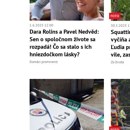
FOTO
1.6.2025 12:00
30.5.2025 1
Dara Rolins a Pavel Nedvěd:
Squatti
Sen o spoločnom živote sa
vyčíňa 
rozpadá! Čo sa stalo s ich
Ľudia p
hniezdočkom lásky?
vile, z
Domáci prominenti
Zo života
FOTO