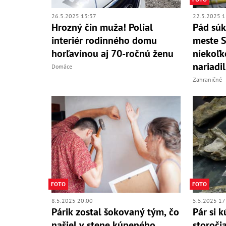
26.5.2025 13:37
22.5.2025 1
Hrozný čin muža! Polial
Pád súk
interiér rodinného domu
meste S
horľavinou aj 70-ročnú ženu
niekoľk
nariadi
Domáce
Zahraničné
FOTO
FOTO
8.5.2025 20:00
5.5.2025 17
Párik zostal šokovaný tým, čo
Pár si 
našiel v stene kúpeného
storočia