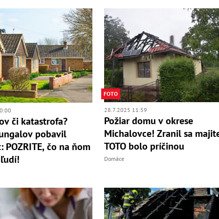
FOTO
28.7.2025 11:59
0:00
Požiar domu v okrese
v či katastrofa?
Michalovce! Zranil sa majite
ungalov pobavil
TOTO bolo príčinou
t: POZRITE, čo na ňom
ľudí!
Domáce