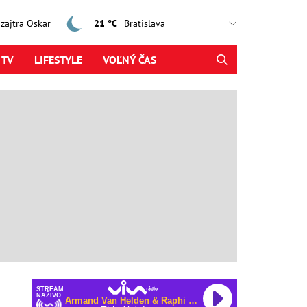
, zajtra Oskar
21 °C
 TV
LIFESTYLE
VOĽNÝ ČAS
STREAM
NAŽIVO
Armand Van Helden & Raphi & George Reid