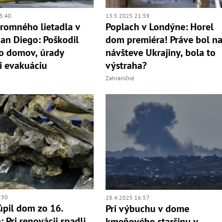
13.5.2025 21:59
5:40
Poplach v Londýne: Horel
romného lietadla v
dom premiéra! Práve bol n
an Diego: Poškodil
návšteve Ukrajiny, bola to
o domov, úrady
výstraha?
li evakuáciu
Zahraničné
:30
28.4.2025 16:57
kúpil dom zo 16.
Pri výbuchu v dome
: Pri renovácii spadli
kmeňového staršinu v