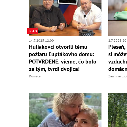
FOTO
14.7.2025 12:00
2.7.2025 20
Huliakovci otvorili tému
Pleseň,
požiaru Ľuptákovho domu:
si môžet
POTVRDENÉ, vieme, čo bolo
vzduchu
za tým, tvrdí dvojica!
domácn
Domáce
Zaujímavosti