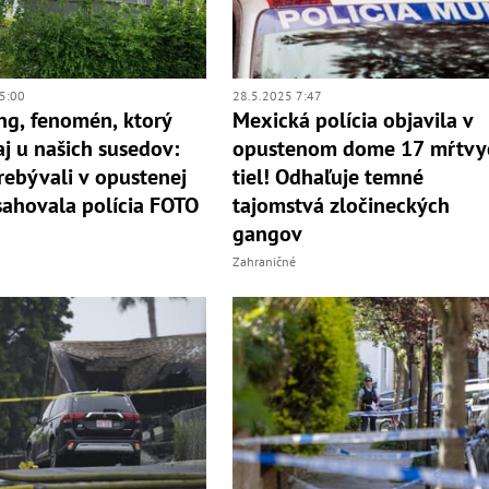
5:00
28.5.2025 7:47
ng, fenomén, ktorý
Mexická polícia objavila v
aj u našich susedov:
opustenom dome 17 mŕtvy
rebývali v opustenej
tiel! Odhaľuje temné
asahovala polícia FOTO
tajomstvá zločineckých
gangov
Zahraničné