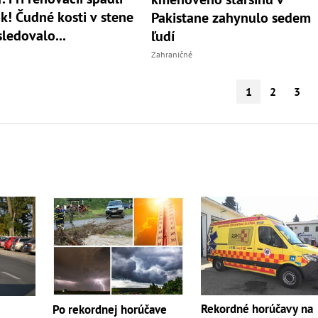
k! Čudné kosti v stene
Pakistane zahynulo sedem
sledovalo...
ľudí
Zahraničné
1
2
3
Rekordné horúčavy na
Po rekordnej horúčave