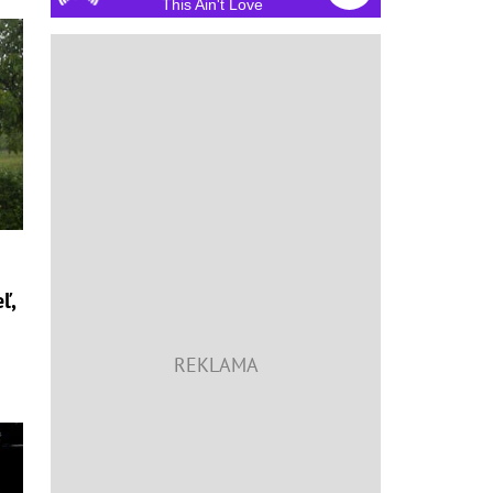
This Ain't Love
ľ,