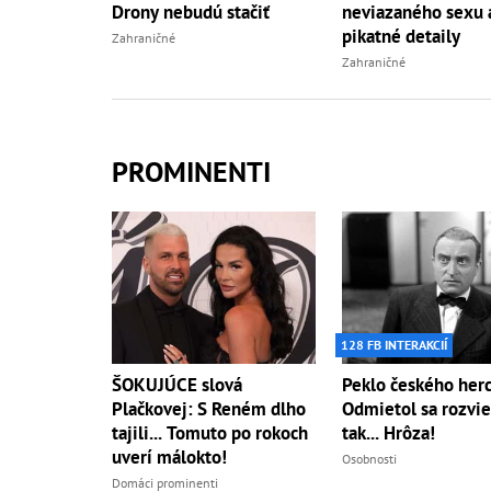
Drony nebudú stačiť
neviazaného sexu 
pikatné detaily
Zahraničné
Zahraničné
PROMINENTI
128 FB INTERAKCIÍ
ŠOKUJÚCE slová
Peklo českého herc
Plačkovej: S Reném dlho
Odmietol sa rozvie
tajili... Tomuto po rokoch
tak... Hrôza!
uverí málokto!
Osobnosti
Domáci prominenti