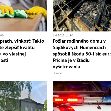
:00
6.6.2025 11:10
 prach, vlhkosť: Takto
Požiar rodinného domu v
e zlepšiť kvalitu
Šajdíkovych Humenciach
 vo vlastnej
spôsobil škodu 50-tisíc eur:
osti
Príčina je v štádiu
vyšetrovania
Domáce