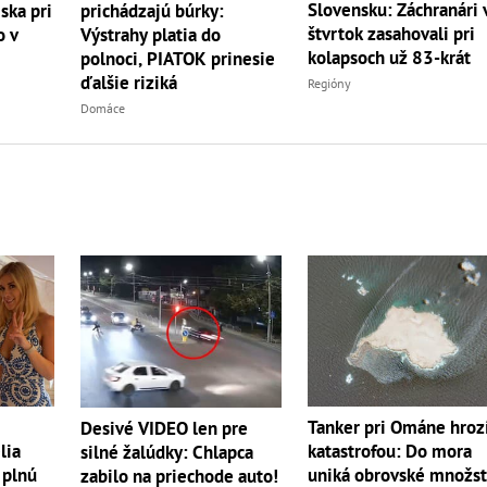
Slovensku: Záchranári 
ska pri
prichádzajú búrky:
štvrtok zasahovali pri
o v
Výstrahy platia do
kolapsoch už 83-krát
polnoci, PIATOK prinesie
ďalšie riziká
Regióny
Domáce
Tanker pri Ománe hroz
Desivé VIDEO len pre
lia
katastrofou: Do mora
silné žalúdky: Chlapca
 plnú
uniká obrovské množs
zabilo na priechode auto!