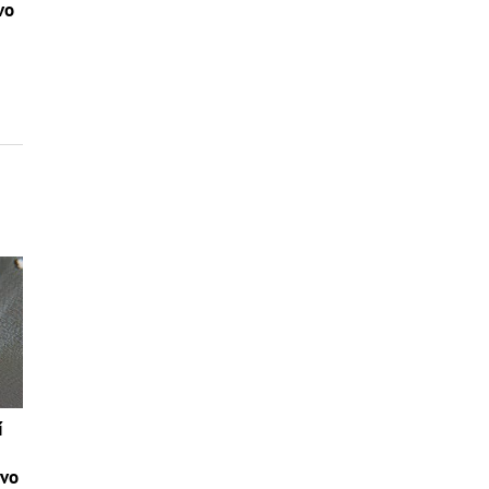
vo
í
tvo