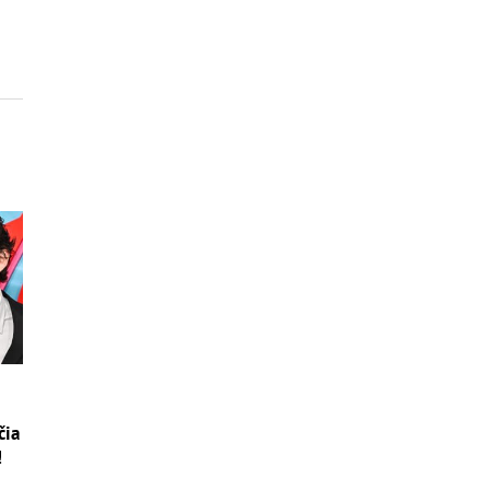
čia
!