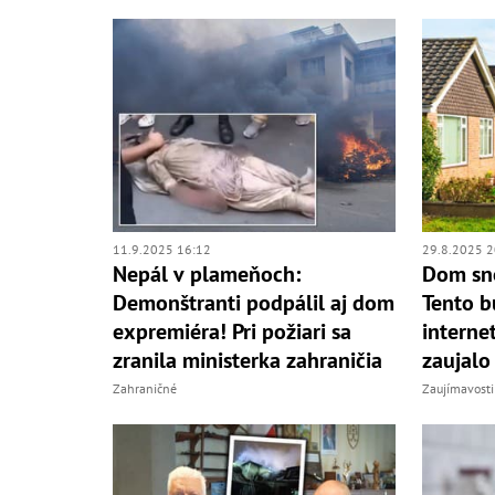
11.9.2025 16:12
29.8.2025 2
Nepál v plameňoch:
Dom sno
Demonštranti podpálil aj dom
Tento b
expremiéra! Pri požiari sa
interne
zranila ministerka zahraničia
zaujalo 
Zahraničné
Zaujímavosti