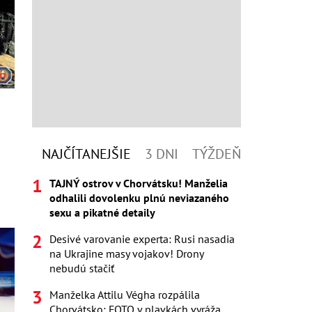
NAJČÍTANEJŠIE
3 DNI
TÝŽDEŇ
TAJNÝ ostrov v Chorvátsku! Manželia
odhalili dovolenku plnú neviazaného
sexu a pikatné detaily
Desivé varovanie experta: Rusi nasadia
na Ukrajine masy vojakov! Drony
nebudú stačiť
Manželka Attilu Végha rozpálila
Chorvátsko: FOTO v plavkách vyráža