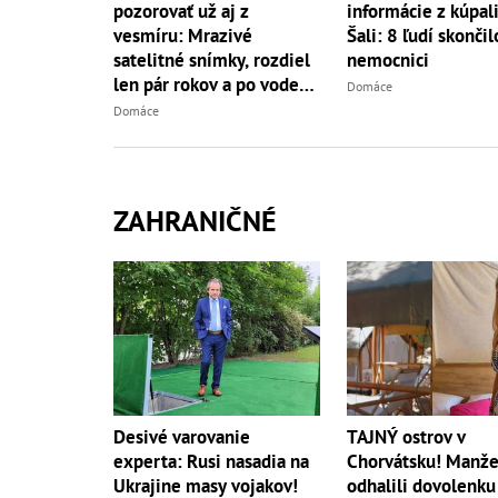
pozorovať už aj z
informácie z kúpali
vesmíru: Mrazivé
Šali: 8 ľudí skončil
satelitné snímky, rozdiel
nemocnici
len pár rokov a po vode
Domáce
ani stopy!
Domáce
ZAHRANIČNÉ
Desivé varovanie
TAJNÝ ostrov v
experta: Rusi nasadia na
Chorvátsku! Manže
Ukrajine masy vojakov!
odhalili dovolenku