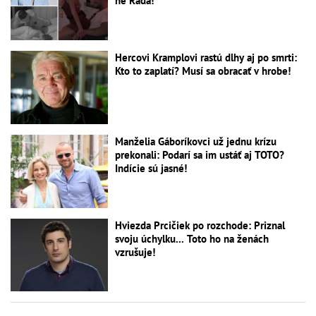
ne Rada!
Hercovi Kramplovi rastú dlhy aj po smrti:
Kto to zaplatí? Musí sa obracať v hrobe!
Manželia Gáboríkovci už jednu krízu
prekonali: Podarí sa im ustáť aj TOTO?
Indície sú jasné!
Hviezda Prcičiek po rozchode: Priznal
svoju úchylku... Toto ho na ženách
vzrušuje!