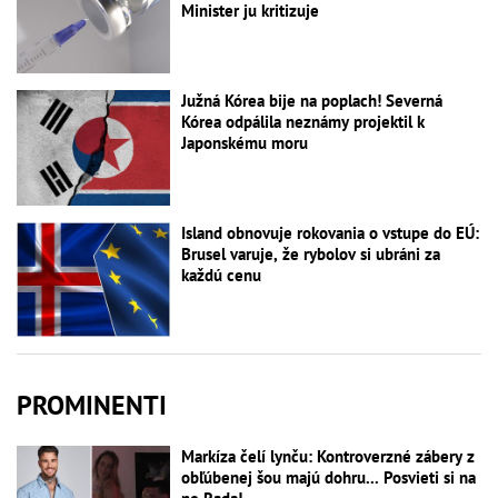
Minister ju kritizuje
Južná Kórea bije na poplach! Severná
Kórea odpálila neznámy projektil k
Japonskému moru
Island obnovuje rokovania o vstupe do EÚ:
Brusel varuje, že rybolov si ubráni za
každú cenu
PROMINENTI
Markíza čelí lynču: Kontroverzné zábery z
obľúbenej šou majú dohru... Posvieti si na