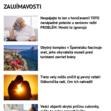
ZAUJÍMAVOSTI
Nespájajte to len s horúčavami! TOTO
nenápadné potenie u seniorov veští
PROBLÉM: Mnohí to ignorujú
Obytný komplex v Španielsku fascinuje
svet, jeho obyvatelia museli pred
turistami zavrieť brány
Tieto vety môžu zničiť aj pevný vzťah!
Odborníčka radí, čím ich nahradiť
Vedci objavili skrytú príčinu cukrovky,