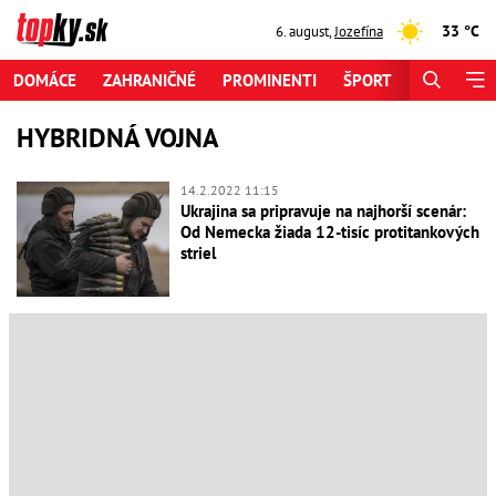
33 °C
6. august
,
Jozefína
DOMÁCE
ZAHRANIČNÉ
PROMINENTI
ŠPORT
ZAUJÍMAV
HYBRIDNÁ VOJNA
14.2.2022 11:15
Ukrajina sa pripravuje na najhorší scenár:
Od Nemecka žiada 12-tisíc protitankových
striel