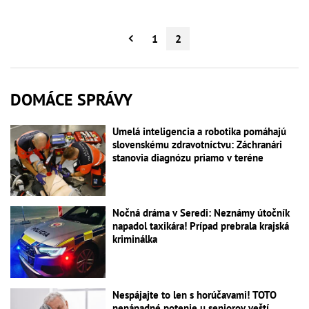
1
2
DOMÁCE SPRÁVY
Umelá inteligencia a robotika pomáhajú
slovenskému zdravotníctvu: Záchranári
stanovia diagnózu priamo v teréne
Nočná dráma v Seredi: Neznámy útočník
napadol taxikára! Prípad prebrala krajská
kriminálka
Nespájajte to len s horúčavami! TOTO
nenápadné potenie u seniorov veští