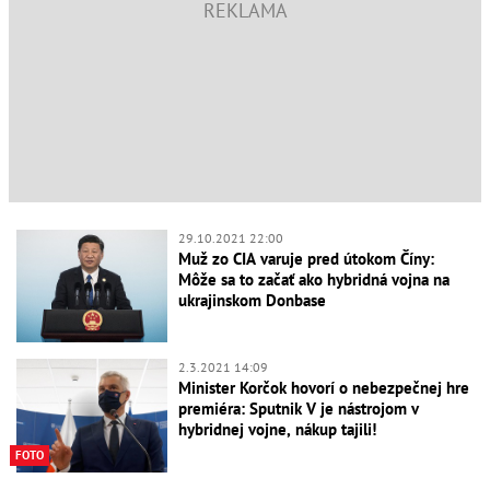
29.10.2021 22:00
Muž zo CIA varuje pred útokom Číny:
Môže sa to začať ako hybridná vojna na
ukrajinskom Donbase
2.3.2021 14:09
Minister Korčok hovorí o nebezpečnej hre
premiéra: Sputnik V je nástrojom v
hybridnej vojne, nákup tajili!
FOTO