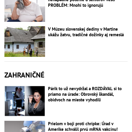
PROBLÉM: Mnohí to ignorujú
V Múzeu slovenskej dediny v Martine
ukážu žatvu, tradičné dožinky aj remeslá
ZAHRANIČNÉ
Párik to už nevydržal a ROZDÁVAL si to
priamo na úrade: Obrovský škandál,
obidvoch na mieste vyhodili
Prielom v boji proti chrípke: Úrad v
Amerike schválil prvú mRNA vakcínu!