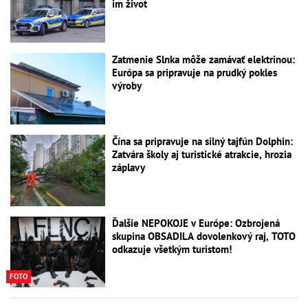
im život
Zatmenie Slnka môže zamávať elektrinou:
Európa sa pripravuje na prudký pokles
výroby
Čína sa pripravuje na silný tajfún Dolphin:
Zatvára školy aj turistické atrakcie, hrozia
záplavy
Ďalšie NEPOKOJE v Európe: Ozbrojená
skupina OBSADILA dovolenkový raj, TOTO
odkazuje všetkým turistom!
FOTO