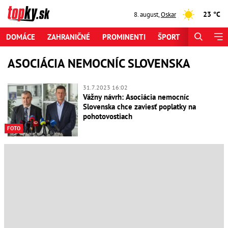
23 °C
8. august
,
Oskar
DOMÁCE
ZAHRANIČNÉ
PROMINENTI
ŠPORT
ZAUJÍMAV
ASOCIÁCIA NEMOCNÍC SLOVENSKA
31.7.2023 16:02
Vážny návrh: Asociácia nemocníc
Slovenska chce zaviesť poplatky na
pohotovostiach
FOTO