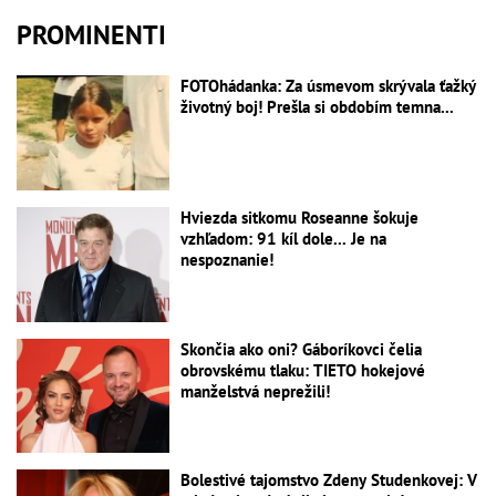
PROMINENTI
FOTOhádanka: Za úsmevom skrývala ťažký
životný boj! Prešla si obdobím temna...
Hviezda sitkomu Roseanne šokuje
vzhľadom: 91 kíl dole... Je na
nespoznanie!
Skončia ako oni? Gáboríkovci čelia
obrovskému tlaku: TIETO hokejové
manželstvá neprežili!
Bolestivé tajomstvo Zdeny Studenkovej: V