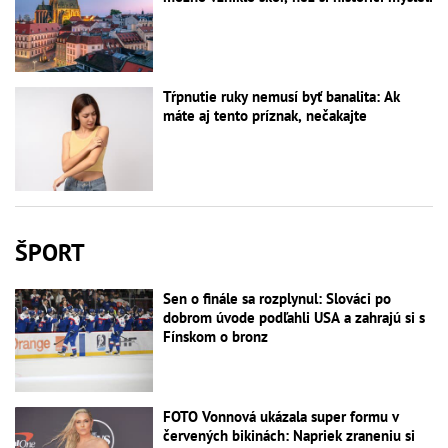
Tŕpnutie ruky nemusí byť banalita: Ak
máte aj tento príznak, nečakajte
ŠPORT
Sen o finále sa rozplynul: Slováci po
dobrom úvode podľahli USA a zahrajú si s
Fínskom o bronz
FOTO Vonnová ukázala super formu v
červených bikinách: Napriek zraneniu si