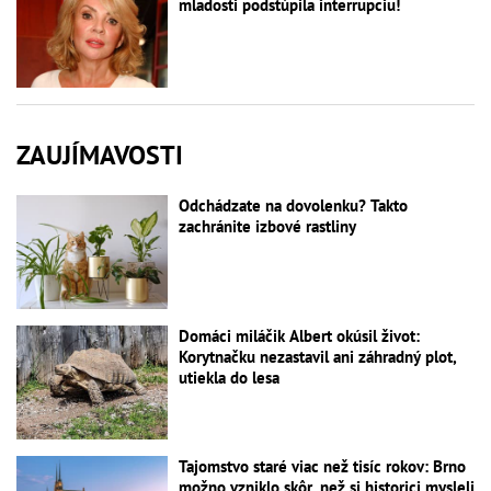
mladosti podstúpila interrupciu!
ZAUJÍMAVOSTI
Odchádzate na dovolenku? Takto
zachránite izbové rastliny
Domáci miláčik Albert okúsil život:
Korytnačku nezastavil ani záhradný plot,
utiekla do lesa
Tajomstvo staré viac než tisíc rokov: Brno
možno vzniklo skôr, než si historici mysleli