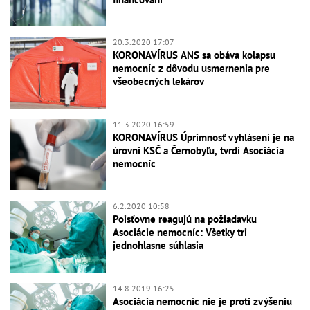
20.3.2020 17:07
KORONAVÍRUS ANS sa obáva kolapsu
nemocníc z dôvodu usmernenia pre
všeobecných lekárov
11.3.2020 16:59
KORONAVÍRUS Úprimnosť vyhlásení je na
úrovni KSČ a Černobyľu, tvrdí Asociácia
nemocníc
6.2.2020 10:58
Poisťovne reagujú na požiadavku
Asociácie nemocníc: Všetky tri
jednohlasne súhlasia
14.8.2019 16:25
Asociácia nemocníc nie je proti zvýšeniu