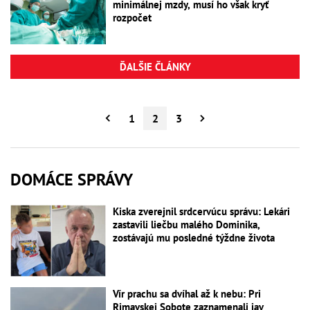
minimálnej mzdy, musí ho však kryť
rozpočet
ĎALŠIE ČLÁNKY
1
2
3
DOMÁCE SPRÁVY
Kiska zverejnil srdcervúcu správu: Lekári
zastavili liečbu malého Dominika,
zostávajú mu posledné týždne života
Vír prachu sa dvíhal až k nebu: Pri
Rimavskej Sobote zaznamenali jav