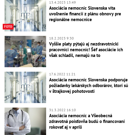
13.4.2023 13:49
Asociácia nemocníc Slovenska víta
uvoľnenie financií z plánu obnovy pre
regionálne nemocnice
FOTO
18.2.2023 9:30
Vyššie platy pýtajú aj nezdravotnícki
pracovníci nemocníc! Šéf asociácie ich
však schladil, nemajú na to
17.6.2022 11:21
Asociácia nemocníc Slovenska podporuje
požiadavky lekárskych odborárov, ktorí sú
v štrajkovej pohotovosti
31.3.2022 16:10
Asociácia nemocníc a Všeobecná
zdravotná poisťovňa budú o financovaní
rokovať aj v apríli