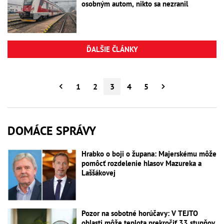
osobným autom, nikto sa nezranil
ĎALŠIE ČLÁNKY
1
2
3
4
5
DOMÁCE SPRÁVY
Hrabko o boji o župana: Majerskému môže
pomôcť rozdelenie hlasov Mazureka a
Laššákovej
Pozor na sobotné horúčavy: V TEJTO
oblasti môže teplota prekročiť 33 stupňov