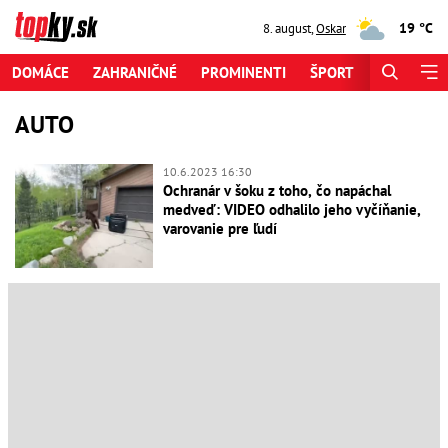
19 °C
8. august
,
Oskar
DOMÁCE
ZAHRANIČNÉ
PROMINENTI
ŠPORT
ZAUJÍMAV
AUTO
10.6.2023 16:30
Ochranár v šoku z toho, čo napáchal
medveď: VIDEO odhalilo jeho vyčíňanie,
varovanie pre ľudí