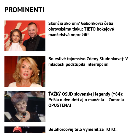
PROMINENTI
Skončia ako oni? Gáboríkovci čelia
obrovskému tlaku: TIETO hokejové
manželstvá neprežili!
Bolestivé tajomstvo Zdeny Studenkovej: V
mladosti podstúpila interrupciu!
ŤAŽKÝ OSUD slovenskej legendy (†84):
Prišla o dve deti aj o manžela... Zomrela
OPUSTENÁ!
Belohorcovej telo vymenil za TOTO: