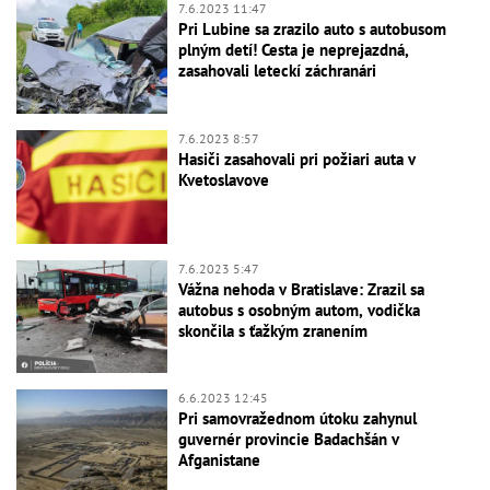
7.6.2023 11:47
Pri Lubine sa zrazilo auto s autobusom
plným detí! Cesta je neprejazdná,
zasahovali leteckí záchranári
7.6.2023 8:57
Hasiči zasahovali pri požiari auta v
Kvetoslavove
7.6.2023 5:47
Vážna nehoda v Bratislave: Zrazil sa
autobus s osobným autom, vodička
skončila s ťažkým zranením
6.6.2023 12:45
Pri samovražednom útoku zahynul
guvernér provincie Badachšán v
Afganistane