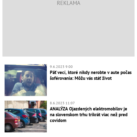
9.6.2023 9:00
Päť vecí, ktoré nikdy nerobte v aute počas
šoférovania: Môžu vás stáť život
8.6.2023 11:07
ANALÝZA Ojazdených elektromobilov je
na slovenskom trhu trikrát viac než pred
covidom