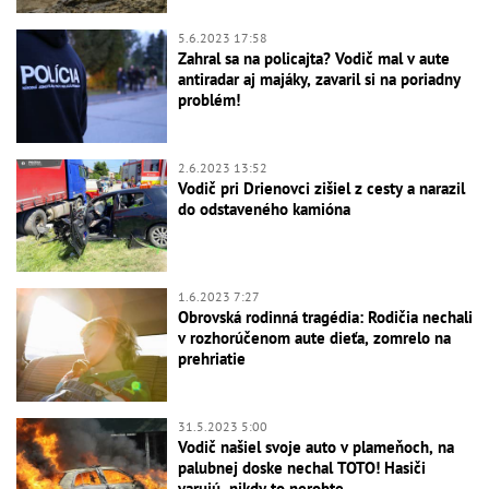
5.6.2023 17:58
Zahral sa na policajta? Vodič mal v aute
antiradar aj majáky, zavaril si na poriadny
problém!
2.6.2023 13:52
Vodič pri Drienovci zišiel z cesty a narazil
do odstaveného kamióna
1.6.2023 7:27
Obrovská rodinná tragédia: Rodičia nechali
v rozhorúčenom aute dieťa, zomrelo na
prehriatie
31.5.2023 5:00
Vodič našiel svoje auto v plameňoch, na
palubnej doske nechal TOTO! Hasiči
varujú, nikdy to nerobte