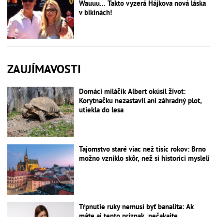
Wauuu... Takto vyzerá Hájkova nová láska
v bikinách!
ZAUJÍMAVOSTI
Domáci miláčik Albert okúsil život:
Korytnačku nezastavil ani záhradný plot,
utiekla do lesa
Tajomstvo staré viac než tisíc rokov: Brno
možno vzniklo skôr, než si historici mysleli
Tŕpnutie ruky nemusí byť banalita: Ak
máte aj tento príznak, nečakajte