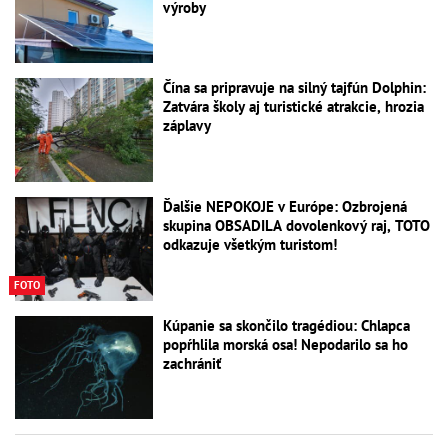
výroby
Čína sa pripravuje na silný tajfún Dolphin:
Zatvára školy aj turistické atrakcie, hrozia
záplavy
Ďalšie NEPOKOJE v Európe: Ozbrojená
skupina OBSADILA dovolenkový raj, TOTO
odkazuje všetkým turistom!
FOTO
Kúpanie sa skončilo tragédiou: Chlapca
popŕhlila morská osa! Nepodarilo sa ho
zachrániť