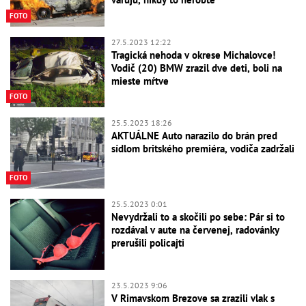
FOTO
27.5.2023 12:22
Tragická nehoda v okrese Michalovce!
Vodič (20) BMW zrazil dve deti, boli na
mieste mŕtve
FOTO
25.5.2023 18:26
AKTUÁLNE Auto narazilo do brán pred
sídlom britského premiéra, vodiča zadržali
FOTO
25.5.2023 0:01
Nevydržali to a skočili po sebe: Pár si to
rozdával v aute na červenej, radovánky
prerušili policajti
23.5.2023 9:06
V Rimavskom Brezove sa zrazili vlak s