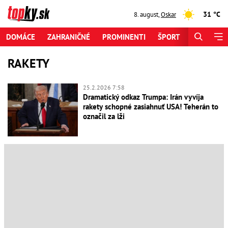
31 °C
8. august
,
Oskar
DOMÁCE
ZAHRANIČNÉ
PROMINENTI
ŠPORT
ZAUJÍMAV
RAKETY
25.2.2026 7:58
Dramatický odkaz Trumpa: Irán vyvíja
rakety schopné zasiahnuť USA! Teherán to
označil za lži