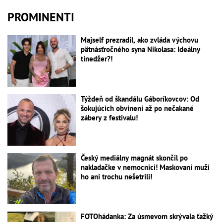
PROMINENTI
Majself prezradil, ako zvláda výchovu
pätnásťročného syna Nikolasa: Ideálny
tínedžer?!
Týždeň od škandálu Gáboríkovcov: Od
šokujúcich obvinení až po nečakané
zábery z festivalu!
Český mediálny magnát skončil po
nakladačke v nemocnici! Maskovaní muži
ho ani trochu nešetrili!
FOTOhádanka: Za úsmevom skrývala ťažký