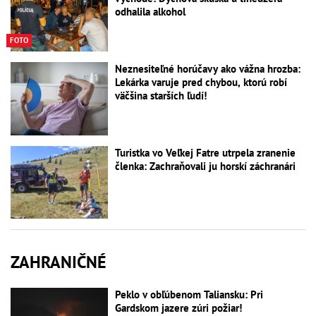
odhalila alkohol
FOTO
Neznesiteľné horúčavy ako vážna hrozba:
Lekárka varuje pred chybou, ktorú robí
väčšina starších ľudí!
Turistka vo Veľkej Fatre utrpela zranenie
členka: Zachraňovali ju horskí záchranári
ZAHRANIČNÉ
Peklo v obľúbenom Taliansku: Pri
Gardskom jazere zúri požiar!