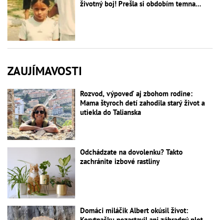
životný boj! Prešla si obdobím temna...
ZAUJÍMAVOSTI
Rozvod, výpoveď aj zbohom rodine:
Mama štyroch detí zahodila starý život a
utiekla do Talianska
Odchádzate na dovolenku? Takto
zachránite izbové rastliny
Domáci miláčik Albert okúsil život:
Korytnačku nezastavil ani záhradný plot,