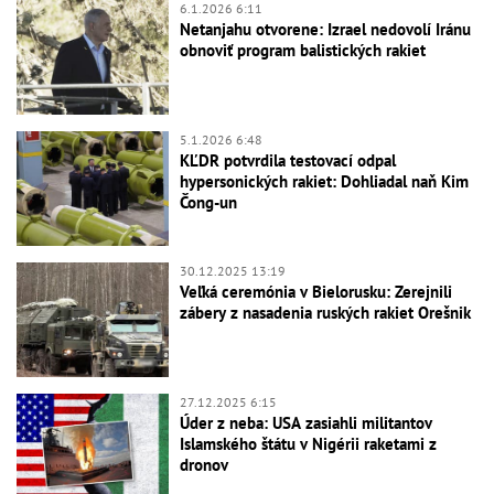
6.1.2026 6:11
Netanjahu otvorene: Izrael nedovolí Iránu
obnoviť program balistických rakiet
5.1.2026 6:48
KĽDR potvrdila testovací odpal
hypersonických rakiet: Dohliadal naň Kim
Čong-un
30.12.2025 13:19
Veľká ceremónia v Bielorusku: Zerejnili
zábery z nasadenia ruských rakiet Orešnik
27.12.2025 6:15
Úder z neba: USA zasiahli militantov
Islamského štátu v Nigérii raketami z
dronov