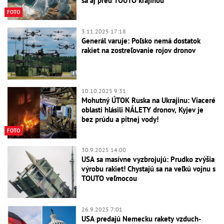
sa aj pred TOUTO krajinou
FOTO
3.11.2025 17:18
Generál varuje: Poľsko nemá dostatok
rakiet na zostreľovanie rojov dronov
10.10.2025 9:31
Mohutný ÚTOK Ruska na Ukrajinu: Viaceré
oblasti hlásili NÁLETY dronov, Kyjev je
bez prúdu a pitnej vody!
FOTO
30.9.2025 14:00
USA sa masívne vyzbrojujú: Prudko zvýšia
výrobu rakiet! Chystajú sa na veľkú vojnu s
TOUTO veľmocou
26.9.2025 7:01
USA predajú Nemecku rakety vzduch-