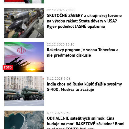
22.12.2025 20:00
SKUTOČNÉ ZÁBERY z ukrajinskej továrne
na výrobu rakiet: Strata dôvery v USA?
Kyjev podnikol JASNÉ opatrenia
22.12.2025 15:10
Raketový program je vecou Teheránu a
nie predmetom diskusie
FOTO
3.12.2025 9:06
India chce od Ruska kúpiť ďalšie systémy
S-400: Moskva to zvažuje
4.11.2025 9:30
ODHALENIE satelitných snímok: Čína
buduje na mori RAKETOVÉ základne! Bráni