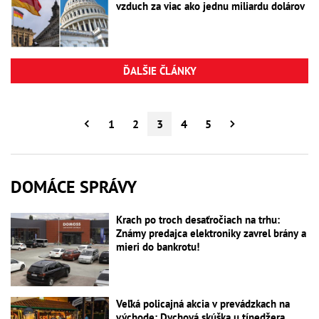
vzduch za viac ako jednu miliardu dolárov
ĎALŠIE ČLÁNKY
1
2
3
4
5
DOMÁCE SPRÁVY
Krach po troch desaťročiach na trhu:
Známy predajca elektroniky zavrel brány a
mieri do bankrotu!
Veľká policajná akcia v prevádzkach na
východe: Dychová skúška u tínedžera