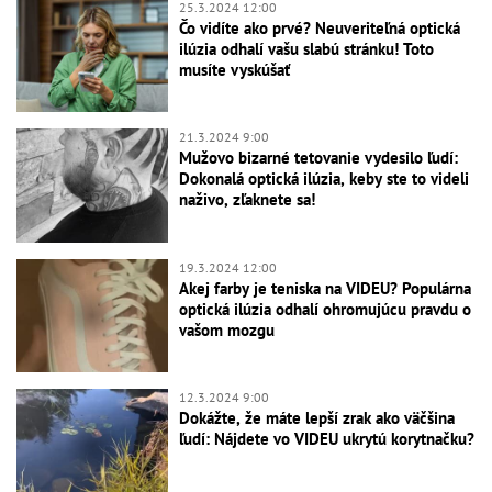
25.3.2024 12:00
Čo vidíte ako prvé? Neuveriteľná optická
ilúzia odhalí vašu slabú stránku! Toto
musíte vyskúšať
21.3.2024 9:00
Mužovo bizarné tetovanie vydesilo ľudí:
Dokonalá optická ilúzia, keby ste to videli
naživo, zľaknete sa!
19.3.2024 12:00
Akej farby je teniska na VIDEU? Populárna
optická ilúzia odhalí ohromujúcu pravdu o
vašom mozgu
12.3.2024 9:00
Dokážte, že máte lepší zrak ako väčšina
ľudí: Nájdete vo VIDEU ukrytú korytnačku?