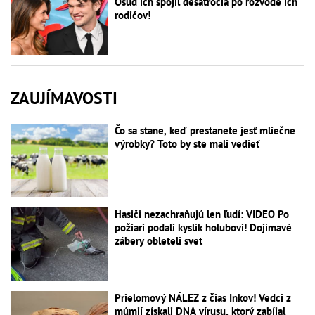
Osud ich spojil desaťročia po rozvode ich
rodičov!
ZAUJÍMAVOSTI
Čo sa stane, keď prestanete jesť mliečne
výrobky? Toto by ste mali vedieť
Hasiči nezachraňujú len ľudí: VIDEO Po
požiari podali kyslík holubovi! Dojímavé
zábery obleteli svet
Prielomový NÁLEZ z čias Inkov! Vedci z
múmií získali DNA vírusu, ktorý zabíjal