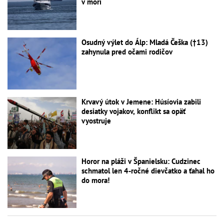
v mori
Osudný výlet do Álp: Mladá Češka (†13)
zahynula pred očami rodičov
Krvavý útok v Jemene: Húsíovia zabili
desiatky vojakov, konflikt sa opäť
vyostruje
Horor na pláži v Španielsku: Cudzinec
schmatol len 4-ročné dievčatko a ťahal ho
do mora!