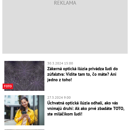
30.3.2024 15:00
Zákerná optická ilúzia privádza ľudí do
zúfalstva: Vidíte tam to, čo máte? Ani
jedno z toho!
FOTO
27.3.2024 9:00
Úchvatná optická ilúzia odhalí, ako vás
vnímajú druhí: Ak ako prvé zbadáte TOTO,
ste miláčikom ľudí!