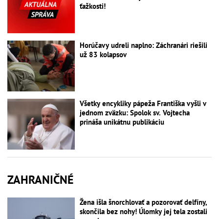
ťažkosti!
Horúčavy udreli naplno: Záchranári riešili
už 83 kolapsov
Všetky encykliky pápeža Františka vyšli v
jednom zväzku: Spolok sv. Vojtecha
prináša unikátnu publikáciu
ZAHRANIČNÉ
Žena išla šnorchlovať a pozorovať delfíny,
skončila bez nohy! Úlomky jej tela zostali