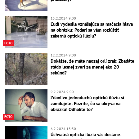
15.2.2024 9:00
Ľudí vydesila vznášajúca sa mačacia hlava
na obrázku: Podarí sa vám rozlúštiť
zákernú optickú ilúziu?
FOTO
12.2.2024 9:00
Dokážte, že máte naozaj orlí zrak: Zbadáte
stádo lesnej zveri za menej ako 20
sekúnd?
9.2.2024 9:00
Zdanlivo jednoduchú optickú ilúziu si
zamilujete: Pozrite, čo sa ukrýva na
obrázku! Odhalíte to?
FOTO
6.2.2024 13:30
Úchvatná optická ilúzia vás dostane: