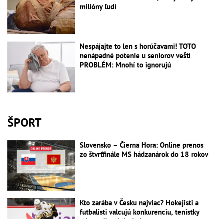
milióny ľudí
Nespájajte to len s horúčavami! TOTO
nenápadné potenie u seniorov veští
PROBLÉM: Mnohí to ignorujú
ŠPORT
Slovensko – Čierna Hora: Online prenos
zo štvrťfinále MS hádzanárok do 18 rokov
Kto zarába v Česku najviac? Hokejisti a
futbalisti valcujú konkurenciu, tenistky