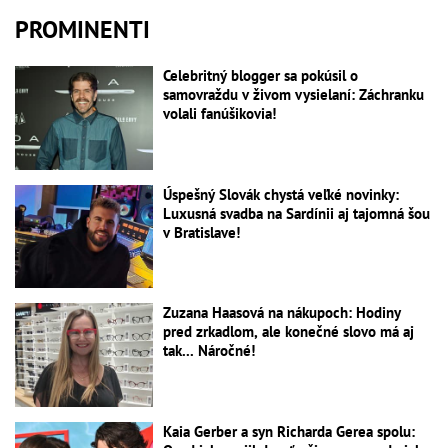
PROMINENTI
Celebritný blogger sa pokúsil o
samovraždu v živom vysielaní: Záchranku
volali fanúšikovia!
Úspešný Slovák chystá veľké novinky:
Luxusná svadba na Sardínii aj tajomná šou
v Bratislave!
Zuzana Haasová na nákupoch: Hodiny
pred zrkadlom, ale konečné slovo má aj
tak... Náročné!
Kaia Gerber a syn Richarda Gerea spolu: