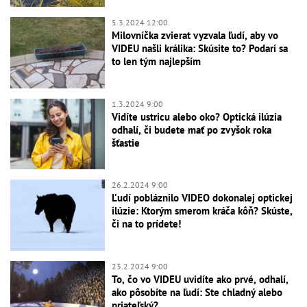
5.3.2024 12:00
Milovníčka zvierat vyzvala ľudí, aby vo
VIDEU našli králika: Skúsite to? Podarí sa
to len tým najlepším
1.3.2024 9:00
Vidíte ustricu alebo oko? Optická ilúzia
odhalí, či budete mať po zvyšok roka
šťastie
26.2.2024 9:00
Ľudí pobláznilo VIDEO dokonalej optickej
ilúzie: Ktorým smerom kráča kôň? Skúste,
či na to prídete!
23.2.2024 9:00
To, čo vo VIDEU uvidíte ako prvé, odhalí,
ako pôsobíte na ľudí: Ste chladný alebo
priateľský?