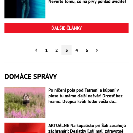
Neverte tomu, čo na prvý pohľad uvidíte!
ĎALŠIE ČLÁNKY
1
2
3
4
5
DOMÁCE SPRÁVY
Po ničení pola pod Tatrami a kúpaní v
plese tu máme ďalší nešvár! Drzosť bez
hraníc: Dvojica kvôli fotke vošla do...
AKTUÁLNE Na kúpalisku pri Šali zasahujú
záchranári: Desiatky ľudí mali zdravotné