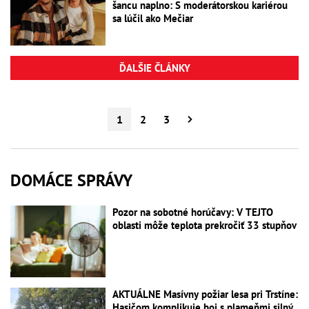
šancu naplno: S moderátorskou kariérou
sa lúčil ako Mečiar
ĎALŠIE ČLÁNKY
1
2
3
DOMÁCE SPRÁVY
Pozor na sobotné horúčavy: V TEJTO
oblasti môže teplota prekročiť 33 stupňov
AKTUÁLNE Masívny požiar lesa pri Trstíne:
Hasičom komplikuje boj s plameňmi silný