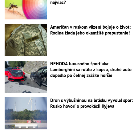
najviac?
Američan v ruskom väzení bojuje o život:
Rodina žiada jeho okamžité prepustenie!
NEHODA luxusného športiaka:
Lamborghini sa rútilo z kopca, druhé auto
dopadlo po čelnej zrážke horšie
Dron s výbušninou na letisku vyvolal spor:
Rusko hovorí o provokácii Kyjeva