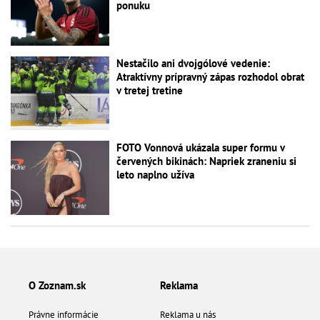
ponuku
Nestačilo ani dvojgólové vedenie:
Atraktívny prípravný zápas rozhodol obrat
v tretej tretine
FOTO Vonnová ukázala super formu v
červených bikinách: Napriek zraneniu si
leto naplno užíva
O Zoznam.sk
Reklama
Právne informácie
Reklama u nás