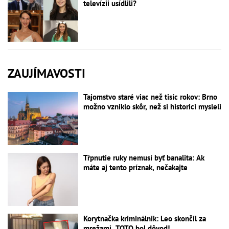
televízii usídlili?
ZAUJÍMAVOSTI
Tajomstvo staré viac než tisíc rokov: Brno
možno vzniklo skôr, než si historici mysleli
Tŕpnutie ruky nemusí byť banalita: Ak
máte aj tento príznak, nečakajte
Korytnačka kriminálnik: Leo skončil za
mrežami, TOTO bol dôvod!