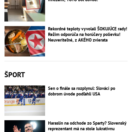
Rekordné teploty vyvolali ŠOKUJÚCE rady!
Režim odporúča na horúčavy polievku!
Neuveriteľné, z AKÉHO zvierata
ŠPORT
Sen o finále sa rozplynul: Slováci po
dobrom úvode podľahli USA
Haraslín na odchode zo Sparty? Slovenský
reprezentant má na stole lukratívnu