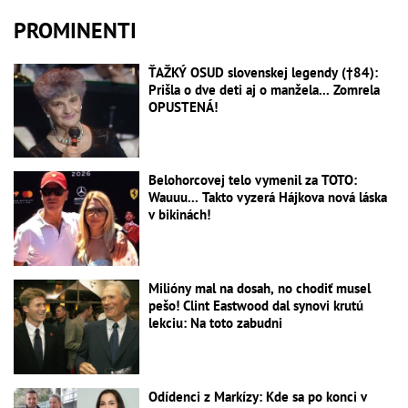
PROMINENTI
ŤAŽKÝ OSUD slovenskej legendy (†84):
Prišla o dve deti aj o manžela... Zomrela
OPUSTENÁ!
Belohorcovej telo vymenil za TOTO:
Wauuu... Takto vyzerá Hájkova nová láska
v bikinách!
Milióny mal na dosah, no chodiť musel
pešo! Clint Eastwood dal synovi krutú
lekciu: Na toto zabudni
Odídenci z Markízy: Kde sa po konci v