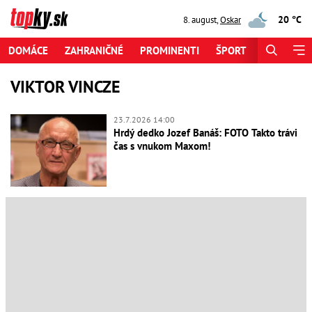
20 °C
8. august
,
Oskar
DOMÁCE
ZAHRANIČNÉ
PROMINENTI
ŠPORT
ZAUJÍMAV
VIKTOR VINCZE
23.7.2026 14:00
Hrdý dedko Jozef Banáš: FOTO Takto trávi
čas s vnukom Maxom!