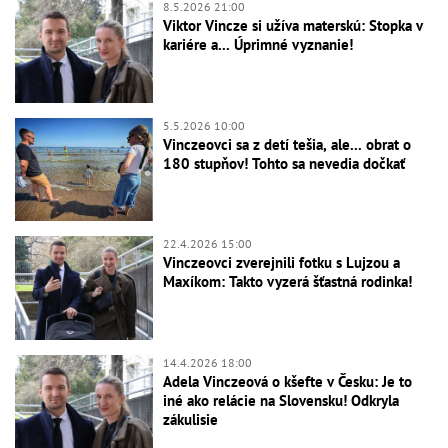
8.5.2026 21:00
Viktor Vincze si užíva materskú: Stopka v
kariére a... Úprimné vyznanie!
5.5.2026 10:00
Vinczeovci sa z detí tešia, ale... obrat o
180 stupňov! Tohto sa nevedia dočkať
22.4.2026 15:00
Vinczeovci zverejnili fotku s Lujzou a
Maxíkom: Takto vyzerá šťastná rodinka!
14.4.2026 18:00
Adela Vinczeová o kšefte v Česku: Je to
iné ako relácie na Slovensku! Odkryla
zákulisie