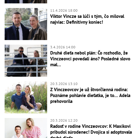
11.4.2026 18:00
Viktor Vincze sa lúči s tým, čo miloval
najviac: Definitívny koniec!
3.4.2026 14:00
Druhé dieťa nebol plán: Čo rozhodlo, že
Vinczeovci povedali áno? Posledné slovo
mal...
20.3.2026 13:10
Z Vinczeovcov je už štvorčlenná rodina:
Poznáme pohlavie dieťatka, je to... Adela
prehovorila
20.3.2026 12:20
Radosť v rodine Vinczeovcov: K Maxíkovi
pribudol súrodenec! Dvojica si adoptovala
druhé dieťa