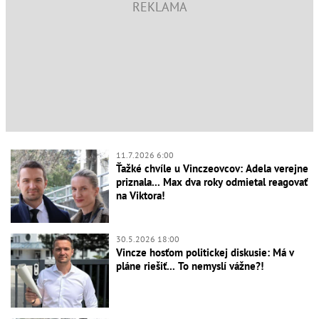
11.7.2026 6:00
Ťažké chvíle u Vinczeovcov: Adela verejne
priznala... Max dva roky odmietal reagovať
na Viktora!
30.5.2026 18:00
Vincze hosťom politickej diskusie: Má v
pláne riešiť... To nemyslí vážne?!