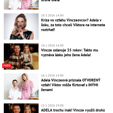
18.3.2026 14:00
Kríza vo vzťahu Vinczeovcov? Adela v
šoku, za toto chceli Viktora na internete
roztrhať!
28.1.2026 14:00
Vincze oslavuje 35 rokov: Takto mu
vyznáva lásku jeho žena Adela!
FOTO
16.1.2026 14:00
Adela Vinczeová priznala OTVORENÝ
vzťah! Viktor môže flirtovať s INÝMI
ženami
15.1.2026 19:00
ADELA trochu inak! Vincze využil druhú