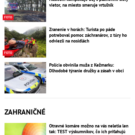
vietor, na miesto smeruje vrtuľník
FOTO
Zranenie v horách: Turista po páde
potreboval pomoc záchranárov, z túry ho
odviezli na nosidlách
FOTO
Polícia obvinila muža z Kežmarku:
Dlhodobé týranie družky a zásah v obci
ZAHRANIČNÉ
Otravné komáre možno na vás neletia len
tak: TEST výskumníkov, čo ich priťahujú