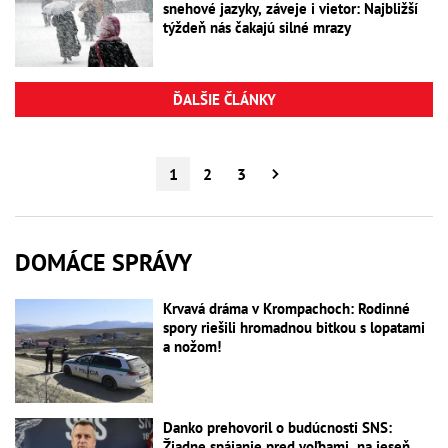
snehové jazyky, záveje i vietor: Najbližší
týždeň nás čakajú silné mrazy
ĎALŠIE ČLÁNKY
1
2
3
DOMÁCE SPRÁVY
Krvavá dráma v Krompachoch: Rodinné
spory riešili hromadnou bitkou s lopatami
a nožom!
Danko prehovoril o budúcnosti SNS:
Žiadne spájanie pred voľbami, na jeseň