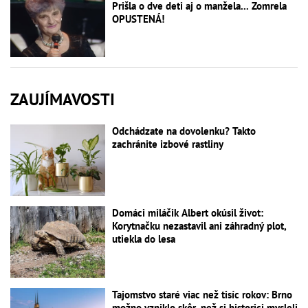
Prišla o dve deti aj o manžela... Zomrela
OPUSTENÁ!
ZAUJÍMAVOSTI
Odchádzate na dovolenku? Takto
zachránite izbové rastliny
Domáci miláčik Albert okúsil život:
Korytnačku nezastavil ani záhradný plot,
utiekla do lesa
Tajomstvo staré viac než tisíc rokov: Brno
možno vzniklo skôr, než si historici mysleli