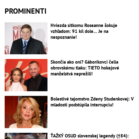
PROMINENTI
Hviezda sitkomu Roseanne šokuje
vzhľadom: 91 kíl dole... Je na
nespoznanie!
Skončia ako oni? Gáboríkovci čelia
obrovskému tlaku: TIETO hokejové
manželstvá neprežili!
Bolestivé tajomstvo Zdeny Studenkovej: V
mladosti podstúpila interrupciu!
ŤAŽKÝ OSUD slovenskej legendy (†84):