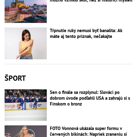
Tŕpnutie ruky nemusí byť banalita: Ak
máte aj tento príznak, nečakajte
ŠPORT
Sen o finále sa rozplynul: Slováci po
dobrom úvode podľahli USA a zahrajú si s
Fínskom o bronz
FOTO Vonnová ukázala super formu v
červených bikinách: Napriek zraneniu si