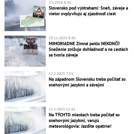
2.1.2026 8:42
Slovensko pod výstrahami: Sneh, záveje a
vietor ovplyvňujú aj zjazdnosť ciest
23.11.2025 8:30
MIMORIADNE Zimné peklo NEKONČÍ!
Sneženie znižuje dohľadnosť a na cestách
sa tvoria záveje
12.2.2025 7:51
Na západnom Slovensku treba počítať so
snehovými jazykmi a závejmi
11.1.2025 11:42
Na TÝCHTO miestach treba počítať so
snehovými jazykmi, varujú
meteorológovia: Jazdite opatrne!