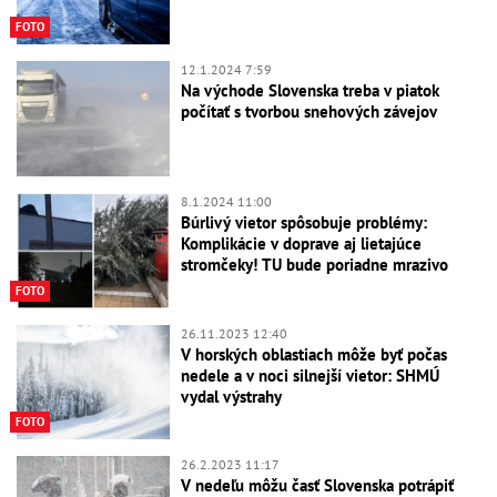
FOTO
12.1.2024 7:59
Na východe Slovenska treba v piatok
počítať s tvorbou snehových závejov
8.1.2024 11:00
Búrlivý vietor spôsobuje problémy:
Komplikácie v doprave aj lietajúce
stromčeky! TU bude poriadne mrazivo
FOTO
26.11.2023 12:40
V horských oblastiach môže byť počas
nedele a v noci silnejší vietor: SHMÚ
vydal výstrahy
FOTO
26.2.2023 11:17
V nedeľu môžu časť Slovenska potrápiť