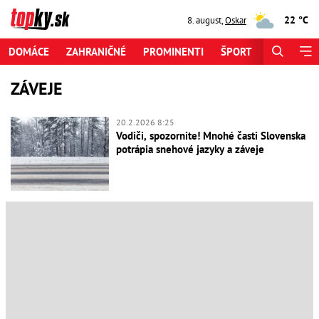
22 °C
8. august
,
Oskar
DOMÁCE
ZAHRANIČNÉ
PROMINENTI
ŠPORT
ZAUJÍMAV
ZÁVEJE
20.2.2026 8:25
Vodiči, spozornite! Mnohé časti Slovenska
potrápia snehové jazyky a záveje