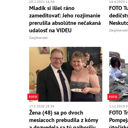
20.2.2021 16:56
14.4.2020 1
Mladík si išiel ráno
FOTO Tu
zameditovať: Jeho rozjímanie
dedičst
prerušila absolútne nečakaná
Neskuto
udalosť na VIDEU
Zaujímavosti
Zaujímavosti
FOTO
FOTO
17.2.2020 18:38
1.12.2019 9
Žena (48) sa po dvoch
FOTO Tr
mesiacoch prebudila z kómy
Pompeja
a dozvedela sa tú najhoršiu
útočisk