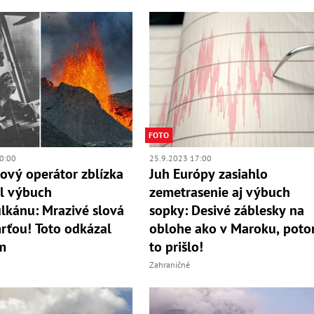
FOTO
0:00
25.9.2023 17:00
ový operátor zblízka
Juh Európy zasiahlo
l výbuch
zemetrasenie aj výbuch
lkánu: Mrazivé slová
sopky: Desivé záblesky na
rťou! Toto odkázal
oblohe ako v Maroku, pot
m
to prišlo!
Zahraničné