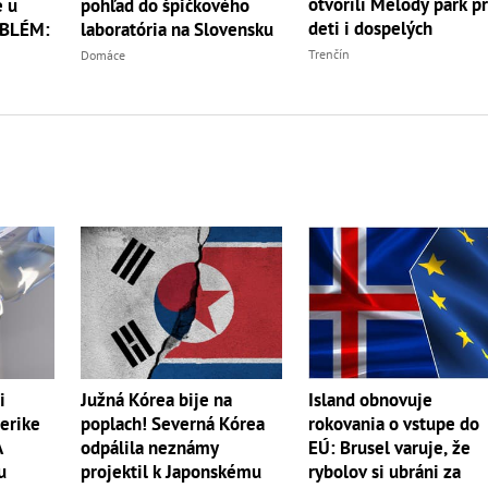
otvorili Melody park p
 u
pohľad do špičkového
deti i dospelých
OBLÉM:
laboratória na Slovensku
Trenčín
Domáce
i
Južná Kórea bije na
Island obnovuje
erike
poplach! Severná Kórea
rokovania o vstupe do
A
odpálila neznámy
EÚ: Brusel varuje, že
u
projektil k Japonskému
rybolov si ubráni za