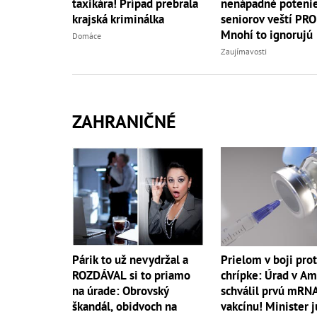
taxikára! Prípad prebrala
nenápadné potenie
krajská kriminálka
seniorov veští PR
Mnohí to ignorujú
Domáce
Zaujímavosti
ZAHRANIČNÉ
Párik to už nevydržal a
Prielom v boji prot
ROZDÁVAL si to priamo
chrípke: Úrad v Am
na úrade: Obrovský
schválil prvú mRN
škandál, obidvoch na
vakcínu! Minister j