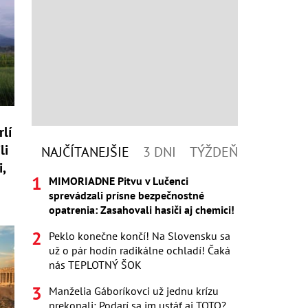
lí
li
NAJČÍTANEJŠIE
3 DNI
TÝŽDEŇ
i,
MIMORIADNE Pitvu v Lučenci
sprevádzali prísne bezpečnostné
opatrenia: Zasahovali hasiči aj chemici!
Peklo konečne končí! Na Slovensku sa
už o pár hodín radikálne ochladí! Čaká
nás TEPLOTNÝ ŠOK
Manželia Gáboríkovci už jednu krízu
prekonali: Podarí sa im ustáť aj TOTO?