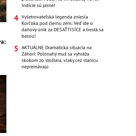
Indície sú jasné!
Vyšetrovateľská legenda zniesla
Korčoka pod čiernu zem: Veď ide o
daňový únik za DESAŤTISÍCE a trestá sa
basou!
va:
AKTUÁLNE Dramatická situácia na
Záhorí: Polonahý muž sa vyhráža
skokom zo stožiara, vlaky cez stanicu
nepremávajú