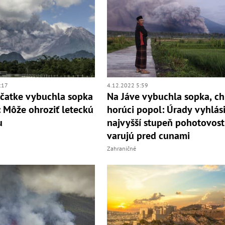
:17
4.12.2022 5:59
čatke vybuchla sopka
Na Jáve vybuchla sopka, chr
: Môže ohroziť leteckú
horúci popol: Úrady vyhlási
u
najvyšší stupeň pohotovost
varujú pred cunami
Zahraničné