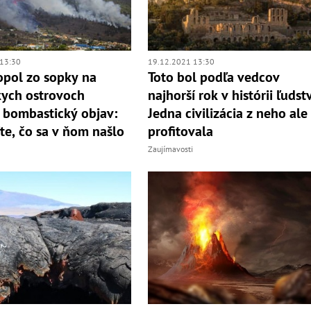
13:30
19.12.2021 13:30
pol zo sopky na
Toto bol podľa vedcov
ych ostrovoch
najhorší rok v histórii ľudst
 bombastický objav:
Jedna civilizácia z neho ale
te, čo sa v ňom našlo
profitovala
Zaujímavosti