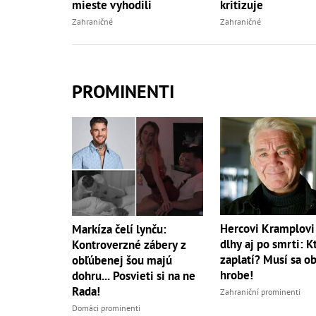
mieste vyhodili
kritizuje
Zahraničné
Zahraničné
PROMINENTI
Hercovi Kramplovi 
Markíza čelí lynču:
dlhy aj po smrti: K
Kontroverzné zábery z
zaplatí? Musí sa ob
obľúbenej šou majú
hrobe!
dohru... Posvieti si na ne
Rada!
Zahraniční prominenti
Domáci prominenti