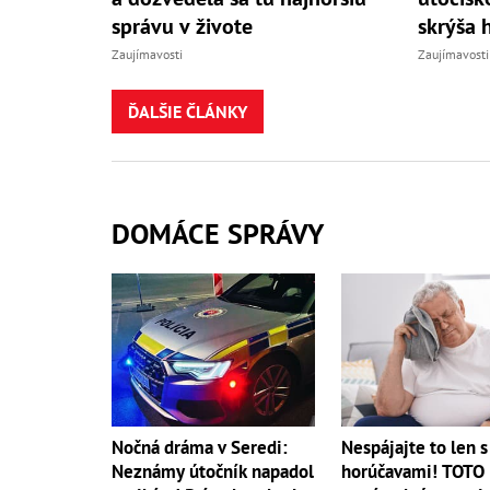
správu v živote
skrýša 
Zaujímavosti
Zaujímavosti
ĎALŠIE ČLÁNKY
DOMÁCE SPRÁVY
Nočná dráma v Seredi:
Nespájajte to len s
Neznámy útočník napadol
horúčavami! TOTO