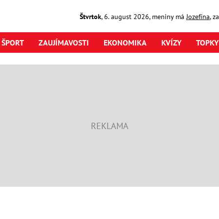
Štvrtok
,
6. august
2026
,
meniny má
Jozefína
, z
ŠPORT
ZAUJÍMAVOSTI
EKONOMIKA
KVÍZY
TOPKY