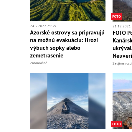
FOTO
24.3.2022 21:39
21.12.2021 
Azorské ostrovy sa pripravujú
FOTO Po
na možnú evakuáciu: Hrozí
Kanársk
výbuch sopky alebo
ukrýval
zemetrasenie
Neuverí
Zahraničné
Zaujímavosti
FOTO