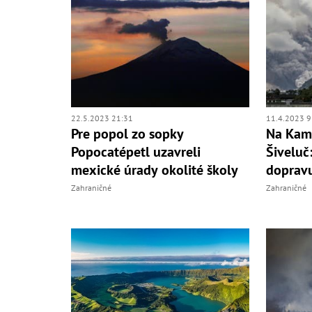
22.5.2023 21:31
11.4.2023 9
Pre popol zo sopky
Na Kam
Popocatépetl uzavreli
Šiveluč
mexické úrady okolité školy
doprav
Zahraničné
Zahraničné