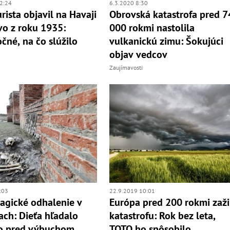
2:24
6.3.2020 8:30
rista objavil na Havaji
Obrovská katastrofa pred 7
vo z roku 1935:
000 rokmi nastolila
čné, na čo slúžilo
vulkanickú zimu: Šokujúci
objav vedcov
Zaujímavosti
:03
22.9.2019 10:01
agické odhalenie v
Európa pred 200 rokmi zaži
ch: Dieťa hľadalo
katastrofu: Rok bez leta,
o pred výbuchom,
TOTO ho spôsobilo