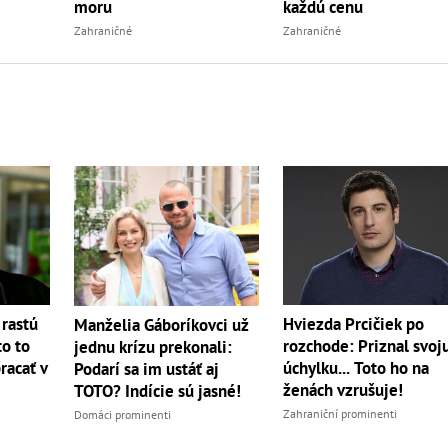
moru
každú cenu
Zahraničné
Zahraničné
rastú
Hviezda Prcičiek po
Manželia Gáboríkovci už
to to
rozchode: Priznal svoj
jednu krízu prekonali:
racať v
úchylku... Toto ho na
Podarí sa im ustáť aj
ženách vzrušuje!
TOTO? Indície sú jasné!
Zahraniční prominenti
Domáci prominenti