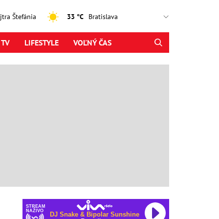
ajtra Štefánia
33 °C
 TV
LIFESTYLE
VOĽNÝ ČAS
STREAM
NAŽIVO
DJ Snake & Bipolar Sunshine