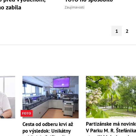
ho zabila
Zaujímavosti
1
2
FOTO
Partizánske má novink
Cesta od odberu krvi až
V Parku M. R. Štefánik
po výsledok: Unikátny