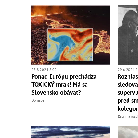
28.8.2024 8:00
29.6.2024 2
Ponad Európu prechádza
Rozhlas
TOXICKÝ mrak! Má sa
sledova
Slovensko obávať?
supervu
pred sm
Domáce
kolego
Zaujímavosti