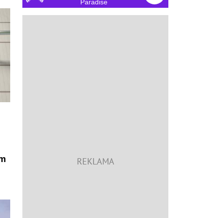
Paradise
om