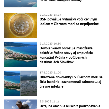
21.7.2023 18:25
OSN považuje vyhrážky voči civilným
lodiam v Čiernom mori za neprijateľné
21.7.2023 16:30
Dovolenkárov ohrozuje mäsožravá
baktéria: Vážne stavy aj amputácia
končatín! Vyčíňa v obľúbených
destináciách Slovákov
17.6.2023 21:00
Ohrozené dovolenky? V Čiernom mori sa
šíria baktérie, zaznamenali salmonelu aj
črevné infekcie
8.5.2023 16:16
Ukrajina obvinila Rusko z podkopávania