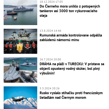
18.12.2024 17:05
Do Čierneho mora uniklo z potopených
tankerov asi 3000 ton vykurovacieho
oleja
13.8.2024 14:46
Rumunská armáda kontrolovane odpálila
zablúdenú námornú mínu
26.7.2024 20:00
DRÁMA na pláži v TURECKU: V prístave sa
objavil opustený vodný skúter, bol plný
výbušnín!
5.3.2024 20:26
Rusko vyslalo stíhačku proti francúzskym
lietadlám nad Čiernym morom