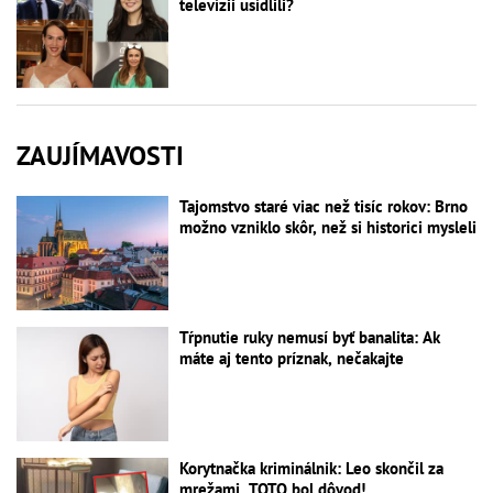
televízii usídlili?
ZAUJÍMAVOSTI
Tajomstvo staré viac než tisíc rokov: Brno
možno vzniklo skôr, než si historici mysleli
Tŕpnutie ruky nemusí byť banalita: Ak
máte aj tento príznak, nečakajte
Korytnačka kriminálnik: Leo skončil za
mrežami, TOTO bol dôvod!