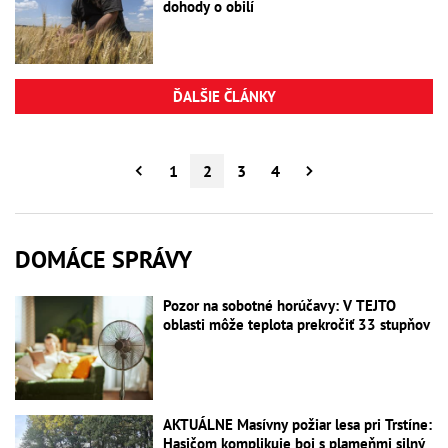
dohody o obilí
ĎALŠIE ČLÁNKY
1
2
3
4
DOMÁCE SPRÁVY
Pozor na sobotné horúčavy: V TEJTO
oblasti môže teplota prekročiť 33 stupňov
AKTUÁLNE Masívny požiar lesa pri Trstíne:
Hasičom komplikuje boj s plameňmi silný