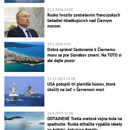
22.2.2024 13:00
Rusko hrozilo zostrelením francúzskych
lietadiel hliadkujúcich nad Čiernym
morom
20.1.2024 9:55
Dobrá správa! Cestovanie k Čiernemu
moru sa pre Slovákov zmení: Na TOTO si
ale dajte pozor
31.12.2023 11:54
USA potopili tri plavidlá húsíov, ktoré
útočili na loď v Červenom mori
14.9.2023 15:30
ODTAJNENÉ Tretia svetová vojna bola na
spadnutie: Ruská stíhačka vypálila rakety
na britskú, šokujúce detaily