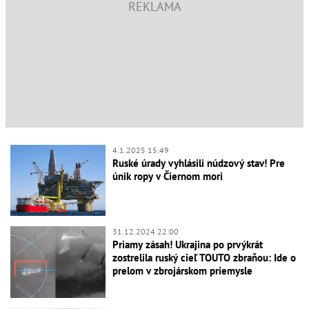
4.1.2025 15:49
Ruské úrady vyhlásili núdzový stav! Pre
únik ropy v Čiernom mori
31.12.2024 22:00
Priamy zásah! Ukrajina po prvýkrát
zostrelila ruský cieľ TOUTO zbraňou: Ide o
prelom v zbrojárskom priemysle