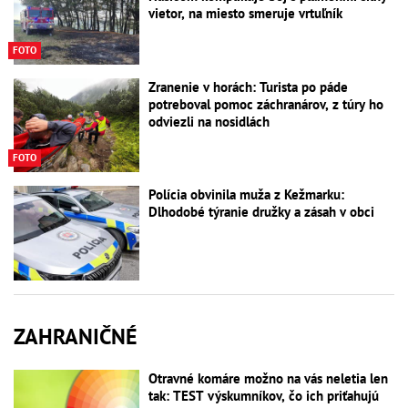
vietor, na miesto smeruje vrtuľník
FOTO
Zranenie v horách: Turista po páde
potreboval pomoc záchranárov, z túry ho
odviezli na nosidlách
FOTO
Polícia obvinila muža z Kežmarku:
Dlhodobé týranie družky a zásah v obci
ZAHRANIČNÉ
Otravné komáre možno na vás neletia len
tak: TEST výskumníkov, čo ich priťahujú