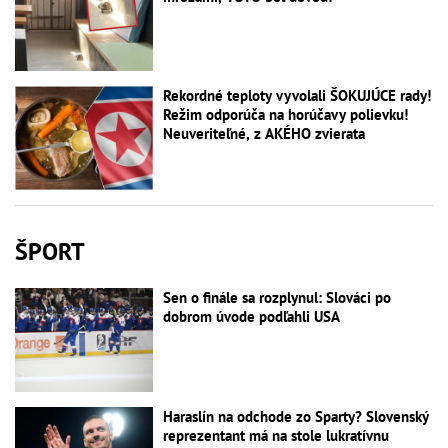
Rekordné teploty vyvolali ŠOKUJÚCE rady!
Režim odporúča na horúčavy polievku!
Neuveriteľné, z AKÉHO zvierata
ŠPORT
Sen o finále sa rozplynul: Slováci po
dobrom úvode podľahli USA
Haraslín na odchode zo Sparty? Slovenský
reprezentant má na stole lukratívnu