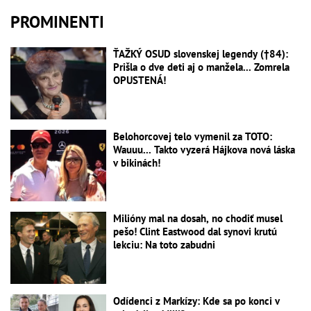
PROMINENTI
ŤAŽKÝ OSUD slovenskej legendy (†84):
Prišla o dve deti aj o manžela... Zomrela
OPUSTENÁ!
Belohorcovej telo vymenil za TOTO:
Wauuu... Takto vyzerá Hájkova nová láska
v bikinách!
Milióny mal na dosah, no chodiť musel
pešo! Clint Eastwood dal synovi krutú
lekciu: Na toto zabudni
Odídenci z Markízy: Kde sa po konci v