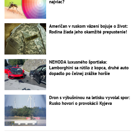
najviac?
Američan v ruskom väzení bojuje o život:
Rodina žiada jeho okamžité prepustenie!
NEHODA luxusného športiaka:
Lamborghini sa rútilo z kopca, druhé auto
dopadlo po čelnej zrážke horšie
Dron s výbušninou na letisku vyvolal spor:
Rusko hovorí o provokácii Kyjeva