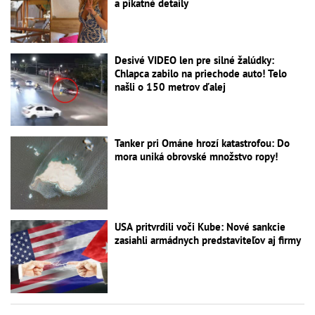
a pikatné detaily
Desivé VIDEO len pre silné žalúdky:
Chlapca zabilo na priechode auto! Telo
našli o 150 metrov ďalej
Tanker pri Ománe hrozí katastrofou: Do
mora uniká obrovské množstvo ropy!
USA pritvrdili voči Kube: Nové sankcie
zasiahli armádnych predstaviteľov aj firmy