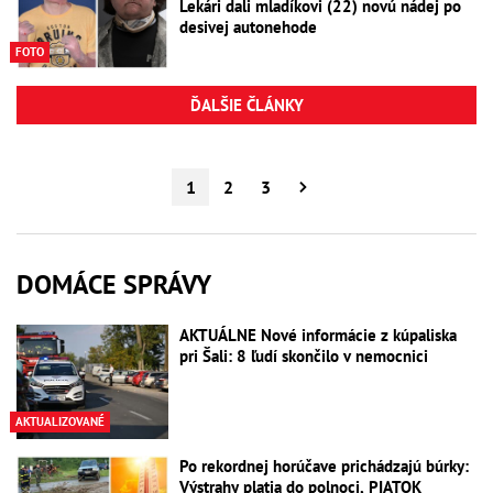
Lekári dali mladíkovi (22) novú nádej po
desivej autonehode
FOTO
ĎALŠIE ČLÁNKY
1
2
3
DOMÁCE SPRÁVY
AKTUÁLNE Nové informácie z kúpaliska
pri Šali: 8 ľudí skončilo v nemocnici
AKTUALIZOVANÉ
Po rekordnej horúčave prichádzajú búrky:
Výstrahy platia do polnoci, PIATOK