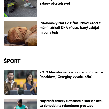
zábery obleteli svet
Prielomový NÁLEZ z čias Inkov! Vedci z
múmií získali DNA vírusu, ktorý zabíjal
milióny ľudí
ŠPORT
FOTO Messiho žena v bikinách: Komentár
Ronaldovej Georginy vyvolal ošiaľ
Najdrahší africký futbalista histórie? Real
sa dohodol na rekordnom prestupe