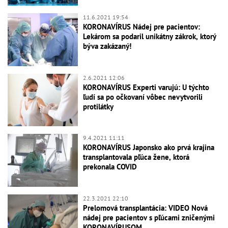
11.6.2021 19:54
KORONAVÍRUS Nádej pre pacientov:
Lekárom sa podaril unikátny zákrok, ktorý
býva zakázaný!
2.6.2021 12:06
KORONAVÍRUS Experti varujú: U týchto
ľudí sa po očkovaní vôbec nevytvorili
protilátky
9.4.2021 11:11
KORONAVÍRUS Japonsko ako prvá krajina
transplantovala pľúca žene, ktorá
prekonala COVID
22.3.2021 22:10
Prelomová transplantácia: VIDEO Nová
nádej pre pacientov s pľúcami zničenými
KORONAVÍRUSOM