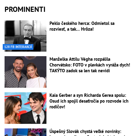
PROMINENTI
Peklo českého herca: Odmietol sa
rozviesť, a tak... Hrôza!
128 FB INTERAKCIÍ
Manželka Attilu Végha rozpálila
Chorvátsko: FOTO v plavkách vyráža dych!
TAKÝTO zadok sa len tak nevidí
Kaia Gerber a syn Richarda Gerea spolu:
Osud ich spojil desaťročia po rozvode ich
rodičov!
Úspešný Slovák chystá veľké novinky: