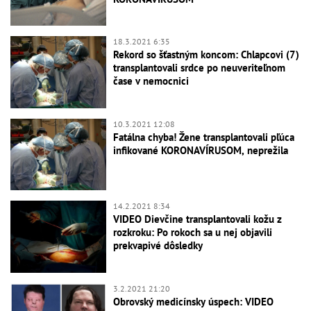
18.3.2021 6:35
Rekord so šťastným koncom: Chlapcovi (7)
transplantovali srdce po neuveriteľnom
čase v nemocnici
10.3.2021 12:08
Fatálna chyba! Žene transplantovali pľúca
infikované KORONAVÍRUSOM, neprežila
14.2.2021 8:34
VIDEO Dievčine transplantovali kožu z
rozkroku: Po rokoch sa u nej objavili
prekvapivé dôsledky
3.2.2021 21:20
Obrovský medicínsky úspech: VIDEO