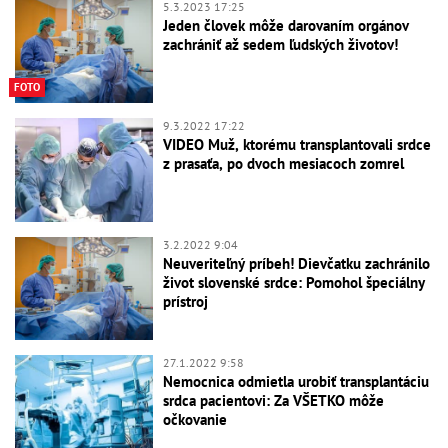
5.3.2023 17:25
Jeden človek môže darovaním orgánov
zachrániť až sedem ľudských životov!
FOTO
9.3.2022 17:22
VIDEO Muž, ktorému transplantovali srdce
z prasaťa, po dvoch mesiacoch zomrel
3.2.2022 9:04
Neuveriteľný príbeh! Dievčatku zachránilo
život slovenské srdce: Pomohol špeciálny
prístroj
27.1.2022 9:58
Nemocnica odmietla urobiť transplantáciu
srdca pacientovi: Za VŠETKO môže
očkovanie