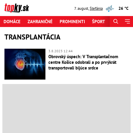
26 °C
7. august
,
Štefánia
DOMÁCE
ZAHRANIČNÉ
PROMINENTI
ŠPORT
ZAUJÍMAV
TRANSPLANTÁCIA
3.8.2023 12:44
Obrovský úspech: V Transplantačnom
centre Košice odobrali a po prvýkrát
transportovali bijúce srdce