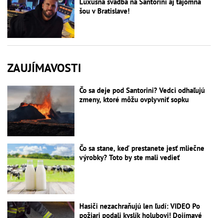
Luxusná svadba na Santorini aj tajomná
šou v Bratislave!
ZAUJÍMAVOSTI
Čo sa deje pod Santorini? Vedci odhaľujú
zmeny, ktoré môžu ovplyvniť sopku
Čo sa stane, keď prestanete jesť mliečne
výrobky? Toto by ste mali vedieť
Hasiči nezachraňujú len ľudí: VIDEO Po
požiari podali kyslík holubovi! Dojímavé