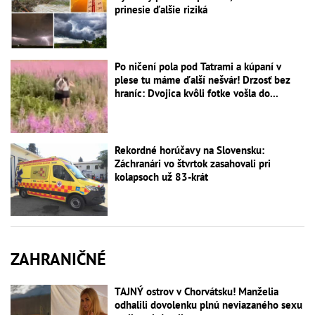
prinesie ďalšie riziká
Po ničení pola pod Tatrami a kúpaní v
plese tu máme ďalší nešvár! Drzosť bez
hraníc: Dvojica kvôli fotke vošla do...
Rekordné horúčavy na Slovensku:
Záchranári vo štvrtok zasahovali pri
kolapsoch už 83-krát
ZAHRANIČNÉ
TAJNÝ ostrov v Chorvátsku! Manželia
odhalili dovolenku plnú neviazaného sexu