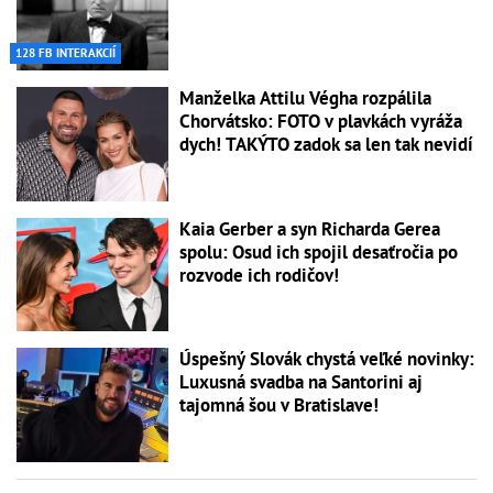
128 FB INTERAKCIÍ
Manželka Attilu Végha rozpálila
Chorvátsko: FOTO v plavkách vyráža
dych! TAKÝTO zadok sa len tak nevidí
Kaia Gerber a syn Richarda Gerea
spolu: Osud ich spojil desaťročia po
rozvode ich rodičov!
Úspešný Slovák chystá veľké novinky:
Luxusná svadba na Santorini aj
tajomná šou v Bratislave!