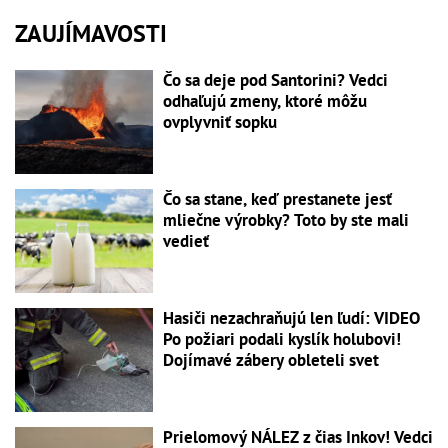
ZAUJÍMAVOSTI
Čo sa deje pod Santorini? Vedci
odhaľujú zmeny, ktoré môžu
ovplyvniť sopku
Čo sa stane, keď prestanete jesť
mliečne výrobky? Toto by ste mali
vedieť
Hasiči nezachraňujú len ľudí: VIDEO
Po požiari podali kyslík holubovi!
Dojímavé zábery obleteli svet
Prielomový NÁLEZ z čias Inkov! Vedci