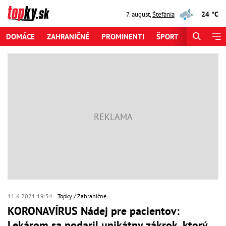
24 °C
7. august
,
Štefánia
DOMÁCE
ZAHRANIČNÉ
PROMINENTI
ŠPORT
ZAUJÍMAV
11.6.2021 19:54
Topky
Zahraničné
KORONAVÍRUS Nádej pre pacientov:
Lekárom sa podaril unikátny zákrok, ktorý