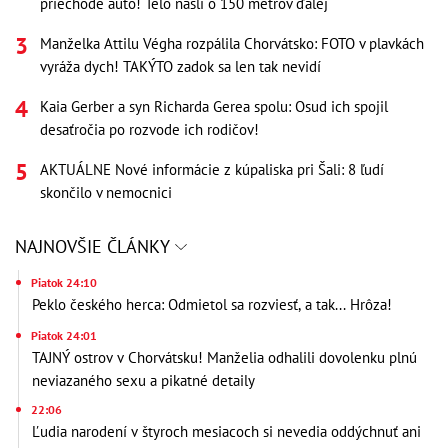
priechode auto! Telo našli o 150 metrov ďalej
Manželka Attilu Végha rozpálila Chorvátsko: FOTO v plavkách
vyráža dych! TAKÝTO zadok sa len tak nevidí
Kaia Gerber a syn Richarda Gerea spolu: Osud ich spojil
desaťročia po rozvode ich rodičov!
AKTUÁLNE Nové informácie z kúpaliska pri Šali: 8 ľudí
skončilo v nemocnici
NAJNOVŠIE ČLÁNKY
Piatok 24:10
Peklo českého herca: Odmietol sa rozviesť, a tak... Hrôza!
Piatok 24:01
TAJNÝ ostrov v Chorvátsku! Manželia odhalili dovolenku plnú
neviazaného sexu a pikatné detaily
22:06
Ľudia narodení v štyroch mesiacoch si nevedia oddýchnuť ani