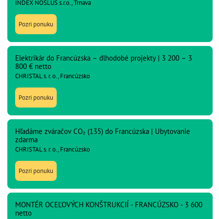
INDEX NOSLUŠ s.r.o., Trnava
Pozri ponuku
Elektrikár do Francúzska – dlhodobé projekty | 3 200 – 3
800 € netto
CHRISTAL s. r. o., Francúzsko
Pozri ponuku
Hľadáme zváračov CO₂ (135) do Francúzska | Ubytovanie
zdarma
CHRISTAL s. r. o., Francúzsko
Pozri ponuku
MONTÉR OCEĽOVÝCH KONŠTRUKCIÍ - FRANCÚZSKO - 3 600
netto