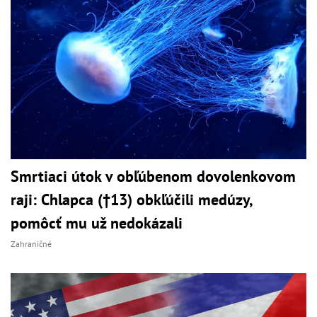
Smrtiaci útok v obľúbenom dovolenkovom
raji: Chlapca (†13) obkľúčili medúzy,
pomôcť mu už nedokázali
Zahraničné