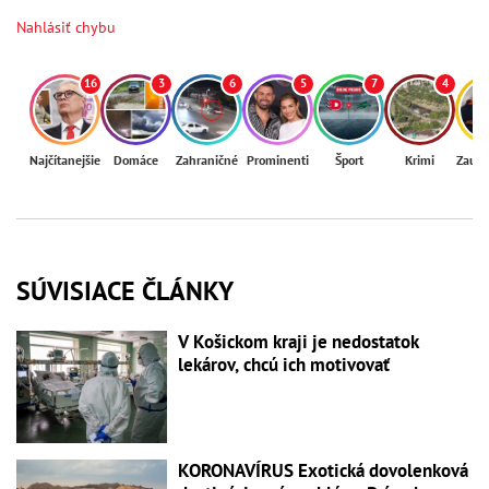
Nahlásiť chybu
16
3
6
5
7
4
Najčítanejšie
Domáce
Zahraničné
Prominenti
Šport
Krimi
Zaují
SÚVISIACE ČLÁNKY
V Košickom kraji je nedostatok
lekárov, chcú ich motivovať
KORONAVÍRUS Exotická dovolenková