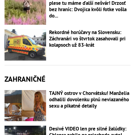
plese tu máme ďalší nešvár! Drzosť
bez hraníc: Dvojica kvôli fotke vošla
do...
Rekordné horúčavy na Slovensku:
Záchranári vo štvrtok zasahovali pri
kolapsoch už 83-krát
ZAHRANIČNÉ
TAJNÝ ostrov v Chorvátsku! Manželia
odhalili dovolenku plnú neviazaného
sexu a pikatné detaily
Desivé VIDEO len pre silné žalúdky: