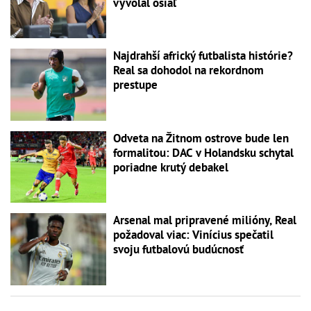
vyvolal ošiaľ
Najdrahší africký futbalista histórie?
Real sa dohodol na rekordnom
prestupe
Odveta na Žitnom ostrove bude len
formalitou: DAC v Holandsku schytal
poriadne krutý debakel
Arsenal mal pripravené milióny, Real
požadoval viac: Vinícius spečatil
svoju futbalovú budúcnosť