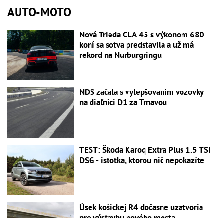
AUTO-MOTO
Nová Trieda CLA 45 s výkonom 680
koní sa sotva predstavila a už má
rekord na Nurburgringu
NDS začala s vylepšovaním vozovky
na diaľnici D1 za Trnavou
TEST: Škoda Karoq Extra Plus 1.5 TSI
DSG - istotka, ktorou nič nepokazíte
Úsek košickej R4 dočasne uzatvoria
pre výstavbu nového mosta