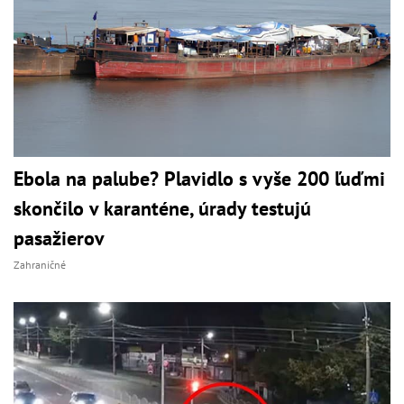
Ebola na palube? Plavidlo s vyše 200 ľuďmi
skončilo v karanténe, úrady testujú
pasažierov
Zahraničné