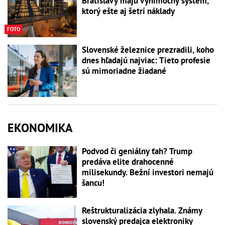
Bratislavy majú výnimočný systém,
ktorý ešte aj šetrí náklady
FOTO
Slovenské železnice prezradili, koho
dnes hľadajú najviac: Tieto profesie
sú mimoriadne žiadané
EKONOMIKA
Podvod či geniálny ťah? Trump
predáva elite drahocenné
milisekundy. Bežní investori nemajú
šancu!
Reštrukturalizácia zlyhala. Známy
slovenský predajca elektroniky