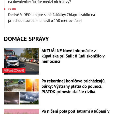
na dovolenke: Patríte medzi nich aj vy?
22:00
Desivé VIDEO len pre silné žalúdky: Chlapca zabilo na
priechode auto! Telo našli o 150 metrov ďalej
DOMÁCE SPRÁVY
AKTUÁLNE Nové informácie z
kúpaliska pri Šali: 8 ľudí skončilo v
nemocnici
AKTUALIZOVANÉ
Po rekordnej horúčave prichádzajú
búrky: Výstrahy platia do polnoci,
PIATOK prinesie ďalšie riziká
Po ničení pola pod Tatrami a kúpaní v