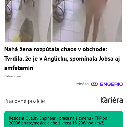
Nahá žena rozpútala chaos v obchode:
Tvrdila, že je v Anglicku, spomínala Jobsa aj
amfetamín
Zahraničné
Pracovné pozície
Resident Quality Engineer - práca na 1 zmenu - TPP od
2000€ brutto/mesiac alebo živnosť 18-20€/hod. (m/ž)