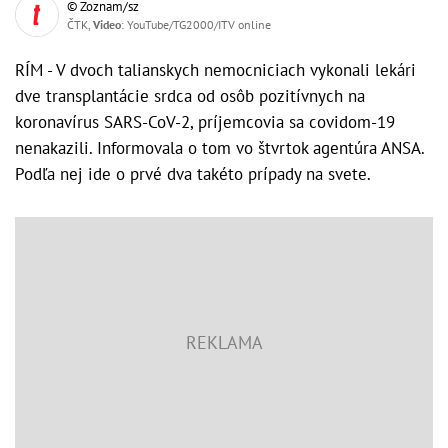
© Zoznam/sz
ČTK,
Video
: YouTube/TG2000/ITV online
RÍM - V dvoch talianskych nemocniciach vykonali lekári
dve transplantácie srdca od osôb pozitívnych na
koronavírus SARS-CoV-2, príjemcovia sa covidom-19
nenakazili. Informovala o tom vo štvrtok agentúra ANSA.
Podľa nej ide o prvé dva takéto prípady na svete.