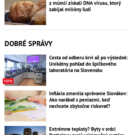
z múmií získali DNA vírusu, ktorý
zabíjal milióny ľudí
DOBRÉ SPRÁVY
Cesta od odberu krvi až po výsledok:
Unikátny pohľad do špičkového
laboratória na Slovensku
FOTO
Inflácia zmenila správanie Slovákov:
Ako narábať s peniazmi, keď
nechcete zbytočne riskovať?
Extrémne teploty? Byty v srdci