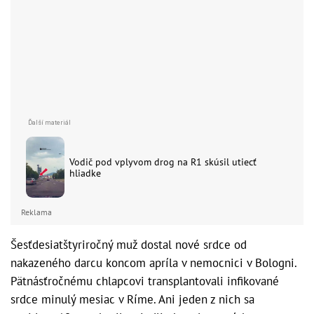
Vodič pod vplyvom drog na R1 skúsil utiecť
hliadke
Reklama
Šesťdesiatštyriročný muž dostal nové srdce od
nakazeného darcu koncom apríla v nemocnici v Bologni.
Pätnásťročnému chlapcovi transplantovali infikované
srdce minulý mesiac v Ríme. Ani jeden z nich sa