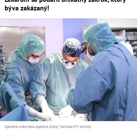
býva zakázaný!
Operácia srdca bola úspešná (Zdroj: YouTube/ITV online)