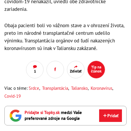
covidom-19 nenakazil, uviedli obe zdravotnícke
zariadenia.
Obaja pacienti boli vo vážnom stave a v ohrození života,
preto im národné transplantačné centrum udelilo
výnimku. Transplantácia orgánov od ľudí nakazených
koronavírusom sú inak v Taliansku zakázané.
Tip na
1
Zdieľať
článok
Viac o téme:
Srdce
,
Transplantácia
,
Taliansko
,
Koronavírus
,
Covid-19
Pridajte si Topky.sk
medzi Vaše
Pridať
preferované zdroje na Google