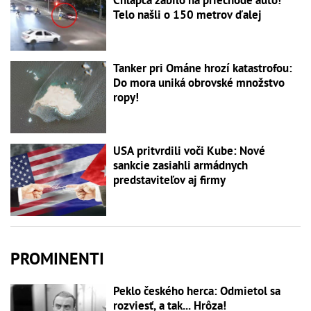
Chlapca zabilo na priechode auto!
Telo našli o 150 metrov ďalej
Tanker pri Ománe hrozí katastrofou:
Do mora uniká obrovské množstvo
ropy!
USA pritvrdili voči Kube: Nové
sankcie zasiahli armádnych
predstaviteľov aj firmy
PROMINENTI
Peklo českého herca: Odmietol sa
rozviesť, a tak... Hrôza!