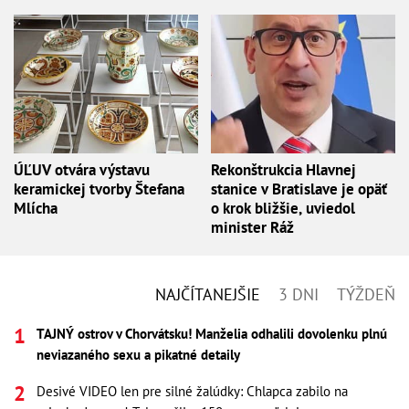
ÚĽUV otvára výstavu
Rekonštrukcia Hlavnej
keramickej tvorby Štefana
stanice v Bratislave je opäť
Mlícha
o krok bližšie, uviedol
minister Ráž
NAJČÍTANEJŠIE
3 DNI
TÝŽDEŇ
TAJNÝ ostrov v Chorvátsku! Manželia odhalili dovolenku plnú
neviazaného sexu a pikatné detaily
Desivé VIDEO len pre silné žalúdky: Chlapca zabilo na