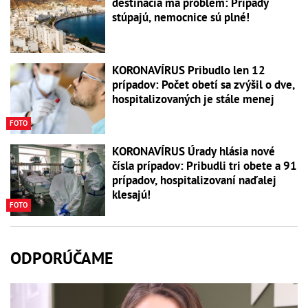
destinácia má problém: Prípady
stúpajú, nemocnice sú plné!
KORONAVÍRUS Pribudlo len 12
prípadov: Počet obetí sa zvýšil o dve,
hospitalizovaných je stále menej
FOTO
KORONAVÍRUS Úrady hlásia nové
čísla prípadov: Pribudli tri obete a 91
prípadov, hospitalizovaní naďalej
klesajú!
FOTO
ODPORÚČAME