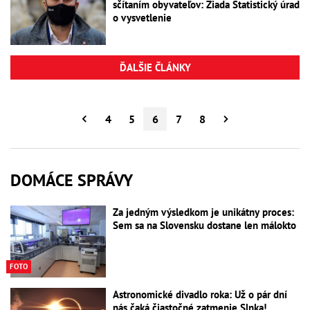
sčítaním obyvateľov: Žiada Štatistický úrad
o vysvetlenie
ĎALŠIE ČLÁNKY
4
5
6
7
8
DOMÁCE SPRÁVY
Za jedným výsledkom je unikátny proces:
Sem sa na Slovensku dostane len málokto
FOTO
Astronomické divadlo roka: Už o pár dní
nás čaká čiastočné zatmenie Slnka!