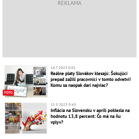
14.7.2023 0:01
Reálne platy Slovákov klesajú: Šokujúci
prepad zažili pracovníci v tomto odvetví!
Komu sa naopak darí najviac?
FOTO
15.5.2023 9:43
Inflácia na Slovensku v apríli poklesla na
hodnotu 13,8 percent: Čo má na ňu
vplyv?