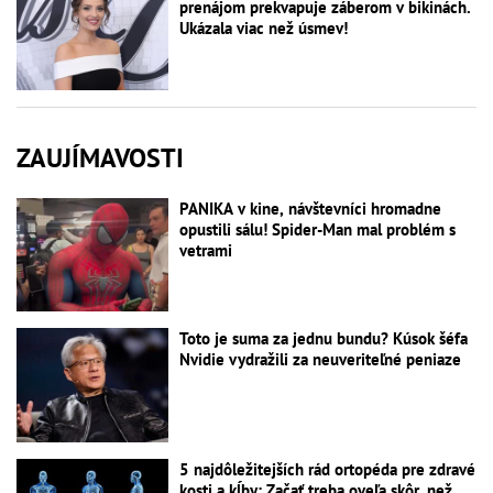
prenájom prekvapuje záberom v bikinách.
Ukázala viac než úsmev!
ZAUJÍMAVOSTI
PANIKA v kine, návštevníci hromadne
opustili sálu! Spider-Man mal problém s
vetrami
Toto je suma za jednu bundu? Kúsok šéfa
Nvidie vydražili za neuveriteľné peniaze
5 najdôležitejších rád ortopéda pre zdravé
kosti a kĺby: Začať treba oveľa skôr, než