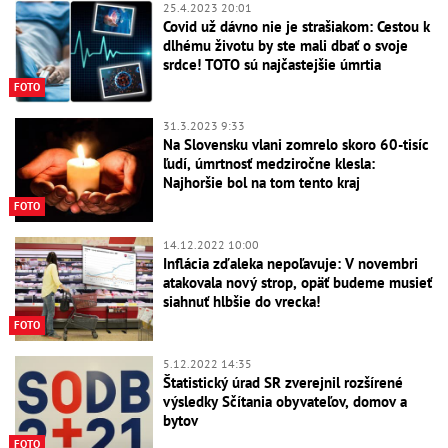
25.4.2023 20:01
Covid už dávno nie je strašiakom: Cestou k
dlhému životu by ste mali dbať o svoje
srdce! TOTO sú najčastejšie úmrtia
FOTO
31.3.2023 9:33
Na Slovensku vlani zomrelo skoro 60-tisíc
ľudí, úmrtnosť medziročne klesla:
Najhoršie bol na tom tento kraj
FOTO
14.12.2022 10:00
Inflácia zďaleka nepoľavuje: V novembri
atakovala nový strop, opäť budeme musieť
siahnuť hlbšie do vrecka!
FOTO
5.12.2022 14:35
Štatistický úrad SR zverejnil rozšírené
výsledky Sčítania obyvateľov, domov a
bytov
FOTO