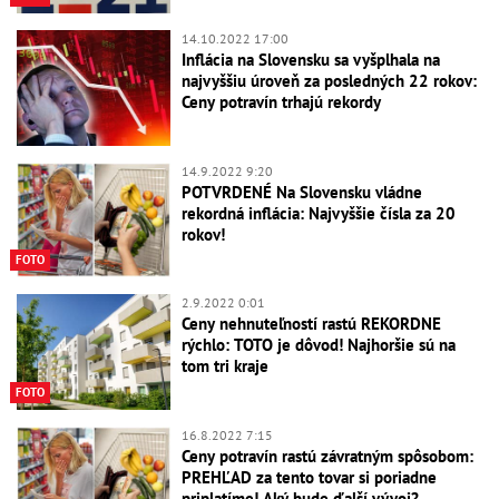
14.10.2022 17:00
Inflácia na Slovensku sa vyšplhala na
najvyššiu úroveň za posledných 22 rokov:
Ceny potravín trhajú rekordy
14.9.2022 9:20
POTVRDENÉ Na Slovensku vládne
rekordná inflácia: Najvyššie čísla za 20
rokov!
FOTO
2.9.2022 0:01
Ceny nehnuteľností rastú REKORDNE
rýchlo: TOTO je dôvod! Najhoršie sú na
tom tri kraje
FOTO
16.8.2022 7:15
Ceny potravín rastú závratným spôsobom:
PREHĽAD za tento tovar si poriadne
priplatíme! Aký bude ďalší vývoj?