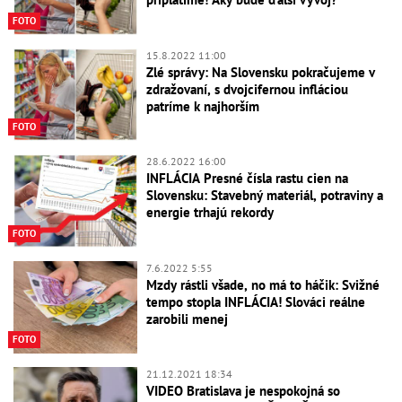
FOTO
15.8.2022 11:00
Zlé správy: Na Slovensku pokračujeme v
zdražovaní, s dvojcifernou infláciou
patríme k najhorším
FOTO
28.6.2022 16:00
INFLÁCIA Presné čísla rastu cien na
Slovensku: Stavebný materiál, potraviny a
energie trhajú rekordy
FOTO
7.6.2022 5:55
Mzdy rástli všade, no má to háčik: Svižné
tempo stopla INFLÁCIA! Slováci reálne
zarobili menej
FOTO
21.12.2021 18:34
VIDEO Bratislava je nespokojná so