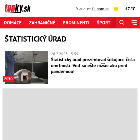
17 °C
9. august
,
Ľubomíra
DOMÁCE
ZAHRANIČNÉ
PROMINENTI
ŠPORT
ZAUJÍMAV
ŠTATISTICKÝ ÚRAD
26.7.2023 15:59
Štatistický úrad prezentoval šokujúce čísla
úmrtnosti: Veď sú ešte nižšie ako pred
pandémiou!
FOTO