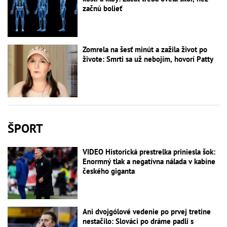
začnú bolieť
Zomrela na šesť minút a zažila život po
živote: Smrti sa už nebojím, hovorí Patty
ŠPORT
VIDEO Historická prestrelka priniesla šok:
Enormný tlak a negatívna nálada v kabíne
českého giganta
Ani dvojgólové vedenie po prvej tretine
nestačilo: Slováci po dráme padli s