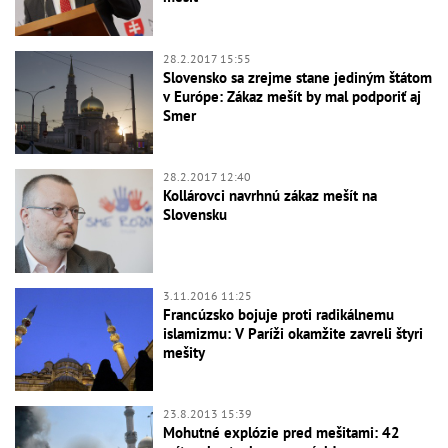
28.2.2017 15:55
Slovensko sa zrejme stane jediným štátom
v Európe: Zákaz mešít by mal podporiť aj
Smer
28.2.2017 12:40
Kollárovci navrhnú zákaz mešít na
Slovensku
3.11.2016 11:25
Francúzsko bojuje proti radikálnemu
islamizmu: V Paríži okamžite zavreli štyri
mešity
23.8.2013 15:39
Mohutné explózie pred mešitami: 42