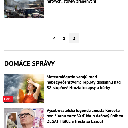
mŕtvych, stovky zranených!
1
2
DOMÁCE SPRÁVY
Meteorológovia varujú pred
nebezpečenstvom: Teploty dosiahnu nad
38 stupňov! Hrozia kolapsy a búrky
FOTO
Vyšetrovateľská legenda zniesla Korčoka
pod čiernu zem: Veď ide o daňový únik za
DESAŤTISÍCE a trestá sa basou!