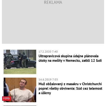
17.2.2020 7:40
Ultrapravicová skupina údajne plánovala
útoky na mešity v Nemecku, zatkli 12 ľudí
14.6.2019 7:03
Muž obžalovaný z masakru v Christchurchi
poprel všetky obvinenia: Súd cez telemost
a úškrny
FOTO