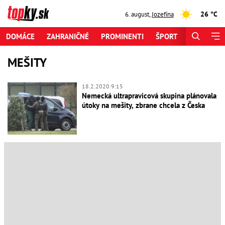
26 °C
6. august
,
Jozefína
DOMÁCE
ZAHRANIČNÉ
PROMINENTI
ŠPORT
ZAUJÍMAV
MEŠITY
18.2.2020 9:15
Nemecká ultrapravicová skupina plánovala
útoky na mešity, zbrane chcela z Česka