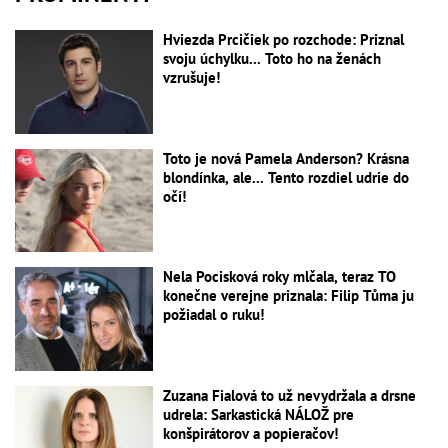
Hviezda Prcičiek po rozchode: Priznal
svoju úchylku... Toto ho na ženách
vzrušuje!
Toto je nová Pamela Anderson? Krásna
blondínka, ale... Tento rozdiel udrie do
očí!
Nela Pocisková roky mlčala, teraz TO
konečne verejne priznala: Filip Tůma ju
požiadal o ruku!
Zuzana Fialová to už nevydržala a drsne
udrela: Sarkastická NÁLOŽ pre
konšpirátorov a popieračov!