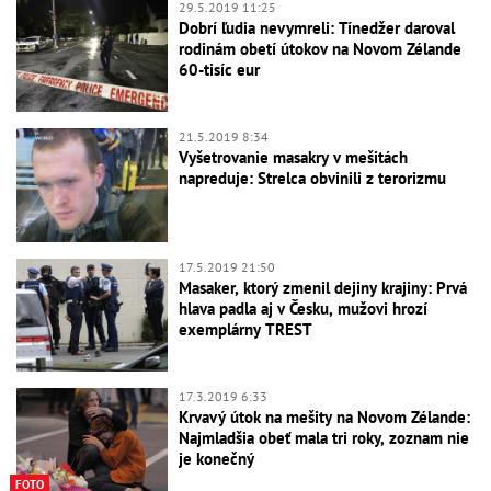
29.5.2019 11:25
Dobrí ľudia nevymreli: Tínedžer daroval
rodinám obetí útokov na Novom Zélande
60-tisíc eur
21.5.2019 8:34
Vyšetrovanie masakry v mešitách
napreduje: Strelca obvinili z terorizmu
17.5.2019 21:50
Masaker, ktorý zmenil dejiny krajiny: Prvá
hlava padla aj v Česku, mužovi hrozí
exemplárny TREST
17.3.2019 6:33
Krvavý útok na mešity na Novom Zélande:
Najmladšia obeť mala tri roky, zoznam nie
je konečný
FOTO