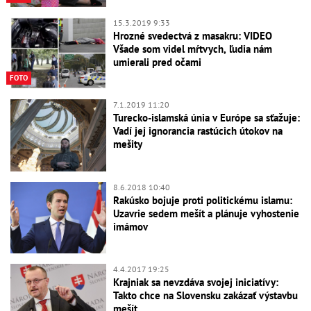
15.3.2019 9:33
Hrozné svedectvá z masakru: VIDEO
Všade som videl mŕtvych, ľudia nám
umierali pred očami
FOTO
7.1.2019 11:20
Turecko-islamská únia v Európe sa sťažuje:
Vadí jej ignorancia rastúcich útokov na
mešity
8.6.2018 10:40
Rakúsko bojuje proti politickému islamu:
Uzavrie sedem mešít a plánuje vyhostenie
imámov
4.4.2017 19:25
Krajniak sa nevzdáva svojej iniciatívy:
Takto chce na Slovensku zakázať výstavbu
mešít