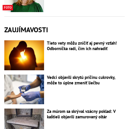
FOTO
ZAUJÍMAVOSTI
Tieto vety môžu zničiť aj pevný vzťah!
Odborníčka radí, čím ich nahradiť
Vedci objavili skrytú príčinu cukrovky,
môže to úplne zmeniť liečbu
Za múrom sa skrýval vzácny poklad: V
kaštieli objavili zamurovaný oltár