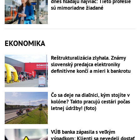
dnes hľadajú najviac: Tieto profesie
sú mimoriadne žiadané
EKONOMIKA
Reštrukturalizácia zlyhala. Známy
slovenský predajca elektroniky
definitívne končí a mieri k bankrotu
Čo sa deje na diaľnici, kým stojíte v
kolóne? Takto pracujú cestári počas
letnej údržby! (foto)
VÚB banka zápasila s veľkým
výpadkom: Klienti sa nevedeli dostať