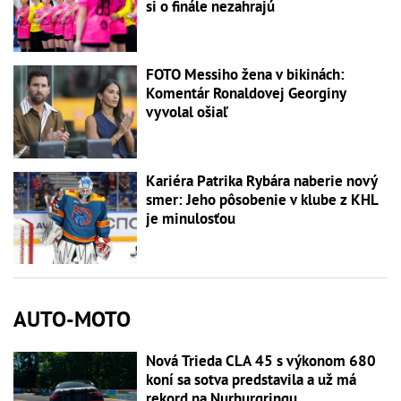
si o finále nezahrajú
FOTO Messiho žena v bikinách:
Komentár Ronaldovej Georginy
vyvolal ošiaľ
Kariéra Patrika Rybára naberie nový
smer: Jeho pôsobenie v klube z KHL
je minulosťou
AUTO-MOTO
Nová Trieda CLA 45 s výkonom 680
koní sa sotva predstavila a už má
rekord na Nurburgringu