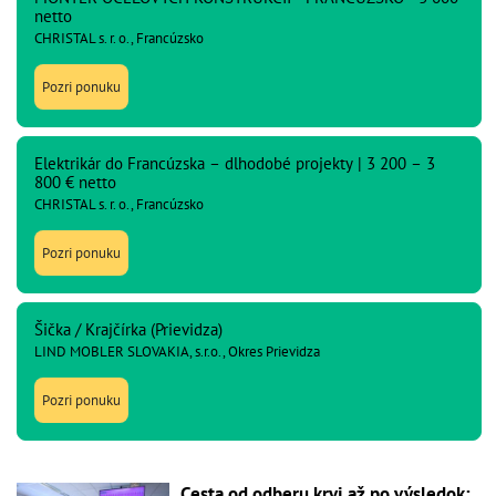
netto
CHRISTAL s. r. o., Francúzsko
Pozri ponuku
Elektrikár do Francúzska – dlhodobé projekty | 3 200 – 3
800 € netto
CHRISTAL s. r. o., Francúzsko
Pozri ponuku
Šička / Krajčírka (Prievidza)
LIND MOBLER SLOVAKIA, s.r.o., Okres Prievidza
Pozri ponuku
Cesta od odberu krvi až po výsledok: