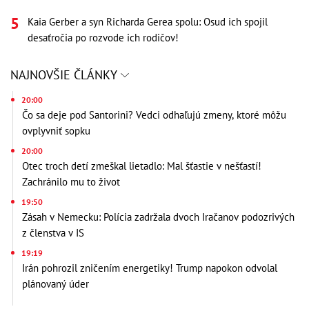
Kaia Gerber a syn Richarda Gerea spolu: Osud ich spojil
desaťročia po rozvode ich rodičov!
NAJNOVŠIE ČLÁNKY
20:00
Čo sa deje pod Santorini? Vedci odhaľujú zmeny, ktoré môžu
ovplyvniť sopku
20:00
Otec troch detí zmeškal lietadlo: Mal šťastie v nešťastí!
Zachránilo mu to život
19:50
Zásah v Nemecku: Polícia zadržala dvoch Iračanov podozrivých
z členstva v IS
19:19
Irán pohrozil zničením energetiky! Trump napokon odvolal
plánovaný úder