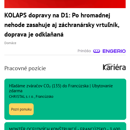
KOLAPS dopravy na D1: Po hromadnej
nehode zasahuje aj záchranársky vrtuľník,
doprava je odklaňaná
Domáce
Pracovné pozície
Hľadáme zváračov CO₂ (135) do Francúzska | Ubytovanie
zdarma
CHRISTAL s. r. o., Francúzsko
Pozri ponuku
MONTÉR OCEĽOVÝCH KONŠTRUKCIÍ - FRANCÚZSKO - 3 600