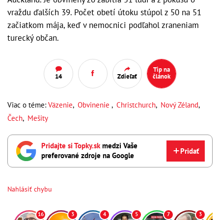
vraždu ďalších 39. Počet obetí útoku stúpol z 50 na 51
začiatkom mája, keď v nemocnici podľahol zraneniam
turecký občan.
Tip na
14
Zdieľať
článok
Viac o téme:
Väzenie
,
Obvinenie
,
Christchurch
,
Nový Zéland
,
Čech
,
Mešity
Pridajte si Topky.sk
medzi Vaše
Pridať
preferované zdroje na Google
Nahlásiť chybu
16
3
4
5
7
3