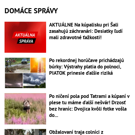
DOMÁCE SPRÁVY
AKTUÁLNE Na kúpalisku pri Šali
zasahujú záchranári: Desiatky ľudí
mali zdravotné ťažkosti!
Po rekordnej horúčave prichádzajú
búrky: Výstrahy platia do polnoci,
PIATOK prinesie ďalšie riziká
Po ničení pola pod Tatrami a kúpaní v
plese tu máme ďalší nešvár! Drzosť
bez hraníc: Dvojica kvôli fotke vošla
do...
Obžalovaní traja colníci z