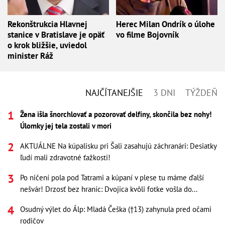
Rekonštrukcia Hlavnej
Herec Milan Ondrík o úlohe
stanice v Bratislave je opäť
vo filme Bojovník
o krok bližšie, uviedol
minister Ráž
NAJČÍTANEJŠIE
3 DNI
TÝŽDEŇ
Žena išla šnorchlovať a pozorovať delfíny, skončila bez nohy!
Úlomky jej tela zostali v mori
AKTUÁLNE Na kúpalisku pri Šali zasahujú záchranári: Desiatky
ľudí mali zdravotné ťažkosti!
Po ničení pola pod Tatrami a kúpaní v plese tu máme ďalší
nešvár! Drzosť bez hraníc: Dvojica kvôli fotke vošla do...
Osudný výlet do Álp: Mladá Češka (†13) zahynula pred očami
rodičov