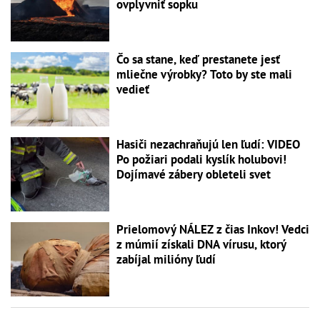
ovplyvniť sopku
Čo sa stane, keď prestanete jesť
mliečne výrobky? Toto by ste mali
vedieť
Hasiči nezachraňujú len ľudí: VIDEO
Po požiari podali kyslík holubovi!
Dojímavé zábery obleteli svet
Prielomový NÁLEZ z čias Inkov! Vedci
z múmií získali DNA vírusu, ktorý
zabíjal milióny ľudí