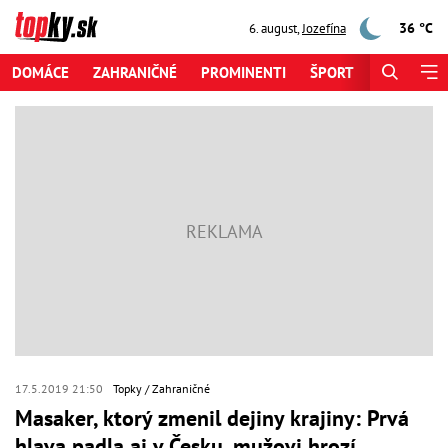
36 °C
6. august
,
Jozefína
DOMÁCE
ZAHRANIČNÉ
PROMINENTI
ŠPORT
ZAUJÍMAV
17.5.2019 21:50
Topky
Zahraničné
Masaker, ktorý zmenil dejiny krajiny: Prvá
hlava padla aj v Česku, mužovi hrozí