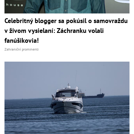
Celebritný blogger sa pokúsil o samovraždu
v živom vysielaní: Záchranku volali
fanúšikovia!
Zahraniční prominenti