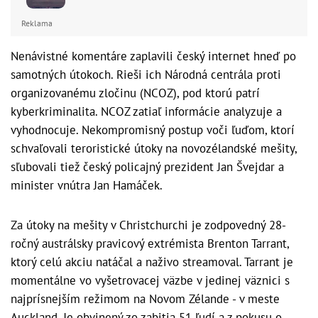
Reklama
Nenávistné komentáre zaplavili český internet hneď po
samotných útokoch. Rieši ich Národná centrála proti
organizovanému zločinu (NCOZ), pod ktorú patrí
kyberkriminalita. NCOZ zatiaľ informácie analyzuje a
vyhodnocuje. Nekompromisný postup voči ľuďom, ktorí
schvaľovali teroristické útoky na novozélandské mešity,
sľubovali tiež český policajný prezident Jan Švejdar a
minister vnútra Jan Hamáček.
Za útoky na mešity v Christchurchi je zodpovedný 28-
ročný austrálsky pravicový extrémista Brenton Tarrant,
ktorý celú akciu natáčal a naživo streamoval. Tarrant je
momentálne vo vyšetrovacej väzbe v jedinej väznici s
najprísnejším režimom na Novom Zélande - v meste
Auckland. Je obvinený zo zabitia 51 ľudí a z pokusu o