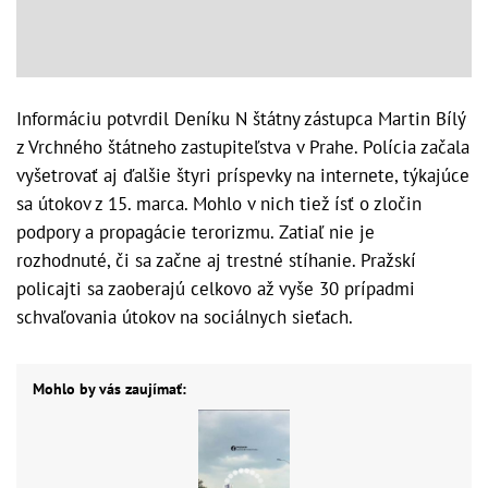
Informáciu potvrdil Deníku N štátny zástupca Martin Bílý
z Vrchného štátneho zastupiteľstva v Prahe. Polícia začala
vyšetrovať aj ďalšie štyri príspevky na internete, týkajúce
sa útokov z 15. marca. Mohlo v nich tiež ísť o zločin
podpory a propagácie terorizmu. Zatiaľ nie je
rozhodnuté, či sa začne aj trestné stíhanie. Pražskí
policajti sa zaoberajú celkovo až vyše 30 prípadmi
schvaľovania útokov na sociálnych sieťach.
Mohlo by vás zaujímať: