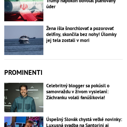
Trump napokon odvolal plánovaný
úder
Žena išla šnorchlovať a pozorovať
delfíny, skončila bez nohy! Úlomky
jej tela zostali v mori
PROMINENTI
Celebritný blogger sa pokúsil o
samovraždu v živom vysielaní:
Záchranku volali fanúšikovia!
Úspešný Slovák chystá veľké novinky:
Luxusná svadba na Santorini aj