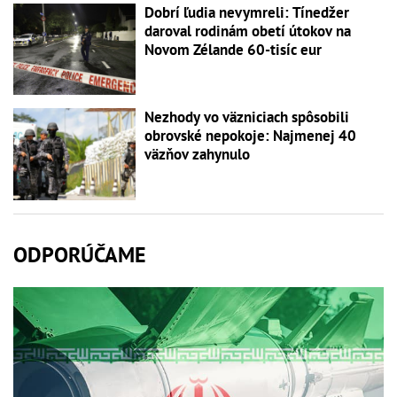
Dobrí ľudia nevymreli: Tínedžer
daroval rodinám obetí útokov na
Novom Zélande 60-tisíc eur
Nezhody vo väzniciach spôsobili
obrovské nepokoje: Najmenej 40
väzňov zahynulo
ODPORÚČAME