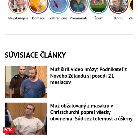
Najčítanejšie
Domáce
Zahraničné
Prominenti
Šport
Krimi
Zaují
SÚVISIACE ČLÁNKY
Muž šíril video hrôzy: Podnikateľ z
Nového Zélandu si posedí 21
mesiacov
Muž obžalovaný z masakru v
Christchurchi poprel všetky
obvinenia: Súd cez telemost a úškrny
FOTO