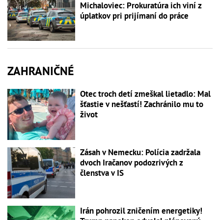
Michaloviec: Prokuratúra ich viní z
úplatkov pri prijímaní do práce
ZAHRANIČNÉ
Otec troch detí zmeškal lietadlo: Mal
šťastie v nešťastí! Zachránilo mu to
život
Zásah v Nemecku: Polícia zadržala
dvoch Iračanov podozrivých z
členstva v IS
Irán pohrozil zničením energetiky!