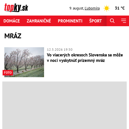
31 °C
9. august
,
Ľubomíra
DOMÁCE
ZAHRANIČNÉ
PROMINENTI
ŠPORT
ZAUJÍMAV
MRÁZ
12.5.2026 19:50
Vo viacerých okresoch Slovenska sa môže
v noci vyskytnúť prízemný mráz
FOTO