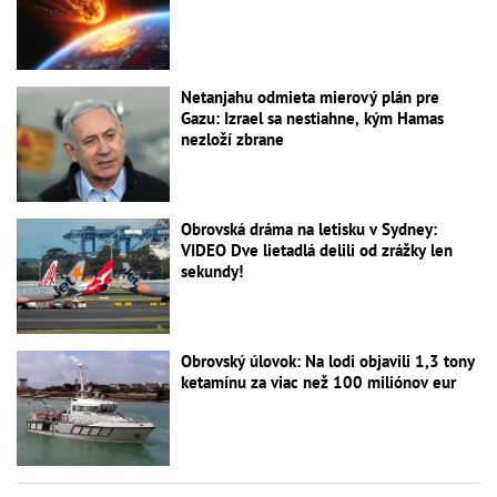
Netanjahu odmieta mierový plán pre
Gazu: Izrael sa nestiahne, kým Hamas
nezloží zbrane
Obrovská dráma na letisku v Sydney:
VIDEO Dve lietadlá delili od zrážky len
sekundy!
Obrovský úlovok: Na lodi objavili 1,3 tony
ketamínu za viac než 100 miliónov eur