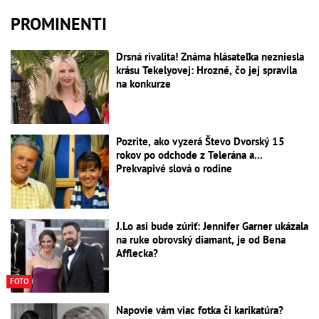
PROMINENTI
Drsná rivalita! Známa hlásateľka nezniesla
krásu Tekelyovej: Hrozné, čo jej spravila
na konkurze
Pozrite, ako vyzerá Števo Dvorský 15
rokov po odchode z Telerána a...
Prekvapivé slová o rodine
J.Lo asi bude zúriť: Jennifer Garner ukázala
na ruke obrovský diamant, je od Bena
Afflecka?
FOTO
Napovie vám viac fotka či karikatúra?