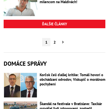
milencom na Maldivách!
ĎALŠIE ČLÁNKY
1
2
DOMÁCE SPRÁVY
Korčok čelí ďalšej kritike: Tomáš hovorí o
obchádzaní odvodov, Viskupič o morálnom
pochybení
Škandál na festivale v Bratislave: Taxikár
rozvážal ľudí zdrogovaný, zostrelil