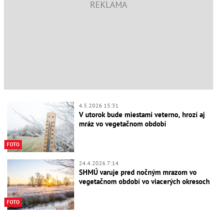
4.5.2026 15:31
V utorok bude miestami veterno, hrozí aj
mráz vo vegetačnom období
FOTO
24.4.2026 7:14
SHMÚ varuje pred nočným mrazom vo
vegetačnom období vo viacerých okresoch
FOTO