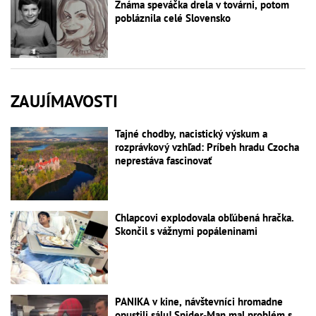
Známa speváčka drela v továrni, potom
pobláznila celé Slovensko
ZAUJÍMAVOSTI
Tajné chodby, nacistický výskum a
rozprávkový vzhľad: Príbeh hradu Czocha
neprestáva fascinovať
Chlapcovi explodovala obľúbená hračka.
Skončil s vážnymi popáleninami
PANIKA v kine, návštevníci hromadne
opustili sálu! Spider-Man mal problém s