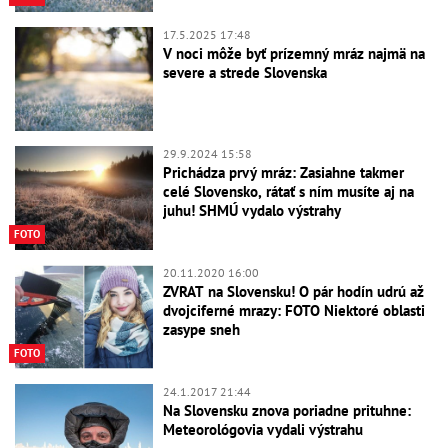
17.5.2025 17:48
V noci môže byť prízemný mráz najmä na
severe a strede Slovenska
29.9.2024 15:58
Prichádza prvý mráz: Zasiahne takmer
celé Slovensko, rátať s ním musíte aj na
juhu! SHMÚ vydalo výstrahy
FOTO
20.11.2020 16:00
ZVRAT na Slovensku! O pár hodín udrú až
dvojciferné mrazy: FOTO Niektoré oblasti
zasype sneh
FOTO
24.1.2017 21:44
Na Slovensku znova poriadne prituhne:
Meteorológovia vydali výstrahu