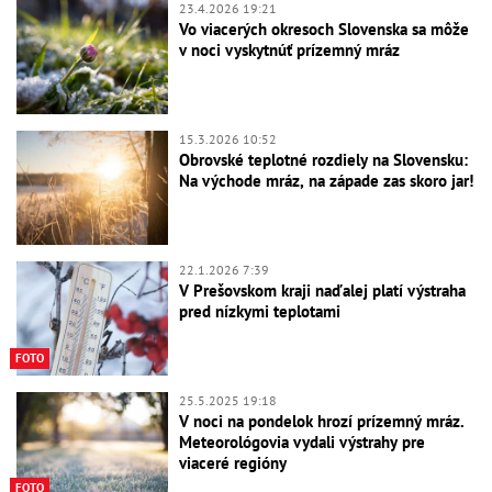
23.4.2026 19:21
Vo viacerých okresoch Slovenska sa môže
v noci vyskytnúť prízemný mráz
15.3.2026 10:52
Obrovské teplotné rozdiely na Slovensku:
Na východe mráz, na západe zas skoro jar!
22.1.2026 7:39
V Prešovskom kraji naďalej platí výstraha
pred nízkymi teplotami
FOTO
25.5.2025 19:18
V noci na pondelok hrozí prízemný mráz.
Meteorológovia vydali výstrahy pre
viaceré regióny
FOTO