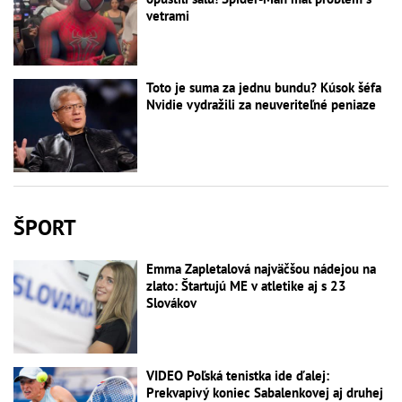
vetrami
Toto je suma za jednu bundu? Kúsok šéfa
Nvidie vydražili za neuveriteľné peniaze
ŠPORT
Emma Zapletalová najväčšou nádejou na
zlato: Štartujú ME v atletike aj s 23
Slovákov
VIDEO Poľská tenistka ide ďalej:
Prekvapivý koniec Sabalenkovej aj druhej