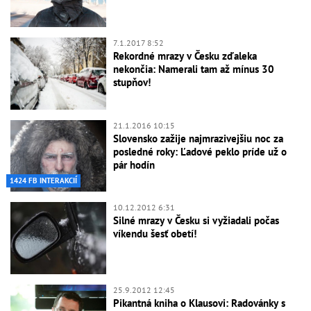
7.1.2017 8:52
Rekordné mrazy v Česku zďaleka
nekončia: Namerali tam až mínus 30
stupňov!
21.1.2016 10:15
Slovensko zažije najmrazivejšiu noc za
posledné roky: Ľadové peklo príde už o
pár hodín
1424 FB INTERAKCIÍ
10.12.2012 6:31
Silné mrazy v Česku si vyžiadali počas
víkendu šesť obetí!
25.9.2012 12:45
Pikantná kniha o Klausovi: Radovánky s