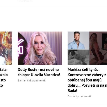
tala
Dolly Buster má nového
Markíza čelí lynču:
ázala
chlapa: Ulovila šľachtica!
Kontroverzné zábery z
sto
obľúbenej šou majú
Zahraniční prominenti
zo
dohru... Posvieti si na 
Rada!
Domáci prominenti