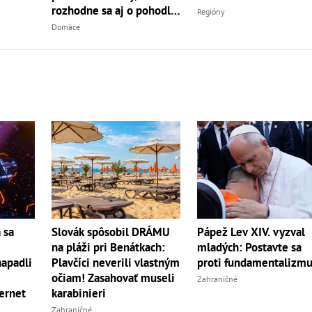
rozhodne sa aj o pohodlí
Regióny
pacientiek
Domáce
 sa
Slovák spôsobil DRÁMU
Pápež Lev XIV. vyzval
na pláži pri Benátkach:
mladých: Postavte sa
napadli
Plavčíci neverili vlastným
proti fundamentalizm
očiam! Zasahovať museli
Zahraničné
ternet
karabinieri
Zahraničné