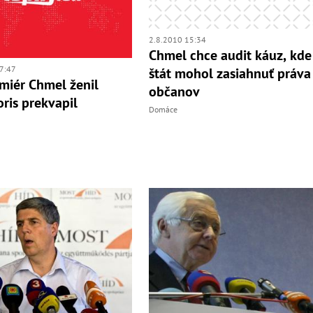
2.8.2010 15:34
Chmel chce audit káuz, kde
7:47
štát mohol zasiahnuť práva
miér Chmel ženil
občanov
oris prekvapil
Domáce