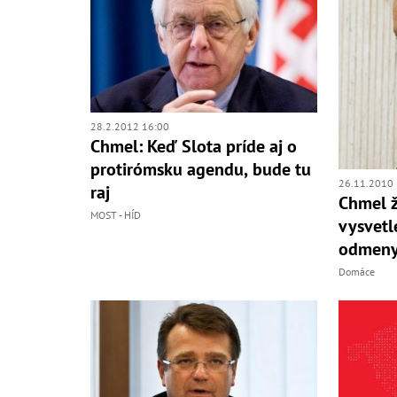
28.2.2012 16:00
Chmel: Keď Slota príde aj o
protirómsku agendu, bude tu
26.11.2010 
raj
Chmel 
MOST - HÍD
vysvetle
odmen
Domáce