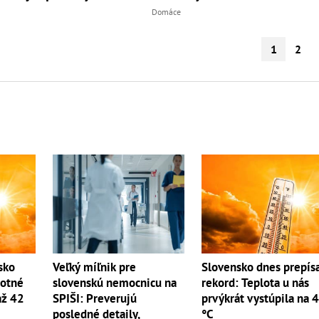
Domáce
1
2
Slovensko dnes prepís
sko
Veľký míľnik pre
rekord: Teplota u nás
lotné
slovenskú nemocnicu na
prvýkrát vystúpila na 
až 42
SPIŠI: Preverujú
°C
posledné detaily,