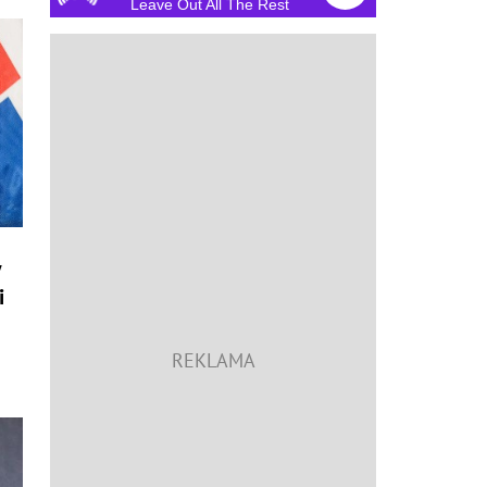
Leave Out All The Rest
y
i