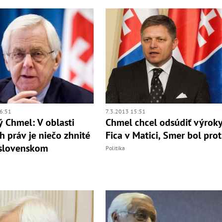
6:51
7.3.2013 15:51
ý Chmel: V oblasti
Chmel chcel odsúdiť výrok
h práv je niečo zhnité
Fica v Matici, Smer bol prot
 slovenskom
Politika