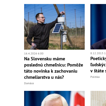
8.12.2013 1
16.4.2026 6:00
Poetick
Na Slovensku máme
ľudskýc
poslednú chmeľnicu: Pomôže
v štáte
táto novinka k zachovaniu
chmeliarstva u nás?
Politika
Domáce