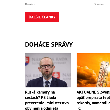
Domáce
Domáce
ĎALŠIE ČLÁNKY
DOMÁCE SPRÁVY
Ruské kamery na
AKTUÁLNE Sloven
cestách? PS žiada
opäť prepísalo tep
preverenie, ministerstvo
rekordy, namerali 
obvinenia odmieta
°C