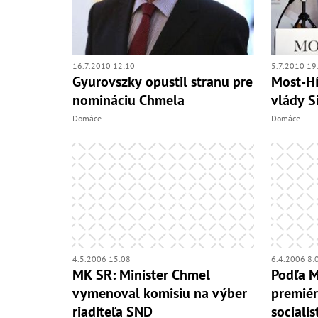
16.7.2010 12:10
5.7.2010 19
Gyurovszky opustil stranu pre
Most-Hí
nomináciu Chmela
vlády 
Domáce
Domáce
4.5.2006 15:08
6.4.2006 8:
MK SR: Minister Chmel
Podľa M
vymenoval komisiu na výber
premiér
riaditeľa SND
socialis