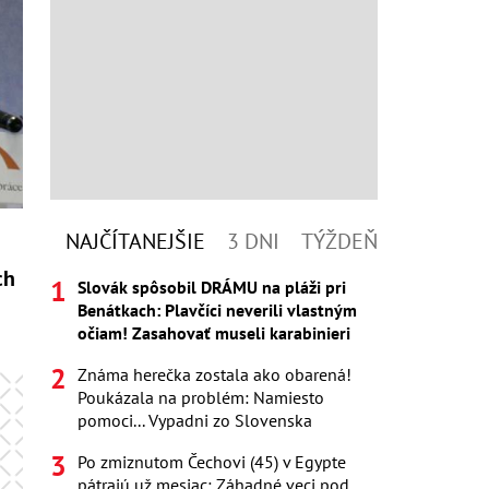
NAJČÍTANEJŠIE
3 DNI
TÝŽDEŇ
ch
Slovák spôsobil DRÁMU na pláži pri
Benátkach: Plavčíci neverili vlastným
očiam! Zasahovať museli karabinieri
Známa herečka zostala ako obarená!
Poukázala na problém: Namiesto
pomoci... Vypadni zo Slovenska
Po zmiznutom Čechovi (45) v Egypte
pátrajú už mesiac: Záhadné veci pod