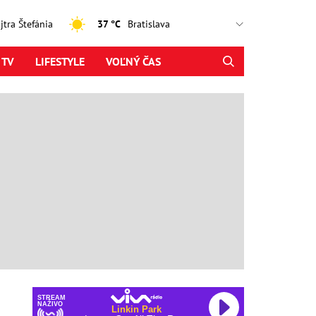
ajtra Štefánia
37 °C
 TV
LIFESTYLE
VOĽNÝ ČAS
STREAM
NAŽIVO
Linkin Park