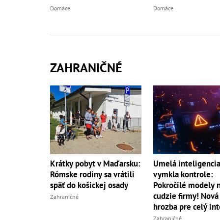
Domáce
Domáce
ZAHRANIČNÉ
Umelá inteligencia
Krátky pobyt v Maďarsku:
vymkla kontrole:
Rómske rodiny sa vrátili
Pokročilé modely 
späť do košickej osady
cudzie firmy! Nová
Zahraničné
hrozba pre celý in
Zahraničné