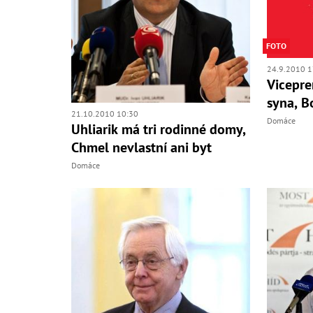
FOTO
24.9.2010 1
Vicepre
syna, B
21.10.2010 10:30
Domáce
Uhliarik má tri rodinné domy,
Chmel nevlastní ani byt
Domáce