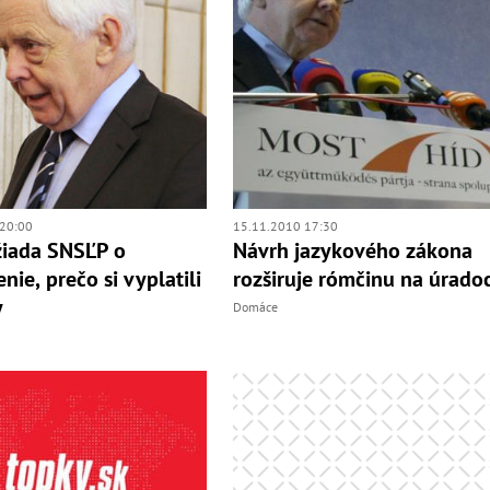
20:00
15.11.2010 17:30
žiada SNSĽP o
Návrh jazykového zákona
nie, prečo si vyplatili
rozširuje rómčinu na úrado
y
Domáce