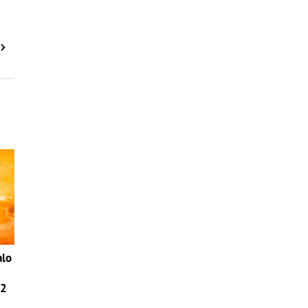
alo
42