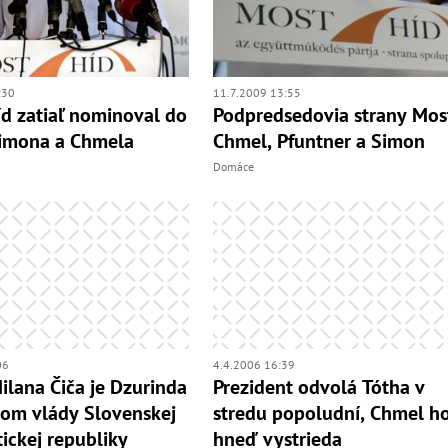
:30
11.7.2009 13:55
d zatiaľ nominoval do
Podpredsedovia strany Mos
Simona a Chmela
Chmel, Pfuntner a Simon
Domáce
06
4.4.2006 16:39
ilana Čiča je Dzurinda
Prezident odvolá Tótha v
om vlády Slovenskej
stredu popoludní, Chmel h
tickej republiky
hneď vystrieda