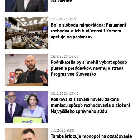
27.3.2025 9:59
Boj o slobodu mimovládok: Parlament
rozhodne o ich budúcnosti! Komora
apeluje na poslancov
16.3.2025 16:00
Podnikatelia by si mohli vybrať spôsob
platenia preddavkov, navrhuje strana
Progresívne Slovensko
20.2.2025 13:46
Kolíková kritizovala novelu zákona
meniacu spôsob rozhodovania o zložení
Najvyššieho správneho súdu
3.1.2025 9:00
Taraba kritizuje monopol na označovanie