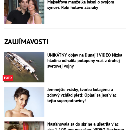
Majselfova manželka básni o svojom
synovi: Robí hotové zázraky
ZAUJÍMAVOSTI
UNIKÁTNY objav na Dunaji! VIDEO Nízka
hladina odhalila potopený vrak z druhej
svetovej vojny
FOTO
Jemnejšie vrásky, tvorba kolagénu a
zdravý vzhľad pleti: Oplatí sa jesť viac
tejto superpotraviny!
Nasťahovala sa do skrine a ušetrila viac
ako 1 100 eur mesačne: VIDEO Nechcem