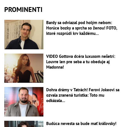
PROMINENTI
Bardy sa odviazal pod holým nebom:
Horúce bozky a sprcha so ženou! FOTO,
ktoré rozprúdi krv každému...
VIDEO Gottova dcéra luxusom nešetrí:
Louvre len pre seba a tu obeduje aj
Madonna!
Dohra drámy v Tatrách! Ferovi Jokeovi sa
ozvala zranená turistka: Toto mu
odkázala...
Budúca nevesta sa bude mať kráľovsky!