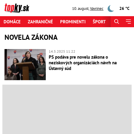
26 °C
10. august
,
Vavrinec
DOMÁCE
ZAHRANIČNÉ
PROMINENTI
ŠPORT
ZAUJÍMAV
NOVELA ZÁKONA
14.5.2025 11:22
PS podáva pre novelu zákona o
neziskových organizáciách návrh na
Ústavný súd