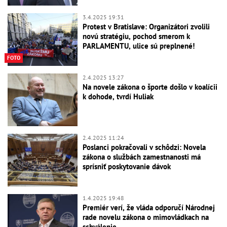
3.4.2025 19:31
Protest v Bratislave: Organizátori zvolili
novú stratégiu, pochod smerom k
PARLAMENTU, ulice sú preplnené!
FOTO
2.4.2025 13:27
Na novele zákona o športe došlo v koalícii
k dohode, tvrdí Huliak
2.4.2025 11:24
Poslanci pokračovali v schôdzi: Novela
zákona o službách zamestnanosti má
sprísniť poskytovanie dávok
1.4.2025 19:48
Premiér verí, že vláda odporučí Národnej
rade novelu zákona o mimovládkach na
schválenie