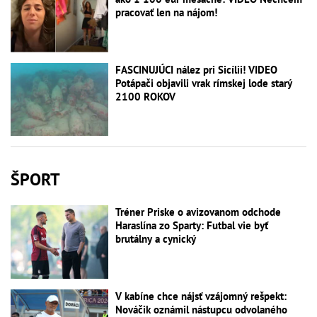
pracovať len na nájom!
FASCINUJÚCI nález pri Sicílii! VIDEO
Potápači objavili vrak rímskej lode starý
2100 ROKOV
ŠPORT
Tréner Priske o avizovanom odchode
Haraslína zo Sparty: Futbal vie byť
brutálny a cynický
V kabíne chce nájsť vzájomný rešpekt:
Nováčik oznámil nástupcu odvolaného