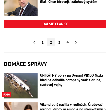
fliaš: Chce férovejší zálohový systém
ĎALŠIE ČLÁNKY
1
2
3
4
DOMÁCE SPRÁVY
UNIKÁTNY objav na Dunaji! VIDEO Nízka
hladina odhalila potopený vrak z druhej
svetovej vojny
FOTO
Víkend plný násilia v rodinách: Úradovali
alkohol, drogy aj emócie po stroskotaných