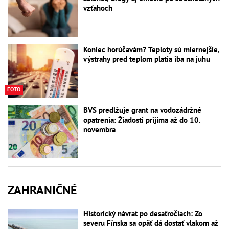
vzťahoch
Koniec horúčavám? Teploty sú miernejšie,
výstrahy pred teplom platia iba na juhu
FOTO
BVS predlžuje grant na vodozádržné
opatrenia: Žiadosti prijíma až do 10.
novembra
ZAHRANIČNÉ
Historický návrat po desaťročiach: Zo
severu Fínska sa opäť dá dostať vlakom až