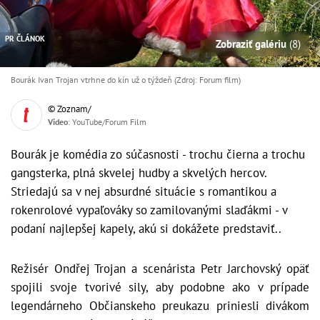
PR ČLÁNOK
Zobraziť galériu
(8)
Bourák Ivan Trojan vtrhne do kín už o týždeň (Zdroj: Forum film)
© Zoznam/
Video
: YouTube/Forum Film
Bourák je komédia zo súčasnosti - trochu čierna a trochu
gangsterka, plná skvelej hudby a skvelých hercov.
Striedajú sa v nej absurdné situácie s romantikou a
rokenrolové vypaľováky so zamilovanými slaďákmi - v
podaní najlepšej kapely, akú si dokážete predstaviť..
Režisér Ondřej Trojan a scenárista Petr Jarchovský opäť
spojili svoje tvorivé sily, aby podobne ako v prípade
legendárneho Občianskeho preukazu priniesli divákom