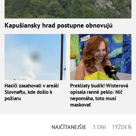
Kapušiansky hrad postupne obnovujú
Hasiči zasahovali v areáli
Prekliaty budík! Wisterová
Slovnaftu, kde došlo k
opísala ranné peklo: Nič
požiaru
nepomáha, toto musí
maskovať
NAJČÍTANEJŠIE
3 DNI
TÝŽDEŇ