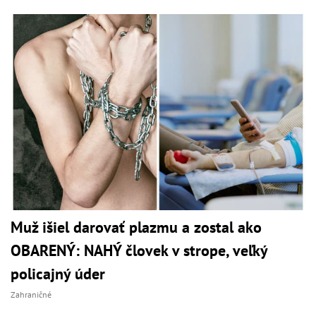
Muž išiel darovať plazmu a zostal ako
OBARENÝ: NAHÝ človek v strope, veľký
policajný úder
Zahraničné