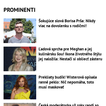
PROMINENTI
Šokujúce slová Borisa Prša: Nikdy
viac na dovolenku s rodičmi!
Ľadová sprcha pre Meghan a jej
kulinársku šou! Ikona životného štýlu
jej naložila: Nestačí si obliecť zásteru
Prekliaty budík! Wisterová opísala
ranné peklo: Nič nepomáha, toto
musí maskovať
Česká moderátorka už roky randí so