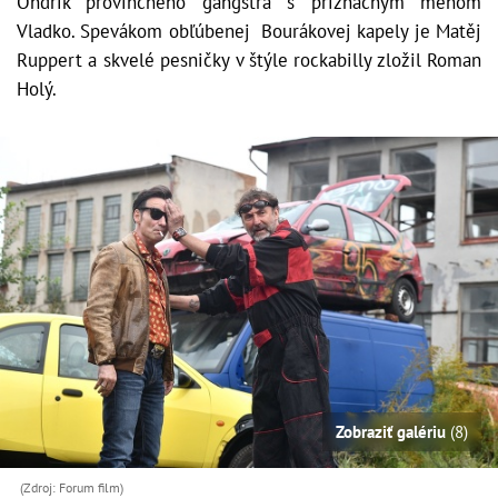
Ondrík provinčného gangstra s príznačným menom
Vladko. Spevákom obľúbenej Bourákovej kapely je Matěj
Ruppert a skvelé pesničky v štýle rockabilly zložil Roman
Holý.
Zobraziť galériu
(8)
(Zdroj: Forum film)