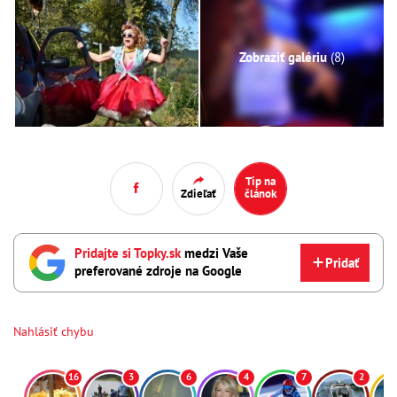
Zobraziť galériu
(8)
Tip na
Zdieľať
článok
Pridajte si Topky.sk
medzi Vaše
Pridať
preferované zdroje na Google
Nahlásiť chybu
16
3
6
4
7
2