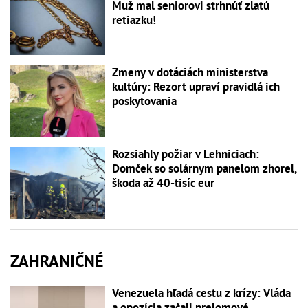
Muž mal seniorovi strhnúť zlatú
retiazku!
Zmeny v dotáciách ministerstva
kultúry: Rezort upraví pravidlá ich
poskytovania
Rozsiahly požiar v Lehniciach:
Domček so solárnym panelom zhorel,
škoda až 40-tisíc eur
ZAHRANIČNÉ
Venezuela hľadá cestu z krízy: Vláda
a opozícia začali prelomové