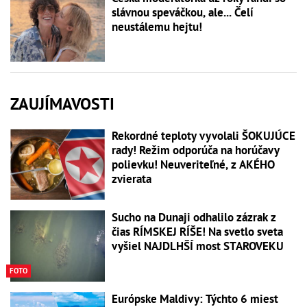
slávnou speváčkou, ale... Čelí
neustálemu hejtu!
ZAUJÍMAVOSTI
Rekordné teploty vyvolali ŠOKUJÚCE
rady! Režim odporúča na horúčavy
polievku! Neuveriteľné, z AKÉHO
zvierata
Sucho na Dunaji odhalilo zázrak z
čias RÍMSKEJ RÍŠE! Na svetlo sveta
vyšiel NAJDLHŠÍ most STAROVEKU
FOTO
Európske Maldivy: Týchto 6 miest