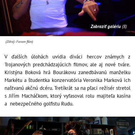
Zobraziť galériu
(8)
(Zdroj: Forum film)
V ďalších úlohách uvidia diváci hercov známych z
Trojanových predchádzajúcich filmov, ale aj nové tváre.
Kristýna Boková hrá Bourákovu zanedbávanú manželku
Markétu a študentka konzervatória Veronika Marková ich
naštvanú akčnú dcéru. Tretíkrát sa na pľaci režisér stretol
s Jiřím Macháčkom, ktorý vyfasoval rolu majiteľa kasína
a nebezpečného golfistu Rudu.