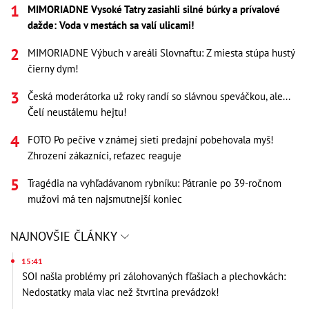
MIMORIADNE Vysoké Tatry zasiahli silné búrky a prívalové
dažde: Voda v mestách sa valí ulicami!
MIMORIADNE Výbuch v areáli Slovnaftu: Z miesta stúpa hustý
čierny dym!
Česká moderátorka už roky randí so slávnou speváčkou, ale...
Čelí neustálemu hejtu!
FOTO Po pečive v známej sieti predajní pobehovala myš!
Zhrození zákazníci, reťazec reaguje
Tragédia na vyhľadávanom rybníku: Pátranie po 39-ročnom
mužovi má ten najsmutnejší koniec
NAJNOVŠIE ČLÁNKY
15:41
SOI našla problémy pri zálohovaných fľašiach a plechovkách:
Nedostatky mala viac než štvrtina prevádzok!