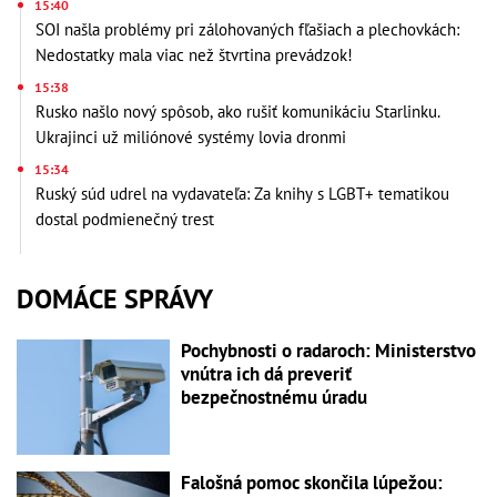
15:40
SOI našla problémy pri zálohovaných fľašiach a plechovkách:
Nedostatky mala viac než štvrtina prevádzok!
15:38
Rusko našlo nový spôsob, ako rušiť komunikáciu Starlinku.
Ukrajinci už miliónové systémy lovia dronmi
15:34
Ruský súd udrel na vydavateľa: Za knihy s LGBT+ tematikou
dostal podmienečný trest
DOMÁCE SPRÁVY
Pochybnosti o radaroch: Ministerstvo
vnútra ich dá preveriť
bezpečnostnému úradu
Falošná pomoc skončila lúpežou: