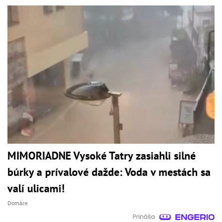
MIMORIADNE Vysoké Tatry zasiahli silné
búrky a prívalové dažde: Voda v mestách sa
valí ulicami!
Domáce