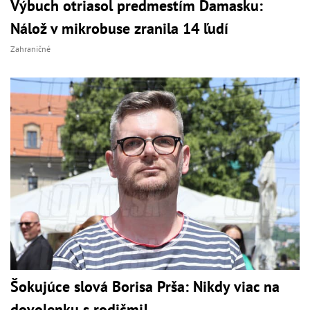
Výbuch otriasol predmestím Damasku:
Nálož v mikrobuse zranila 14 ľudí
Zahraničné
Šokujúce slová Borisa Prša: Nikdy viac na
dovolenku s rodičmi!