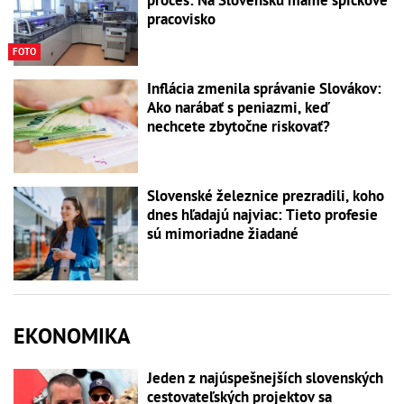
proces: Na Slovensku máme špičkové
pracovisko
FOTO
Inflácia zmenila správanie Slovákov:
Ako narábať s peniazmi, keď
nechcete zbytočne riskovať?
Slovenské železnice prezradili, koho
dnes hľadajú najviac: Tieto profesie
sú mimoriadne žiadané
EKONOMIKA
Jeden z najúspešnejších slovenských
cestovateľských projektov sa