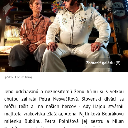
Zobraziť galériu
(8)
(Zdroj: Forum film)
Jeho udržiavanú a neznesiteľnú ženu Jiřinu si s veľkou
chuťou zahrala Petra Nesvačilová. Slovenskí diváci sa
môžu tešiť aj na našich hercov - Ady Hajdu stvárnil
majiteľa vrakoviska Zlaťáka, Alena Pajtinková Bourákovu
milenku Bublinu, Petra Polnišová jej sestru a Milan