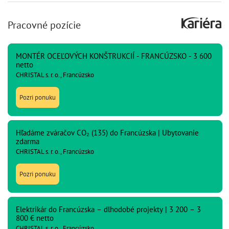
Pracovné pozície
MONTÉR OCEĽOVÝCH KONŠTRUKCIÍ - FRANCÚZSKO - 3 600
netto
CHRISTAL s. r. o., Francúzsko
Pozri ponuku
Hľadáme zváračov CO₂ (135) do Francúzska | Ubytovanie
zdarma
CHRISTAL s. r. o., Francúzsko
Pozri ponuku
Elektrikár do Francúzska – dlhodobé projekty | 3 200 – 3
800 € netto
CHRISTAL s. r. o., Francúzsko