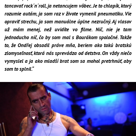
tancovať rock´n´roll, ja netancujem vôbec. Je to chlapík, ktorý
rozumie autám, ja som raz v živote vymenil pneumatiku. Vie
opraviť strechu, ja som manuálne úplne nezručný. Aj vlasov
už mám menej, než uvidíte vo filme. Nič, nie je tam
jednoducho nič, čo by som mal s Bourákom spoločné. Takže
to, že Ondřej obsadil práve mňa, beriem ako takú bratskú
zlomyseľnosť, ktorá nás sprevádza od detstva. On vždy niečo
vymyslel a ja ako mladší brat som sa mohol pretrhnúť, aby
som to splnil.“