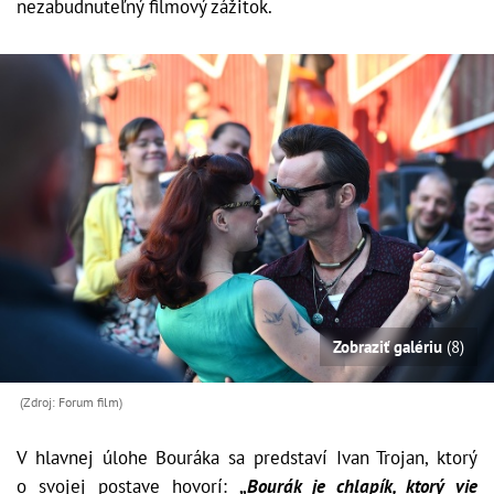
nezabudnuteľný filmový zážitok.
Zobraziť galériu
(8)
(Zdroj: Forum film)
V hlavnej úlohe Bouráka sa predstaví Ivan Trojan, ktorý
o svojej postave hovorí:
„
Bourák je chlapík, ktorý vie