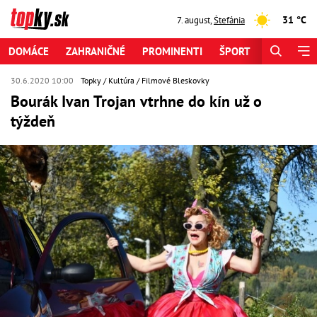
31 °C
7. august
,
Štefánia
DOMÁCE
ZAHRANIČNÉ
PROMINENTI
ŠPORT
ZAUJÍMAV
30.6.2020 10:00
Topky
Kultúra
Filmové Bleskovky
Bourák Ivan Trojan vtrhne do kín už o
týždeň