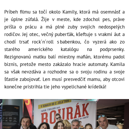
Príbeh filmu sa točí okolo Kamily, ktorá má osemnásť a
je úplne zúfalá. Žije v meste, kde zdochol pes, práve
prišla o prácu a má plné zuby svojich nedospelých
rodičov. Jej otec, večný puberťák, kšeftuje s vrakmi áut a
chodí trsať rock´n´roll s babenkou, čo vyzerá ako zo
starého amerického katalógu na podprsenky.
Rezignovanú matku balí miestny mafián, ktorému padol
biznis, pretože mesto zakázalo hracie automaty. Kamila
sa však nevzdáva a rozhodne sa o svoju rodinu a svoje
šťastie zabojovať. Len musí presvedčiť mamu, aby otcovi
konečne pristrihla tie jeho vypelichané krídelká!