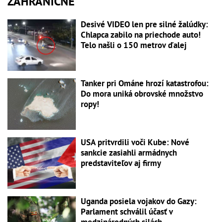
ZAHRANIČNÉ
Desivé VIDEO len pre silné žalúdky:
Chlapca zabilo na priechode auto!
Telo našli o 150 metrov ďalej
Tanker pri Ománe hrozí katastrofou:
Do mora uniká obrovské množstvo
ropy!
USA pritvrdili voči Kube: Nové
sankcie zasiahli armádnych
predstaviteľov aj firmy
Uganda posiela vojakov do Gazy:
Parlament schválil účasť v
medzinárodných silách