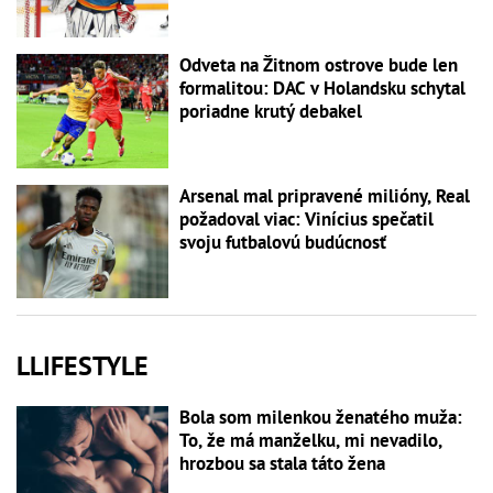
Odveta na Žitnom ostrove bude len
formalitou: DAC v Holandsku schytal
poriadne krutý debakel
Arsenal mal pripravené milióny, Real
požadoval viac: Vinícius spečatil
svoju futbalovú budúcnosť
LLIFESTYLE
Bola som milenkou ženatého muža:
To, že má manželku, mi nevadilo,
hrozbou sa stala táto žena