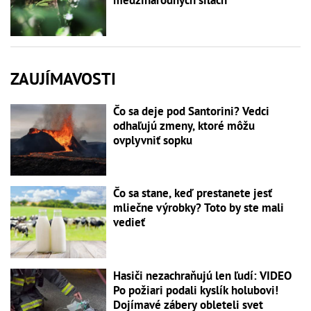
ZAUJÍMAVOSTI
Čo sa deje pod Santorini? Vedci
odhaľujú zmeny, ktoré môžu
ovplyvniť sopku
Čo sa stane, keď prestanete jesť
mliečne výrobky? Toto by ste mali
vedieť
Hasiči nezachraňujú len ľudí: VIDEO
Po požiari podali kyslík holubovi!
Dojímavé zábery obleteli svet