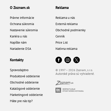
O Zoznam.sk
Reklama
Právne informácie
Reklama u nás
Ochrana súkromia
Externá reklama
Nastavenie súkromia
Obchodné podmienky
Kariéra u nás
Cenník
Napíšte nám
Price List
Nariadenie DSA
Natívna reklama
Kontakty
Spravodajstvo
© 1997 – 2026 Zoznam, s.r.o.
Autorské práva sú vyhradené.
Produktové oddelenie
Obchodné oddelenie
Katalógové oddelenie
Marketingové oddelenie
Máte pre nás tip?