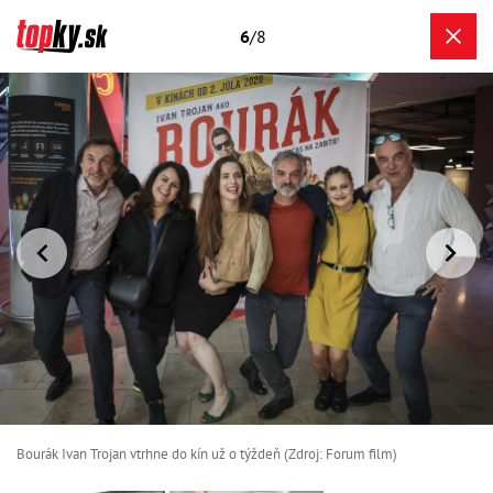
6
/8
Bourák Ivan Trojan vtrhne do kín už o týždeň (Zdroj: Forum film)