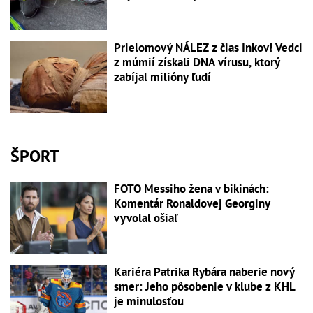
Prielomový NÁLEZ z čias Inkov! Vedci
z múmií získali DNA vírusu, ktorý
zabíjal milióny ľudí
ŠPORT
FOTO Messiho žena v bikinách:
Komentár Ronaldovej Georginy
vyvolal ošiaľ
Kariéra Patrika Rybára naberie nový
smer: Jeho pôsobenie v klube z KHL
je minulosťou