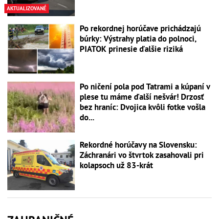
AKTUALIZOVANÉ
Po rekordnej horúčave prichádzajú
búrky: Výstrahy platia do polnoci,
PIATOK prinesie ďalšie riziká
Po ničení pola pod Tatrami a kúpaní v
plese tu máme ďalší nešvár! Drzosť
bez hraníc: Dvojica kvôli fotke vošla
do...
Rekordné horúčavy na Slovensku:
Záchranári vo štvrtok zasahovali pri
kolapsoch už 83-krát