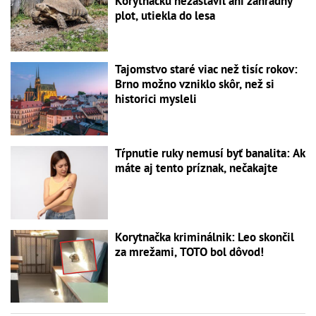
Korytnačku nezastavil ani záhradný
plot, utiekla do lesa
Tajomstvo staré viac než tisíc rokov:
Brno možno vzniklo skôr, než si
historici mysleli
Tŕpnutie ruky nemusí byť banalita: Ak
máte aj tento príznak, nečakajte
Korytnačka kriminálnik: Leo skončil
za mrežami, TOTO bol dôvod!