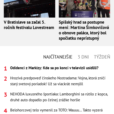
V Bratislave sa začal 5.
Spišský hrad sa postupne
ročník festivalu Lovestream
mení: Martina Šimkovičová
o obnove paláca, ktorý bol
spočiatku neprístupný
NAJČÍTANEJŠIE
3 DNI
TÝŽDEŇ
Odídenci z Markízy: Kde sa po konci v televízii usídlili?
Hrozivá predpoveď čínskeho Nostradama: Vojna, ktorá zničí
starý svetový poriadok! Už sa viackrát nemýlil
NEHODA luxusného športiaka: Lamborghini sa rútilo z kopca,
druhé auto dopadlo po čelnej zrážke horšie
Belohorcovej telo vymenil za TOTO: Wauuu... Takto vyzerá