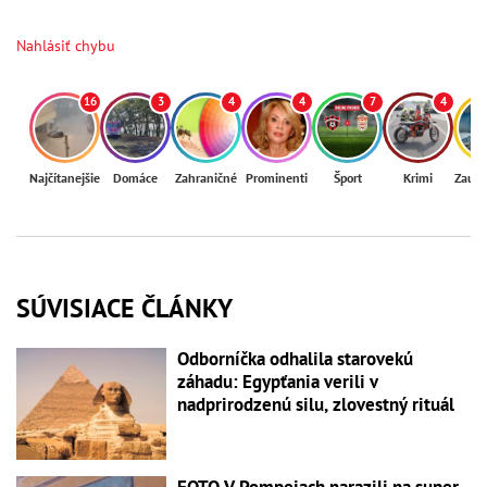
Nahlásiť chybu
16
3
4
4
7
4
Najčítanejšie
Domáce
Zahraničné
Prominenti
Šport
Krimi
Zaují
SÚVISIACE ČLÁNKY
Odborníčka odhalila starovekú
záhadu: Egypťania verili v
nadprirodzenú silu, zlovestný rituál