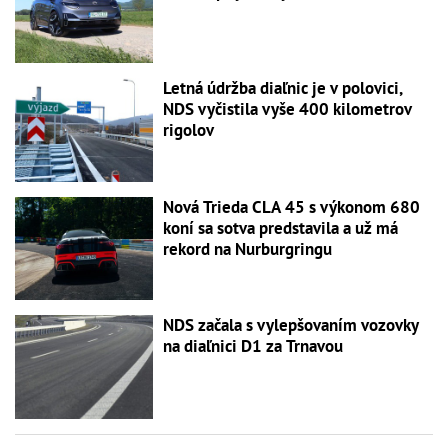
Letná údržba diaľnic je v polovici,
NDS vyčistila vyše 400 kilometrov
rigolov
Nová Trieda CLA 45 s výkonom 680
koní sa sotva predstavila a už má
rekord na Nurburgringu
NDS začala s vylepšovaním vozovky
na diaľnici D1 za Trnavou