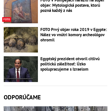
FOTO V Pompejach narazili na super
objav: Mytologická postava, ktorú
pozná každý z nás
FOTO
FOTO Prvý objav roka 2019 v Egypte:
Nález vo vnútri komory archeológov
ohromil
Egyptský prezident otvoril citlivú
politickú záležitosť: Úzko
spolupracujeme s Izraelom
ODPORÚČAME