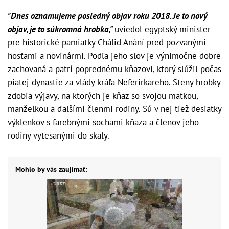
"Dnes oznamujeme posledný objav roku 2018. Je to nový
objav, je to súkromná hrobka,"
uviedol egyptský minister
pre historické pamiatky Chálid Anání pred pozvanými
hosťami a novinármi. Podľa jeho slov je výnimočne dobre
zachovaná a patrí poprednému kňazovi, ktorý slúžil počas
piatej dynastie za vlády kráľa Neferirkareho. Steny hrobky
zdobia výjavy, na ktorých je kňaz so svojou matkou,
manželkou a ďalšími členmi rodiny. Sú v nej tiež desiatky
výklenkov s farebnými sochami kňaza a členov jeho
rodiny vytesanými do skaly.
Mohlo by vás zaujímať: