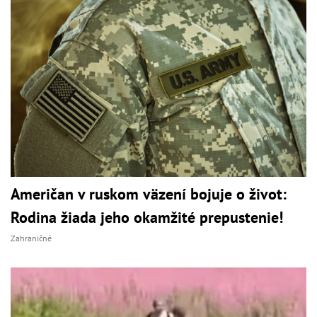
Američan v ruskom väzení bojuje o život:
Rodina žiada jeho okamžité prepustenie!
Zahraničné