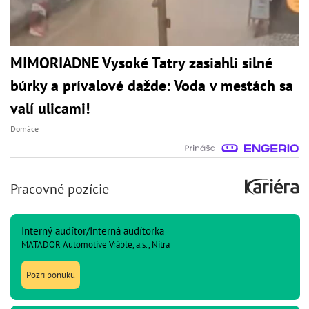
MIMORIADNE Vysoké Tatry zasiahli silné
búrky a prívalové dažde: Voda v mestách sa
valí ulicami!
Domáce
Pracovné pozície
Interný audítor/Interná audítorka
MATADOR Automotive Vráble, a.s., Nitra
Pozri ponuku