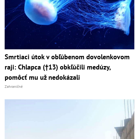
Smrtiaci útok v obľúbenom dovolenkovom
raji: Chlapca (†13) obkľúčili medúzy,
pomôcť mu už nedokázali
Zahraničné