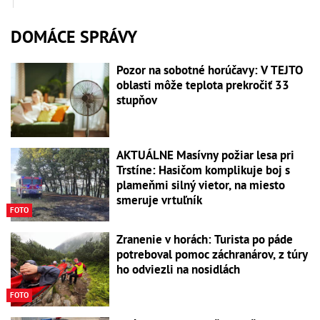
DOMÁCE SPRÁVY
Pozor na sobotné horúčavy: V TEJTO
oblasti môže teplota prekročiť 33
stupňov
AKTUÁLNE Masívny požiar lesa pri
Trstíne: Hasičom komplikuje boj s
plameňmi silný vietor, na miesto
smeruje vrtuľník
FOTO
Zranenie v horách: Turista po páde
potreboval pomoc záchranárov, z túry
ho odviezli na nosidlách
FOTO