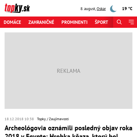
19 °C
8. august
,
Oskar
DOMÁCE
ZAHRANIČNÉ
PROMINENTI
ŠPORT
ZAUJÍMAV
18.12.2018 10:38
Topky
Zaujímavosti
Archeológovia oznámili posledný objav roka
2018 v Egypte: Hrobka kňaza, ktorý bol