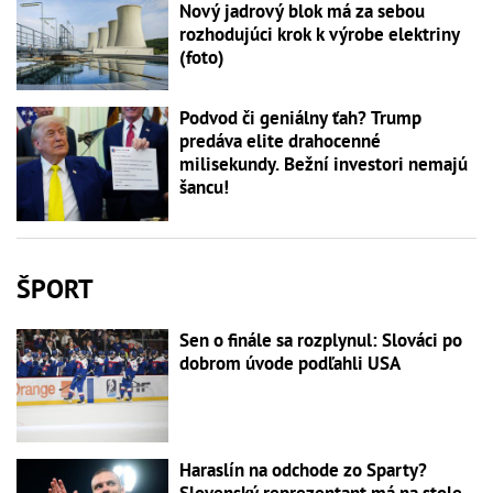
Nový jadrový blok má za sebou
rozhodujúci krok k výrobe elektriny
(foto)
Podvod či geniálny ťah? Trump
predáva elite drahocenné
milisekundy. Bežní investori nemajú
šancu!
ŠPORT
Sen o finále sa rozplynul: Slováci po
dobrom úvode podľahli USA
Haraslín na odchode zo Sparty?