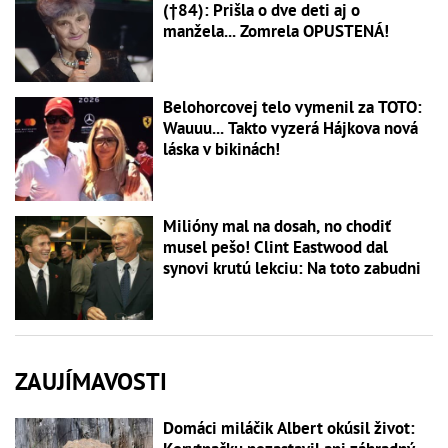
(†84): Prišla o dve deti aj o
manžela... Zomrela OPUSTENÁ!
Belohorcovej telo vymenil za TOTO:
Wauuu... Takto vyzerá Hájkova nová
láska v bikinách!
Milióny mal na dosah, no chodiť
musel pešo! Clint Eastwood dal
synovi krutú lekciu: Na toto zabudni
ZAUJÍMAVOSTI
Domáci miláčik Albert okúsil život: