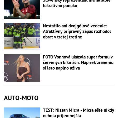
Slovenský reprezentant má na stole
lukratívnu ponuku
Nestačilo ani dvojgólové vedenie:
Atraktívny prípravný zápas rozhodol
obrat v tretej tretine
FOTO Vonnová ukázala super formu v
červených bikinách: Napriek zraneniu
si leto naplno užíva
AUTO-MOTO
TEST: Nissan Micra - Micra ešte nikdy
nebola príjemnejšia