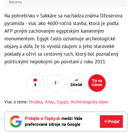
Reklama
Na pohrebisku v Sakkáre sa nachádza známa Džoserova
pyramída - viac ako 4600-ročná stavba, ktorá je podľa
AFP prvým zachovaným egyptským kamenným
monumentom. Egypt často oznamuje archeologické
objavy a dúfa, že to vyvolá záujem o jeho staroveké
poklady a oživí sa cestovný ruch, ktorý bol poznačený
politickými nepokojmi po povstaní z roku 2011.
Tip na
8
Zdieľať
článok
Viac o téme:
Hrobka
,
Kňaz
,
Egypt
,
Archeologický objav
Pridajte si Topky.sk
medzi Vaše
Pridať
preferované zdroje na Google