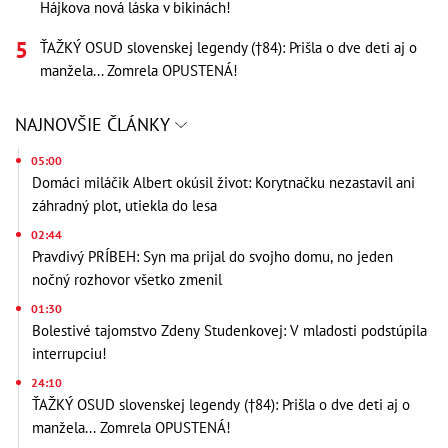
Hájkova nová láska v bikinách!
ŤAŽKÝ OSUD slovenskej legendy (†84): Prišla o dve deti aj o
manžela... Zomrela OPUSTENÁ!
NAJNOVŠIE ČLÁNKY
05:00
Domáci miláčik Albert okúsil život: Korytnačku nezastavil ani
záhradný plot, utiekla do lesa
02:44
Pravdivý PRÍBEH: Syn ma prijal do svojho domu, no jeden
nočný rozhovor všetko zmenil
01:30
Bolestivé tajomstvo Zdeny Studenkovej: V mladosti podstúpila
interrupciu!
24:10
ŤAŽKÝ OSUD slovenskej legendy (†84): Prišla o dve deti aj o
manžela... Zomrela OPUSTENÁ!