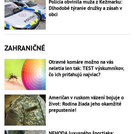
Polícia obvinila muža z Kežmarku:
Dlhodobé týranie družky a zásah v
obci
ZAHRANIČNÉ
Otravné komáre možno na vás
neletia len tak: TEST výskumníkov,
čo ich priťahujú najviac?
Američan v ruskom väzení bojuje o
život: Rodina žiada jeho okamžité
prepustenie!
NEHODA luxusného športiaka: