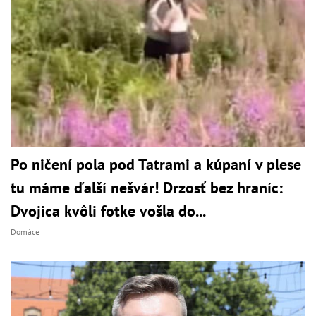
Po ničení pola pod Tatrami a kúpaní v plese
tu máme ďalší nešvár! Drzosť bez hraníc:
Dvojica kvôli fotke vošla do...
Domáce